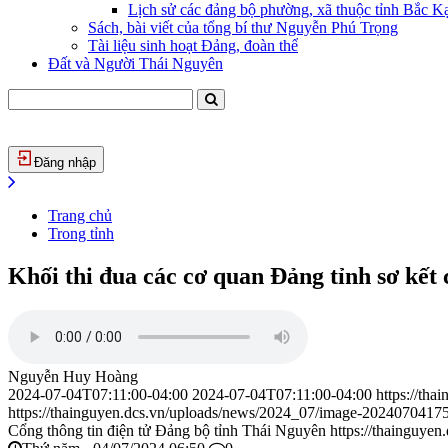
Lịch sử các đảng bộ phường, xã thuộc tỉnh Bắc Kạ
Sách, bài viết của tổng bí thư Nguyễn Phú Trọng
Tài liệu sinh hoạt Đảng, đoàn thể
Đất và Người Thái Nguyên
Đăng nhập
Trang chủ
Trong tỉnh
Khối thi đua các cơ quan Đảng tỉnh sơ kết
Nguyễn Huy Hoàng
2024-07-04T07:11:00-04:00
2024-07-04T07:11:00-04:00
https://tha
https://thainguyen.dcs.vn/uploads/news/2024_07/image-2024070417
Cổng thông tin điện tử Đảng bộ tỉnh Thái Nguyên
https://thainguyen