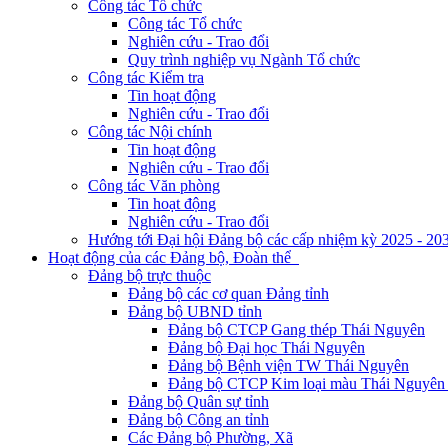
Công tác Tổ chức
Công tác Tổ chức
Nghiên cứu - Trao đổi
Quy trình nghiệp vụ Ngành Tổ chức
Công tác Kiểm tra
Tin hoạt động
Nghiên cứu - Trao đổi
Công tác Nội chính
Tin hoạt động
Nghiên cứu - Trao đổi
Công tác Văn phòng
Tin hoạt động
Nghiên cứu - Trao đổi
Hướng tới Đại hội Đảng bộ các cấp nhiệm kỳ 2025 - 20
Hoạt động của các Đảng bộ, Đoàn thể
Đảng bộ trực thuộc
Đảng bộ các cơ quan Đảng tỉnh
Đảng bộ UBND tỉnh
Đảng bộ CTCP Gang thép Thái Nguyên
Đảng bộ Đại học Thái Nguyên
Đảng bộ Bệnh viện TW Thái Nguyên
Đảng bộ CTCP Kim loại màu Thái Nguyên 
Đảng bộ Quân sự tỉnh
Đảng bộ Công an tỉnh
Các Đảng bộ Phường, Xã