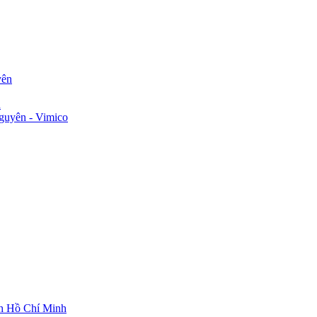
yên
n
guyên - Vimico
ch Hồ Chí Minh