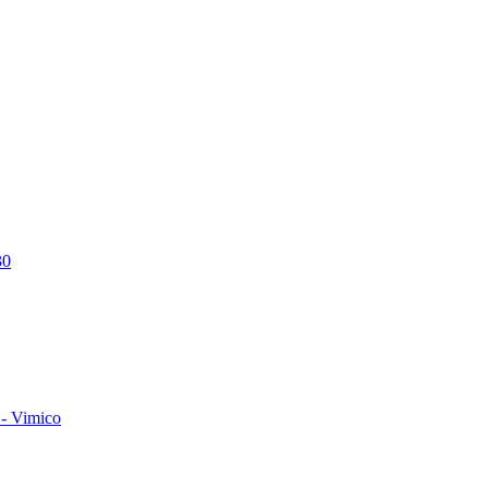
30
- Vimico