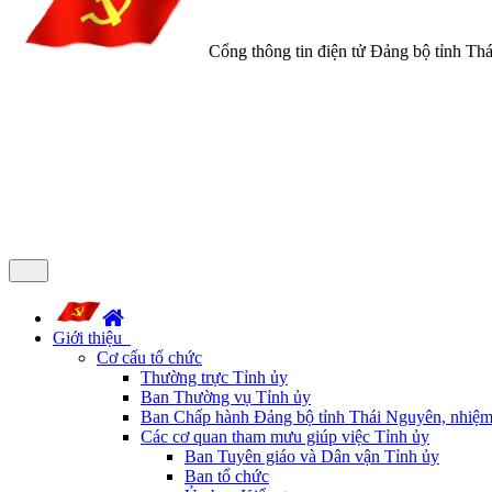
Cổng thông tin điện tử Đảng bộ tỉnh Th
Giới thiệu
Cơ cấu tổ chức
Thường trực Tỉnh ủy
Ban Thường vụ Tỉnh ủy
Ban Chấp hành Đảng bộ tỉnh Thái Nguyên, nhiệm
Các cơ quan tham mưu giúp việc Tỉnh ủy
Ban Tuyên giáo và Dân vận Tỉnh ủy
Ban tổ chức