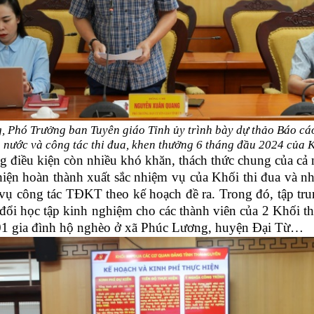
Phó Trưởng ban Tuyên giáo Tỉnh ủy trình bày dự thảo Báo cá
u nước và công tác thi đua, khen thưởng 6 tháng đầu 2024 của K
g điều kiện còn nhiều khó khăn, thách thức chung của cả 
 hiện hoàn thành xuất sắc nhiệm vụ của Khối thi đua và n
ệm vụ công tác TĐKT theo kế hoạch đề ra. Trong đó, tập tru
 đổi học tập kinh nghiệm cho các thành viên của 2 Khối thi
o 01 gia đình hộ nghèo ở xã Phúc Lương, huyện Đại Từ…