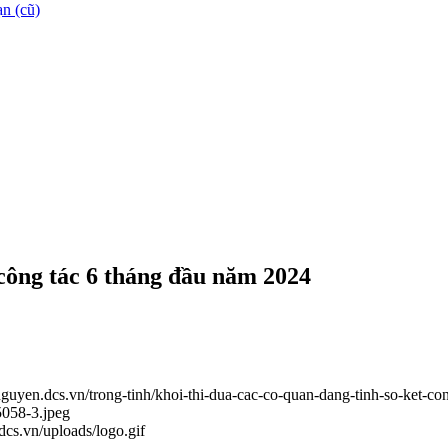
n (cũ)
 công tác 6 tháng đầu năm 2024
inguyen.dcs.vn/trong-tinh/khoi-thi-dua-cac-co-quan-dang-tinh-so-ket-
5058-3.jpeg
.dcs.vn/uploads/logo.gif