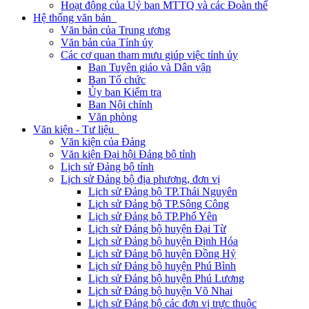
Hoạt động của Uỷ ban MTTQ và các Đoàn thể
Hệ thống văn bản
Văn bản của Trung ương
Văn bản của Tỉnh ủy
Các cơ quan tham mưu giúp việc tỉnh ủy
Ban Tuyên giáo và Dân vận
Ban Tổ chức
Ủy ban Kiểm tra
Ban Nội chính
Văn phòng
Văn kiện - Tư liệu
Văn kiện của Đảng
Văn kiện Đại hội Đảng bộ tỉnh
Lịch sử Đảng bộ tỉnh
Lịch sử Đảng bộ địa phương, đơn vị
Lịch sử Đảng bộ TP.Thái Nguyên
Lịch sử Đảng bộ TP.Sông Công
Lịch sử Đảng bộ TP.Phổ Yên
Lịch sử Đảng bộ huyện Đại Từ
Lịch sử Đảng bộ huyện Định Hóa
Lịch sử Đảng bộ huyện Đồng Hỷ
Lịch sử Đảng bộ huyện Phú Bình
Lịch sử Đảng bộ huyện Phú Lương
Lịch sử Đảng bộ huyện Võ Nhai
Lịch sử Đảng bộ các đơn vị trực thuộc