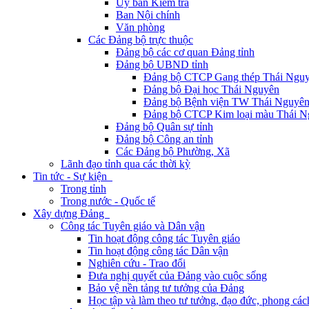
Ủy ban Kiểm tra
Ban Nội chính
Văn phòng
Các Đảng bộ trực thuộc
Đảng bộ các cơ quan Đảng tỉnh
Đảng bộ UBND tỉnh
Đảng bộ CTCP Gang thép Thái Ngu
Đảng bộ Đại học Thái Nguyên
Đảng bộ Bệnh viện TW Thái Nguyê
Đảng bộ CTCP Kim loại màu Thái N
Đảng bộ Quân sự tỉnh
Đảng bộ Công an tỉnh
Các Đảng bộ Phường, Xã
Lãnh đạo tỉnh qua các thời kỳ
Tin tức - Sự kiện
Trong tỉnh
Trong nước - Quốc tế
Xây dựng Đảng
Công tác Tuyên giáo và Dân vận
Tin hoạt động công tác Tuyên giáo
Tin hoạt động công tác Dân vận
Nghiên cứu - Trao đổi
Đưa nghị quyết của Đảng vào cuộc sống
Bảo vệ nền tảng tư tưởng của Đảng
Học tập và làm theo tư tưởng, đạo đức, phong cá