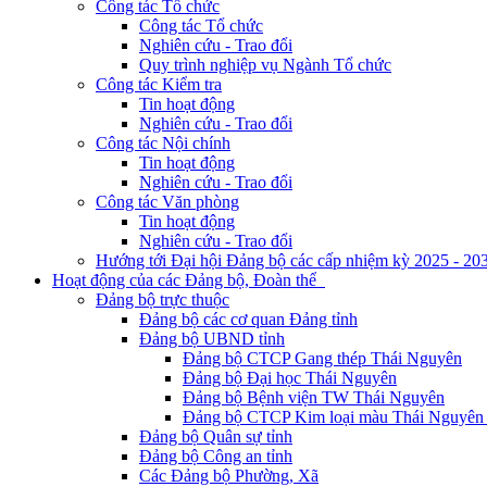
Công tác Tổ chức
Công tác Tổ chức
Nghiên cứu - Trao đổi
Quy trình nghiệp vụ Ngành Tổ chức
Công tác Kiểm tra
Tin hoạt động
Nghiên cứu - Trao đổi
Công tác Nội chính
Tin hoạt động
Nghiên cứu - Trao đổi
Công tác Văn phòng
Tin hoạt động
Nghiên cứu - Trao đổi
Hướng tới Đại hội Đảng bộ các cấp nhiệm kỳ 2025 - 20
Hoạt động của các Đảng bộ, Đoàn thể
Đảng bộ trực thuộc
Đảng bộ các cơ quan Đảng tỉnh
Đảng bộ UBND tỉnh
Đảng bộ CTCP Gang thép Thái Nguyên
Đảng bộ Đại học Thái Nguyên
Đảng bộ Bệnh viện TW Thái Nguyên
Đảng bộ CTCP Kim loại màu Thái Nguyên 
Đảng bộ Quân sự tỉnh
Đảng bộ Công an tỉnh
Các Đảng bộ Phường, Xã