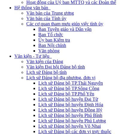
Hoạt động của Uỷ ban MTTQ và các Đoàn thể
Hệ thống văn bản
Văn bản của Trung ương
Văn bản của Tỉnh ủy
Các cơ quan tham mưu giúp việc tỉnh ủy
Ban Tuyên giáo và Dân vận
Ban Tổ chức
Ủy ban Kiểm tra
Ban Nội chính
Văn phòng
Văn kiện - Tư liệu
Văn kiện của Đảng
Văn kiện Đại hội Đảng bộ tỉnh
Lịch sử Đảng bộ tỉnh
Lịch sử Đảng bộ địa phương, đơn vị
Lịch sử Đảng bộ TP.Thái Nguyên
Lịch sử Đảng bộ TP.Sông Công
Lịch sử Đảng bộ TP.Phổ Yên
Lịch sử Đảng bộ huyện Đại Từ
Lịch sử Đảng bộ huyện Định Hóa
Lịch sử Đảng bộ huyện Đồng Hỷ
Lịch sử Đảng bộ huyện Phú Bình
Lịch sử Đảng bộ huyện Phú Lương
Lịch sử Đảng bộ huyện Võ Nhai
Lịch sử Đảng bộ các đơn vị trực thuộc