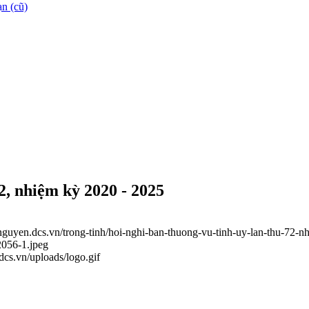
n (cũ)
2, nhiệm kỳ 2020 - 2025
ainguyen.dcs.vn/trong-tinh/hoi-nghi-ban-thuong-vu-tinh-uy-lan-thu-72
2056-1.jpeg
.dcs.vn/uploads/logo.gif