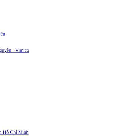
yên
n
guyên - Vimico
ch Hồ Chí Minh