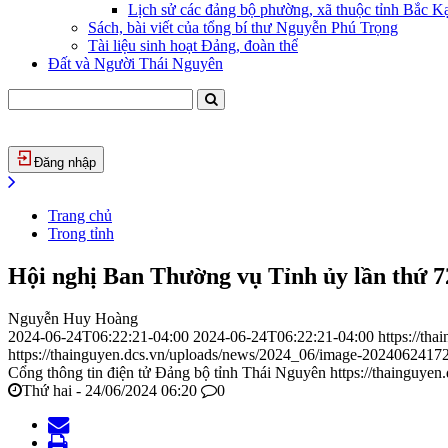
Lịch sử các đảng bộ phường, xã thuộc tỉnh Bắc Kạ
Sách, bài viết của tổng bí thư Nguyễn Phú Trọng
Tài liệu sinh hoạt Đảng, đoàn thể
Đất và Người Thái Nguyên
Đăng nhập
Trang chủ
Trong tỉnh
Hội nghị Ban Thường vụ Tỉnh ủy lần thứ 7
Nguyễn Huy Hoàng
2024-06-24T06:22:21-04:00
2024-06-24T06:22:21-04:00
https://th
https://thainguyen.dcs.vn/uploads/news/2024_06/image-2024062417
Cổng thông tin điện tử Đảng bộ tỉnh Thái Nguyên
https://thainguyen
Thứ hai - 24/06/2024 06:20
0