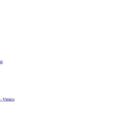
30
- Vimico