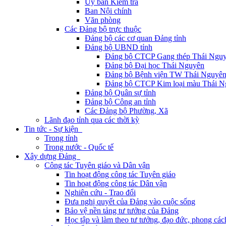
Ủy ban Kiểm tra
Ban Nội chính
Văn phòng
Các Đảng bộ trực thuộc
Đảng bộ các cơ quan Đảng tỉnh
Đảng bộ UBND tỉnh
Đảng bộ CTCP Gang thép Thái Ngu
Đảng bộ Đại học Thái Nguyên
Đảng bộ Bệnh viện TW Thái Nguyê
Đảng bộ CTCP Kim loại màu Thái N
Đảng bộ Quân sự tỉnh
Đảng bộ Công an tỉnh
Các Đảng bộ Phường, Xã
Lãnh đạo tỉnh qua các thời kỳ
Tin tức - Sự kiện
Trong tỉnh
Trong nước - Quốc tế
Xây dựng Đảng
Công tác Tuyên giáo và Dân vận
Tin hoạt động công tác Tuyên giáo
Tin hoạt động công tác Dân vận
Nghiên cứu - Trao đổi
Đưa nghị quyết của Đảng vào cuộc sống
Bảo vệ nền tảng tư tưởng của Đảng
Học tập và làm theo tư tưởng, đạo đức, phong cá