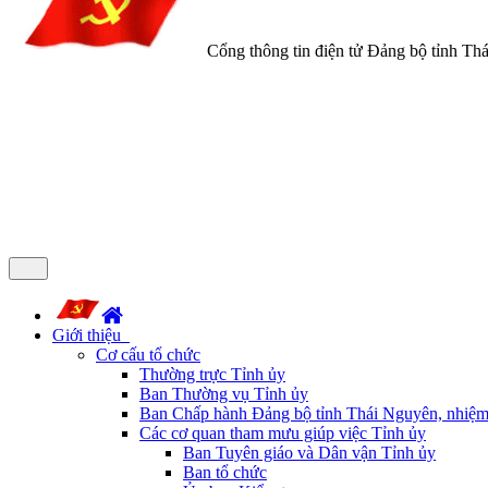
Cổng thông tin điện tử Đảng bộ tỉnh Th
Giới thiệu
Cơ cấu tổ chức
Thường trực Tỉnh ủy
Ban Thường vụ Tỉnh ủy
Ban Chấp hành Đảng bộ tỉnh Thái Nguyên, nhiệm
Các cơ quan tham mưu giúp việc Tỉnh ủy
Ban Tuyên giáo và Dân vận Tỉnh ủy
Ban tổ chức