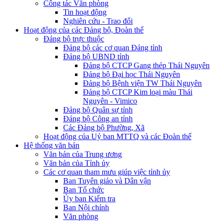
Công tác Văn phòng
Tin hoạt động
Nghiên cứu - Trao đổi
Hoạt động của các Đảng bộ, Đoàn thể
Đảng bộ trực thuộc
Đảng bộ các cơ quan Đảng tỉnh
Đảng bộ UBND tỉnh
Đảng bộ CTCP Gang thép Thái Nguyên
Đảng bộ Đại học Thái Nguyên
Đảng bộ Bệnh viện TW Thái Nguyên
Đảng bộ CTCP Kim loại màu Thái
Nguyên - Vimico
Đảng bộ Quân sự tỉnh
Đảng bộ Công an tỉnh
Các Đảng bộ Phường, Xã
Hoạt động của Uỷ ban MTTQ và các Đoàn thể
Hệ thống văn bản
Văn bản của Trung ương
Văn bản của Tỉnh ủy
Các cơ quan tham mưu giúp việc tỉnh ủy
Ban Tuyên giáo và Dân vận
Ban Tổ chức
Ủy ban Kiểm tra
Ban Nội chính
Văn phòng