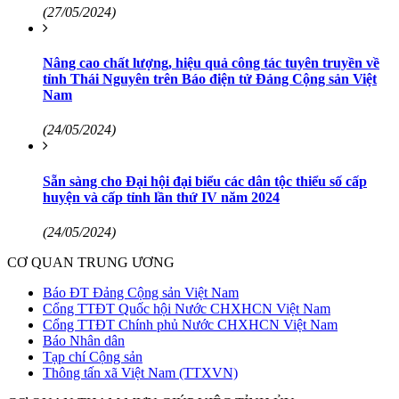
(27/05/2024)
Nâng cao chất lượng, hiệu quả công tác tuyên truyền về
tỉnh Thái Nguyên trên Báo điện tử Đảng Cộng sản Việt
Nam
(24/05/2024)
Sẵn sàng cho Đại hội đại biểu các dân tộc thiểu số cấp
huyện và cấp tỉnh lần thứ IV năm 2024
(24/05/2024)
CƠ QUAN TRUNG ƯƠNG
Báo ĐT Đảng Cộng sản Việt Nam
Cổng TTĐT Quốc hội Nước CHXHCN Việt Nam
Cổng TTĐT Chính phủ Nước CHXHCN Việt Nam
Báo Nhân dân
Tạp chí Cộng sản
Thông tấn xã Việt Nam (TTXVN)