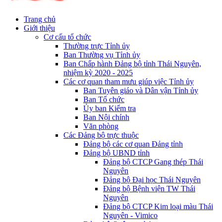
Trang chủ
Giới thiệu
Cơ cấu tổ chức
Thường trực Tỉnh ủy
Ban Thường vụ Tỉnh ủy
Ban Chấp hành Đảng bộ tỉnh Thái Nguyên,
nhiệm kỳ 2020 - 2025
Các cơ quan tham mưu giúp việc Tỉnh ủy
Ban Tuyên giáo và Dân vận Tỉnh ủy
Ban Tổ chức
Ủy ban Kiểm tra
Ban Nội chính
Văn phòng
Các Đảng bộ trực thuộc
Đảng bộ các cơ quan Đảng tỉnh
Đảng bộ UBND tỉnh
Đảng bộ CTCP Gang thép Thái
Nguyên
Đảng bộ Đại học Thái Nguyên
Đảng bộ Bệnh viện TW Thái
Nguyên
Đảng bộ CTCP Kim loại màu Thái
Nguyên - Vimico