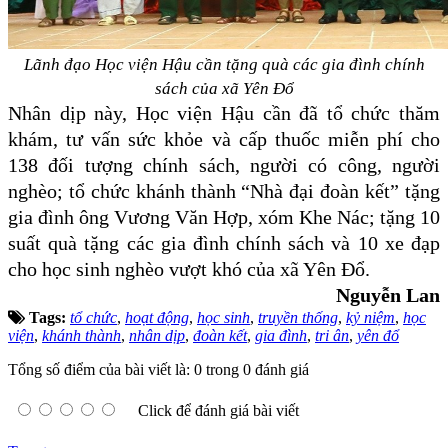
Lãnh đạo Học viện Hậu cần tặng quà các gia đình chính
sách của xã Yên Đổ
Nhân dịp này, Học viện Hậu cần đã tổ chức thăm
khám, tư vấn sức khỏe và cấp thuốc miễn phí cho
138 đối tượng chính sách, người có công, người
nghèo; tổ chức khánh thành “Nhà đại đoàn kết” tặng
gia đình ông Vương Văn Hợp, xóm Khe Nác; tặng 10
suất quà tặng các gia đình chính sách và 10 xe đạp
cho học sinh nghèo vượt khó của xã Yên Đổ.
Nguyễn Lan
Tags:
tổ chức
,
hoạt động
,
học sinh
,
truyền thống
,
kỷ niệm
,
học
viện
,
khánh thành
,
nhân dịp
,
đoàn kết
,
gia đình
,
tri ân
,
yên đổ
Tổng số điểm của bài viết là: 0 trong 0 đánh giá
Click để đánh giá bài viết