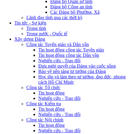
Đảng bộ Quân sự tỉnh
Đảng bộ Công an tỉnh
Các Đảng bộ Phường, Xã
Lãnh đạo tỉnh qua các thời kỳ
Tin tức - Sự kiện
Trong tỉnh
Trong nước - Quốc tế
Xây dựng Đảng
Công tác Tuyên giáo và Dân vận
Tin hoạt động công tác Tuyên giáo
Tin hoạt động công tác Dân vận
Nghiên cứu - Trao đổi
Đưa nghị quyết của Đảng vào cuộc sống
Bảo vệ nền tảng tư tưởng của Đảng
Học tập và làm theo tư tưởng, đạo đức, phong
cách Hồ Chí Minh
Công tác Tổ chức
Tin hoạt động
Nghiên cứu - Trao đổi
Công tác Kiểm tra
Tin hoạt động
Nghiên cứu - Trao đổi
Công tác Nội chính
Tin hoạt động
Nghiên cứu - Trao đổi