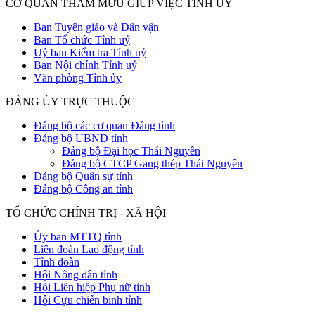
CƠ QUAN THAM MƯU GIÚP VIỆC TỈNH ỦY
Ban Tuyên giáo và Dân vận
Ban Tổ chức Tỉnh uỷ
Uỷ ban Kiểm tra Tỉnh uỷ
Ban Nội chính Tỉnh uỷ
Văn phòng Tỉnh ủy
ĐẢNG ỦY TRỰC THUỘC
Đảng bộ các cơ quan Đảng tỉnh
Đảng bộ UBND tỉnh
Đảng bộ Đại học Thái Nguyên
Đảng bộ CTCP Gang thép Thái Nguyên
Đảng bộ Quân sự tỉnh
Đảng bộ Công an tỉnh
TỔ CHỨC CHÍNH TRỊ - XÃ HỘI
Ủy ban MTTQ tỉnh
Liên đoàn Lao động tỉnh
Tỉnh đoàn
Hội Nông dân tỉnh
Hội Liên hiệp Phụ nữ tỉnh
Hội Cựu chiến binh tỉnh