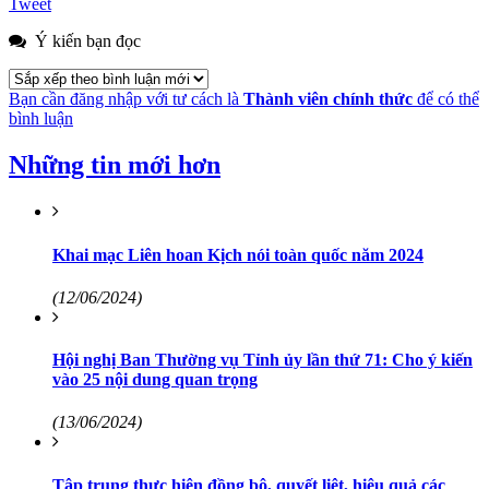
Tweet
Ý kiến bạn đọc
Bạn cần đăng nhập với tư cách là
Thành viên chính thức
để có thể
bình luận
Những tin mới hơn
Khai mạc Liên hoan Kịch nói toàn quốc năm 2024
(12/06/2024)
Hội nghị Ban Thường vụ Tỉnh ủy lần thứ 71: Cho ý kiến
vào 25 nội dung quan trọng
(13/06/2024)
Tập trung thực hiện đồng bộ, quyết liệt, hiệu quả các