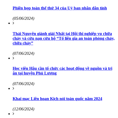
Phiên họp toàn thể thứ 34 của Uỷ ban nhân dân tỉnh
(05/06/2024)
Thái Nguyên giành giải Nhất tại Hội thi nghiệp vụ chữa
cháy và cứu nạn cứu hộ “Tổ liên gia an toàn phòng cháy,
chữa cháy”
(07/06/2024)
Học viện Hậu cần tổ chức các hoạt động về nguồn và tri
ân tại huyện Phú Lương
(07/06/2024)
Khai mạc Liên hoan Kịch nói toàn quốc năm 2024
(12/06/2024)