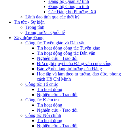
Đảng bộ Quân sự tỉnh
Đảng bộ Công an tỉnh
Các Đảng bộ Phường, Xã
Lãnh đạo tỉnh qua các thời kỳ
Tin tức - Sự kiện
Trong tỉnh
Trong nước - Quốc tế
Xây dựng Đảng
Công tác Tuyên giáo và Dân vận
Tin hoạt động công tác Tuyên giáo
Tin hoạt động công tác Dân vận
Nghiên cứu - Trao đổi
Đưa nghị quyết của Đảng vào cuộc sống
Bảo vệ nền tảng tư tưởng của Đảng
Học tập và làm theo tư tưởng, đạo đức, phong
cách Hồ Chí Minh
Công tác Tổ chức
Tin hoạt động
Nghiên cứu - Trao đổi
Công tác Kiểm tra
Tin hoạt động
Nghiên cứu - Trao đổi
Công tác Nội chính
Tin hoạt động
Nghiên cứu - Trao đổi