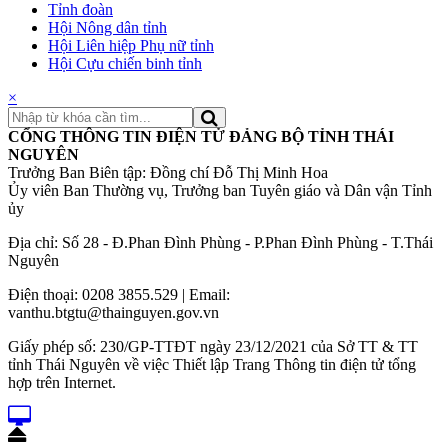
Tỉnh đoàn
Hội Nông dân tỉnh
Hội Liên hiệp Phụ nữ tỉnh
Hội Cựu chiến binh tỉnh
×
CỔNG THÔNG TIN ĐIỆN TỬ ĐẢNG BỘ TỈNH THÁI
NGUYÊN
Trưởng Ban Biên tập: Đồng chí Đỗ Thị Minh Hoa
Ủy viên Ban Thường vụ, Trưởng ban Tuyên giáo và Dân vận Tỉnh
ủy
Địa chỉ: Số 28 - Đ.Phan Đình Phùng - P.Phan Đình Phùng - T.Thái
Nguyên
Điện thoại: 0208 3855.529 | Email:
vanthu.btgtu@thainguyen.gov.vn
Giấy phép số: 230/GP-TTĐT ngày 23/12/2021 của Sở TT & TT
tỉnh Thái Nguyên về việc Thiết lập Trang Thông tin điện tử tổng
hợp trên Internet.