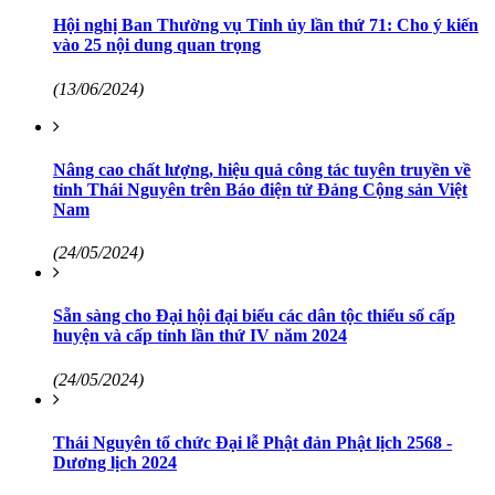
Hội nghị Ban Thường vụ Tỉnh ủy lần thứ 71: Cho ý kiến
vào 25 nội dung quan trọng
(13/06/2024)
Nâng cao chất lượng, hiệu quả công tác tuyên truyền về
tỉnh Thái Nguyên trên Báo điện tử Đảng Cộng sản Việt
Nam
(24/05/2024)
Sẵn sàng cho Đại hội đại biểu các dân tộc thiểu số cấp
huyện và cấp tỉnh lần thứ IV năm 2024
(24/05/2024)
Thái Nguyên tổ chức Đại lễ Phật đản Phật lịch 2568 -
Dương lịch 2024