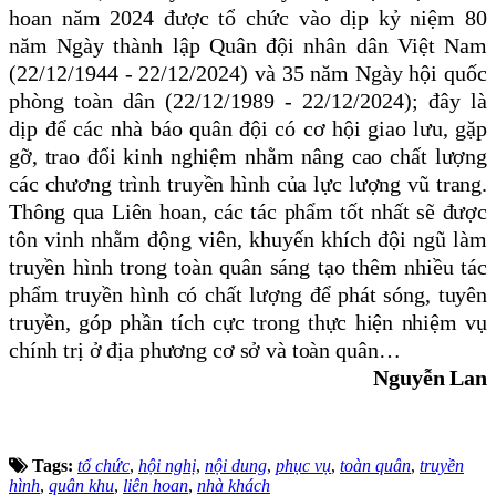
hoan năm 2024 được tổ chức vào dịp kỷ niệm 80
năm Ngày thành lập Quân đội nhân dân Việt Nam
(22/12/1944 - 22/12/2024) và 35 năm Ngày hội quốc
phòng toàn dân (22/12/1989 - 22/12/2024); đây là
dịp để các nhà
báo quân đội có cơ hội giao lưu, gặp
gỡ, trao đổi kinh nghiệm nhằm nâng cao chất lượng
các chương trình truyền hình của lực lượng vũ trang.
Thông qua Liên hoan, các tác phẩm tốt nhất sẽ được
tôn vinh nhằm động viên, khuyến khích đội ngũ làm
truyền hình trong toàn quân sáng tạo thêm nhiều tác
phẩm truyền hình có chất lượng để phát sóng, tuyên
truyền, góp phần tích cực trong thực hiện nhiệm vụ
chính trị ở địa phương cơ sở và toàn quân…
Nguyễn Lan
Tags:
tổ chức
,
hội nghị
,
nội dung
,
phục vụ
,
toàn quân
,
truyền
hình
,
quân khu
,
liên hoan
,
nhà khách