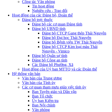
Công tác Văn phòng
Tin hoạt động
Nghiên cứu - Trao đổi
Hoạt động của các Đảng bộ, Đoàn thể
Đảng bộ trực thuộc
Đảng bộ các cơ quan Đảng tỉnh
Đảng bộ UBND tỉnh
Đảng bộ CTCP Gang thép Thái Nguyên
Đảng bộ Đại học Thái Nguyên
Đảng bộ Bệnh viện TW Thái Nguyên
Đảng bộ CTCP Kim loại màu Thái
Nguyên - Vimico
Đảng bộ Quân sự tỉnh
Đảng bộ Công an tỉnh
Các Đảng bộ Phường, Xã
Hoạt động của Uỷ ban MTTQ và các Đoàn thể
Hệ thống văn bản
Văn bản của Trung ương
Văn bản của Tỉnh ủy
Các cơ quan tham mưu giúp việc tỉnh ủy
Ban Tuyên giáo và Dân vận
Ban Tổ chức
Ủy ban Kiểm tra
Ban Nội chính
Văn phòng