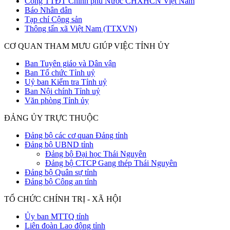
Cổng TTĐT Chính phủ Nước CHXHCN Việt Nam
Báo Nhân dân
Tạp chí Cộng sản
Thông tấn xã Việt Nam (TTXVN)
CƠ QUAN THAM MƯU GIÚP VIỆC TỈNH ỦY
Ban Tuyên giáo và Dân vận
Ban Tổ chức Tỉnh uỷ
Uỷ ban Kiểm tra Tỉnh uỷ
Ban Nội chính Tỉnh uỷ
Văn phòng Tỉnh ủy
ĐẢNG ỦY TRỰC THUỘC
Đảng bộ các cơ quan Đảng tỉnh
Đảng bộ UBND tỉnh
Đảng bộ Đại học Thái Nguyên
Đảng bộ CTCP Gang thép Thái Nguyên
Đảng bộ Quân sự tỉnh
Đảng bộ Công an tỉnh
TỔ CHỨC CHÍNH TRỊ - XÃ HỘI
Ủy ban MTTQ tỉnh
Liên đoàn Lao động tỉnh