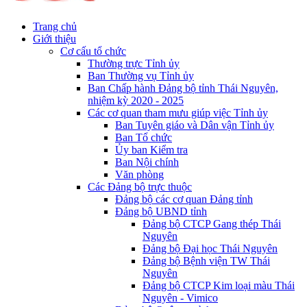
Trang chủ
Giới thiệu
Cơ cấu tổ chức
Thường trực Tỉnh ủy
Ban Thường vụ Tỉnh ủy
Ban Chấp hành Đảng bộ tỉnh Thái Nguyên,
nhiệm kỳ 2020 - 2025
Các cơ quan tham mưu giúp việc Tỉnh ủy
Ban Tuyên giáo và Dân vận Tỉnh ủy
Ban Tổ chức
Ủy ban Kiểm tra
Ban Nội chính
Văn phòng
Các Đảng bộ trực thuộc
Đảng bộ các cơ quan Đảng tỉnh
Đảng bộ UBND tỉnh
Đảng bộ CTCP Gang thép Thái
Nguyên
Đảng bộ Đại học Thái Nguyên
Đảng bộ Bệnh viện TW Thái
Nguyên
Đảng bộ CTCP Kim loại màu Thái
Nguyên - Vimico