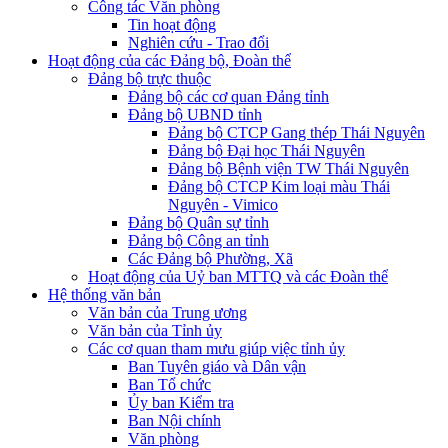
Công tác Văn phòng
Tin hoạt động
Nghiên cứu - Trao đổi
Hoạt động của các Đảng bộ, Đoàn thể
Đảng bộ trực thuộc
Đảng bộ các cơ quan Đảng tỉnh
Đảng bộ UBND tỉnh
Đảng bộ CTCP Gang thép Thái Nguyên
Đảng bộ Đại học Thái Nguyên
Đảng bộ Bệnh viện TW Thái Nguyên
Đảng bộ CTCP Kim loại màu Thái
Nguyên - Vimico
Đảng bộ Quân sự tỉnh
Đảng bộ Công an tỉnh
Các Đảng bộ Phường, Xã
Hoạt động của Uỷ ban MTTQ và các Đoàn thể
Hệ thống văn bản
Văn bản của Trung ương
Văn bản của Tỉnh ủy
Các cơ quan tham mưu giúp việc tỉnh ủy
Ban Tuyên giáo và Dân vận
Ban Tổ chức
Ủy ban Kiểm tra
Ban Nội chính
Văn phòng