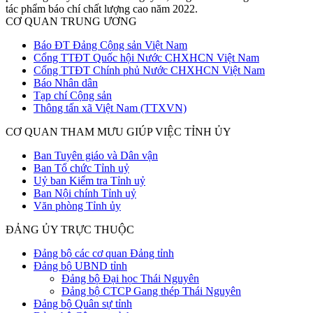
tác phẩm báo chí chất lượng cao năm 2022.
CƠ QUAN TRUNG ƯƠNG
Báo ĐT Đảng Cộng sản Việt Nam
Cổng TTĐT Quốc hội Nước CHXHCN Việt Nam
Cổng TTĐT Chính phủ Nước CHXHCN Việt Nam
Báo Nhân dân
Tạp chí Cộng sản
Thông tấn xã Việt Nam (TTXVN)
CƠ QUAN THAM MƯU GIÚP VIỆC TỈNH ỦY
Ban Tuyên giáo và Dân vận
Ban Tổ chức Tỉnh uỷ
Uỷ ban Kiểm tra Tỉnh uỷ
Ban Nội chính Tỉnh uỷ
Văn phòng Tỉnh ủy
ĐẢNG ỦY TRỰC THUỘC
Đảng bộ các cơ quan Đảng tỉnh
Đảng bộ UBND tỉnh
Đảng bộ Đại học Thái Nguyên
Đảng bộ CTCP Gang thép Thái Nguyên
Đảng bộ Quân sự tỉnh