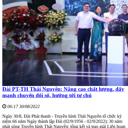
Đài PT-TH Thái Nguyên: Nâng cao chất lượng, đẩy
mạnh chuyển đổi số, hướng tới tự chủ
06:17 30/08/2022
Ngày 30/8, Đài Phát thanh - Truyền hình Thái Nguyên tổ chức kỷ
niệm 66 năm Ngày thành lập Đài (02/9/1956 - 02/9/2022); 30 năm
phát sóng Truyền hình Thái Nguyên; tổng kết và trao giải Liên hoan