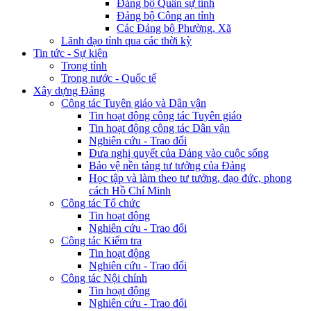
Đảng bộ Quân sự tỉnh
Đảng bộ Công an tỉnh
Các Đảng bộ Phường, Xã
Lãnh đạo tỉnh qua các thời kỳ
Tin tức - Sự kiện
Trong tỉnh
Trong nước - Quốc tế
Xây dựng Đảng
Công tác Tuyên giáo và Dân vận
Tin hoạt động công tác Tuyên giáo
Tin hoạt động công tác Dân vận
Nghiên cứu - Trao đổi
Đưa nghị quyết của Đảng vào cuộc sống
Bảo vệ nền tảng tư tưởng của Đảng
Học tập và làm theo tư tưởng, đạo đức, phong
cách Hồ Chí Minh
Công tác Tổ chức
Tin hoạt động
Nghiên cứu - Trao đổi
Công tác Kiểm tra
Tin hoạt động
Nghiên cứu - Trao đổi
Công tác Nội chính
Tin hoạt động
Nghiên cứu - Trao đổi