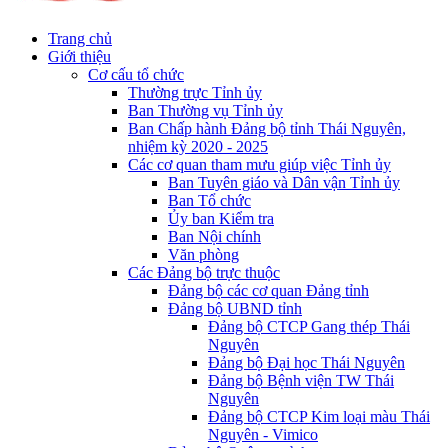
Trang chủ
Giới thiệu
Cơ cấu tổ chức
Thường trực Tỉnh ủy
Ban Thường vụ Tỉnh ủy
Ban Chấp hành Đảng bộ tỉnh Thái Nguyên,
nhiệm kỳ 2020 - 2025
Các cơ quan tham mưu giúp việc Tỉnh ủy
Ban Tuyên giáo và Dân vận Tỉnh ủy
Ban Tổ chức
Ủy ban Kiểm tra
Ban Nội chính
Văn phòng
Các Đảng bộ trực thuộc
Đảng bộ các cơ quan Đảng tỉnh
Đảng bộ UBND tỉnh
Đảng bộ CTCP Gang thép Thái
Nguyên
Đảng bộ Đại học Thái Nguyên
Đảng bộ Bệnh viện TW Thái
Nguyên
Đảng bộ CTCP Kim loại màu Thái
Nguyên - Vimico