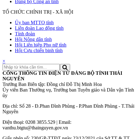
Đảng bộ Công an tỉnh
TỔ CHỨC CHÍNH TRỊ - XÃ HỘI
Ủy ban MTTQ tỉnh
Liên đoàn Lao động tỉnh
Tỉnh đoàn
Hội Nông dân tỉnh
Hội Liên hiệp Phụ nữ tỉnh
Hội Cựu chiến binh tỉnh
×
CỔNG THÔNG TIN ĐIỆN TỬ ĐẢNG BỘ TỈNH THÁI
NGUYÊN
Trưởng Ban Biên tập: Đồng chí Đỗ Thị Minh Hoa
Ủy viên Ban Thường vụ, Trưởng ban Tuyên giáo và Dân vận Tỉnh
ủy
Địa chỉ: Số 28 - Đ.Phan Đình Phùng - P.Phan Đình Phùng - T.Thái
Nguyên
Điện thoại: 0208 3855.529 | Email:
vanthu.btgtu@thainguyen.gov.vn
Giấy phép số: 230/GP-TTĐT ngày 23/12/2021 của Sở TT & TT