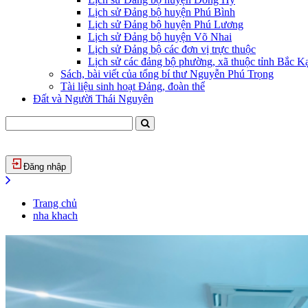
Lịch sử Đảng bộ huyện Phú Bình
Lịch sử Đảng bộ huyện Phú Lương
Lịch sử Đảng bộ huyện Võ Nhai
Lịch sử Đảng bộ các đơn vị trực thuộc
Lịch sử các đảng bộ phường, xã thuộc tỉnh Bắc Kạ
Sách, bài viết của tổng bí thư Nguyễn Phú Trọng
Tài liệu sinh hoạt Đảng, đoàn thể
Đất và Người Thái Nguyên
Đăng nhập
Trang chủ
nha khach