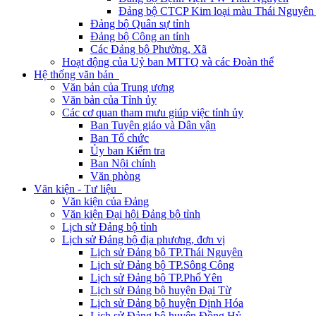
Đảng bộ CTCP Kim loại màu Thái Nguyên 
Đảng bộ Quân sự tỉnh
Đảng bộ Công an tỉnh
Các Đảng bộ Phường, Xã
Hoạt động của Uỷ ban MTTQ và các Đoàn thể
Hệ thống văn bản
Văn bản của Trung ương
Văn bản của Tỉnh ủy
Các cơ quan tham mưu giúp việc tỉnh ủy
Ban Tuyên giáo và Dân vận
Ban Tổ chức
Ủy ban Kiểm tra
Ban Nội chính
Văn phòng
Văn kiện - Tư liệu
Văn kiện của Đảng
Văn kiện Đại hội Đảng bộ tỉnh
Lịch sử Đảng bộ tỉnh
Lịch sử Đảng bộ địa phương, đơn vị
Lịch sử Đảng bộ TP.Thái Nguyên
Lịch sử Đảng bộ TP.Sông Công
Lịch sử Đảng bộ TP.Phổ Yên
Lịch sử Đảng bộ huyện Đại Từ
Lịch sử Đảng bộ huyện Định Hóa
Lịch sử Đảng bộ huyện Đồng Hỷ