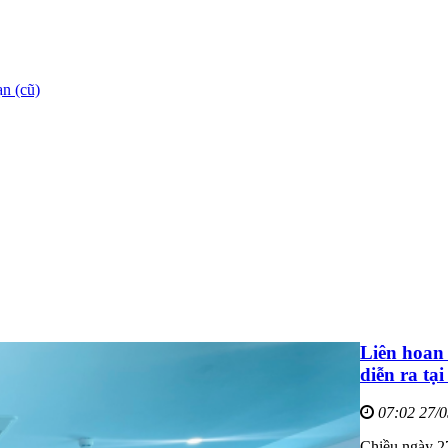
n (cũ)
Liên hoan
diễn ra tạ
07:02 27/
Chiều ngày 2