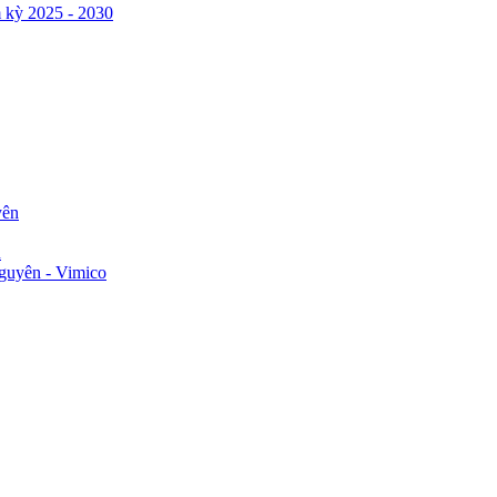
 kỳ 2025 - 2030
yên
n
guyên - Vimico