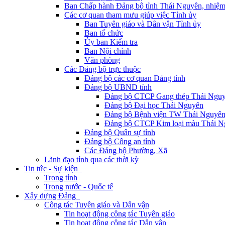
Ban Chấp hành Đảng bộ tỉnh Thái Nguyên, nhiệm
Các cơ quan tham mưu giúp việc Tỉnh ủy
Ban Tuyên giáo và Dân vận Tỉnh ủy
Ban tổ chức
Ủy ban Kiểm tra
Ban Nội chính
Văn phòng
Các Đảng bộ trực thuộc
Đảng bộ các cơ quan Đảng tỉnh
Đảng bộ UBND tỉnh
Đảng bộ CTCP Gang thép Thái Ngu
Đảng bộ Đại học Thái Nguyên
Đảng bộ Bệnh viện TW Thái Nguyê
Đảng bộ CTCP Kim loại màu Thái N
Đảng bộ Quân sự tỉnh
Đảng bộ Công an tỉnh
Các Đảng bộ Phường, Xã
Lãnh đạo tỉnh qua các thời kỳ
Tin tức - Sự kiện
Trong tỉnh
Trong nước - Quốc tế
Xây dựng Đảng
Công tác Tuyên giáo và Dân vận
Tin hoạt động công tác Tuyên giáo
Tin hoạt động công tác Dân vận