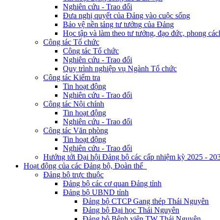
Nghiên cứu - Trao đổi
Đưa nghị quyết của Đảng vào cuộc sống
Bảo vệ nền tảng tư tưởng của Đảng
Học tập và làm theo tư tưởng, đạo đức, phong cá
Công tác Tổ chức
Công tác Tổ chức
Nghiên cứu - Trao đổi
Quy trình nghiệp vụ Ngành Tổ chức
Công tác Kiểm tra
Tin hoạt động
Nghiên cứu - Trao đổi
Công tác Nội chính
Tin hoạt động
Nghiên cứu - Trao đổi
Công tác Văn phòng
Tin hoạt động
Nghiên cứu - Trao đổi
Hướng tới Đại hội Đảng bộ các cấp nhiệm kỳ 2025 - 20
Hoạt động của các Đảng bộ, Đoàn thể
Đảng bộ trực thuộc
Đảng bộ các cơ quan Đảng tỉnh
Đảng bộ UBND tỉnh
Đảng bộ CTCP Gang thép Thái Nguyên
Đảng bộ Đại học Thái Nguyên
Đảng bộ Bệnh viện TW Thái Nguyên