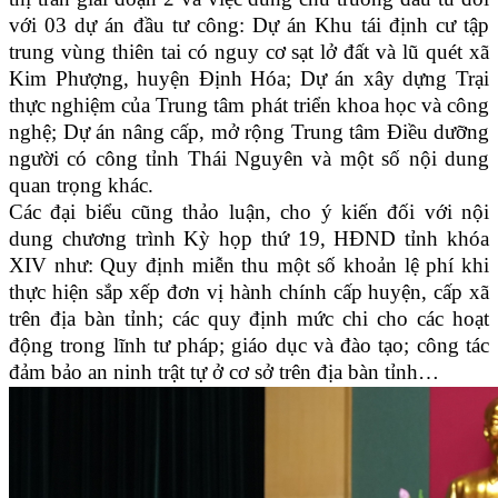
với 03 dự án đầu tư công: Dự án Khu tái định cư tập
trung vùng thiên tai có nguy cơ sạt lở đất và lũ quét xã
Kim Phượng, huyện Định Hóa; Dự án xây dựng Trại
thực nghiệm của Trung tâm phát triển khoa học và công
nghệ; Dự án nâng cấp, mở rộng Trung tâm Điều dưỡng
người có công tỉnh Thái Nguyên và một số nội dung
quan trọng khác.
Các đại biểu cũng thảo luận, cho ý kiến đối với nội
dung chương trình Kỳ họp thứ 19, HĐND tỉnh khóa
XIV như: Quy định miễn thu một số khoản lệ phí khi
thực hiện sắp xếp đơn vị hành chính cấp huyện, cấp xã
trên địa bàn tỉnh; các quy định mức chi cho các hoạt
động trong lĩnh tư pháp; giáo dục và đào tạo; công tác
đảm bảo an ninh trật tự ở cơ sở trên địa bàn tỉnh…