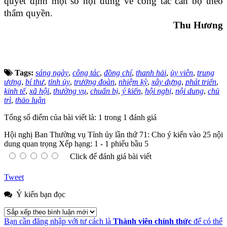
quyết định một số nội dung về công tác cán bộ theo
thẩm quyền.
Thu Hương
Tags:
sáng ngày
,
công tác
,
đồng chí
,
thanh hải
,
ủy viên
,
trung
ương
,
bí thư
,
tỉnh ủy
,
trưởng đoàn
,
nhiệm kỳ
,
xây dựng
,
phát triển
,
kinh tế
,
xã hội
,
thường vụ
,
chuẩn bị
,
ý kiến
,
hội nghị
,
nội dung
,
chủ
trì
,
thảo luận
Tổng số điểm của bài viết là: 1 trong 1 đánh giá
Hội nghị Ban Thường vụ Tỉnh ủy lần thứ 71: Cho ý kiến vào 25 nội
dung quan trọng
Xếp hạng:
1
-
1
phiếu bầu
5
Click để đánh giá bài viết
Tweet
Ý kiến bạn đọc
Bạn cần đăng nhập với tư cách là
Thành viên chính thức
để có thể