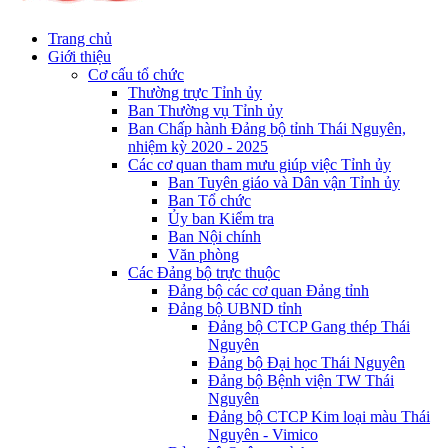
Trang chủ
Giới thiệu
Cơ cấu tổ chức
Thường trực Tỉnh ủy
Ban Thường vụ Tỉnh ủy
Ban Chấp hành Đảng bộ tỉnh Thái Nguyên,
nhiệm kỳ 2020 - 2025
Các cơ quan tham mưu giúp việc Tỉnh ủy
Ban Tuyên giáo và Dân vận Tỉnh ủy
Ban Tổ chức
Ủy ban Kiểm tra
Ban Nội chính
Văn phòng
Các Đảng bộ trực thuộc
Đảng bộ các cơ quan Đảng tỉnh
Đảng bộ UBND tỉnh
Đảng bộ CTCP Gang thép Thái
Nguyên
Đảng bộ Đại học Thái Nguyên
Đảng bộ Bệnh viện TW Thái
Nguyên
Đảng bộ CTCP Kim loại màu Thái
Nguyên - Vimico