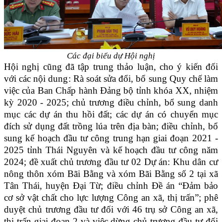
Các đại biểu dự Hội nghị
Hội nghị cũng đã tập trung thảo luận, cho ý kiến đối
với các nội dung: Rà soát sửa đổi, bổ sung Quy chế làm
việc của Ban Chấp hành Đảng bộ tỉnh khóa XX, nhiệm
kỳ 2020 - 2025; chủ trương điều chỉnh, bổ sung danh
mục các dự án thu hồi đất; các dự án có chuyển mục
đích sử dụng đất trồng lúa trên địa bàn; điều chỉnh, bổ
sung kế hoạch đầu tư công trung hạn giai đoạn 2021 -
2025 tỉnh Thái Nguyên và kế hoạch đầu tư công năm
2024; đề xuất chủ trương đầu tư 02 Dự án: Khu dân cư
nông thôn xóm Bãi Bằng và xóm Bãi Bằng số 2 tại xã
Tân Thái, huyện Đại Từ; điều chỉnh Đề án “Đảm bảo
cơ sở vật chất cho lực lượng Công an xã, thị trấn”; phê
duyệt chủ trương đầu tư đối với 46 trụ sở Công an xã,
thị trấn giai đoạn 2 và việc dừng chủ trương đầu tư đối