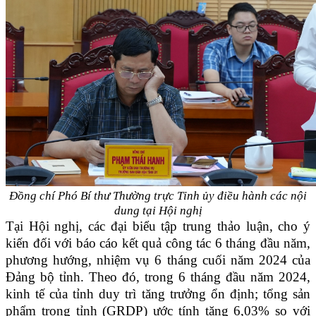
Đồng chí Phó Bí thư Thường trực Tỉnh ủy điều hành các nội
dung tại Hội nghị
Tại Hội nghị, các đại biểu tập trung thảo luận, cho ý
kiến đối với báo cáo kết quả công tác 6 tháng đầu năm,
phương hướng, nhiệm vụ 6 tháng cuối năm 2024 của
Đảng bộ tỉnh. Theo đó, trong 6 tháng đầu năm 2024,
kinh tế của tỉnh duy trì tăng trưởng ổn định; tổng sản
phẩm trong tỉnh (GRDP) ước tính tăng 6,03% so với