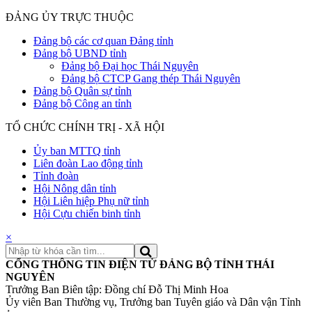
ĐẢNG ỦY TRỰC THUỘC
Đảng bộ các cơ quan Đảng tỉnh
Đảng bộ UBND tỉnh
Đảng bộ Đại học Thái Nguyên
Đảng bộ CTCP Gang thép Thái Nguyên
Đảng bộ Quân sự tỉnh
Đảng bộ Công an tỉnh
TỔ CHỨC CHÍNH TRỊ - XÃ HỘI
Ủy ban MTTQ tỉnh
Liên đoàn Lao động tỉnh
Tỉnh đoàn
Hội Nông dân tỉnh
Hội Liên hiệp Phụ nữ tỉnh
Hội Cựu chiến binh tỉnh
×
CỔNG THÔNG TIN ĐIỆN TỬ ĐẢNG BỘ TỈNH THÁI
NGUYÊN
Trưởng Ban Biên tập: Đồng chí Đỗ Thị Minh Hoa
Ủy viên Ban Thường vụ, Trưởng ban Tuyên giáo và Dân vận Tỉnh