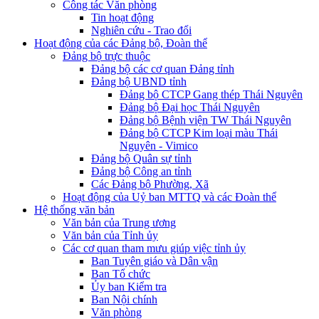
Công tác Văn phòng
Tin hoạt động
Nghiên cứu - Trao đổi
Hoạt động của các Đảng bộ, Đoàn thể
Đảng bộ trực thuộc
Đảng bộ các cơ quan Đảng tỉnh
Đảng bộ UBND tỉnh
Đảng bộ CTCP Gang thép Thái Nguyên
Đảng bộ Đại học Thái Nguyên
Đảng bộ Bệnh viện TW Thái Nguyên
Đảng bộ CTCP Kim loại màu Thái
Nguyên - Vimico
Đảng bộ Quân sự tỉnh
Đảng bộ Công an tỉnh
Các Đảng bộ Phường, Xã
Hoạt động của Uỷ ban MTTQ và các Đoàn thể
Hệ thống văn bản
Văn bản của Trung ương
Văn bản của Tỉnh ủy
Các cơ quan tham mưu giúp việc tỉnh ủy
Ban Tuyên giáo và Dân vận
Ban Tổ chức
Ủy ban Kiểm tra
Ban Nội chính
Văn phòng