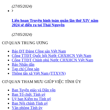
(27/05/2024)
Liên hoan Truyền hình toàn quân lần thứ XIV năm
2024 sẽ diễn ra tại Thái Nguyên
(27/05/2024)
CƠ QUAN TRUNG ƯƠNG
Báo ĐT Đảng Cộng sản Việt Nam
Cổng TTĐT Quốc hội Nước CHXHCN Việt Nam
Cổng TTĐT Chính phủ Nước CHXHCN Việt Nam
Báo Nhân dân
Tạp chí Cộng sản
Thông tấn xã Việt Nam (TTXVN)
CƠ QUAN THAM MƯU GIÚP VIỆC TỈNH ỦY
Ban Tuyên giáo và Dân vận
Ban Tổ chức Tỉnh uỷ
Uỷ ban Kiểm tra Tỉnh uỷ
Ban Nội chính Tỉnh uỷ
Văn phòng Tỉnh ủy