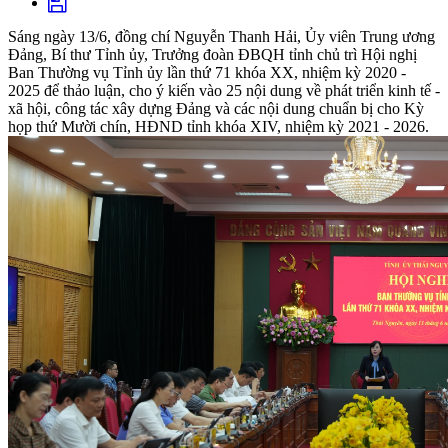
Sáng ngày 13/6, đồng chí Nguyễn Thanh Hải, Ủy viên Trung ương
Đảng, Bí thư Tỉnh ủy, Trưởng đoàn ĐBQH tỉnh chủ trì Hội nghị
Ban Thường vụ Tỉnh ủy lần thứ 71 khóa XX, nhiệm kỳ 2020 -
2025 để thảo luận, cho ý kiến vào 25 nội dung về phát triển kinh tế -
xã hội, công tác xây dựng Đảng và các nội dung chuẩn bị cho Kỳ
họp thứ Mười chín, HĐND tỉnh khóa XIV, nhiệm kỳ 2021 - 2026.