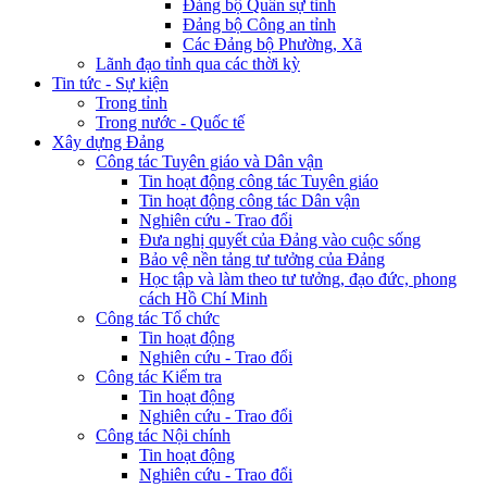
Đảng bộ Quân sự tỉnh
Đảng bộ Công an tỉnh
Các Đảng bộ Phường, Xã
Lãnh đạo tỉnh qua các thời kỳ
Tin tức - Sự kiện
Trong tỉnh
Trong nước - Quốc tế
Xây dựng Đảng
Công tác Tuyên giáo và Dân vận
Tin hoạt động công tác Tuyên giáo
Tin hoạt động công tác Dân vận
Nghiên cứu - Trao đổi
Đưa nghị quyết của Đảng vào cuộc sống
Bảo vệ nền tảng tư tưởng của Đảng
Học tập và làm theo tư tưởng, đạo đức, phong
cách Hồ Chí Minh
Công tác Tổ chức
Tin hoạt động
Nghiên cứu - Trao đổi
Công tác Kiểm tra
Tin hoạt động
Nghiên cứu - Trao đổi
Công tác Nội chính
Tin hoạt động
Nghiên cứu - Trao đổi