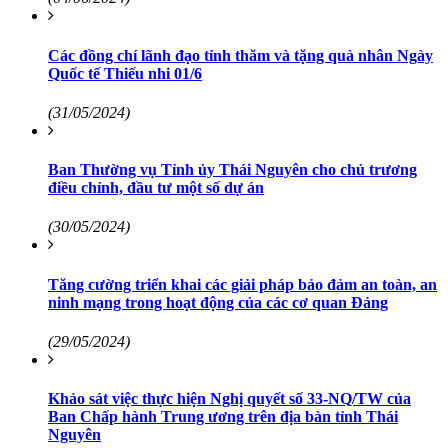
Các đồng chí lãnh đạo tỉnh thăm và tặng quà nhân Ngày
Quốc tế Thiếu nhi 01/6
(31/05/2024)
Ban Thường vụ Tỉnh ủy Thái Nguyên cho chủ trương
điều chỉnh, đầu tư một số dự án
(30/05/2024)
Tăng cường triển khai các giải pháp bảo đảm an toàn, an
ninh mạng trong hoạt động của các cơ quan Đảng
(29/05/2024)
Khảo sát việc thực hiện Nghị quyết số 33-NQ/TW của
Ban Chấp hành Trung ương trên địa bàn tỉnh Thái
Nguyên