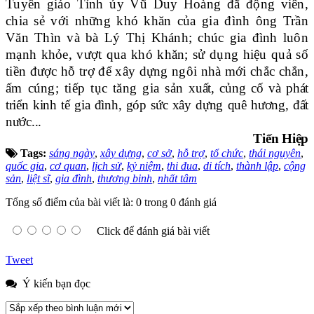
Tuyên giáo Tỉnh ủy Vũ Duy Hoàng đã động viên,
chia sẻ với những khó khăn của gia đình ông Trần
Văn Thìn và bà Lý Thị Khánh; chúc gia đình luôn
mạnh khỏe, vượt qua khó khăn; sử dụng hiệu quả số
tiền được hỗ trợ để xây dựng ngôi nhà mới chắc chắn,
ấm cúng; tiếp tục tăng gia sản
xuất, củng cố và phát
triển kinh tế gia đình, góp sức xây dựng quê hương, đất
nước...
Tiến Hiệp
Tags:
sáng ngày
,
xây dựng
,
cơ sở
,
hỗ trợ
,
tổ chức
,
thái nguyên
,
quốc gia
,
cơ quan
,
lịch sử
,
kỷ niệm
,
thi đua
,
di tích
,
thành lập
,
cộng
sản
,
liệt sĩ
,
gia đình
,
thương binh
,
nhất tâm
Tổng số điểm của bài viết là: 0 trong 0 đánh giá
Click để đánh giá bài viết
Tweet
Ý kiến bạn đọc