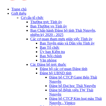
Trang chủ
Giới thiệu
Cơ cấu tổ chức
Thường trực Tỉnh ủy
Ban Thường vụ Tỉnh ủy
Ban Chấp hành Đảng bộ tỉnh Thái Nguyên,
nhiệm kỳ 2020 - 2025
Các cơ quan tham mưu giúp việc Tỉnh ủy
Ban Tuyên giáo và Dân vận Tỉnh ủy
Ban Tổ chức
Ủy ban Kiểm tra
Ban Nội chính
Văn phòng
Các Đảng bộ trực thuộc
Đảng bộ các cơ quan Đảng tỉnh
Đảng bộ UBND tỉnh
Đảng bộ CTCP Gang thép Thái
Nguyên
Đảng bộ Đại học Thái Nguyên
Đảng bộ Bệnh viện TW Thái
Nguyên
Đảng bộ CTCP Kim loại màu Thái
Nguyên - Vimico