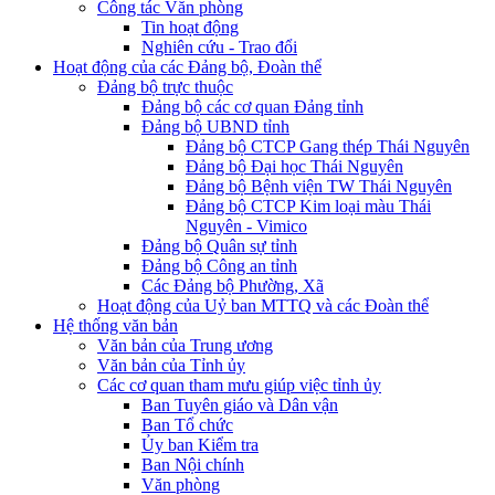
Công tác Văn phòng
Tin hoạt động
Nghiên cứu - Trao đổi
Hoạt động của các Đảng bộ, Đoàn thể
Đảng bộ trực thuộc
Đảng bộ các cơ quan Đảng tỉnh
Đảng bộ UBND tỉnh
Đảng bộ CTCP Gang thép Thái Nguyên
Đảng bộ Đại học Thái Nguyên
Đảng bộ Bệnh viện TW Thái Nguyên
Đảng bộ CTCP Kim loại màu Thái
Nguyên - Vimico
Đảng bộ Quân sự tỉnh
Đảng bộ Công an tỉnh
Các Đảng bộ Phường, Xã
Hoạt động của Uỷ ban MTTQ và các Đoàn thể
Hệ thống văn bản
Văn bản của Trung ương
Văn bản của Tỉnh ủy
Các cơ quan tham mưu giúp việc tỉnh ủy
Ban Tuyên giáo và Dân vận
Ban Tổ chức
Ủy ban Kiểm tra
Ban Nội chính
Văn phòng