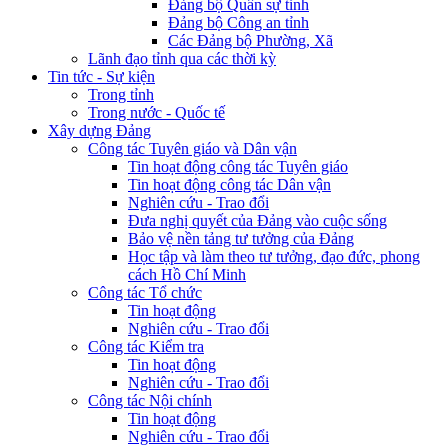
Đảng bộ Quân sự tỉnh
Đảng bộ Công an tỉnh
Các Đảng bộ Phường, Xã
Lãnh đạo tỉnh qua các thời kỳ
Tin tức - Sự kiện
Trong tỉnh
Trong nước - Quốc tế
Xây dựng Đảng
Công tác Tuyên giáo và Dân vận
Tin hoạt động công tác Tuyên giáo
Tin hoạt động công tác Dân vận
Nghiên cứu - Trao đổi
Đưa nghị quyết của Đảng vào cuộc sống
Bảo vệ nền tảng tư tưởng của Đảng
Học tập và làm theo tư tưởng, đạo đức, phong
cách Hồ Chí Minh
Công tác Tổ chức
Tin hoạt động
Nghiên cứu - Trao đổi
Công tác Kiểm tra
Tin hoạt động
Nghiên cứu - Trao đổi
Công tác Nội chính
Tin hoạt động
Nghiên cứu - Trao đổi