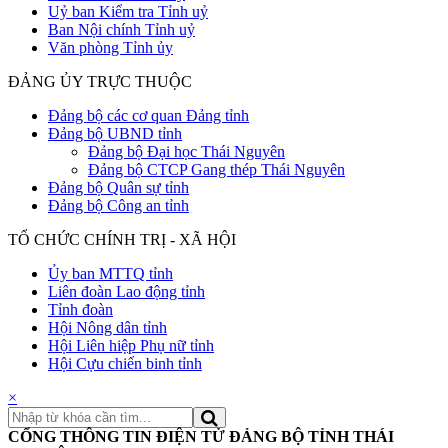
Uỷ ban Kiểm tra Tỉnh uỷ
Ban Nội chính Tỉnh uỷ
Văn phòng Tỉnh ủy
ĐẢNG ỦY TRỰC THUỘC
Đảng bộ các cơ quan Đảng tỉnh
Đảng bộ UBND tỉnh
Đảng bộ Đại học Thái Nguyên
Đảng bộ CTCP Gang thép Thái Nguyên
Đảng bộ Quân sự tỉnh
Đảng bộ Công an tỉnh
TỔ CHỨC CHÍNH TRỊ - XÃ HỘI
Ủy ban MTTQ tỉnh
Liên đoàn Lao động tỉnh
Tỉnh đoàn
Hội Nông dân tỉnh
Hội Liên hiệp Phụ nữ tỉnh
Hội Cựu chiến binh tỉnh
×
CỔNG THÔNG TIN ĐIỆN TỬ ĐẢNG BỘ TỈNH THÁI