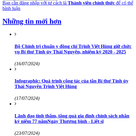
Bạn cần đăng nhập với tư cách là
Thành viên chính thức
để có thể
bình luận
Những tin mới hơn
Bộ Chính trị chuẩn y đồng chí Trịnh Việt Hùng giữ chức
vụ Bí thư Tỉnh ủy Thái Nguyên, nhiệm kỳ 2020 - 2025
(16/07/2024)
Infographic: Quá trình công tác của tân Bí thư Tỉnh ủy
Thái Nguyên Trịnh Việt Hùng
(17/07/2024)
Lãnh đạo tỉnh thăm, tặng quà gia đình chính sách nhân
kỷ niệm 77 nămNgày Thương binh - Liệt sĩ
(23/07/2024)