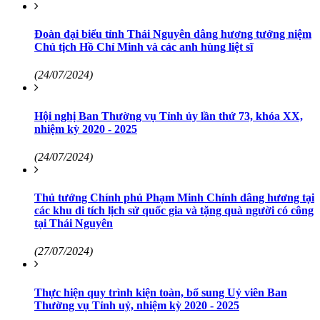
Đoàn đại biểu tỉnh Thái Nguyên dâng hương tưởng niệm
Chủ tịch Hồ Chí Minh và các anh hùng liệt sĩ
(24/07/2024)
Hội nghị Ban Thường vụ Tỉnh ủy lần thứ 73, khóa XX,
nhiệm kỳ 2020 - 2025
(24/07/2024)
Thủ tướng Chính phủ Phạm Minh Chính dâng hương tại
các khu di tích lịch sử quốc gia và tặng quà người có công
tại Thái Nguyên
(27/07/2024)
Thực hiện quy trình kiện toàn, bổ sung Uỷ viên Ban
Thường vụ Tỉnh uỷ, nhiệm kỳ 2020 - 2025