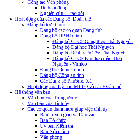
Công tác Văn phòng
Tin hoạt động
Nghiên cứu - Trao đổi
Hoạt động của các Đảng bộ, Đoàn thể
Đảng bộ trực thuộc
Đảng bộ các cơ quan Đảng tỉnh
Đảng bộ UBND tỉnh
Đảng bộ CTCP Gang thép Thái Nguyên
Đảng bộ Đại học Thái Nguyên
Đảng bộ Bệnh viện TW Thái Nguyên
Đảng bộ CTCP Kim loại màu Thái
Nguyên - Vimico
Đảng bộ Quân sự tỉnh
Đảng bộ Công an tỉnh
Các Đảng bộ Phường, Xã
Hoạt động của Uỷ ban MTTQ và các Đoàn thể
Hệ thống văn bản
Văn bản của Trung ương
Văn bản của Tỉnh ủy
Các cơ quan tham mưu giúp việc tỉnh ủy
Ban Tuyên giáo và Dân vận
Ban Tổ chức
Ủy ban Kiểm tra
Ban Nội chính
Văn phòng