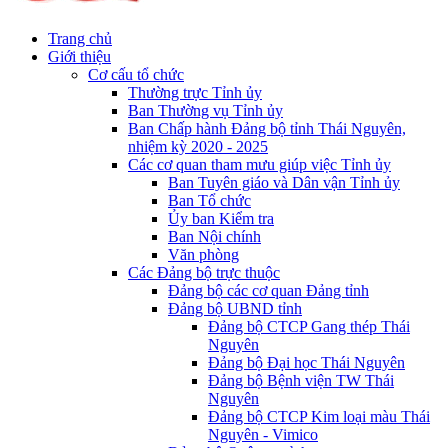
Trang chủ
Giới thiệu
Cơ cấu tổ chức
Thường trực Tỉnh ủy
Ban Thường vụ Tỉnh ủy
Ban Chấp hành Đảng bộ tỉnh Thái Nguyên,
nhiệm kỳ 2020 - 2025
Các cơ quan tham mưu giúp việc Tỉnh ủy
Ban Tuyên giáo và Dân vận Tỉnh ủy
Ban Tổ chức
Ủy ban Kiểm tra
Ban Nội chính
Văn phòng
Các Đảng bộ trực thuộc
Đảng bộ các cơ quan Đảng tỉnh
Đảng bộ UBND tỉnh
Đảng bộ CTCP Gang thép Thái
Nguyên
Đảng bộ Đại học Thái Nguyên
Đảng bộ Bệnh viện TW Thái
Nguyên
Đảng bộ CTCP Kim loại màu Thái
Nguyên - Vimico