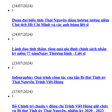
(24/07/2024)
Đoàn đại biểu tỉnh Thái Nguyên dâng hương tưởng niệm
Chủ tịch Hồ Chí Minh và các anh hùng liệt sĩ
(24/07/2024)
Lãnh đạo tỉnh thăm, tặng quà gia đình chính sách nhân
kỷ niệm 77 nămNgày Thương binh - Liệt sĩ
(23/07/2024)
Infographic: Quá trình công tác của tân Bí thư Tỉnh ủy
Thái Nguyên Trịnh Việt Hùng
(17/07/2024)
Bộ Chính trị chuẩn y đồng chí Trịnh Việt Hùng giữ chức
vụ Bí thư Tỉnh ủy Thái Nguyên, nhiệm kỳ 2020 - 2025