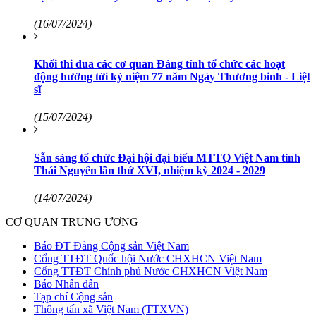
(16/07/2024)
Khối thi đua các cơ quan Đảng tỉnh tổ chức các hoạt
động hướng tới kỷ niệm 77 năm Ngày Thương binh - Liệt
sĩ
(15/07/2024)
Sẵn sàng tổ chức Đại hội đại biểu MTTQ Việt Nam tỉnh
Thái Nguyên lần thứ XVI, nhiệm kỳ 2024 - 2029
(14/07/2024)
CƠ QUAN TRUNG ƯƠNG
Báo ĐT Đảng Cộng sản Việt Nam
Cổng TTĐT Quốc hội Nước CHXHCN Việt Nam
Cổng TTĐT Chính phủ Nước CHXHCN Việt Nam
Báo Nhân dân
Tạp chí Cộng sản
Thông tấn xã Việt Nam (TTXVN)