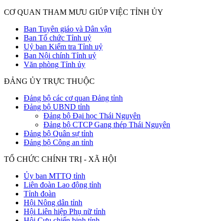
CƠ QUAN THAM MƯU GIÚP VIỆC TỈNH ỦY
Ban Tuyên giáo và Dân vận
Ban Tổ chức Tỉnh uỷ
Uỷ ban Kiểm tra Tỉnh uỷ
Ban Nội chính Tỉnh uỷ
Văn phòng Tỉnh ủy
ĐẢNG ỦY TRỰC THUỘC
Đảng bộ các cơ quan Đảng tỉnh
Đảng bộ UBND tỉnh
Đảng bộ Đại học Thái Nguyên
Đảng bộ CTCP Gang thép Thái Nguyên
Đảng bộ Quân sự tỉnh
Đảng bộ Công an tỉnh
TỔ CHỨC CHÍNH TRỊ - XÃ HỘI
Ủy ban MTTQ tỉnh
Liên đoàn Lao động tỉnh
Tỉnh đoàn
Hội Nông dân tỉnh
Hội Liên hiệp Phụ nữ tỉnh
Hội Cựu chiến binh tỉnh