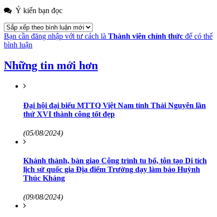
Ý kiến bạn đọc
Bạn cần đăng nhập với tư cách là
Thành viên chính thức
để có thể
bình luận
Những tin mới hơn
Đại hội đại biểu MTTQ Việt Nam tỉnh Thái Nguyên lần
thứ XVI thành công tốt đẹp
(05/08/2024)
Khánh thành, bàn giao Công trình tu bổ, tôn tạo Di tích
lịch sử quốc gia Địa điểm Trường dạy làm báo Huỳnh
Thúc Kháng
(09/08/2024)