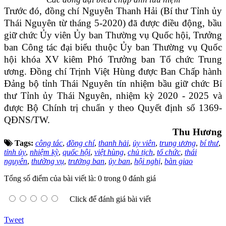
Trước đó, đồng chí Nguyễn Thanh Hải (Bí thư Tỉnh ủy
Thái Nguyên từ tháng 5-2020) đã được điều động, bầu
giữ chức Ủy viên Ủy ban Thường vụ Quốc hội, Trưởng
ban Công tác đại biểu thuộc Ủy ban Thường vụ Quốc
hội khóa XV kiêm Phó Trưởng ban Tổ chức Trung
ương. Đồng chí Trịnh Việt Hùng được Ban Chấp hành
Đảng bộ tỉnh Thái Nguyên tín nhiệm bầu giữ chức Bí
thư Tỉnh ủy Thái Nguyên, nhiệm kỳ 2020 - 2025 và
được Bộ Chính trị chuẩn y theo Quyết định số 1369-
QĐNS/TW.
Thu Hương
Tags:
công tác
,
đồng chí
,
thanh hải
,
ủy viên
,
trung ương
,
bí thư
,
tỉnh ủy
,
nhiệm kỳ
,
quốc hội
,
việt hùng
,
chủ tịch
,
tổ chức
,
thái
nguyên
,
thường vụ
,
trưởng ban
,
ủy ban
,
hội nghị
,
bàn giao
Tổng số điểm của bài viết là: 0 trong 0 đánh giá
Click để đánh giá bài viết
Tweet