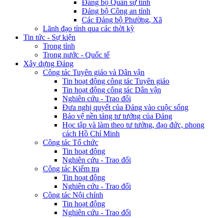
Đảng bộ Quân sự tỉnh
Đảng bộ Công an tỉnh
Các Đảng bộ Phường, Xã
Lãnh đạo tỉnh qua các thời kỳ
Tin tức - Sự kiện
Trong tỉnh
Trong nước - Quốc tế
Xây dựng Đảng
Công tác Tuyên giáo và Dân vận
Tin hoạt động công tác Tuyên giáo
Tin hoạt động công tác Dân vận
Nghiên cứu - Trao đổi
Đưa nghị quyết của Đảng vào cuộc sống
Bảo vệ nền tảng tư tưởng của Đảng
Học tập và làm theo tư tưởng, đạo đức, phong
cách Hồ Chí Minh
Công tác Tổ chức
Tin hoạt động
Nghiên cứu - Trao đổi
Công tác Kiểm tra
Tin hoạt động
Nghiên cứu - Trao đổi
Công tác Nội chính
Tin hoạt động
Nghiên cứu - Trao đổi