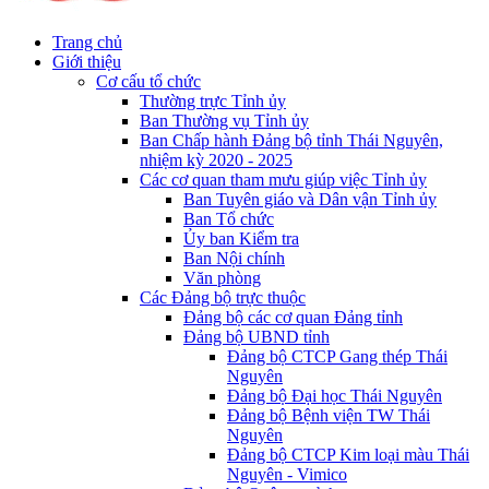
Trang chủ
Giới thiệu
Cơ cấu tổ chức
Thường trực Tỉnh ủy
Ban Thường vụ Tỉnh ủy
Ban Chấp hành Đảng bộ tỉnh Thái Nguyên,
nhiệm kỳ 2020 - 2025
Các cơ quan tham mưu giúp việc Tỉnh ủy
Ban Tuyên giáo và Dân vận Tỉnh ủy
Ban Tổ chức
Ủy ban Kiểm tra
Ban Nội chính
Văn phòng
Các Đảng bộ trực thuộc
Đảng bộ các cơ quan Đảng tỉnh
Đảng bộ UBND tỉnh
Đảng bộ CTCP Gang thép Thái
Nguyên
Đảng bộ Đại học Thái Nguyên
Đảng bộ Bệnh viện TW Thái
Nguyên
Đảng bộ CTCP Kim loại màu Thái
Nguyên - Vimico