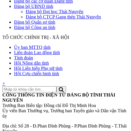
Đảng bộ các cơ quan Đảng tỉnh
Đảng bộ UBND tỉnh
Đảng bộ Đại học Thái Nguyên
Đảng bộ CTCP Gang thép Thái Nguyên
Đảng bộ Quân sự tỉnh
Đảng bộ Công an tỉnh
TỔ CHỨC CHÍNH TRỊ - XÃ HỘI
Ủy ban MTTQ tỉnh
Liên đoàn Lao động tỉnh
Tỉnh đoàn
Hội Nông dân tỉnh
Hội Liên hiệp Phụ nữ tỉnh
Hội Cựu chiến binh tỉnh
×
CỔNG THÔNG TIN ĐIỆN TỬ ĐẢNG BỘ TỈNH THÁI
NGUYÊN
Trưởng Ban Biên tập: Đồng chí Đỗ Thị Minh Hoa
Ủy viên Ban Thường vụ, Trưởng ban Tuyên giáo và Dân vận Tỉnh
ủy
Địa chỉ: Số 28 - Đ.Phan Đình Phùng - P.Phan Đình Phùng - T.Thái