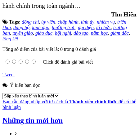
hành chính trong toàn ngành…
Thu Hiền
Tags:
đồng chí
,
ủy viên
,
chấp hành
,
tỉnh ủy
,
nhiệm vụ
,
triển
khai
,
đảng bộ
,
lãnh đạo
,
thường trực
,
đại diện
,
tổ chức
,
trưởng
ban
,
tuyên giáo
,
giáo dục
,
hội nghị
,
đào tạo
,
năm học
,
giám đốc
,
tổng kết
Tổng số điểm của bài viết là: 0 trong 0 đánh giá
Click để đánh giá bài viết
Tweet
Ý kiến bạn đọc
Bạn cần đăng nhập với tư cách là
Thành viên chính thức
để có thể
bình luận
Những tin mới hơn