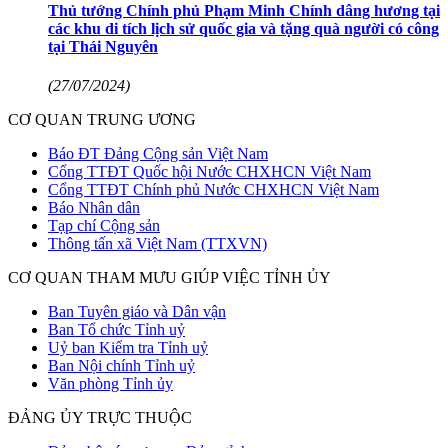
Thủ tướng Chính phủ Phạm Minh Chính dâng hương tại
các khu di tích lịch sử quốc gia và tặng quà người có công
tại Thái Nguyên
(27/07/2024)
CƠ QUAN TRUNG ƯƠNG
Báo ĐT Đảng Cộng sản Việt Nam
Cổng TTĐT Quốc hội Nước CHXHCN Việt Nam
Cổng TTĐT Chính phủ Nước CHXHCN Việt Nam
Báo Nhân dân
Tạp chí Cộng sản
Thông tấn xã Việt Nam (TTXVN)
CƠ QUAN THAM MƯU GIÚP VIỆC TỈNH ỦY
Ban Tuyên giáo và Dân vận
Ban Tổ chức Tỉnh uỷ
Uỷ ban Kiểm tra Tỉnh uỷ
Ban Nội chính Tỉnh uỷ
Văn phòng Tỉnh ủy
ĐẢNG ỦY TRỰC THUỘC