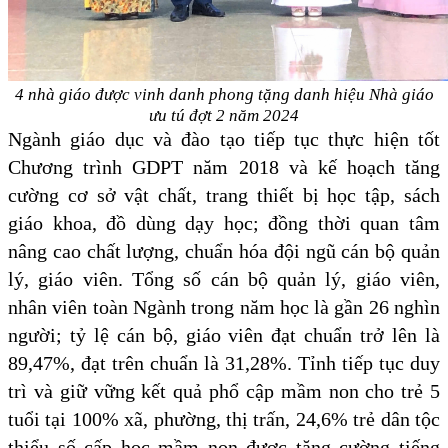
4 nhà giáo được vinh danh phong tặng danh hiệu Nhà giáo
ưu tú đợt 2 năm 2024
Ngành giáo dục và đào tạo tiếp tục thực hiện tốt
Chương trình GDPT năm 2018 và kế hoạch tăng
cường cơ sở vật chất, trang thiết bị học tập, sách
giáo khoa, đồ dùng dạy học; đồng thời quan tâm
nâng cao chất lượng, chuẩn hóa đội ngũ cán bộ quản
lý, giáo viên. Tổng số cán bộ quản lý, giáo viên,
nhân viên toàn Ngành trong năm học là gần 26 nghìn
người; tỷ lệ cán bộ, giáo viên đạt chuẩn trở lên là
89,47%, đạt trên chuẩn là 31,28%. Tỉnh tiếp tục duy
trì và giữ vững kết quả phổ cập mầm non cho trẻ 5
tuổi tại 100% xã, phường, thị trấn, 24,6% trẻ dân tộc
thiểu số cấp học mầm non được tăng cường tiếng