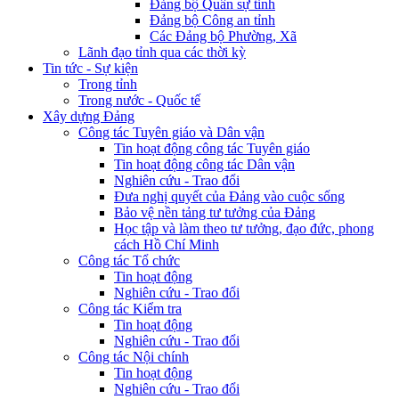
Đảng bộ Quân sự tỉnh
Đảng bộ Công an tỉnh
Các Đảng bộ Phường, Xã
Lãnh đạo tỉnh qua các thời kỳ
Tin tức - Sự kiện
Trong tỉnh
Trong nước - Quốc tế
Xây dựng Đảng
Công tác Tuyên giáo và Dân vận
Tin hoạt động công tác Tuyên giáo
Tin hoạt động công tác Dân vận
Nghiên cứu - Trao đổi
Đưa nghị quyết của Đảng vào cuộc sống
Bảo vệ nền tảng tư tưởng của Đảng
Học tập và làm theo tư tưởng, đạo đức, phong
cách Hồ Chí Minh
Công tác Tổ chức
Tin hoạt động
Nghiên cứu - Trao đổi
Công tác Kiểm tra
Tin hoạt động
Nghiên cứu - Trao đổi
Công tác Nội chính
Tin hoạt động
Nghiên cứu - Trao đổi