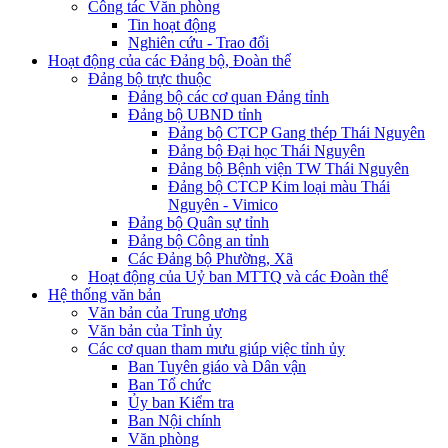
Công tác Văn phòng
Tin hoạt động
Nghiên cứu - Trao đổi
Hoạt động của các Đảng bộ, Đoàn thể
Đảng bộ trực thuộc
Đảng bộ các cơ quan Đảng tỉnh
Đảng bộ UBND tỉnh
Đảng bộ CTCP Gang thép Thái Nguyên
Đảng bộ Đại học Thái Nguyên
Đảng bộ Bệnh viện TW Thái Nguyên
Đảng bộ CTCP Kim loại màu Thái
Nguyên - Vimico
Đảng bộ Quân sự tỉnh
Đảng bộ Công an tỉnh
Các Đảng bộ Phường, Xã
Hoạt động của Uỷ ban MTTQ và các Đoàn thể
Hệ thống văn bản
Văn bản của Trung ương
Văn bản của Tỉnh ủy
Các cơ quan tham mưu giúp việc tỉnh ủy
Ban Tuyên giáo và Dân vận
Ban Tổ chức
Ủy ban Kiểm tra
Ban Nội chính
Văn phòng