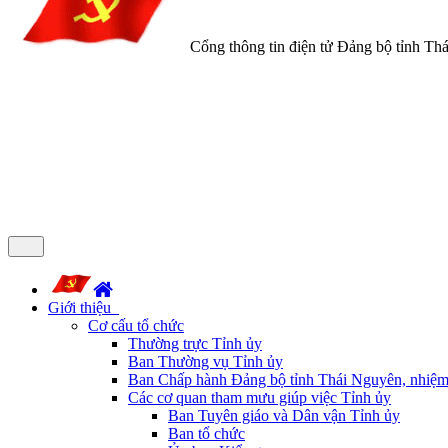
Cổng thông tin điện tử Đảng bộ tỉnh Th
Giới thiệu
Cơ cấu tổ chức
Thường trực Tỉnh ủy
Ban Thường vụ Tỉnh ủy
Ban Chấp hành Đảng bộ tỉnh Thái Nguyên, nhiệm
Các cơ quan tham mưu giúp việc Tỉnh ủy
Ban Tuyên giáo và Dân vận Tỉnh ủy
Ban tổ chức