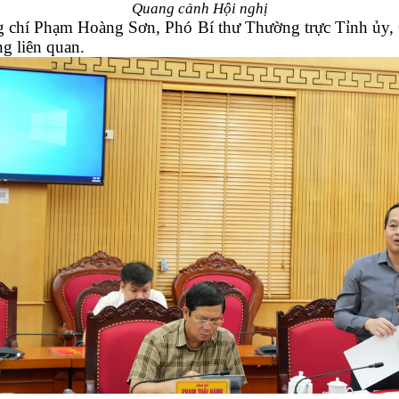
Quang cảnh Hội nghị
g chí Phạm Hoàng Sơn, Phó Bí thư Thường trực Tỉnh ủy
ng liên quan.