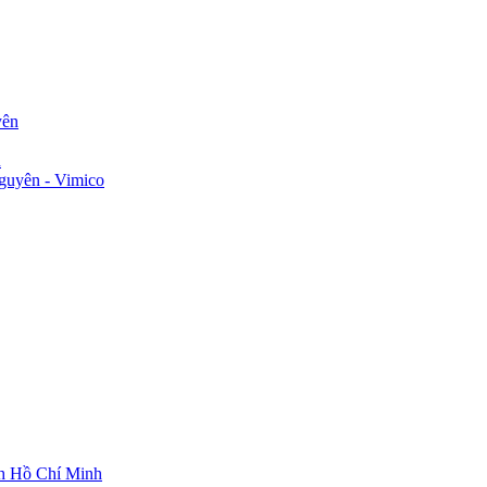
yên
n
guyên - Vimico
ch Hồ Chí Minh