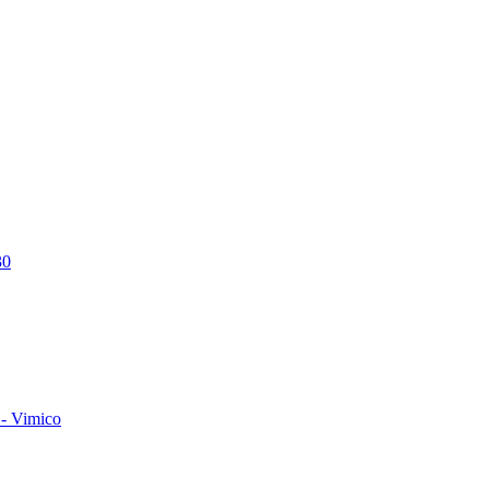
30
- Vimico