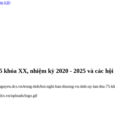
n (cũ)
 khóa XX, nhiệm kỳ 2020 - 2025 và các hội 
ainguyen.dcs.vn/trong-tinh/hoi-nghi-ban-thuong-vu-tinh-uy-lan-thu-75
.dcs.vn/uploads/logo.gif