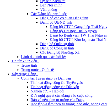
Ủy ban Kiểm tra
Ban Nội chính
Văn phòng
Các Đảng bộ trực thuộc
Đảng bộ các cơ quan Đảng tỉnh
Đảng bộ UBND tỉnh
Đảng bộ CTCP Gang thép Thái Ngu
Đảng bộ Đại học Thái Nguyên
Đảng bộ Bệnh viện TW Thái Nguyê
Đảng bộ CTCP Kim loại màu Thái N
Đảng bộ Quân sự tỉnh
Đảng bộ Công an tỉnh
Các Đảng bộ Phường, Xã
Lãnh đạo tỉnh qua các thời kỳ
Tin tức - Sự kiện
Trong tỉnh
Trong nước - Quốc tế
Xây dựng Đảng
Công tác Tuyên giáo và Dân vận
Tin hoạt động công tác Tuyên giáo
Tin hoạt động công tác Dân vận
Nghiên cứu - Trao đổi
Đưa nghị quyết của Đảng vào cuộc sống
Bảo vệ nền tảng tư tưởng của Đảng
Học tập và làm theo tư tưởng, đạo đức, phong cá