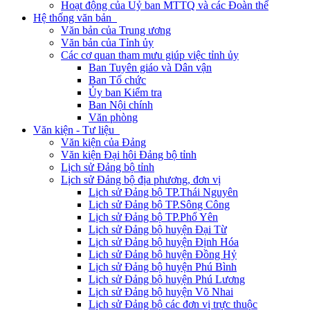
Hoạt động của Uỷ ban MTTQ và các Đoàn thể
Hệ thống văn bản
Văn bản của Trung ương
Văn bản của Tỉnh ủy
Các cơ quan tham mưu giúp việc tỉnh ủy
Ban Tuyên giáo và Dân vận
Ban Tổ chức
Ủy ban Kiểm tra
Ban Nội chính
Văn phòng
Văn kiện - Tư liệu
Văn kiện của Đảng
Văn kiện Đại hội Đảng bộ tỉnh
Lịch sử Đảng bộ tỉnh
Lịch sử Đảng bộ địa phương, đơn vị
Lịch sử Đảng bộ TP.Thái Nguyên
Lịch sử Đảng bộ TP.Sông Công
Lịch sử Đảng bộ TP.Phổ Yên
Lịch sử Đảng bộ huyện Đại Từ
Lịch sử Đảng bộ huyện Định Hóa
Lịch sử Đảng bộ huyện Đồng Hỷ
Lịch sử Đảng bộ huyện Phú Bình
Lịch sử Đảng bộ huyện Phú Lương
Lịch sử Đảng bộ huyện Võ Nhai
Lịch sử Đảng bộ các đơn vị trực thuộc