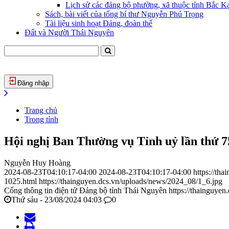
Lịch sử các đảng bộ phường, xã thuộc tỉnh Bắc Kạ
Sách, bài viết của tổng bí thư Nguyễn Phú Trọng
Tài liệu sinh hoạt Đảng, đoàn thể
Đất và Người Thái Nguyên
Đăng nhập
Trang chủ
Trong tỉnh
Hội nghị Ban Thường vụ Tỉnh uỷ lần thứ 75
Nguyễn Huy Hoàng
2024-08-23T04:10:17-04:00
2024-08-23T04:10:17-04:00
https://th
1025.html
https://thainguyen.dcs.vn/uploads/news/2024_08/1_6.jpg
Cổng thông tin điện tử Đảng bộ tỉnh Thái Nguyên
https://thainguyen
Thứ sáu - 23/08/2024 04:03
0