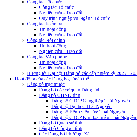
Công tác Tổ chức
Công tác Tổ chức
Nghiên cứu - Trao đổi
Quy trình nghiệp vụ Ngành Tổ chức
Công tác Kiểm tra
Tin hoạt động
Nghiên cứu - Trao đổi
Công tác Nội chính
Tin hoạt động
Nghiên cứu - Trao đổi
Công tác Văn phòng
Tin hoạt động
Nghiên cứu - Trao đổi
Hướng tới Đại hội Đảng bộ các cấp nhiệm kỳ 2025 - 20
Hoạt động của các Đảng bộ, Đoàn thể
Đảng bộ trực thuộc
Đảng bộ các cơ quan Đảng tỉnh
Đảng bộ UBND tỉnh
Đảng bộ CTCP Gang thép Thái Nguyên
Đảng bộ Đại học Thái Nguyên
Đảng bộ Bệnh viện TW Thái Nguyên
Đảng bộ CTCP Kim loại màu Thái Nguyên 
Đảng bộ Quân sự tỉnh
Đảng bộ Công an tỉnh
Các Đảng bộ Phường, Xã