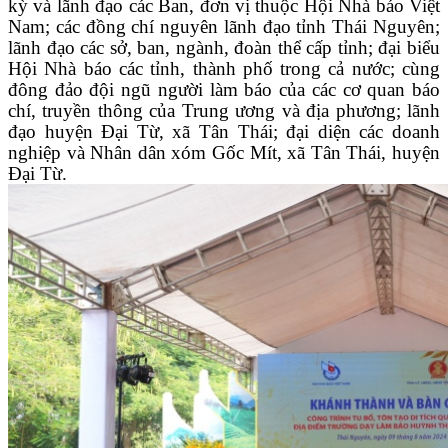
kỳ và lãnh đạo các Ban, đơn vị thuộc Hội Nhà báo Việt
Nam;
các đồng chí nguyên lãnh đạo tỉnh Thái Nguyên;
lãnh đạo các sở, ban, ngành, đoàn thể cấp tỉnh;
đại biểu
Hội Nhà báo các tỉnh, thành phố trong cả nước;
cùng
đông đảo đội ngũ người làm báo của các cơ quan báo
chí, truyền thông của Trung ương và địa phương; lãnh
đạo huyện Đại Từ, xã Tân Thái; đại diện các doanh
nghiệp và Nhân dân xóm Gốc Mít,
xã Tân Thái, huyện
Đại Từ
.