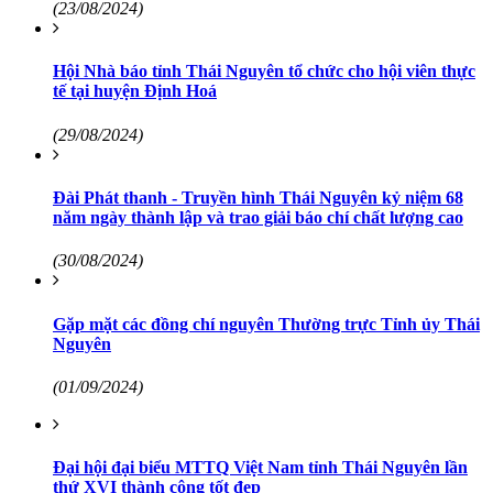
(23/08/2024)
Hội Nhà báo tỉnh Thái Nguyên tổ chức cho hội viên thực
tế tại huyện Định Hoá
(29/08/2024)
Đài Phát thanh - Truyền hình Thái Nguyên kỷ niệm 68
năm ngày thành lập và trao giải báo chí chất lượng cao
(30/08/2024)
Gặp mặt các đồng chí nguyên Thường trực Tỉnh ủy Thái
Nguyên
(01/09/2024)
Đại hội đại biểu MTTQ Việt Nam tỉnh Thái Nguyên lần
thứ XVI thành công tốt đẹp