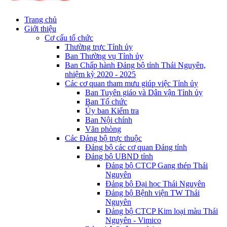
Trang chủ
Giới thiệu
Cơ cấu tổ chức
Thường trực Tỉnh ủy
Ban Thường vụ Tỉnh ủy
Ban Chấp hành Đảng bộ tỉnh Thái Nguyên,
nhiệm kỳ 2020 - 2025
Các cơ quan tham mưu giúp việc Tỉnh ủy
Ban Tuyên giáo và Dân vận Tỉnh ủy
Ban Tổ chức
Ủy ban Kiểm tra
Ban Nội chính
Văn phòng
Các Đảng bộ trực thuộc
Đảng bộ các cơ quan Đảng tỉnh
Đảng bộ UBND tỉnh
Đảng bộ CTCP Gang thép Thái
Nguyên
Đảng bộ Đại học Thái Nguyên
Đảng bộ Bệnh viện TW Thái
Nguyên
Đảng bộ CTCP Kim loại màu Thái
Nguyên - Vimico