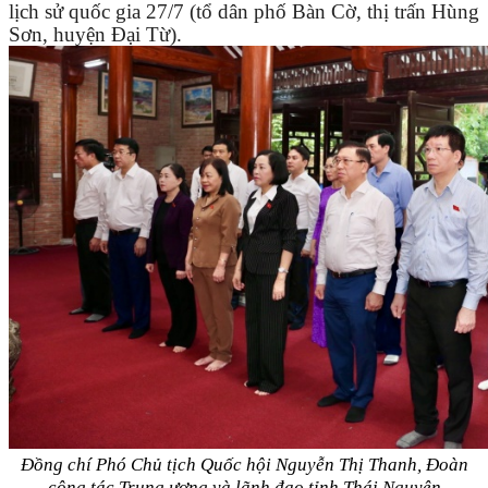
lịch sử quốc gia 27
/
7 (tổ dân phố Bàn Cờ, thị trấn Hùng
Sơn, huyện Đại Từ).
Đồng chí Phó Chủ tịch Quốc hội Nguyễn Thị Thanh, Đoàn
công tác Trung ương và lãnh đạo tỉnh Thái Nguyên