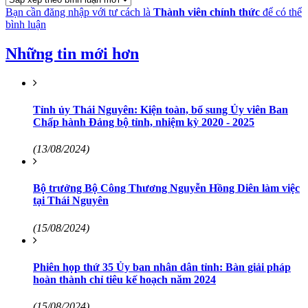
Bạn cần đăng nhập với tư cách là
Thành viên chính thức
để có thể
bình luận
Những tin mới hơn
Tỉnh ủy Thái Nguyên: Kiện toàn, bổ sung Ủy viên Ban
Chấp hành Đảng bộ tỉnh, nhiệm kỳ 2020 - 2025
(13/08/2024)
Bộ trưởng Bộ Công Thương Nguyễn Hồng Diên làm việc
tại Thái Nguyên
(15/08/2024)
Phiên họp thứ 35 Ủy ban nhân dân tỉnh: Bàn giải pháp
hoàn thành chỉ tiêu kế hoạch năm 2024
(15/08/2024)