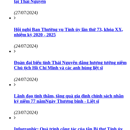
tại Thái Nguyên
(27/07/2024)
Hội nghị Ban Thường vụ Tỉnh ủy lần thứ 73, khóa XX,
nhiệm kỳ 2020 - 2025
(24/07/2024)
Đoàn đại biểu tỉnh Thái Nguyên dâng hương tưởng niệm
Chủ tịch Hồ Chí Minh và các anh hùng liệt sĩ
(24/07/2024)
Lãnh đạo tỉnh thăm, tặng quà gia đình chính sách nhân
kỷ niệm 77 nămNgày Thương binh - Liệt sĩ
(23/07/2024)
Infographic: Quá trình công tác của tân Bí thư Tỉnh ủy