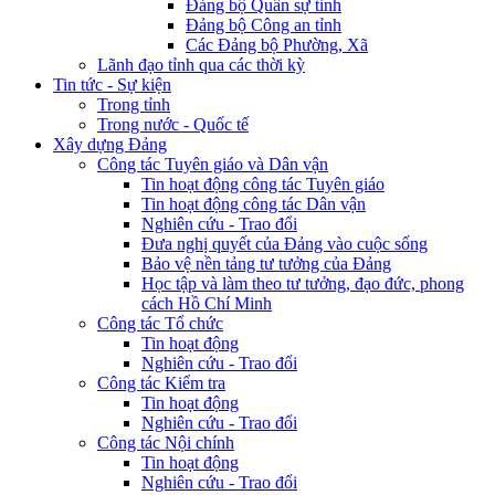
Đảng bộ Quân sự tỉnh
Đảng bộ Công an tỉnh
Các Đảng bộ Phường, Xã
Lãnh đạo tỉnh qua các thời kỳ
Tin tức - Sự kiện
Trong tỉnh
Trong nước - Quốc tế
Xây dựng Đảng
Công tác Tuyên giáo và Dân vận
Tin hoạt động công tác Tuyên giáo
Tin hoạt động công tác Dân vận
Nghiên cứu - Trao đổi
Đưa nghị quyết của Đảng vào cuộc sống
Bảo vệ nền tảng tư tưởng của Đảng
Học tập và làm theo tư tưởng, đạo đức, phong
cách Hồ Chí Minh
Công tác Tổ chức
Tin hoạt động
Nghiên cứu - Trao đổi
Công tác Kiểm tra
Tin hoạt động
Nghiên cứu - Trao đổi
Công tác Nội chính
Tin hoạt động
Nghiên cứu - Trao đổi