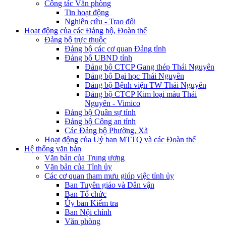
Công tác Văn phòng
Tin hoạt động
Nghiên cứu - Trao đổi
Hoạt động của các Đảng bộ, Đoàn thể
Đảng bộ trực thuộc
Đảng bộ các cơ quan Đảng tỉnh
Đảng bộ UBND tỉnh
Đảng bộ CTCP Gang thép Thái Nguyên
Đảng bộ Đại học Thái Nguyên
Đảng bộ Bệnh viện TW Thái Nguyên
Đảng bộ CTCP Kim loại màu Thái
Nguyên - Vimico
Đảng bộ Quân sự tỉnh
Đảng bộ Công an tỉnh
Các Đảng bộ Phường, Xã
Hoạt động của Uỷ ban MTTQ và các Đoàn thể
Hệ thống văn bản
Văn bản của Trung ương
Văn bản của Tỉnh ủy
Các cơ quan tham mưu giúp việc tỉnh ủy
Ban Tuyên giáo và Dân vận
Ban Tổ chức
Ủy ban Kiểm tra
Ban Nội chính
Văn phòng