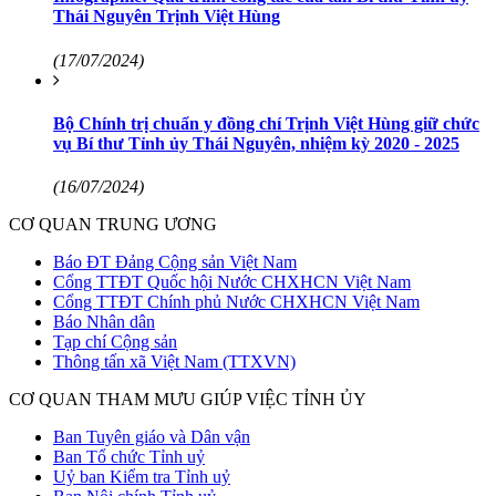
Thái Nguyên Trịnh Việt Hùng
(17/07/2024)
Bộ Chính trị chuẩn y đồng chí Trịnh Việt Hùng giữ chức
vụ Bí thư Tỉnh ủy Thái Nguyên, nhiệm kỳ 2020 - 2025
(16/07/2024)
CƠ QUAN TRUNG ƯƠNG
Báo ĐT Đảng Cộng sản Việt Nam
Cổng TTĐT Quốc hội Nước CHXHCN Việt Nam
Cổng TTĐT Chính phủ Nước CHXHCN Việt Nam
Báo Nhân dân
Tạp chí Cộng sản
Thông tấn xã Việt Nam (TTXVN)
CƠ QUAN THAM MƯU GIÚP VIỆC TỈNH ỦY
Ban Tuyên giáo và Dân vận
Ban Tổ chức Tỉnh uỷ
Uỷ ban Kiểm tra Tỉnh uỷ