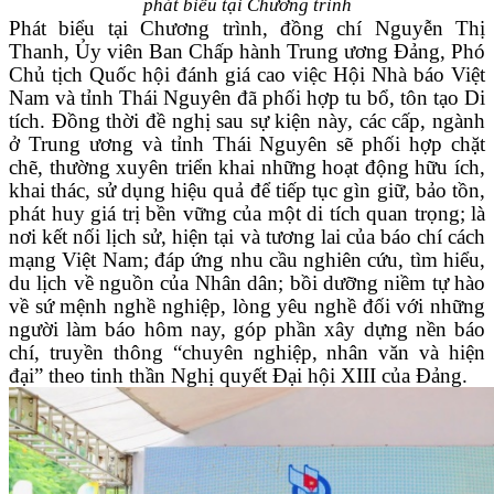
phát biểu tại Chương trình
Phát biểu tại Chương trình, đồng chí Nguyễn Thị
Thanh, Ủy viên Ban Chấp hành Trung ương Đảng, Phó
Chủ tịch Quốc hội đánh giá cao việc Hội Nhà báo Việt
Nam và tỉnh Thái Nguyên đã phối hợp tu bổ, tôn tạo Di
tích. Đồng thời đề nghị sau sự kiện này, các cấp, ngành
ở Trung ương và tỉnh Thái Nguyên sẽ phối hợp chặt
chẽ, thường xuyên triển khai những hoạt động hữu ích,
khai thác, sử dụng hiệu quả để tiếp tục gìn giữ, bảo tồn,
phát huy giá trị bền vững của một di tích quan trọng; là
nơi kết nối lịch sử, hiện tại và tương lai của báo chí cách
mạng Việt Nam; đáp ứng nhu cầu nghiên cứu, tìm hiểu,
du lịch
về nguồn của Nhân dân;
bồi dưỡng niềm tự hào
về sứ mệnh nghề nghiệp, lòng yêu nghề đối với những
người làm báo hôm nay, góp phần xây dựng nền báo
chí, truyền thông “chuyên nghiệp, nhân văn và hiện
đại” theo tinh thần Nghị quyết Đại hội XIII của Đảng.