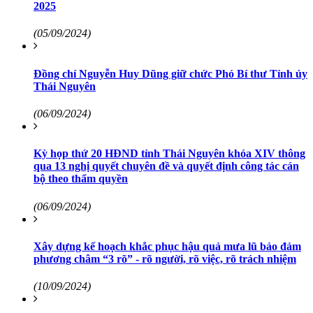
2025
(05/09/2024)
Đồng chí Nguyễn Huy Dũng giữ chức Phó Bí thư Tỉnh ủy
Thái Nguyên
(06/09/2024)
Kỳ họp thứ 20 HĐND tỉnh Thái Nguyên khóa XIV thông
qua 13 nghị quyết chuyên đề và quyết định công tác cán
bộ theo thẩm quyền
(06/09/2024)
Xây dựng kế hoạch khắc phục hậu quả mưa lũ bảo đảm
phương châm “3 rõ” - rõ người, rõ việc, rõ trách nhiệm
(10/09/2024)