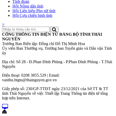
Tỉnh đoàn
Hội Nông dân tỉnh
Hội Liên hiệp Phụ nữ tỉnh
Hội Cựu chiến binh tỉnh
×
CỔNG THÔNG TIN ĐIỆN TỬ ĐẢNG BỘ TỈNH THÁI
NGUYÊN
Trưởng Ban Biên tập: Đồng chí Đỗ Thị Minh Hoa
Ủy viên Ban Thường vụ, Trưởng ban Tuyên giáo và Dân vận Tỉnh
ủy
Địa chỉ: Số 28 - Đ.Phan Đình Phùng - P.Phan Đình Phùng - T.Thái
Nguyên
Điện thoại: 0208 3855.529 | Email:
vanthu.btgtu@thainguyen.gov.vn
Giấy phép số: 230/GP-TTĐT ngày 23/12/2021 của Sở TT & TT
tỉnh Thái Nguyên về việc Thiết lập Trang Thông tin điện tử tổng
hợp trên Internet.