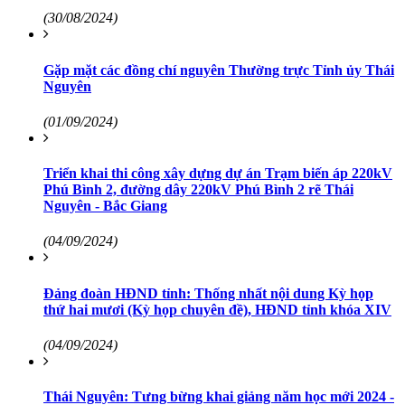
(30/08/2024)
Gặp mặt các đồng chí nguyên Thường trực Tỉnh ủy Thái
Nguyên
(01/09/2024)
Triển khai thi công xây dựng dự án Trạm biến áp 220kV
Phú Bình 2, đường dây 220kV Phú Bình 2 rẽ Thái
Nguyên - Bắc Giang
(04/09/2024)
Đảng đoàn HĐND tỉnh: Thống nhất nội dung Kỳ họp
thứ hai mươi (Kỳ họp chuyên đề), HĐND tỉnh khóa XIV
(04/09/2024)
Thái Nguyên: Tưng bừng khai giảng năm học mới 2024 -