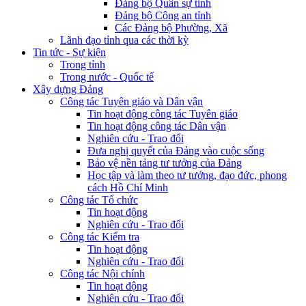
Đảng bộ Quân sự tỉnh
Đảng bộ Công an tỉnh
Các Đảng bộ Phường, Xã
Lãnh đạo tỉnh qua các thời kỳ
Tin tức - Sự kiện
Trong tỉnh
Trong nước - Quốc tế
Xây dựng Đảng
Công tác Tuyên giáo và Dân vận
Tin hoạt động công tác Tuyên giáo
Tin hoạt động công tác Dân vận
Nghiên cứu - Trao đổi
Đưa nghị quyết của Đảng vào cuộc sống
Bảo vệ nền tảng tư tưởng của Đảng
Học tập và làm theo tư tưởng, đạo đức, phong
cách Hồ Chí Minh
Công tác Tổ chức
Tin hoạt động
Nghiên cứu - Trao đổi
Công tác Kiểm tra
Tin hoạt động
Nghiên cứu - Trao đổi
Công tác Nội chính
Tin hoạt động
Nghiên cứu - Trao đổi