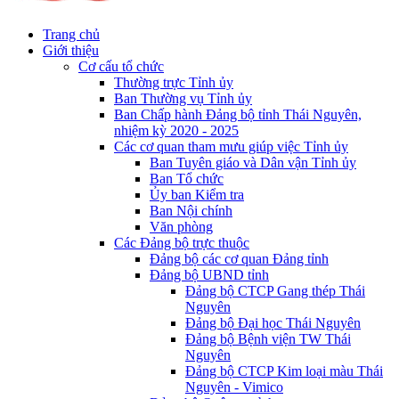
Trang chủ
Giới thiệu
Cơ cấu tổ chức
Thường trực Tỉnh ủy
Ban Thường vụ Tỉnh ủy
Ban Chấp hành Đảng bộ tỉnh Thái Nguyên,
nhiệm kỳ 2020 - 2025
Các cơ quan tham mưu giúp việc Tỉnh ủy
Ban Tuyên giáo và Dân vận Tỉnh ủy
Ban Tổ chức
Ủy ban Kiểm tra
Ban Nội chính
Văn phòng
Các Đảng bộ trực thuộc
Đảng bộ các cơ quan Đảng tỉnh
Đảng bộ UBND tỉnh
Đảng bộ CTCP Gang thép Thái
Nguyên
Đảng bộ Đại học Thái Nguyên
Đảng bộ Bệnh viện TW Thái
Nguyên
Đảng bộ CTCP Kim loại màu Thái
Nguyên - Vimico