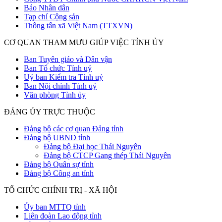
Báo Nhân dân
Tạp chí Cộng sản
Thông tấn xã Việt Nam (TTXVN)
CƠ QUAN THAM MƯU GIÚP VIỆC TỈNH ỦY
Ban Tuyên giáo và Dân vận
Ban Tổ chức Tỉnh uỷ
Uỷ ban Kiểm tra Tỉnh uỷ
Ban Nội chính Tỉnh uỷ
Văn phòng Tỉnh ủy
ĐẢNG ỦY TRỰC THUỘC
Đảng bộ các cơ quan Đảng tỉnh
Đảng bộ UBND tỉnh
Đảng bộ Đại học Thái Nguyên
Đảng bộ CTCP Gang thép Thái Nguyên
Đảng bộ Quân sự tỉnh
Đảng bộ Công an tỉnh
TỔ CHỨC CHÍNH TRỊ - XÃ HỘI
Ủy ban MTTQ tỉnh
Liên đoàn Lao động tỉnh