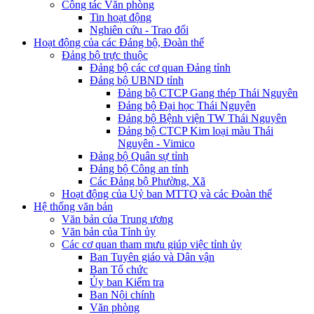
Công tác Văn phòng
Tin hoạt động
Nghiên cứu - Trao đổi
Hoạt động của các Đảng bộ, Đoàn thể
Đảng bộ trực thuộc
Đảng bộ các cơ quan Đảng tỉnh
Đảng bộ UBND tỉnh
Đảng bộ CTCP Gang thép Thái Nguyên
Đảng bộ Đại học Thái Nguyên
Đảng bộ Bệnh viện TW Thái Nguyên
Đảng bộ CTCP Kim loại màu Thái
Nguyên - Vimico
Đảng bộ Quân sự tỉnh
Đảng bộ Công an tỉnh
Các Đảng bộ Phường, Xã
Hoạt động của Uỷ ban MTTQ và các Đoàn thể
Hệ thống văn bản
Văn bản của Trung ương
Văn bản của Tỉnh ủy
Các cơ quan tham mưu giúp việc tỉnh ủy
Ban Tuyên giáo và Dân vận
Ban Tổ chức
Ủy ban Kiểm tra
Ban Nội chính
Văn phòng