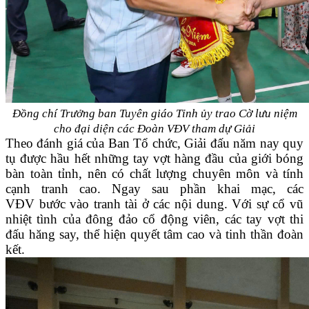
Đồng chí Trưởng ban Tuyên giáo Tỉnh ủy trao Cờ lưu niệm
cho đại diện
các Đoàn VĐV tham dự Giải
Theo đánh giá của Ban Tổ chức, Giải đấu năm nay quy
tụ được hầu hết những tay vợt hàng đầu của giới bóng
bàn toàn tỉnh, nên có chất lượng chuyên môn và tính
cạnh tranh cao. Ngay sau phần khai mạc, các
VĐV bước vào tranh tài ở các nội dung. Với sự cổ vũ
nhiệt tình của đông đảo cổ động viên, các tay vợt thi
đấu hăng say, thể hiện quyết tâm cao và tinh thần đoàn
kết.