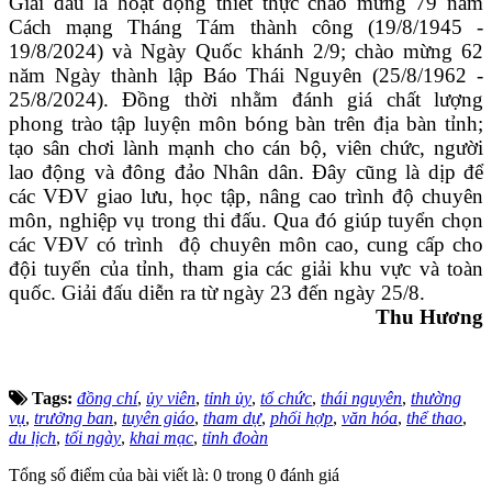
Giải đấu là hoạt động thiết thực chào mừng 79 năm
Cách mạng Tháng Tám thành công (19/8/1945 -
19/8/2024) và Ngày Quốc khánh 2/9; chào mừng 62
năm Ngày thành lập Báo Thái Nguyên (25/8/1962 -
25/8/2024). Đồng thời nhằm đánh giá chất lượng
phong trào tập luyện môn bóng bàn trên địa bàn tỉnh;
tạo sân chơi lành mạnh cho cán bộ, viên chức, người
lao động và đông đảo Nhân dân. Đây cũng là dịp để
các VĐV giao lưu, học tập, nâng cao trình độ chuyên
môn, nghiệp vụ trong thi đấu. Qua đó giúp tuyển chọn
các VĐV có trình độ chuyên môn cao, cung cấp cho
đội tuyển của tỉnh, tham gia các giải khu vực và toàn
quốc. Giải đấu diễn ra từ ngày 23 đến ngày 25/8.
Thu Hương
Tags:
đồng chí
,
ủy viên
,
tỉnh ủy
,
tổ chức
,
thái nguyên
,
thường
vụ
,
trưởng ban
,
tuyên giáo
,
tham dự
,
phối hợp
,
văn hóa
,
thể thao
,
du lịch
,
tối ngày
,
khai mạc
,
tỉnh đoàn
Tổng số điểm của bài viết là: 0 trong 0 đánh giá