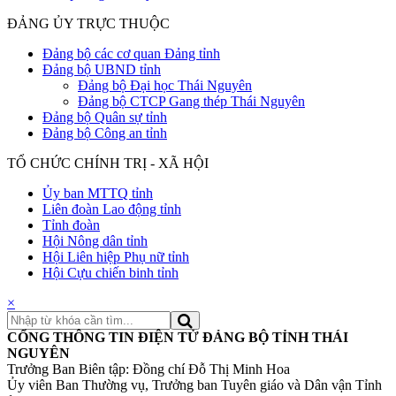
ĐẢNG ỦY TRỰC THUỘC
Đảng bộ các cơ quan Đảng tỉnh
Đảng bộ UBND tỉnh
Đảng bộ Đại học Thái Nguyên
Đảng bộ CTCP Gang thép Thái Nguyên
Đảng bộ Quân sự tỉnh
Đảng bộ Công an tỉnh
TỔ CHỨC CHÍNH TRỊ - XÃ HỘI
Ủy ban MTTQ tỉnh
Liên đoàn Lao động tỉnh
Tỉnh đoàn
Hội Nông dân tỉnh
Hội Liên hiệp Phụ nữ tỉnh
Hội Cựu chiến binh tỉnh
×
CỔNG THÔNG TIN ĐIỆN TỬ ĐẢNG BỘ TỈNH THÁI
NGUYÊN
Trưởng Ban Biên tập: Đồng chí Đỗ Thị Minh Hoa
Ủy viên Ban Thường vụ, Trưởng ban Tuyên giáo và Dân vận Tỉnh