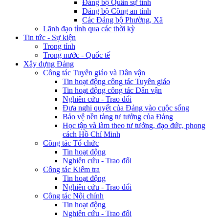
Đảng bộ Quân sự tỉnh
Đảng bộ Công an tỉnh
Các Đảng bộ Phường, Xã
Lãnh đạo tỉnh qua các thời kỳ
Tin tức - Sự kiện
Trong tỉnh
Trong nước - Quốc tế
Xây dựng Đảng
Công tác Tuyên giáo và Dân vận
Tin hoạt động công tác Tuyên giáo
Tin hoạt động công tác Dân vận
Nghiên cứu - Trao đổi
Đưa nghị quyết của Đảng vào cuộc sống
Bảo vệ nền tảng tư tưởng của Đảng
Học tập và làm theo tư tưởng, đạo đức, phong
cách Hồ Chí Minh
Công tác Tổ chức
Tin hoạt động
Nghiên cứu - Trao đổi
Công tác Kiểm tra
Tin hoạt động
Nghiên cứu - Trao đổi
Công tác Nội chính
Tin hoạt động
Nghiên cứu - Trao đổi