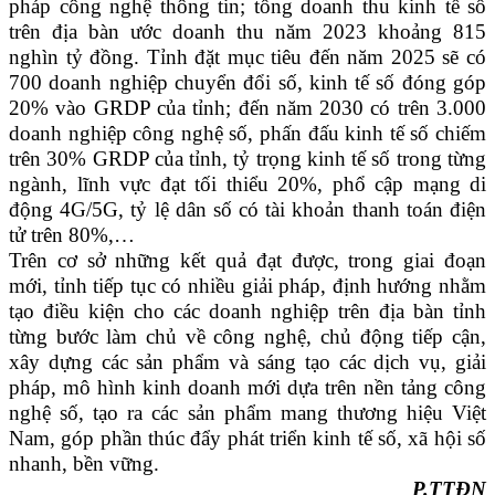
pháp công nghệ thông tin; tổng doanh thu kinh tế số
trên địa bàn ước doanh thu năm 2023 khoảng 815
nghìn tỷ đồng. Tỉnh đặt mục tiêu đến năm 2025 sẽ có
700 doanh nghiệp chuyển đổi số, kinh tế số đóng góp
20% vào GRDP của tỉnh; đến năm 2030 có trên 3.000
doanh nghiệp công nghệ số, phấn đấu kinh tế số chiếm
trên 30% GRDP của tỉnh, tỷ trọng kinh tế số trong từng
ngành, lĩnh vực đạt tối thiểu 20%, phổ cập mạng di
động 4G/5G, tỷ lệ dân số có tài khoản thanh toán điện
tử trên 80%,…
Trên cơ sở những kết quả đạt được, trong giai đoạn
mới, tỉnh tiếp tục có nhiều giải pháp, định hướng nhằm
tạo điều kiện cho các doanh nghiệp trên địa bàn tỉnh
từng bước làm chủ về công nghệ, chủ động tiếp cận,
xây dựng các sản phẩm và sáng tạo các dịch vụ, giải
pháp, mô hình kinh doanh mới dựa trên nền tảng công
nghệ số, tạo ra các sản phẩm mang thương hiệu Việt
Nam, góp phần thúc đẩy phát triển kinh tế số, xã hội số
nhanh, bền vững.
P.TTĐN