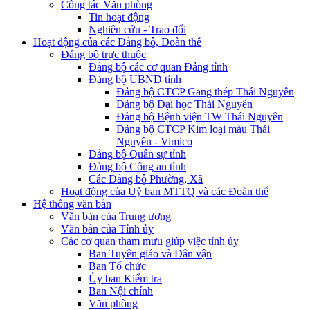
Công tác Văn phòng
Tin hoạt động
Nghiên cứu - Trao đổi
Hoạt động của các Đảng bộ, Đoàn thể
Đảng bộ trực thuộc
Đảng bộ các cơ quan Đảng tỉnh
Đảng bộ UBND tỉnh
Đảng bộ CTCP Gang thép Thái Nguyên
Đảng bộ Đại học Thái Nguyên
Đảng bộ Bệnh viện TW Thái Nguyên
Đảng bộ CTCP Kim loại màu Thái
Nguyên - Vimico
Đảng bộ Quân sự tỉnh
Đảng bộ Công an tỉnh
Các Đảng bộ Phường, Xã
Hoạt động của Uỷ ban MTTQ và các Đoàn thể
Hệ thống văn bản
Văn bản của Trung ương
Văn bản của Tỉnh ủy
Các cơ quan tham mưu giúp việc tỉnh ủy
Ban Tuyên giáo và Dân vận
Ban Tổ chức
Ủy ban Kiểm tra
Ban Nội chính
Văn phòng