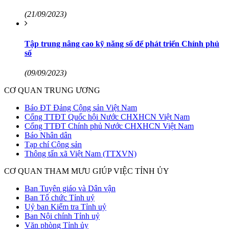
(21/09/2023)
Tập trung nâng cao kỹ năng số để phát triển Chính phủ
số
(09/09/2023)
CƠ QUAN TRUNG ƯƠNG
Báo ĐT Đảng Cộng sản Việt Nam
Cổng TTĐT Quốc hội Nước CHXHCN Việt Nam
Cổng TTĐT Chính phủ Nước CHXHCN Việt Nam
Báo Nhân dân
Tạp chí Cộng sản
Thông tấn xã Việt Nam (TTXVN)
CƠ QUAN THAM MƯU GIÚP VIỆC TỈNH ỦY
Ban Tuyên giáo và Dân vận
Ban Tổ chức Tỉnh uỷ
Uỷ ban Kiểm tra Tỉnh uỷ
Ban Nội chính Tỉnh uỷ
Văn phòng Tỉnh ủy