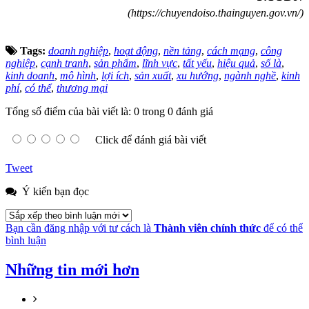
(https://chuyendoiso.thainguyen.gov.vn/)
Tags:
doanh nghiệp
,
hoạt động
,
nền tảng
,
cách mạng
,
công
nghiệp
,
cạnh tranh
,
sản phẩm
,
lĩnh vực
,
tất yếu
,
hiệu quả
,
số là
,
kinh doanh
,
mô hình
,
lợi ích
,
sản xuất
,
xu hướng
,
ngành nghề
,
kinh
phí
,
có thể
,
thương mại
Tổng số điểm của bài viết là: 0 trong 0 đánh giá
Click để đánh giá bài viết
Tweet
Ý kiến bạn đọc
Bạn cần đăng nhập với tư cách là
Thành viên chính thức
để có thể
bình luận
Những tin mới hơn