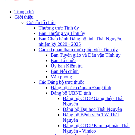
Trang chủ
Giới thiệu
Cơ cấu tổ chức
Thường trực Tỉnh ủy
Ban Thường vụ Tỉnh ủy
Ban Chấp hành Đảng bộ tỉnh Thái Nguyên,
nhiệm kỳ 2020 - 2025
Các cơ quan tham mưu giúp việc Tỉnh ủy
Ban Tuyên giáo và Dân vận Tỉnh ủy
Ban Tổ chức
Ủy ban Kiểm tra
Ban Nội chính
Văn phòng
Các Đảng bộ trực thuộc
Đảng bộ các cơ quan Đảng tỉnh
Đảng bộ UBND tỉnh
Đảng bộ CTCP Gang thép Thái
Nguyên
Đảng bộ Đại học Thái Nguyên
Đảng bộ Bệnh viện TW Thái
Nguyên
Đảng bộ CTCP Kim loại màu Thái
Nguyên - Vimico