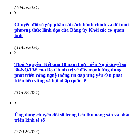
(10/05/2024)
Chuyển đổi số góp phần cải cách hành chính và đổi mới
phương thức lãnh đạo của Đảng ủy Khối các cơ quan
tỉnh
(31/05/2024)
Thái Nguyên: Kết quả 10 năm thực hiện Nghị quyết số
36-NQ/TW của Bộ Chính trị về đẩy mạnh ứng dụng,
phát triển công nghệ thông tin đáp ứng yêu cầu phát
triển bền vững và hội nhập quốc tế
(31/05/2024)
Ứng dụng chuyển đổi số trong tiêu thụ nông sản và phát
triển kinh tế số
(27/12/2023)