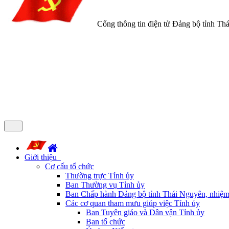
Cổng thông tin điện tử Đảng bộ tỉnh Th
Giới thiệu
Cơ cấu tổ chức
Thường trực Tỉnh ủy
Ban Thường vụ Tỉnh ủy
Ban Chấp hành Đảng bộ tỉnh Thái Nguyên, nhiệm
Các cơ quan tham mưu giúp việc Tỉnh ủy
Ban Tuyên giáo và Dân vận Tỉnh ủy
Ban tổ chức