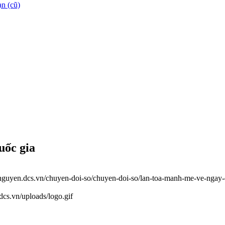
n (cũ)
uốc gia
ainguyen.dcs.vn/chuyen-doi-so/chuyen-doi-so/lan-toa-manh-me-ve-ngay
.dcs.vn/uploads/logo.gif