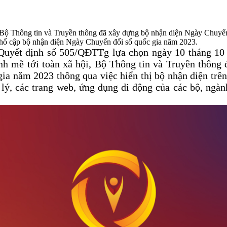
 Bộ Thông tin và Truyền thông đã xây dựng bộ nhận diện Ngày Chuy
phổ cập bộ nhận diện Ngày Chuyển đổi số quốc gia năm 2023.
Quyết định số 505/QĐTTg lựa chọn ngày 10 tháng 10
h mẽ tới toàn xã hội, Bộ Thông tin và Truyền thông đ
a năm 2023 thông qua việc hiển thị bộ nhận diện trên
lý, các trang web, ứng dụng di động của các bộ, ngành