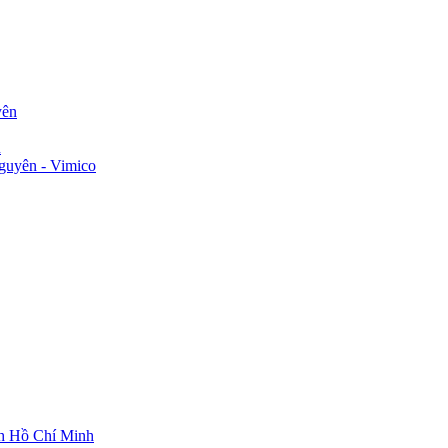
yên
n
guyên - Vimico
ch Hồ Chí Minh