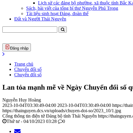
Lịch sử các đảng bộ phường, xã thuộc tỉnh Bắc Kạ
Sách, bài viết của tổng bí thư Nguyễn Phú Trọng
Tài liệu sinh hoạt Đảng, đoàn thể
Đất và Người Thái Nguyên
Đăng nhập
Trang chủ
Chuyển đổi số
Chuyển đổi số
Lan tỏa mạnh mẽ về Ngày Chuyển đổi số q
Nguyễn Huy Hoàng
2023-10-04T03:30:49-04:00
2023-10-04T03:30:49-04:00
https://th
https://thainguyen.dcs.vn/uploads/chuyen-doi-so/2023_10/1.jpg
Cổng thông tin điện tử Đảng bộ tỉnh Thái Nguyên
https://thainguyen
Thứ tư - 04/10/2023 03:28
0