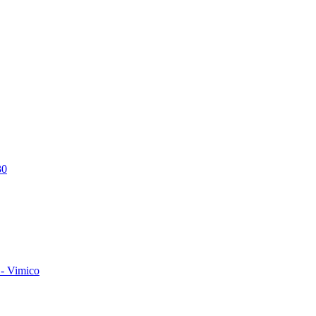
30
- Vimico