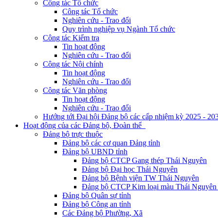
Công tác Tổ chức
Công tác Tổ chức
Nghiên cứu - Trao đổi
Quy trình nghiệp vụ Ngành Tổ chức
Công tác Kiểm tra
Tin hoạt động
Nghiên cứu - Trao đổi
Công tác Nội chính
Tin hoạt động
Nghiên cứu - Trao đổi
Công tác Văn phòng
Tin hoạt động
Nghiên cứu - Trao đổi
Hướng tới Đại hội Đảng bộ các cấp nhiệm kỳ 2025 - 20
Hoạt động của các Đảng bộ, Đoàn thể
Đảng bộ trực thuộc
Đảng bộ các cơ quan Đảng tỉnh
Đảng bộ UBND tỉnh
Đảng bộ CTCP Gang thép Thái Nguyên
Đảng bộ Đại học Thái Nguyên
Đảng bộ Bệnh viện TW Thái Nguyên
Đảng bộ CTCP Kim loại màu Thái Nguyên 
Đảng bộ Quân sự tỉnh
Đảng bộ Công an tỉnh
Các Đảng bộ Phường, Xã