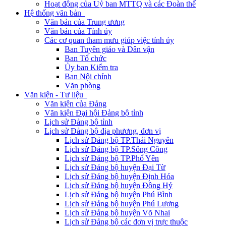
Hoạt động của Uỷ ban MTTQ và các Đoàn thể
Hệ thống văn bản
Văn bản của Trung ương
Văn bản của Tỉnh ủy
Các cơ quan tham mưu giúp việc tỉnh ủy
Ban Tuyên giáo và Dân vận
Ban Tổ chức
Ủy ban Kiểm tra
Ban Nội chính
Văn phòng
Văn kiện - Tư liệu
Văn kiện của Đảng
Văn kiện Đại hội Đảng bộ tỉnh
Lịch sử Đảng bộ tỉnh
Lịch sử Đảng bộ địa phương, đơn vị
Lịch sử Đảng bộ TP.Thái Nguyên
Lịch sử Đảng bộ TP.Sông Công
Lịch sử Đảng bộ TP.Phổ Yên
Lịch sử Đảng bộ huyện Đại Từ
Lịch sử Đảng bộ huyện Định Hóa
Lịch sử Đảng bộ huyện Đồng Hỷ
Lịch sử Đảng bộ huyện Phú Bình
Lịch sử Đảng bộ huyện Phú Lương
Lịch sử Đảng bộ huyện Võ Nhai
Lịch sử Đảng bộ các đơn vị trực thuộc