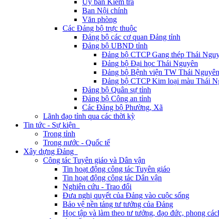
Ủy ban Kiểm tra
Ban Nội chính
Văn phòng
Các Đảng bộ trực thuộc
Đảng bộ các cơ quan Đảng tỉnh
Đảng bộ UBND tỉnh
Đảng bộ CTCP Gang thép Thái Ngu
Đảng bộ Đại học Thái Nguyên
Đảng bộ Bệnh viện TW Thái Nguyê
Đảng bộ CTCP Kim loại màu Thái N
Đảng bộ Quân sự tỉnh
Đảng bộ Công an tỉnh
Các Đảng bộ Phường, Xã
Lãnh đạo tỉnh qua các thời kỳ
Tin tức - Sự kiện
Trong tỉnh
Trong nước - Quốc tế
Xây dựng Đảng
Công tác Tuyên giáo và Dân vận
Tin hoạt động công tác Tuyên giáo
Tin hoạt động công tác Dân vận
Nghiên cứu - Trao đổi
Đưa nghị quyết của Đảng vào cuộc sống
Bảo vệ nền tảng tư tưởng của Đảng
Học tập và làm theo tư tưởng, đạo đức, phong cá