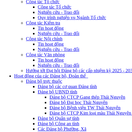
Công tác Tổ chức
Công tác Tổ chức
Nghiên cứu - Trao đổi
Quy trình nghiệp vụ Ngành Tổ chức
Công tác Kiểm tra
Tin hoạt động
Nghiên cứu - Trao đổi
Công tác Nội chính
Tin hoạt động
Nghiên cứu - Trao đổi
Công tác Văn phòng
Tin hoạt động
Nghiên cứu - Trao đổi
Hướng tới Đại hội Đảng bộ các cấp nhiệm kỳ 2025 - 20
Hoạt động của các Đảng bộ, Đoàn thể
Đảng bộ trực thuộc
Đảng bộ các cơ quan Đảng tỉnh
Đảng bộ UBND tỉnh
Đảng bộ CTCP Gang thép Thái Nguyên
Đảng bộ Đại học Thái Nguyên
Đảng bộ Bệnh viện TW Thái Nguyên
Đảng bộ CTCP Kim loại màu Thái Nguyên 
Đảng bộ Quân sự tỉnh
Đảng bộ Công an tỉnh
Các Đảng bộ Phường, Xã