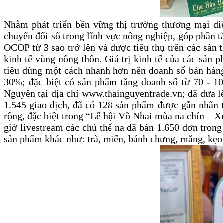
Nhằm phát triển bền vững thị trường thương mại điệ
chuyển đổi số trong lĩnh vực nông nghiệp, góp phần 
OCOP từ 3 sao trở lên và được tiêu thụ trên các sàn 
kinh tế vùng nông thôn. Giá trị kinh tế của các sản
tiêu dùng một cách nhanh hơn nên doanh số bán hàng
30%; đặc biệt có sản phẩm tăng doanh số từ 70 - 1
Nguyên tại địa chỉ www.thainguyentrade.vn; đã đưa lê
1.545 giao dịch, đã có 128 sản phẩm được gắn nhãn 
rộng, đặc biệt trong “Lễ hội Võ Nhai mùa na chín – X
giờ livestream các chủ thể na đã bán 1.650 đơn trong
sản phẩm khác như: trà, miến, bánh chưng, măng, kẹo 