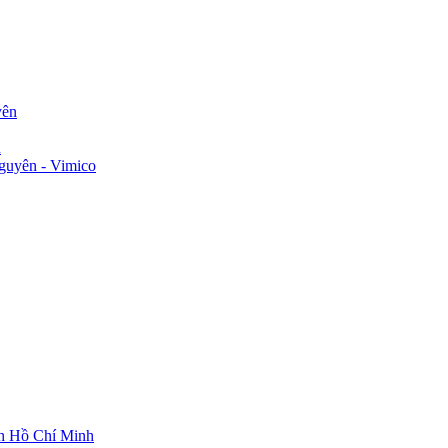
yên
n
guyên - Vimico
ch Hồ Chí Minh