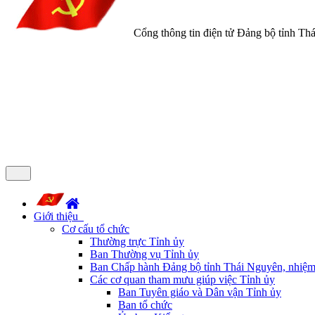
Cổng thông tin điện tử Đảng bộ tỉnh Th
Giới thiệu
Cơ cấu tổ chức
Thường trực Tỉnh ủy
Ban Thường vụ Tỉnh ủy
Ban Chấp hành Đảng bộ tỉnh Thái Nguyên, nhiệm
Các cơ quan tham mưu giúp việc Tỉnh ủy
Ban Tuyên giáo và Dân vận Tỉnh ủy
Ban tổ chức