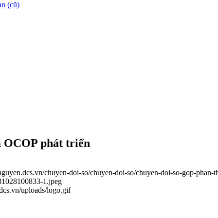
n (cũ)
m OCOP phát triển
ainguyen.dcs.vn/chuyen-doi-so/chuyen-doi-so/chuyen-doi-so-gop-phan-
231028100833-1.jpeg
.dcs.vn/uploads/logo.gif