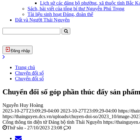
Lịch sử các đảng bộ phường, xã thuộc tỉnh Bắc Kạ
Sách, bài viết của tổng bí thư Nguyễn Phú Trọng
Tài liệu sinh hoạt Đảng, đoàn thể
Đất và Người Thái Nguyên
Đăng nhập
Trang chủ
Chuyển đổi số
Chuyển đổi số
Chuyển đổi số góp phần thúc đẩy sản phẩ
Nguyễn Huy Hoàng
2023-10-27T23:09:29-04:00
2023-10-27T23:09:29-04:00
https://th
https://thainguyen.dcs.vn/uploads/chuyen-doi-so/2023_10/image-20
Cổng thông tin điện tử Đảng bộ tỉnh Thái Nguyên
https://thainguyen
Thứ sáu - 27/10/2023 23:08
0