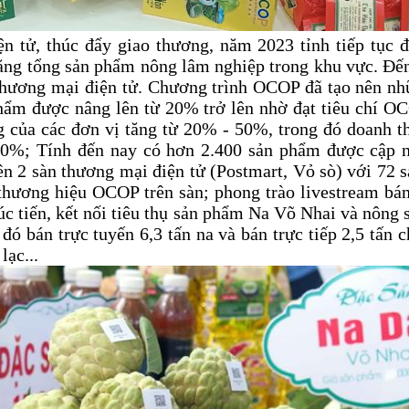
n tử, thúc đẩy giao thương, năm 2023 tỉnh tiếp tục
tăng tổng sản phẩm nông lâm nghiệp trong khu vực. Đế
thương mại điện tử. Chương trình OCOP đã tạo nên nhữn
 phẩm được nâng lên từ 20% trở lên nhờ đạt tiêu chí 
 của các đơn vị tăng từ 20% - 50%, trong đó doanh t
00%; Tính đến nay có hơn 2.400 sản phẩm được cập nh
n 2 sàn thương mại điện tử (Postmart, Vỏ sò) với 72 s
thương hiệu OCOP trên sàn; phong trào livestream bá
úc tiến, kết nối tiêu thụ sản phẩm Na Võ Nhai và nông
 đó bán trực tuyến 6,3 tấn na và bán trực tiếp 2,5 tấn
lạc...