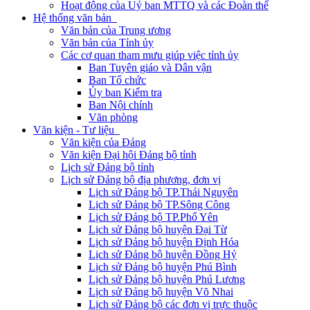
Hoạt động của Uỷ ban MTTQ và các Đoàn thể
Hệ thống văn bản
Văn bản của Trung ương
Văn bản của Tỉnh ủy
Các cơ quan tham mưu giúp việc tỉnh ủy
Ban Tuyên giáo và Dân vận
Ban Tổ chức
Ủy ban Kiểm tra
Ban Nội chính
Văn phòng
Văn kiện - Tư liệu
Văn kiện của Đảng
Văn kiện Đại hội Đảng bộ tỉnh
Lịch sử Đảng bộ tỉnh
Lịch sử Đảng bộ địa phương, đơn vị
Lịch sử Đảng bộ TP.Thái Nguyên
Lịch sử Đảng bộ TP.Sông Công
Lịch sử Đảng bộ TP.Phổ Yên
Lịch sử Đảng bộ huyện Đại Từ
Lịch sử Đảng bộ huyện Định Hóa
Lịch sử Đảng bộ huyện Đồng Hỷ
Lịch sử Đảng bộ huyện Phú Bình
Lịch sử Đảng bộ huyện Phú Lương
Lịch sử Đảng bộ huyện Võ Nhai
Lịch sử Đảng bộ các đơn vị trực thuộc