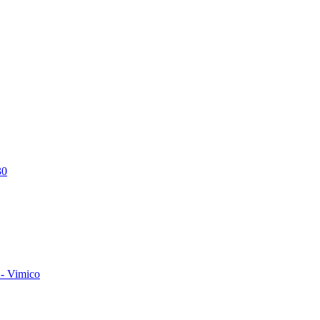
30
- Vimico