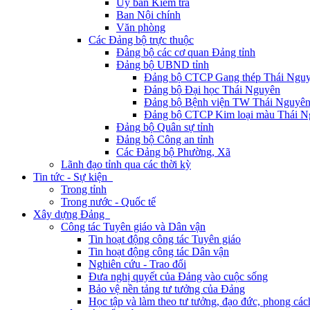
Ủy ban Kiểm tra
Ban Nội chính
Văn phòng
Các Đảng bộ trực thuộc
Đảng bộ các cơ quan Đảng tỉnh
Đảng bộ UBND tỉnh
Đảng bộ CTCP Gang thép Thái Ngu
Đảng bộ Đại học Thái Nguyên
Đảng bộ Bệnh viện TW Thái Nguyê
Đảng bộ CTCP Kim loại màu Thái N
Đảng bộ Quân sự tỉnh
Đảng bộ Công an tỉnh
Các Đảng bộ Phường, Xã
Lãnh đạo tỉnh qua các thời kỳ
Tin tức - Sự kiện
Trong tỉnh
Trong nước - Quốc tế
Xây dựng Đảng
Công tác Tuyên giáo và Dân vận
Tin hoạt động công tác Tuyên giáo
Tin hoạt động công tác Dân vận
Nghiên cứu - Trao đổi
Đưa nghị quyết của Đảng vào cuộc sống
Bảo vệ nền tảng tư tưởng của Đảng
Học tập và làm theo tư tưởng, đạo đức, phong cá