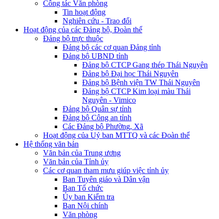
Công tác Văn phòng
Tin hoạt động
Nghiên cứu - Trao đổi
Hoạt động của các Đảng bộ, Đoàn thể
Đảng bộ trực thuộc
Đảng bộ các cơ quan Đảng tỉnh
Đảng bộ UBND tỉnh
Đảng bộ CTCP Gang thép Thái Nguyên
Đảng bộ Đại học Thái Nguyên
Đảng bộ Bệnh viện TW Thái Nguyên
Đảng bộ CTCP Kim loại màu Thái
Nguyên - Vimico
Đảng bộ Quân sự tỉnh
Đảng bộ Công an tỉnh
Các Đảng bộ Phường, Xã
Hoạt động của Uỷ ban MTTQ và các Đoàn thể
Hệ thống văn bản
Văn bản của Trung ương
Văn bản của Tỉnh ủy
Các cơ quan tham mưu giúp việc tỉnh ủy
Ban Tuyên giáo và Dân vận
Ban Tổ chức
Ủy ban Kiểm tra
Ban Nội chính
Văn phòng