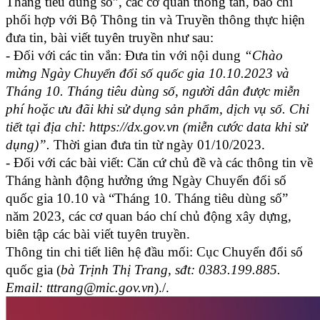
Tháng tiêu dùng số”, các cơ quan thông tấn, báo chí
phối hợp với Bộ Thông tin và Truyền thông thực hiện
đưa tin, bài viết tuyên truyền như sau:
- Đối với các tin vắn: Đưa tin với nội dung
“Chào
mừng Ngày Chuyển đổi số quốc gia 10.10.2023 và
Tháng 10. Tháng tiêu dùng số, người dân được miễn
phí hoặc ưu đãi khi sử dụng sản phẩm, dịch vụ số. Chi
tiết tại địa chỉ: https://dx.gov.vn (miễn cước data khi sử
dụng)”.
Thời gian đưa tin từ ngày 01/10/2023.
- Đối với các bài viết: Căn cứ chủ đề và các thông tin về
Tháng hành động hưởng ứng Ngày Chuyển đổi số
quốc gia 10.10 và “Tháng 10. Tháng tiêu dùng số”
năm 2023, các cơ quan báo chí chủ động xây dựng,
biên tập các bài viết tuyên truyền.
Thông tin chi tiết liên hệ đầu mối: Cục Chuyển đổi số
quốc gia (
bà Trịnh Thị Trang, sđt: 0383.199.885.
Email: tttrang@mic.gov.vn
)./.