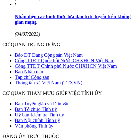
Nhận diện các hình thức lừa đảo trực tuyến trên không
gian mạng
(04/07/2023)
CƠ QUAN TRUNG ƯƠNG
Báo ĐT Đảng Cộng sản Việt Nam
Cổng TTĐT Quốc hội Nước CHXHCN Việt Nam
Cổng TTĐT Chính phủ Nước CHXHCN Việt Nam
Báo Nhân dân
Tạp chí Cộng sản
Thông tấn xã Việt Nam (TTXVN)
CƠ QUAN THAM MƯU GIÚP VIỆC TỈNH ỦY
Ban Tuyên giáo và Dân vận
Ban Tổ chức Tỉnh uỷ
Uỷ ban Kiểm tra Tỉnh uỷ
Ban Nội chính Tỉnh uỷ
Văn phòng Tỉnh ủy
ĐẢNG ỦY TRỰC THUỘC