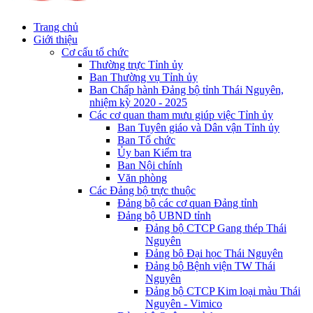
Trang chủ
Giới thiệu
Cơ cấu tổ chức
Thường trực Tỉnh ủy
Ban Thường vụ Tỉnh ủy
Ban Chấp hành Đảng bộ tỉnh Thái Nguyên,
nhiệm kỳ 2020 - 2025
Các cơ quan tham mưu giúp việc Tỉnh ủy
Ban Tuyên giáo và Dân vận Tỉnh ủy
Ban Tổ chức
Ủy ban Kiểm tra
Ban Nội chính
Văn phòng
Các Đảng bộ trực thuộc
Đảng bộ các cơ quan Đảng tỉnh
Đảng bộ UBND tỉnh
Đảng bộ CTCP Gang thép Thái
Nguyên
Đảng bộ Đại học Thái Nguyên
Đảng bộ Bệnh viện TW Thái
Nguyên
Đảng bộ CTCP Kim loại màu Thái
Nguyên - Vimico