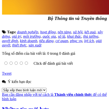
Bộ Thông tin và Truyền thông
Tags:
doanh nghiệp
,
hoạt động
,
nền tảng
,
xã hội
,
kết quả
,
xây
dựng
,
giá trị
,
môi trường
,
quốc gia
,
số là
,
khai thác
,
thủ tướng
,
quyết định
,
kinh doanh
,
tiêu dùng
,
cơ quan
,
phục vụ
,
lợi ích
,
giải
quyết
,
thiết thực
,
sản xuất
Tổng số điểm của bài viết là: 0 trong 0 đánh giá
Click để đánh giá bài viết
Tweet
Ý kiến bạn đọc
Bạn cần đăng nhập với tư cách là
Thành viên chính thức
để có thể
bình luận