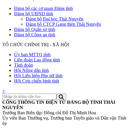
Đảng bộ các cơ quan Đảng tỉnh
Đảng bộ UBND tỉnh
Đảng bộ Đại học Thái Nguyên
Đảng bộ CTCP Gang thép Thái Nguyên
Đảng bộ Quân sự tỉnh
Đảng bộ Công an tỉnh
TỔ CHỨC CHÍNH TRỊ - XÃ HỘI
Ủy ban MTTQ tỉnh
Liên đoàn Lao động tỉnh
Tỉnh đoàn
Hội Nông dân tỉnh
Hội Liên hiệp Phụ nữ tỉnh
Hội Cựu chiến binh tỉnh
×
CỔNG THÔNG TIN ĐIỆN TỬ ĐẢNG BỘ TỈNH THÁI
NGUYÊN
Trưởng Ban Biên tập: Đồng chí Đỗ Thị Minh Hoa
Ủy viên Ban Thường vụ, Trưởng ban Tuyên giáo và Dân vận Tỉnh
ủy