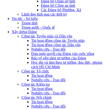
Đảng bộ Quân sự tỉnh
Đảng bộ Công an tỉnh
Các Đảng bộ Phường, Xã
Lãnh đạo tỉnh qua các thời kỳ
Tin tức - Sự kiện
Trong tỉnh
Trong nước - Quốc tế
Xây dựng Đảng
Công tác Tuyên giáo và Dân vận
Tin hoạt động công tác Tuyên giáo
Tin hoạt động công tác Dân vận
Nghiên cứu - Trao đổi
Đưa nghị quyết của Đảng vào cuộc sống
Bảo vệ nền tảng tư tưởng của Đảng
Học tập và làm theo tư tưởng, đạo đức, phong
cách Hồ Chí Minh
Công tác Tổ chức
Tin hoạt động
Nghiên cứu - Trao đổi
Công tác Kiểm tra
Tin hoạt động
Nghiên cứu - Trao đổi
Công tác Nội chính
Tin hoạt động
Nghiên cứu - Trao đổi