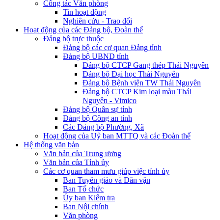
Công tác Văn phòng
Tin hoạt động
Nghiên cứu - Trao đổi
Hoạt động của các Đảng bộ, Đoàn thể
Đảng bộ trực thuộc
Đảng bộ các cơ quan Đảng tỉnh
Đảng bộ UBND tỉnh
Đảng bộ CTCP Gang thép Thái Nguyên
Đảng bộ Đại học Thái Nguyên
Đảng bộ Bệnh viện TW Thái Nguyên
Đảng bộ CTCP Kim loại màu Thái
Nguyên - Vimico
Đảng bộ Quân sự tỉnh
Đảng bộ Công an tỉnh
Các Đảng bộ Phường, Xã
Hoạt động của Uỷ ban MTTQ và các Đoàn thể
Hệ thống văn bản
Văn bản của Trung ương
Văn bản của Tỉnh ủy
Các cơ quan tham mưu giúp việc tỉnh ủy
Ban Tuyên giáo và Dân vận
Ban Tổ chức
Ủy ban Kiểm tra
Ban Nội chính
Văn phòng