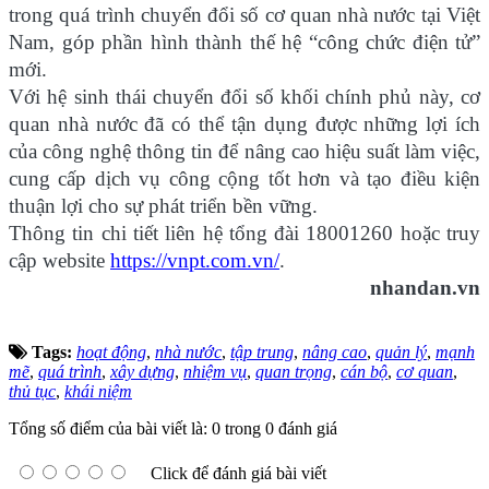
trong quá trình chuyển đổi số cơ quan nhà nước tại Việt
Nam, góp phần hình thành thế hệ “công chức điện tử”
mới.
Với hệ sinh thái chuyển đổi số khối chính phủ này, cơ
quan nhà nước đã có thể tận dụng được những lợi ích
của công nghệ thông tin để nâng cao hiệu suất làm việc,
cung cấp dịch vụ công cộng tốt hơn và tạo điều kiện
thuận lợi cho sự phát triển bền vững.
Thông tin chi tiết liên hệ tổng đài 18001260 hoặc truy
cập website
https://vnpt.com.vn/
.
nhandan.vn
Tags:
hoạt động
,
nhà nước
,
tập trung
,
nâng cao
,
quản lý
,
mạnh
mẽ
,
quá trình
,
xây dựng
,
nhiệm vụ
,
quan trọng
,
cán bộ
,
cơ quan
,
thủ tục
,
khái niệm
Tổng số điểm của bài viết là: 0 trong 0 đánh giá
Click để đánh giá bài viết