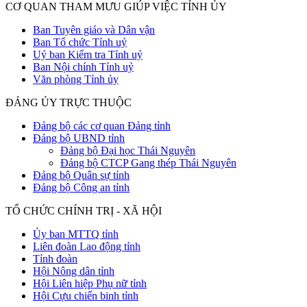
CƠ QUAN THAM MƯU GIÚP VIỆC TỈNH ỦY
Ban Tuyên giáo và Dân vận
Ban Tổ chức Tỉnh uỷ
Uỷ ban Kiểm tra Tỉnh uỷ
Ban Nội chính Tỉnh uỷ
Văn phòng Tỉnh ủy
ĐẢNG ỦY TRỰC THUỘC
Đảng bộ các cơ quan Đảng tỉnh
Đảng bộ UBND tỉnh
Đảng bộ Đại học Thái Nguyên
Đảng bộ CTCP Gang thép Thái Nguyên
Đảng bộ Quân sự tỉnh
Đảng bộ Công an tỉnh
TỔ CHỨC CHÍNH TRỊ - XÃ HỘI
Ủy ban MTTQ tỉnh
Liên đoàn Lao động tỉnh
Tỉnh đoàn
Hội Nông dân tỉnh
Hội Liên hiệp Phụ nữ tỉnh
Hội Cựu chiến binh tỉnh