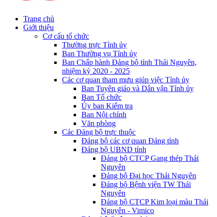
Trang chủ
Giới thiệu
Cơ cấu tổ chức
Thường trực Tỉnh ủy
Ban Thường vụ Tỉnh ủy
Ban Chấp hành Đảng bộ tỉnh Thái Nguyên,
nhiệm kỳ 2020 - 2025
Các cơ quan tham mưu giúp việc Tỉnh ủy
Ban Tuyên giáo và Dân vận Tỉnh ủy
Ban Tổ chức
Ủy ban Kiểm tra
Ban Nội chính
Văn phòng
Các Đảng bộ trực thuộc
Đảng bộ các cơ quan Đảng tỉnh
Đảng bộ UBND tỉnh
Đảng bộ CTCP Gang thép Thái
Nguyên
Đảng bộ Đại học Thái Nguyên
Đảng bộ Bệnh viện TW Thái
Nguyên
Đảng bộ CTCP Kim loại màu Thái
Nguyên - Vimico