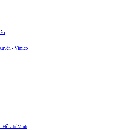
yên
n
guyên - Vimico
ch Hồ Chí Minh