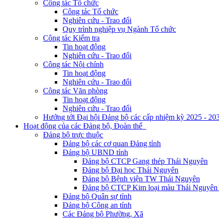
Công tác Tổ chức
Công tác Tổ chức
Nghiên cứu - Trao đổi
Quy trình nghiệp vụ Ngành Tổ chức
Công tác Kiểm tra
Tin hoạt động
Nghiên cứu - Trao đổi
Công tác Nội chính
Tin hoạt động
Nghiên cứu - Trao đổi
Công tác Văn phòng
Tin hoạt động
Nghiên cứu - Trao đổi
Hướng tới Đại hội Đảng bộ các cấp nhiệm kỳ 2025 - 20
Hoạt động của các Đảng bộ, Đoàn thể
Đảng bộ trực thuộc
Đảng bộ các cơ quan Đảng tỉnh
Đảng bộ UBND tỉnh
Đảng bộ CTCP Gang thép Thái Nguyên
Đảng bộ Đại học Thái Nguyên
Đảng bộ Bệnh viện TW Thái Nguyên
Đảng bộ CTCP Kim loại màu Thái Nguyên 
Đảng bộ Quân sự tỉnh
Đảng bộ Công an tỉnh
Các Đảng bộ Phường, Xã