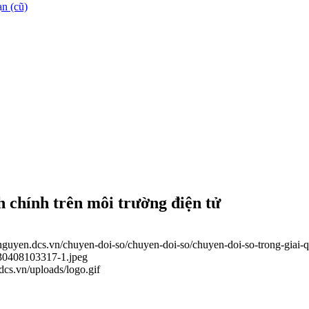
n (cũ)
h chính trên môi trường điện tử
ainguyen.dcs.vn/chuyen-doi-so/chuyen-doi-so/chuyen-doi-so-trong-giai-
230408103317-1.jpeg
.dcs.vn/uploads/logo.gif