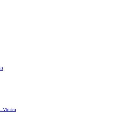
30
- Vimico