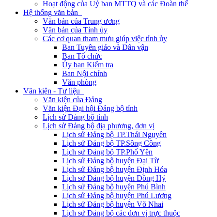
Hoạt động của Uỷ ban MTTQ và các Đoàn thể
Hệ thống văn bản
Văn bản của Trung ương
Văn bản của Tỉnh ủy
Các cơ quan tham mưu giúp việc tỉnh ủy
Ban Tuyên giáo và Dân vận
Ban Tổ chức
Ủy ban Kiểm tra
Ban Nội chính
Văn phòng
Văn kiện - Tư liệu
Văn kiện của Đảng
Văn kiện Đại hội Đảng bộ tỉnh
Lịch sử Đảng bộ tỉnh
Lịch sử Đảng bộ địa phương, đơn vị
Lịch sử Đảng bộ TP.Thái Nguyên
Lịch sử Đảng bộ TP.Sông Công
Lịch sử Đảng bộ TP.Phổ Yên
Lịch sử Đảng bộ huyện Đại Từ
Lịch sử Đảng bộ huyện Định Hóa
Lịch sử Đảng bộ huyện Đồng Hỷ
Lịch sử Đảng bộ huyện Phú Bình
Lịch sử Đảng bộ huyện Phú Lương
Lịch sử Đảng bộ huyện Võ Nhai
Lịch sử Đảng bộ các đơn vị trực thuộc