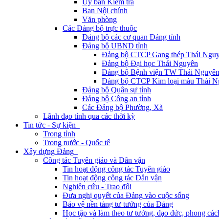
Ủy ban Kiểm tra
Ban Nội chính
Văn phòng
Các Đảng bộ trực thuộc
Đảng bộ các cơ quan Đảng tỉnh
Đảng bộ UBND tỉnh
Đảng bộ CTCP Gang thép Thái Ngu
Đảng bộ Đại học Thái Nguyên
Đảng bộ Bệnh viện TW Thái Nguyê
Đảng bộ CTCP Kim loại màu Thái N
Đảng bộ Quân sự tỉnh
Đảng bộ Công an tỉnh
Các Đảng bộ Phường, Xã
Lãnh đạo tỉnh qua các thời kỳ
Tin tức - Sự kiện
Trong tỉnh
Trong nước - Quốc tế
Xây dựng Đảng
Công tác Tuyên giáo và Dân vận
Tin hoạt động công tác Tuyên giáo
Tin hoạt động công tác Dân vận
Nghiên cứu - Trao đổi
Đưa nghị quyết của Đảng vào cuộc sống
Bảo vệ nền tảng tư tưởng của Đảng
Học tập và làm theo tư tưởng, đạo đức, phong cá