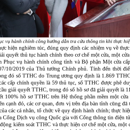
 vụ hành chính công hướng dẫn tra cứu thông tin khi thực hiệ
 thực hiện nghiêm túc, đúng quy định các nhiệm vụ về thực 
 giải quyết thủ tục hành chính theo cơ chế một cửa, một 
tâm Phục vụ hành chính công tỉnh và Bộ phận Một cửa cấ
7/10/2019 của Thủ tướng Chính phủ. Tính đến thời đi
 trong đó số TTHC do Trung ương quy định là 1.869 TTH
 các cấp chính quyền là 59 thủ tục, số TTHC được phê du
 cầu giải quyết TTHC, trong đó số hồ sơ đã giải quyết là 1
 quyết 100% hồ sơ TTHC trên Hệ thống phần mềm một cửa đ
n cạnh đó, các cơ quan, đơn vị trên địa bàn tỉnh cũng đã
ủa các cá nhân, tổ chức về quy định hành chính; thực hiện
của Cổng Dịch vụ công Quốc gia với Cổng thông tin điện t
t động kiểm soát TTHC và thực hiện cơ chế một cửa, một 