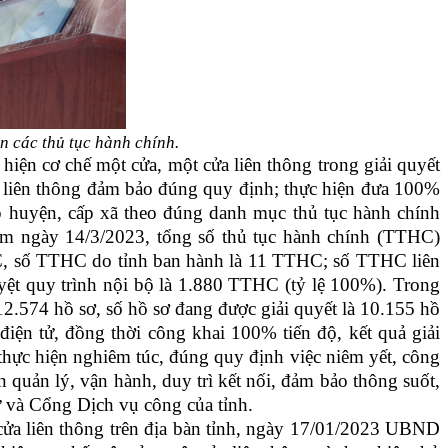
n các thủ tục hành chính.
hiện cơ chế một cửa, một cửa liên thông trong giải quyết
cửa liên thông đảm bảo đúng quy định; thực hiện đưa 100%
p huyện, cấp xã theo đúng danh mục thủ tục hành chính
ểm ngày 14/3/2023, tổng số thủ tục hành chính (TTHC)
C, số TTHC do tỉnh ban hành là 11 TTHC; số TTHC liên
yệt quy trình nội bộ là 1.880 TTHC (tỷ lệ 100%). Trong
12.574 hồ sơ, số hồ sơ đang được giải quyết là 10.155 hồ
iện tử, đồng thời công khai 100% tiến độ, kết quả giải
 thực hiện nghiêm túc, đúng quy định việc niêm yết, công
 quản lý, vận hành, duy trì kết nối, đảm bảo thông suốt,
ử và Cổng Dịch vụ công của tỉnh.
cửa liên thông trên địa bàn tỉnh, ngày 17/01/2023 UBND