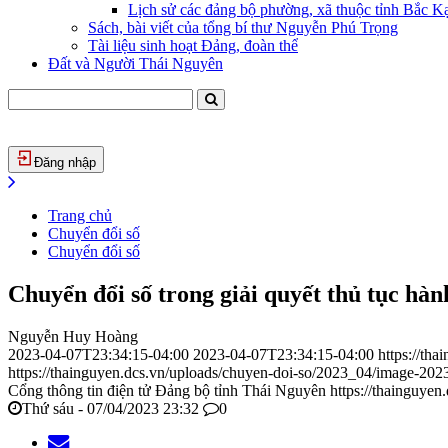
Lịch sử các đảng bộ phường, xã thuộc tỉnh Bắc Kạ
Sách, bài viết của tổng bí thư Nguyễn Phú Trọng
Tài liệu sinh hoạt Đảng, đoàn thể
Đất và Người Thái Nguyên
Đăng nhập
Trang chủ
Chuyển đổi số
Chuyển đổi số
Chuyển đổi số trong giải quyết thủ tục hàn
Nguyễn Huy Hoàng
2023-04-07T23:34:15-04:00
2023-04-07T23:34:15-04:00
https://th
https://thainguyen.dcs.vn/uploads/chuyen-doi-so/2023_04/image-20
Cổng thông tin điện tử Đảng bộ tỉnh Thái Nguyên
https://thainguyen
Thứ sáu - 07/04/2023 23:32
0