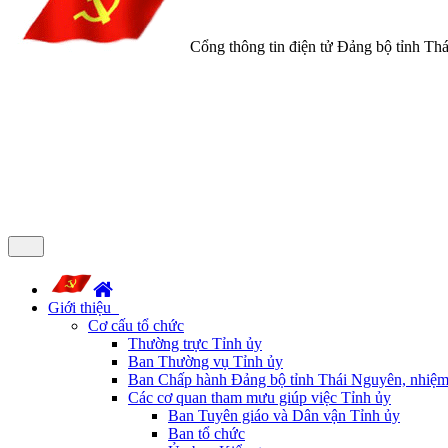
Cổng thông tin điện tử Đảng bộ tỉnh Th
Giới thiệu
Cơ cấu tổ chức
Thường trực Tỉnh ủy
Ban Thường vụ Tỉnh ủy
Ban Chấp hành Đảng bộ tỉnh Thái Nguyên, nhiệm
Các cơ quan tham mưu giúp việc Tỉnh ủy
Ban Tuyên giáo và Dân vận Tỉnh ủy
Ban tổ chức