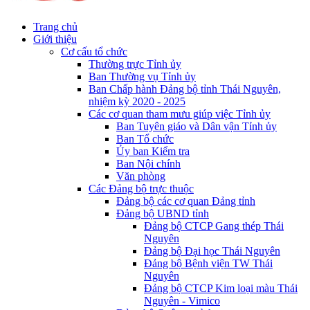
Trang chủ
Giới thiệu
Cơ cấu tổ chức
Thường trực Tỉnh ủy
Ban Thường vụ Tỉnh ủy
Ban Chấp hành Đảng bộ tỉnh Thái Nguyên,
nhiệm kỳ 2020 - 2025
Các cơ quan tham mưu giúp việc Tỉnh ủy
Ban Tuyên giáo và Dân vận Tỉnh ủy
Ban Tổ chức
Ủy ban Kiểm tra
Ban Nội chính
Văn phòng
Các Đảng bộ trực thuộc
Đảng bộ các cơ quan Đảng tỉnh
Đảng bộ UBND tỉnh
Đảng bộ CTCP Gang thép Thái
Nguyên
Đảng bộ Đại học Thái Nguyên
Đảng bộ Bệnh viện TW Thái
Nguyên
Đảng bộ CTCP Kim loại màu Thái
Nguyên - Vimico