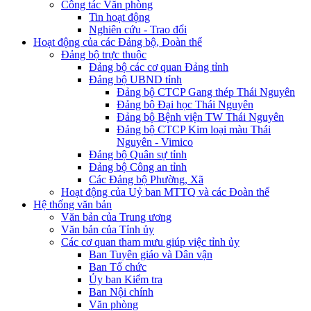
Công tác Văn phòng
Tin hoạt động
Nghiên cứu - Trao đổi
Hoạt động của các Đảng bộ, Đoàn thể
Đảng bộ trực thuộc
Đảng bộ các cơ quan Đảng tỉnh
Đảng bộ UBND tỉnh
Đảng bộ CTCP Gang thép Thái Nguyên
Đảng bộ Đại học Thái Nguyên
Đảng bộ Bệnh viện TW Thái Nguyên
Đảng bộ CTCP Kim loại màu Thái
Nguyên - Vimico
Đảng bộ Quân sự tỉnh
Đảng bộ Công an tỉnh
Các Đảng bộ Phường, Xã
Hoạt động của Uỷ ban MTTQ và các Đoàn thể
Hệ thống văn bản
Văn bản của Trung ương
Văn bản của Tỉnh ủy
Các cơ quan tham mưu giúp việc tỉnh ủy
Ban Tuyên giáo và Dân vận
Ban Tổ chức
Ủy ban Kiểm tra
Ban Nội chính
Văn phòng