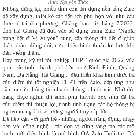
Ảnh: Nguyên Thảo
Không dừng lại, nhiều tỉnh còn tận dụng nền tảng Zalo
để xây dựng, thiết kế các tiện ích phù hợp với nhu cầu
thực tế tại địa phương. Chẳng hạn, từ tháng 7/2022,
tỉnh Hà Giang đã đưa vào sử dụng trang Zalo “Nghĩa
trang liệt sĩ Vị Xuyên” cung cấp thông tin liệt sĩ giúp
thân nhân, đồng đội, cựu chiến binh thuận lợi hơn khi
đến viếng thăm.
Hay trong kỳ thi tốt nghiệp THPT quốc gia 2022 vừa
qua, các tỉnh, thành phố lớn như Bình Định, Quảng
Nam, Đà Nẵng, Hà Giang,.. đều triển khai hình thức tra
cứu điểm thi tốt nghiệp THPT trên Zalo, đáp ứng nhu
cầu tra cứu thông tin nhanh chóng, chính xác. Nhờ đó,
hàng chục nghìn thí sinh, phụ huynh học sinh đã tra
cứu điểm thi thuận lợi, tránh tình trạng các hệ thống bị
nghẽn mạng khi số lượng người truy cập lớn.
Để tiếp cận với giới trẻ - những người năng động, nhạy
bén với công nghệ - các đơn vị cũng sáng tạo các mô
hình mới điển hình là mô hình OA Zalo Tuổi trẻ. Dù