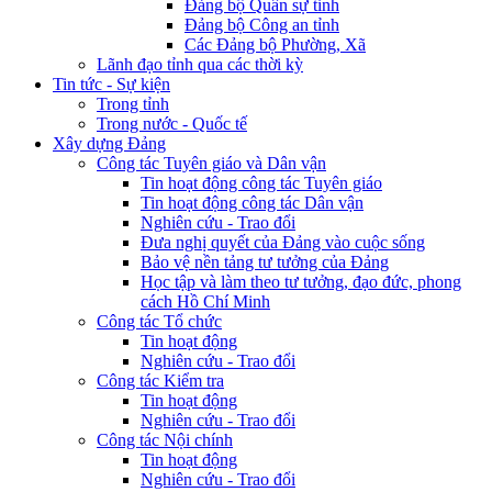
Đảng bộ Quân sự tỉnh
Đảng bộ Công an tỉnh
Các Đảng bộ Phường, Xã
Lãnh đạo tỉnh qua các thời kỳ
Tin tức - Sự kiện
Trong tỉnh
Trong nước - Quốc tế
Xây dựng Đảng
Công tác Tuyên giáo và Dân vận
Tin hoạt động công tác Tuyên giáo
Tin hoạt động công tác Dân vận
Nghiên cứu - Trao đổi
Đưa nghị quyết của Đảng vào cuộc sống
Bảo vệ nền tảng tư tưởng của Đảng
Học tập và làm theo tư tưởng, đạo đức, phong
cách Hồ Chí Minh
Công tác Tổ chức
Tin hoạt động
Nghiên cứu - Trao đổi
Công tác Kiểm tra
Tin hoạt động
Nghiên cứu - Trao đổi
Công tác Nội chính
Tin hoạt động
Nghiên cứu - Trao đổi