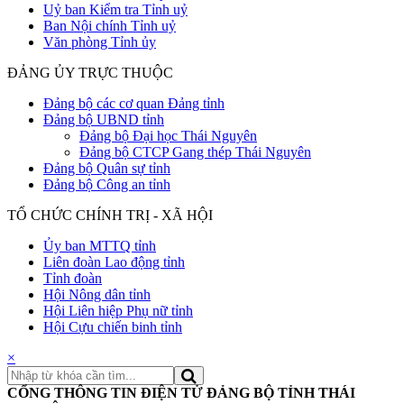
Uỷ ban Kiểm tra Tỉnh uỷ
Ban Nội chính Tỉnh uỷ
Văn phòng Tỉnh ủy
ĐẢNG ỦY TRỰC THUỘC
Đảng bộ các cơ quan Đảng tỉnh
Đảng bộ UBND tỉnh
Đảng bộ Đại học Thái Nguyên
Đảng bộ CTCP Gang thép Thái Nguyên
Đảng bộ Quân sự tỉnh
Đảng bộ Công an tỉnh
TỔ CHỨC CHÍNH TRỊ - XÃ HỘI
Ủy ban MTTQ tỉnh
Liên đoàn Lao động tỉnh
Tỉnh đoàn
Hội Nông dân tỉnh
Hội Liên hiệp Phụ nữ tỉnh
Hội Cựu chiến binh tỉnh
×
CỔNG THÔNG TIN ĐIỆN TỬ ĐẢNG BỘ TỈNH THÁI