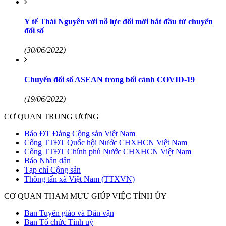
Y tế Thái Nguyên với nỗ lực đổi mới bắt đầu từ chuyển
đổi số
(30/06/2022)
Chuyển đổi số ASEAN trong bối cảnh COVID-19
(19/06/2022)
CƠ QUAN TRUNG ƯƠNG
Báo ĐT Đảng Cộng sản Việt Nam
Cổng TTĐT Quốc hội Nước CHXHCN Việt Nam
Cổng TTĐT Chính phủ Nước CHXHCN Việt Nam
Báo Nhân dân
Tạp chí Cộng sản
Thông tấn xã Việt Nam (TTXVN)
CƠ QUAN THAM MƯU GIÚP VIỆC TỈNH ỦY
Ban Tuyên giáo và Dân vận
Ban Tổ chức Tỉnh uỷ