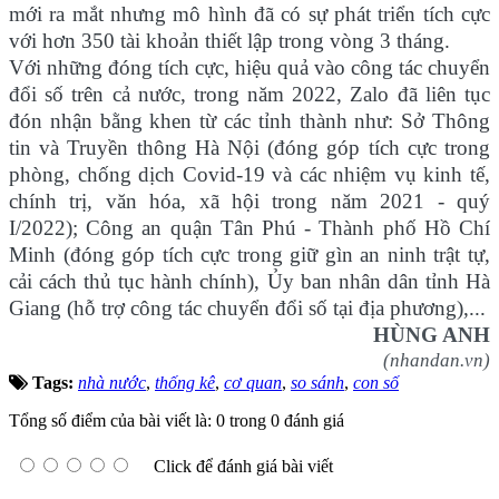
mới ra mắt nhưng mô hình đã có sự phát triển tích cực
với hơn 350 tài khoản thiết lập trong vòng 3 tháng.
Với những đóng tích cực, hiệu quả vào công tác chuyển
đổi số trên cả nước, trong năm 2022, Zalo đã liên tục
đón nhận bằng khen từ các tỉnh thành như: Sở Thông
tin và Truyền thông Hà Nội (đóng góp tích cực trong
phòng, chống dịch Covid-19 và các nhiệm vụ kinh tế,
chính trị, văn hóa, xã hội trong năm 2021 - quý
I/2022); Công an quận Tân Phú - Thành phố Hồ Chí
Minh (đóng góp tích cực trong giữ gìn an ninh trật tự,
cải cách thủ tục hành chính), Ủy ban nhân dân tỉnh Hà
Giang (hỗ trợ công tác chuyển đổi số tại địa phương),...
HÙNG ANH
(nhandan.vn)
Tags:
nhà nước
,
thống kê
,
cơ quan
,
so sánh
,
con số
Tổng số điểm của bài viết là: 0 trong 0 đánh giá
Click để đánh giá bài viết