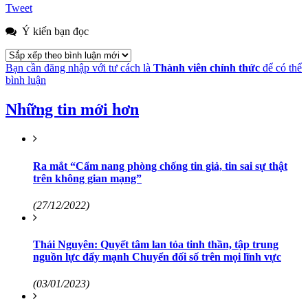
Tweet
Ý kiến bạn đọc
Bạn cần đăng nhập với tư cách là
Thành viên chính thức
để có thể
bình luận
Những tin mới hơn
Ra mắt “Cẩm nang phòng chống tin giả, tin sai sự thật
trên không gian mạng”
(27/12/2022)
Thái Nguyên: Quyết tâm lan tỏa tinh thần, tập trung
nguồn lực đẩy mạnh Chuyển đối số trên mọi lĩnh vực
(03/01/2023)