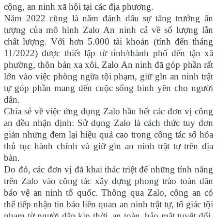
cộng, an ninh xã hội tại các địa phương.
Năm 2022 cũng là năm đánh dấu sự tăng trưởng ấn
tượng của mô hình Zalo An ninh cả về số lượng lẫn
chất lượng. Với hơn 5.000 tài khoản (tính đến tháng
11/2022) được thiết lập từ tỉnh/thành phố đến tận xã
phường, thôn bản xa xôi, Zalo An ninh đã góp phần rất
lớn vào việc phòng ngừa tội phạm, giữ gìn an ninh trật
tự góp phần mang đến cuộc sống bình yên cho người
dân.
Chia sẻ về việc ứng dụng Zalo hầu hết các đơn vị công
an đều nhận định: Sử dụng Zalo là cách thức tuy đơn
giản nhưng đem lại hiệu quả cao trong công tác số hóa
thủ tục hành chính và giữ gìn an ninh trật tự trên địa
bàn.
Do đó, các đơn vị đã khai thác triệt để những tính năng
trên Zalo vào công tác xây dựng phong trào toàn dân
bảo vệ an ninh tổ quốc. Thông qua Zalo, công an có
thể tiếp nhận tin báo liên quan an ninh trật tự, tố giác tội
phạm từ người dân kịp thời, an toàn, bảo mật tuyệt đối.