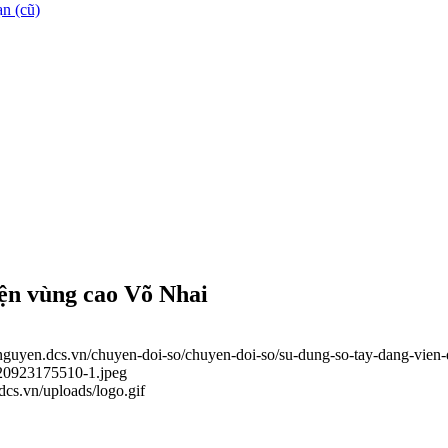
n (cũ)
yện vùng cao Võ Nhai
ainguyen.dcs.vn/chuyen-doi-so/chuyen-doi-so/su-dung-so-tay-dang-vien
220923175510-1.jpeg
.dcs.vn/uploads/logo.gif