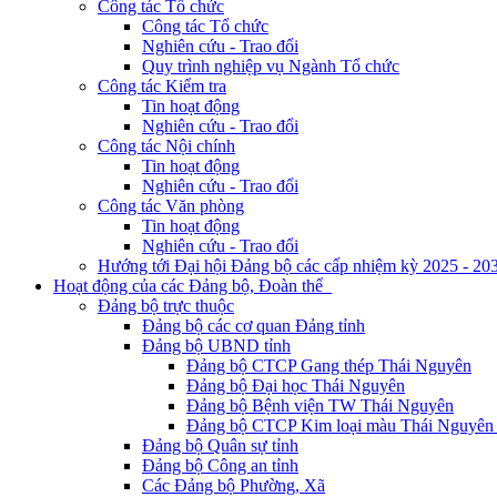
Công tác Tổ chức
Công tác Tổ chức
Nghiên cứu - Trao đổi
Quy trình nghiệp vụ Ngành Tổ chức
Công tác Kiểm tra
Tin hoạt động
Nghiên cứu - Trao đổi
Công tác Nội chính
Tin hoạt động
Nghiên cứu - Trao đổi
Công tác Văn phòng
Tin hoạt động
Nghiên cứu - Trao đổi
Hướng tới Đại hội Đảng bộ các cấp nhiệm kỳ 2025 - 20
Hoạt động của các Đảng bộ, Đoàn thể
Đảng bộ trực thuộc
Đảng bộ các cơ quan Đảng tỉnh
Đảng bộ UBND tỉnh
Đảng bộ CTCP Gang thép Thái Nguyên
Đảng bộ Đại học Thái Nguyên
Đảng bộ Bệnh viện TW Thái Nguyên
Đảng bộ CTCP Kim loại màu Thái Nguyên 
Đảng bộ Quân sự tỉnh
Đảng bộ Công an tỉnh
Các Đảng bộ Phường, Xã