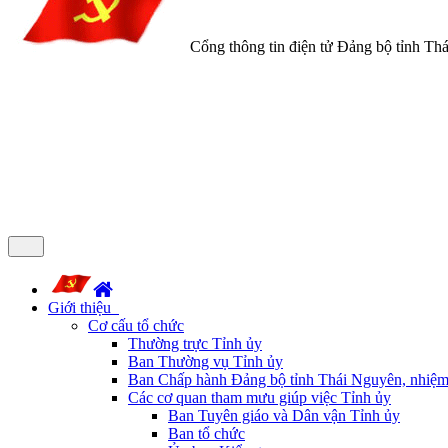
Cổng thông tin điện tử Đảng bộ tỉnh Th
Giới thiệu
Cơ cấu tổ chức
Thường trực Tỉnh ủy
Ban Thường vụ Tỉnh ủy
Ban Chấp hành Đảng bộ tỉnh Thái Nguyên, nhiệm
Các cơ quan tham mưu giúp việc Tỉnh ủy
Ban Tuyên giáo và Dân vận Tỉnh ủy
Ban tổ chức