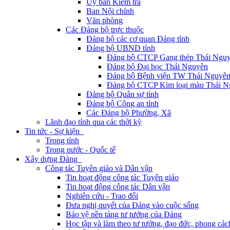
Ủy ban Kiểm tra
Ban Nội chính
Văn phòng
Các Đảng bộ trực thuộc
Đảng bộ các cơ quan Đảng tỉnh
Đảng bộ UBND tỉnh
Đảng bộ CTCP Gang thép Thái Ngu
Đảng bộ Đại học Thái Nguyên
Đảng bộ Bệnh viện TW Thái Nguyê
Đảng bộ CTCP Kim loại màu Thái N
Đảng bộ Quân sự tỉnh
Đảng bộ Công an tỉnh
Các Đảng bộ Phường, Xã
Lãnh đạo tỉnh qua các thời kỳ
Tin tức - Sự kiện
Trong tỉnh
Trong nước - Quốc tế
Xây dựng Đảng
Công tác Tuyên giáo và Dân vận
Tin hoạt động công tác Tuyên giáo
Tin hoạt động công tác Dân vận
Nghiên cứu - Trao đổi
Đưa nghị quyết của Đảng vào cuộc sống
Bảo vệ nền tảng tư tưởng của Đảng
Học tập và làm theo tư tưởng, đạo đức, phong cá