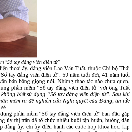
m "Sổ tay đảng viên điện tử"
c điện thoại ấy, đảng viên Lao Văn Tuất, thuộc Chi bộ Thái
“Sổ tay đảng viên điện tử”. 69 năm tuổi đời, 41 năm tuổi
 văn bản bằng giọng nói. Những thao tác nào chưa quen,
dụng phần mềm “Sổ tay đảng viên điện tử” với ông Tuất
đều không biết sử dụng “Sổ tay đảng viên điện tử”. Sau khi
ần mềm ra để nghiên cứu Nghị quyết của Đảng, tin tức
sẻ
dụng phần mềm “Sổ tay đảng viên điện tử” ban đầu gặp
̉y thị trấn đã tổ chức nhiều buổi tập huấn, hướng dẫn
giúp đảng ủy, chi ủy điều hành các cuộc họp khoa học, kịp