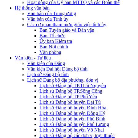
Hoạt động của Uỷ ban MTTQ và các Đoàn thể
Hệ thống văn bản
Văn bản của Trung ương
Văn bản của Tỉnh ủy
Các cơ quan tham mưu giúp việc tỉnh ủy
Ban Tuyên giáo và Dân vận
Ban Tổ chức
Ủy ban Kiểm tra
Ban Nội chính
Văn phòng
Văn kiện - Tư liệu
Văn kiện của Đảng
Văn kiện Đại hội Đảng bộ tỉnh
Lịch sử Đảng bộ tỉnh
Lịch sử Đảng bộ địa phương, đơn vị
Lịch sử Đảng bộ TP.Thái Nguyên
Lịch sử Đảng bộ TP.Sông Công
Lịch sử Đảng bộ TP.Phổ Yên
Lịch sử Đảng bộ huyện Đại Từ
Lịch sử Đảng bộ huyện Định Hóa
Lịch sử Đảng bộ huyện Đồng Hỷ
Lịch sử Đảng bộ huyện Phú Bình
Lịch sử Đảng bộ huyện Phú Lương
Lịch sử Đảng bộ huyện Võ Nhai
Lịch sử Đảng bộ các đơn vị trực thuộc