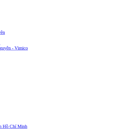
yên
n
guyên - Vimico
ch Hồ Chí Minh