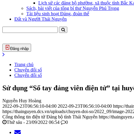
Lịch sử các đảng bộ phường, xã thuộc tỉnh Bắc Kạ
Sách, bài viết của tổng bí thư Nguyễn Phú Trọng
Tài liệu sinh hoạt Đảng, đoàn thể
Đất và Người Thái Nguyên
Đăng nhập
Trang chủ
Chuyển đổi số
Chuyển đổi số
Sử dụng “Sổ tay đảng viên điện tử” tại hu
Nguyễn Huy Hoàng
2022-09-23T06:56:10-04:00
2022-09-23T06:56:10-04:00
https://th
https://thainguyen.dcs.vn/uploads/chuyen-doi-so/2022_09/image-20
Cổng thông tin điện tử Đảng bộ tỉnh Thái Nguyên
https://thainguyen
Thứ sáu - 23/09/2022 06:54
0