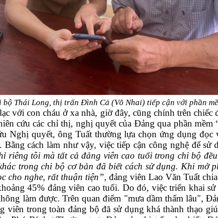
i bộ Thái Long, thị trấn Đình Cả (Võ Nhai)
tiếp cận với phần mề
n lạc với con cháu ở xa nhà, giờ đây, cũng chính trên chiế
ên cứu các chỉ thị, nghị quyết của Đảng qua phần mềm 
cứu Nghị quyết, ông Tuất thường lựa chọn ứng dụng đọc
 Bằng cách làm như vậy, việc tiếp cận công nghệ để sử 
ỉ riêng tôi mà tất cả đảng viên cao tuổi trong chi bộ 
hác trong chi bộ cơ bản đã biết cách sử dụng. Khi mở ph
ọc cho nghe, rất thuận tiện”,
đảng viên Lao Văn Tuất chia 
khoảng 45% đảng viên cao tuổi. Do đó, việc triển khai sử 
không làm được. Trên quan điểm "mưa dầm thấm lâu", Đảng u
ộ, đảng viên trong toàn đảng bộ đã sử dụng khá thành thạo 