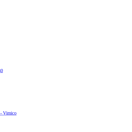
30
- Vimico