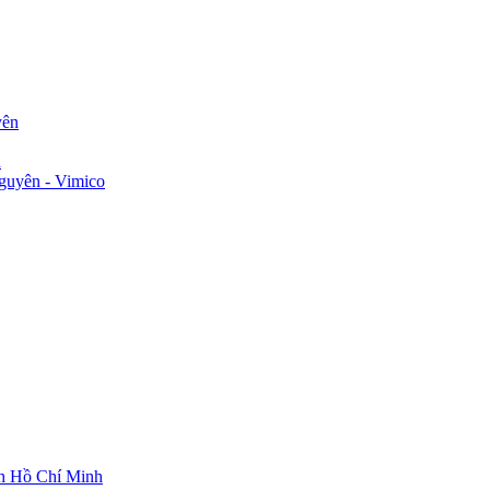
yên
n
guyên - Vimico
ch Hồ Chí Minh