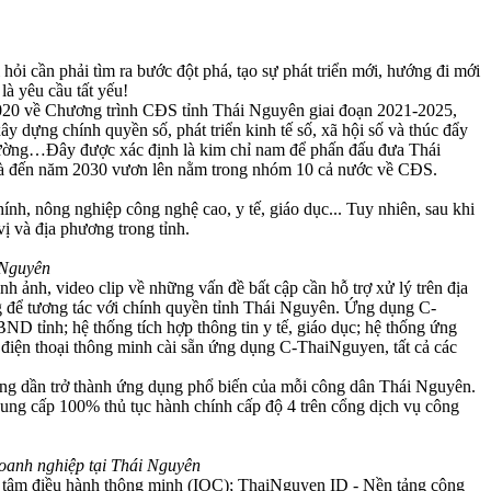
hỏi cần phải tìm ra bước đột phá, tạo sự phát triển mới, hướng đi mới
là yêu cầu tất yếu!
2020 về Chương trình CĐS tỉnh Thái Nguyên giai đoạn 2021-2025,
y dựng chính quyền số, phát triển kinh tế số, xã hội số và thúc đẩy
 trường…Đây được xác định là kim chỉ nam để phấn đấu đưa Thái
 và đến năm 2030 vươn lên nằm trong nhóm 10 cả nước về CĐS.
, nông nghiệp công nghệ cao, y tế, giáo dục... Tuy nhiên, sau khi
ị và địa phương trong tỉnh.
 Nguyên
nh, video clip về những vấn đề bất cập cần hỗ trợ xử lý trên địa
ng để tương tác với chính quyền tỉnh Thái Nguyên. Ứng dụng C-
D tỉnh; hệ thống tích hợp thông tin y tế, giáo dục; hệ thống ứng
c điện thoại thông minh cài sẵn ứng dụng C-ThaiNguyen, tất cả các
ang dần trở thành ứng dụng phổ biến của mỗi công dân Thái Nguyên.
h cung cấp 100% thủ tục hành chính cấp độ 4 trên cổng dịch vụ công
oanh nghiệp tại Thái Nguyên
g tâm điều hành thông minh (IOC); ThaiNguyen ID - Nền tảng công