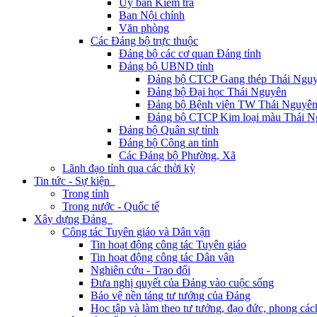
Ủy ban Kiểm tra
Ban Nội chính
Văn phòng
Các Đảng bộ trực thuộc
Đảng bộ các cơ quan Đảng tỉnh
Đảng bộ UBND tỉnh
Đảng bộ CTCP Gang thép Thái Ngu
Đảng bộ Đại học Thái Nguyên
Đảng bộ Bệnh viện TW Thái Nguyê
Đảng bộ CTCP Kim loại màu Thái N
Đảng bộ Quân sự tỉnh
Đảng bộ Công an tỉnh
Các Đảng bộ Phường, Xã
Lãnh đạo tỉnh qua các thời kỳ
Tin tức - Sự kiện
Trong tỉnh
Trong nước - Quốc tế
Xây dựng Đảng
Công tác Tuyên giáo và Dân vận
Tin hoạt động công tác Tuyên giáo
Tin hoạt động công tác Dân vận
Nghiên cứu - Trao đổi
Đưa nghị quyết của Đảng vào cuộc sống
Bảo vệ nền tảng tư tưởng của Đảng
Học tập và làm theo tư tưởng, đạo đức, phong cá