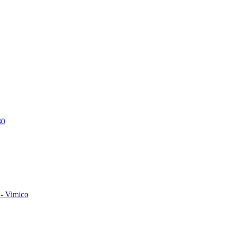
30
- Vimico