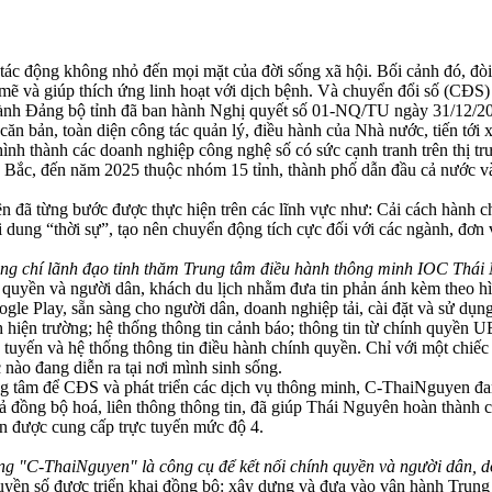
tác động không nhỏ đến mọi mặt của đời sống xã hội. Bối cảnh đó, đòi 
mẽ và giúp thích ứng linh hoạt với dịch bệnh. Và chuyển đổi số (CĐS) 
 hành Đảng bộ tỉnh đã ban hành Nghị quyết số 01-NQ/TU ngày 31/12/
 bản, toàn diện công tác quản lý, điều hành của Nhà nước, tiến tới xâ
hình thành các doanh nghiệp công nghệ số có sức cạnh tranh trên thị
a Bắc, đến năm 2025 thuộc nhóm 15 tỉnh, thành phố dẫn đầu cả nước
 từng bước được thực hiện trên các lĩnh vực như: Cải cách hành chính
dung “thời sự”, tạo nên chuyển động tích cực đối với các ngành, đơn v
ng chí lãnh đạo tỉnh thăm Trung tâm điều hành thông minh IOC Thái
ền và người dân, khách du lịch nhằm đưa tin phản ánh kèm theo hình ả
gle Play, sẵn sàng cho người dân, doanh nghiệp tải, cài đặt và sử dụ
iện trường; hệ thống thông tin cảnh báo; thông tin từ chính quyền UBN
c tuyến và hệ thống thông tin điều hành chính quyền. Chỉ với một chiế
nào đang diễn ra tại nơi mình sinh sống.
ng tâm để CĐS và phát triển các dịch vụ thông minh, C-ThaiNguyen đ
 quả đồng bộ hoá, liên thông thông tin, đã giúp Thái Nguyên hoàn thàn
ện được cung cấp trực tuyến mức độ 4.
ng "C-ThaiNguyen" là công cụ để kết nối chính quyền và người dân,
d
yền số được triển khai đồng bộ: xây dựng và đưa vào vận hành Trun