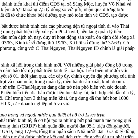
àn thành triển khai thí điểm CĐS tại xã Sảng Mộc, huyện Võ Nhai và
ết kiệm được khoảng 7,5 tỷ đồng so với gửi, nhận qua đường bưu
ất đã tổ chức khóa bồi dưỡng quy mô toàn tỉnh về CĐS, tạo được
 bắt được hành trình của các phương tiện từ ngoại tỉnh đi vào Thái
g dụng phát hiện tiếp xúc gần PC-Covid, nền tảng quản lý tiêm
 đầu mùa dịch tới nay, duy trì hoạt động sản xuất, ổn định đời sống xã
03/63, Kinh tế số đứng thứ 19/63, Xã hội số đứng thứ 37/63). Có
 địa phương, cùng với C-ThaiNguyen, ThaiNguyen ID chính là giải pháp
sinh xã hội trong tình hình mới. Với những giải pháp đồng bộ trong
ảm bảo tốc độ phát triển kinh tế - xã hội. Tiêu biểu như đối với
ết số 01, thời gian qua, các cấp ủy, chính quyền địa phương của tỉnh
trọt và chăn nuôi, trong quản lý, điều hành sản xuất, kinh doanh.
iện tử trên C-ThaiNguyen đang dần trở nên phổ biến với các doanh
êu biểu trên địa bàn được liên tục đăng tải, tích hợp chỉ dẫn địa lý,
ố. Chỉ trong hơn 3 tháng triển khai, ứng dụng đã thu hút hơn 1000
ực HTX, các doanh nghiệp nhỏ và vừa.
ng trong và ngoài nước qua thiết bị hỗ trợ Lives trym
hát triển kinh tế; là cơ hội tạo ra những bứt phá mạnh mẽ trong quá
m trong tỉnh (GRDP) bình quân đầu người đạt 95,1 triệu đồng/người,
9 tỷ USD, tăng 17,9%; tổng thu ngân sách Nhà nước đạt 16.750 tỷ đồng,
 tiếp tục đạt được những kết quả tích cực, tổng vốn đầu tư phát triển