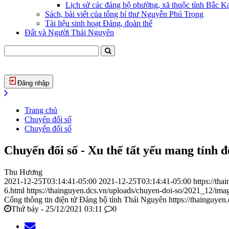
Lịch sử các đảng bộ phường, xã thuộc tỉnh Bắc Kạ
Sách, bài viết của tổng bí thư Nguyễn Phú Trọng
Tài liệu sinh hoạt Đảng, đoàn thể
Đất và Người Thái Nguyên
Đăng nhập
Trang chủ
Chuyển đổi số
Chuyển đổi số
Chuyển đổi số - Xu thế tất yếu mang tính 
Thu Hương
2021-12-25T03:14:41-05:00
2021-12-25T03:14:41-05:00
https://th
6.html
https://thainguyen.dcs.vn/uploads/chuyen-doi-so/2021_12/im
Cổng thông tin điện tử Đảng bộ tỉnh Thái Nguyên
https://thainguyen
Thứ bảy - 25/12/2021 03:11
0