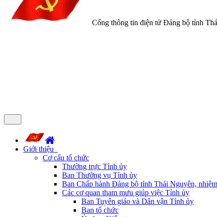
Cổng thông tin điện tử Đảng bộ tỉnh Th
Giới thiệu
Cơ cấu tổ chức
Thường trực Tỉnh ủy
Ban Thường vụ Tỉnh ủy
Ban Chấp hành Đảng bộ tỉnh Thái Nguyên, nhiệm
Các cơ quan tham mưu giúp việc Tỉnh ủy
Ban Tuyên giáo và Dân vận Tỉnh ủy
Ban tổ chức