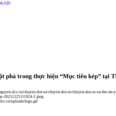
n (cũ)
đột phá trong thực hiện “Mục tiêu kép” tại 
ainguyen.dcs.vn/chuyen-doi-so/chuyen-doi-so/chuyen-doi-so-xu-the-tat-
age-20211225111924-1.jpeg
.dcs.vn/uploads/logo.gif