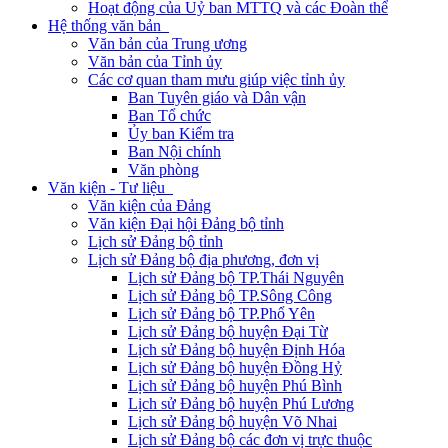
Hoạt động của Uỷ ban MTTQ và các Đoàn thể
Hệ thống văn bản
Văn bản của Trung ương
Văn bản của Tỉnh ủy
Các cơ quan tham mưu giúp việc tỉnh ủy
Ban Tuyên giáo và Dân vận
Ban Tổ chức
Ủy ban Kiểm tra
Ban Nội chính
Văn phòng
Văn kiện - Tư liệu
Văn kiện của Đảng
Văn kiện Đại hội Đảng bộ tỉnh
Lịch sử Đảng bộ tỉnh
Lịch sử Đảng bộ địa phương, đơn vị
Lịch sử Đảng bộ TP.Thái Nguyên
Lịch sử Đảng bộ TP.Sông Công
Lịch sử Đảng bộ TP.Phổ Yên
Lịch sử Đảng bộ huyện Đại Từ
Lịch sử Đảng bộ huyện Định Hóa
Lịch sử Đảng bộ huyện Đồng Hỷ
Lịch sử Đảng bộ huyện Phú Bình
Lịch sử Đảng bộ huyện Phú Lương
Lịch sử Đảng bộ huyện Võ Nhai
Lịch sử Đảng bộ các đơn vị trực thuộc