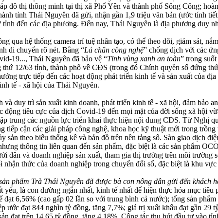
pháp đô thị thông minh tại thị xã Phổ Yên và thành phố Sông Công; ho
ành tỉnh Thái Nguyên đã gửi, nhận gần 1,9 triệu văn bản (ước tính ti
 tỉnh đến các địa phương. Đến nay, Thái Nguyên là địa phương duy nh
g qua hệ thống camera trí tuệ nhân tạo, có thể theo dõi, giám sát, nắm
nh di chuyển rõ nét. Bằng “
Lá chắn công nghệ
” chống dịch với các ứn
vid-19..., Thái Nguyên đã bảo vệ “
Tỉnh vùng xanh an toàn
” trong suốt
thứ 12/63 tỉnh, thành phố về CĐS (trong đó Chính quyền số đứng thứ 
 hưởng trực tiếp đến các hoạt động phát triển kinh tế và sản xuất của
kinh tế - xã hội của Thái Nguyên.
duy trì sản xuất kinh doanh, phát triển kinh tế - xã hội, đảm bảo an 
ộng tiêu cực của dịch Covid-19 đến mọi mặt của đời sống xã hội vừa đ
tập trung các nguồn lực triển khai thực hiện nội dung CĐS. Từ Nghị quy
g tiếp cận các giải pháp công nghệ, khoa học kỹ thuật mới trong trồng 
ủy sản theo biểu thống kê và bản đồ trên nền tảng số. Sàn giao dịch đ
ưng thông tin liên quan đến sản phẩm, đặc biệt là các sản phẩm OCOP ti
i dân và doanh nghiệp sản xuất, tham gia thị trường trên môi trường s
ổi nhận thức của doanh nghiệp trong chuyển đổi số, đặc biệt là khu v
 sản phẩm Trà Thái Nguyên
đã được bà con nông dân gửi đến khách hà
 yếu, là con đường ngắn nhất, kinh tế nhất để hiện thực hóa mục tiêu p
tế đạt 6,56% (cao gấp 02 lần so với trung bình cả nước); tổng sản phẩ
iệp ước đạt 844 nghìn tỷ đồng, tăng 7,7%; giá trị xuất khẩu đạt gần 2
sản đạt trên 14,65 tỷ đồng, tăng 4,18%. Công tác thu hút đầu tư vào tỉnh