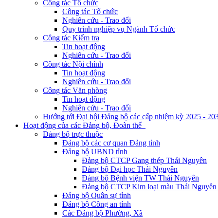
Công tác Tổ chức
Công tác Tổ chức
Nghiên cứu - Trao đổi
Quy trình nghiệp vụ Ngành Tổ chức
Công tác Kiểm tra
Tin hoạt động
Nghiên cứu - Trao đổi
Công tác Nội chính
Tin hoạt động
Nghiên cứu - Trao đổi
Công tác Văn phòng
Tin hoạt động
Nghiên cứu - Trao đổi
Hướng tới Đại hội Đảng bộ các cấp nhiệm kỳ 2025 - 20
Hoạt động của các Đảng bộ, Đoàn thể
Đảng bộ trực thuộc
Đảng bộ các cơ quan Đảng tỉnh
Đảng bộ UBND tỉnh
Đảng bộ CTCP Gang thép Thái Nguyên
Đảng bộ Đại học Thái Nguyên
Đảng bộ Bệnh viện TW Thái Nguyên
Đảng bộ CTCP Kim loại màu Thái Nguyên 
Đảng bộ Quân sự tỉnh
Đảng bộ Công an tỉnh
Các Đảng bộ Phường, Xã