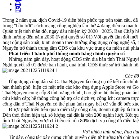
Trong 2 năm qua, dịch Covid-19 diễn biến phức tạp trên toàn cầu, đã 
trong “bầu trời” cách mạng công nghiệp lần thứ 4 đang diễn ra mạnh 
Quán triệt tinh thần đó, ngay đầu nhiệm kỳ 2020 - 2025, Ban Chấp
định hướng đến năm 2030 (Nghị quyết số 01).Với quyết tâm đổi mới căn
hoạt động sản xuất, kinh doanh theo hướng ứng dụng công nghệ số, 
Nguyên trở thành trung tâm CĐS của khu vực trung du miền núi phí
Phát triển Thành phố thông minh bằng chính quyền số
Những năm gần đây, hoạt động CĐS trên địa bàn tỉnh Thái Nguyên đã
Nghị quyết số 01 được ban hành, quá trình CĐS thực sự trở thành nội 
Các đồ
Ứng dụng công dân số C-ThaiNguyen là công cụ để kết nối chính quy
bàn thành phố, hiện có mặt trên các kho ứng dụng Apple Store và Goo
ThaiNguyen cung cấp 8 tính năng chính, bao gồm: hệ thống phản ánh h
cứu khẩn cấp; hệ thống cổng hỗ trợ các dịch vụ công ích; camera trự
công dân ở Thái Nguyên có thể phản ánh ngay bất cứ vấn đề bức xúc 
Được phát triển trên quan điểm lấy công dân, doanh nghiệp là tru
Đến thời điểm hiện tại, số lượng cài đặt là trên 200 nghìn lượt. Kết
tỉnh Thái Nguyên, vượt chỉ tiêu có trên 80% dịch vụ công đủ điều ki
Với nhiều tính năng, ứng dụ
Từ đây, công tác xây dựng chính quyền điện tử hướng tới chính qu