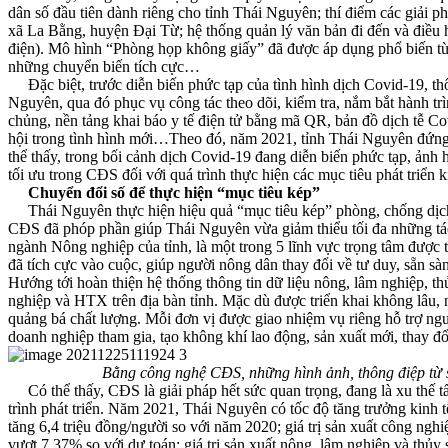
dân số đầu tiên dành riêng cho tỉnh Thái Nguyên; thí điểm các giải 
xã La Bằng, huyện Đại Từ; hệ thống quản lý văn bản đi đến và điều h
điện). Mô hình “Phòng họp không giấy” đã được áp dụng phổ biến từ
những chuyển biến tích cực…
Đặc biệt, trước diễn biến phức tạp của tình hình dịch Covid-19, thôn
Nguyên, qua đó phục vụ công tác theo dõi, kiểm tra, nắm bắt hành trì
chủng, nền tảng khai báo y tế điện tử bằng mã QR, bản đồ dịch tễ Co
hội trong tình hình mới…Theo đó, năm 2021, tỉnh Thái Nguyên đứng 
thể thấy, trong bối cảnh dịch Covid-19 đang diễn biến phức tạp, ảnh
tối ưu trong CĐS đối với quá trình thực hiện các mục tiêu phát triển 
Chuyển đổi số để thực hiện “mục tiêu kép”
Thái Nguyên thực hiện hiệu quả “mục tiêu kép” phòng, chống dịch và 
CĐS đã phóp phần giúp Thái Nguyên vừa giảm thiểu tối đa những tác đ
ngành Nông nghiệp của tỉnh, là một trong 5 lĩnh vực trọng tâm được 
đã tích cực vào cuộc, giúp người nông dân thay đổi về tư duy, sẵn sàn
Hướng tới hoàn thiện hệ thống thông tin dữ liệu nông, lâm nghiệp, th
nghiệp và HTX trên địa bàn tỉnh. Mặc dù được triển khai không lâu, nh
quảng bá chất lượng. Mỗi đơn vị được giao nhiệm vụ riêng hỗ trợ ngườ
doanh nghiệp tham gia, tạo không khí lao động, sản xuất mới, thay đ
Bằng công nghệ CĐS, những hình ảnh, thông điệp từ
Có thể thấy, CĐS là giải pháp hết sức quan trọng, đang là xu thế tất
trình phát triển. Năm 2021, Thái Nguyên có tốc độ tăng trưởng kinh 
tăng 6,4 triệu đồng/người so với năm 2020; giá trị sản xuất công ngh
vượt 7,37% so với dự toán; giá trị sản xuất nông, lâm nghiệp và thủy 