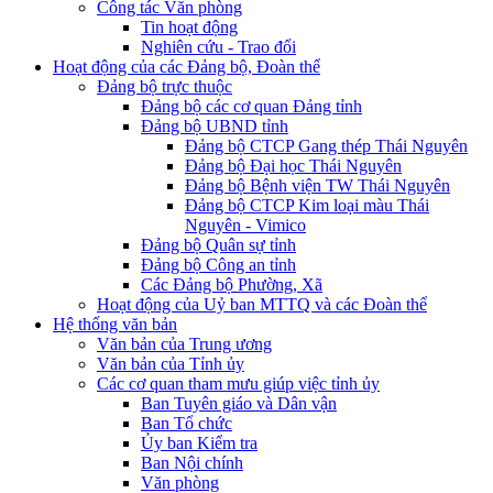
Công tác Văn phòng
Tin hoạt động
Nghiên cứu - Trao đổi
Hoạt động của các Đảng bộ, Đoàn thể
Đảng bộ trực thuộc
Đảng bộ các cơ quan Đảng tỉnh
Đảng bộ UBND tỉnh
Đảng bộ CTCP Gang thép Thái Nguyên
Đảng bộ Đại học Thái Nguyên
Đảng bộ Bệnh viện TW Thái Nguyên
Đảng bộ CTCP Kim loại màu Thái
Nguyên - Vimico
Đảng bộ Quân sự tỉnh
Đảng bộ Công an tỉnh
Các Đảng bộ Phường, Xã
Hoạt động của Uỷ ban MTTQ và các Đoàn thể
Hệ thống văn bản
Văn bản của Trung ương
Văn bản của Tỉnh ủy
Các cơ quan tham mưu giúp việc tỉnh ủy
Ban Tuyên giáo và Dân vận
Ban Tổ chức
Ủy ban Kiểm tra
Ban Nội chính
Văn phòng