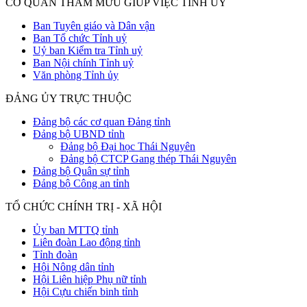
CƠ QUAN THAM MƯU GIÚP VIỆC TỈNH ỦY
Ban Tuyên giáo và Dân vận
Ban Tổ chức Tỉnh uỷ
Uỷ ban Kiểm tra Tỉnh uỷ
Ban Nội chính Tỉnh uỷ
Văn phòng Tỉnh ủy
ĐẢNG ỦY TRỰC THUỘC
Đảng bộ các cơ quan Đảng tỉnh
Đảng bộ UBND tỉnh
Đảng bộ Đại học Thái Nguyên
Đảng bộ CTCP Gang thép Thái Nguyên
Đảng bộ Quân sự tỉnh
Đảng bộ Công an tỉnh
TỔ CHỨC CHÍNH TRỊ - XÃ HỘI
Ủy ban MTTQ tỉnh
Liên đoàn Lao động tỉnh
Tỉnh đoàn
Hội Nông dân tỉnh
Hội Liên hiệp Phụ nữ tỉnh
Hội Cựu chiến binh tỉnh