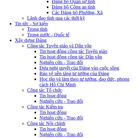
Đảng bộ Quân sự tỉnh
Đảng bộ Công an tỉnh
Các Đảng bộ Phường, Xã
Lãnh đạo tỉnh qua các thời kỳ
Tin tức - Sự kiện
Trong tỉnh
Trong nước - Quốc tế
Xây dựng Đảng
Công tác Tuyên giáo và Dân vận
Tin hoạt động công tác Tuyên giáo
Tin hoạt động công tác Dân vận
Nghiên cứu - Trao đổi
Đưa nghị quyết của Đảng vào cuộc sống
Bảo vệ nền tảng tư tưởng của Đảng
Học tập và làm theo tư tưởng, đạo đức, phong
cách Hồ Chí Minh
Công tác Tổ chức
Tin hoạt động
Nghiên cứu - Trao đổi
Công tác Kiểm tra
Tin hoạt động
Nghiên cứu - Trao đổi
Công tác Nội chính
Tin hoạt động
Nghiên cứu - Trao đổi