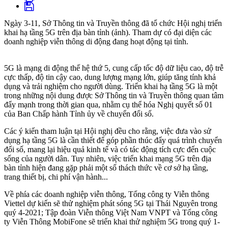
Ngày 3-11, Sở Thông tin và Truyền thông đã tổ chức Hội nghị triển
khai hạ tầng 5G trên địa bàn tỉnh (ảnh). Tham dự có đại diện các
doanh nghiệp viễn thông di động đang hoạt động tại tỉnh.
5G là mạng di động thế hệ thứ 5, cung cấp tốc độ dữ liệu cao, độ trễ
cực thấp, độ tin cậy cao, dung lượng mạng lớn, giúp tăng tính khả
dụng và trải nghiệm cho người dùng. Triển khai hạ tầng 5G là một
trong những nội dung được Sở Thông tin và Truyền thông quan tâm
đẩy mạnh trong thời gian qua, nhằm cụ thể hóa Nghị quyết số 01
của Ban Chấp hành Tỉnh ủy về chuyển đổi số.
Các ý kiến tham luận tại Hội nghị đều cho rằng, việc đưa vào sử
dụng hạ tầng 5G là cần thiết để góp phần thúc đẩy quá trình chuyển
đổi số, mang lại hiệu quả kinh tế và có tác động tích cực đến cuộc
sống của người dân. Tuy nhiên, việc triển khai mạng 5G trên địa
bàn tỉnh hiện đang gặp phải một số thách thức về cơ sở hạ tầng,
trang thiết bị, chi phí vận hành...
Về phía các doanh nghiệp viễn thông, Tổng công ty Viễn thông
Viettel dự kiến sẽ thử nghiệm phát sóng 5G tại Thái Nguyên trong
quý 4-2021; Tập đoàn Viễn thông Việt Nam VNPT và Tổng công
ty Viễn Thông MobiFone sẽ triển khai thử nghiệm 5G trong quý 1-