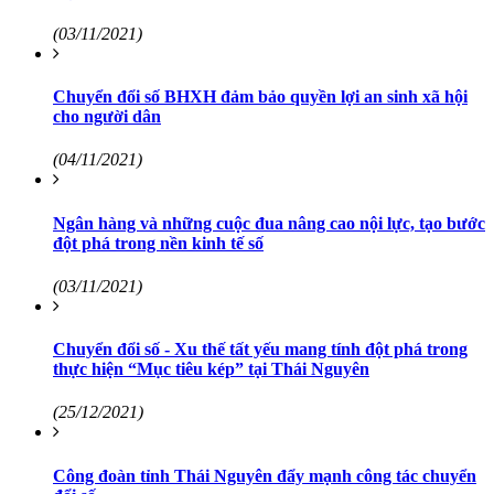
(03/11/2021)
Chuyển đổi số BHXH đảm bảo quyền lợi an sinh xã hội
cho người dân
(04/11/2021)
Ngân hàng và những cuộc đua nâng cao nội lực, tạo bước
đột phá trong nền kinh tế số
(03/11/2021)
Chuyển đổi số - Xu thế tất yếu mang tính đột phá trong
thực hiện “Mục tiêu kép” tại Thái Nguyên
(25/12/2021)
Công đoàn tỉnh Thái Nguyên đẩy mạnh công tác chuyển