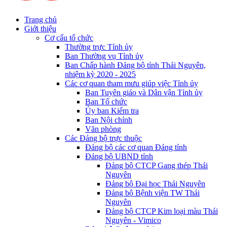
Trang chủ
Giới thiệu
Cơ cấu tổ chức
Thường trực Tỉnh ủy
Ban Thường vụ Tỉnh ủy
Ban Chấp hành Đảng bộ tỉnh Thái Nguyên,
nhiệm kỳ 2020 - 2025
Các cơ quan tham mưu giúp việc Tỉnh ủy
Ban Tuyên giáo và Dân vận Tỉnh ủy
Ban Tổ chức
Ủy ban Kiểm tra
Ban Nội chính
Văn phòng
Các Đảng bộ trực thuộc
Đảng bộ các cơ quan Đảng tỉnh
Đảng bộ UBND tỉnh
Đảng bộ CTCP Gang thép Thái
Nguyên
Đảng bộ Đại học Thái Nguyên
Đảng bộ Bệnh viện TW Thái
Nguyên
Đảng bộ CTCP Kim loại màu Thái
Nguyên - Vimico