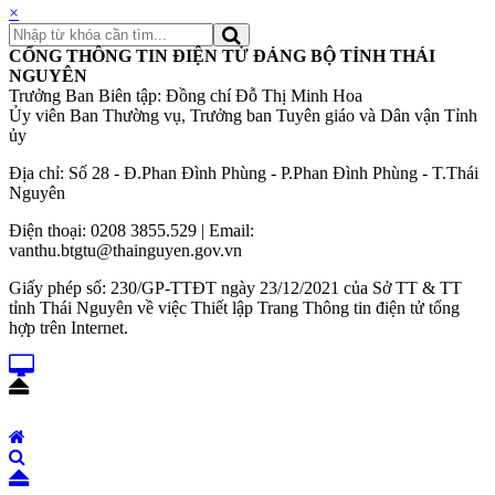
×
CỔNG THÔNG TIN ĐIỆN TỬ ĐẢNG BỘ TỈNH THÁI
NGUYÊN
Trưởng Ban Biên tập: Đồng chí Đỗ Thị Minh Hoa
Ủy viên Ban Thường vụ, Trưởng ban Tuyên giáo và Dân vận Tỉnh
ủy
Địa chỉ: Số 28 - Đ.Phan Đình Phùng - P.Phan Đình Phùng - T.Thái
Nguyên
Điện thoại: 0208 3855.529 | Email:
vanthu.btgtu@thainguyen.gov.vn
Giấy phép số: 230/GP-TTĐT ngày 23/12/2021 của Sở TT & TT
tỉnh Thái Nguyên về việc Thiết lập Trang Thông tin điện tử tổng
hợp trên Internet.