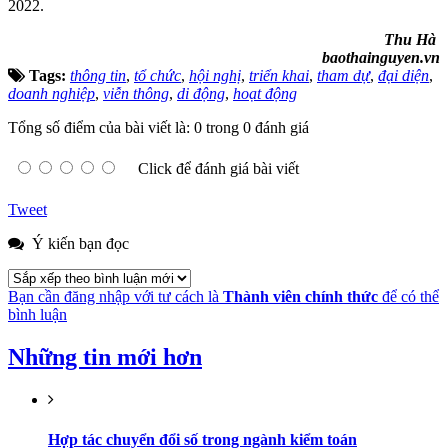
2022.
Thu Hà
baothainguyen.vn
Tags:
thông tin
,
tổ chức
,
hội nghị
,
triển khai
,
tham dự
,
đại diện
,
doanh nghiệp
,
viễn thông
,
di động
,
hoạt động
Tổng số điểm của bài viết là: 0 trong 0 đánh giá
Click để đánh giá bài viết
Tweet
Ý kiến bạn đọc
Bạn cần đăng nhập với tư cách là
Thành viên chính thức
để có thể
bình luận
Những tin mới hơn
Hợp tác chuyển đổi số trong ngành kiểm toán