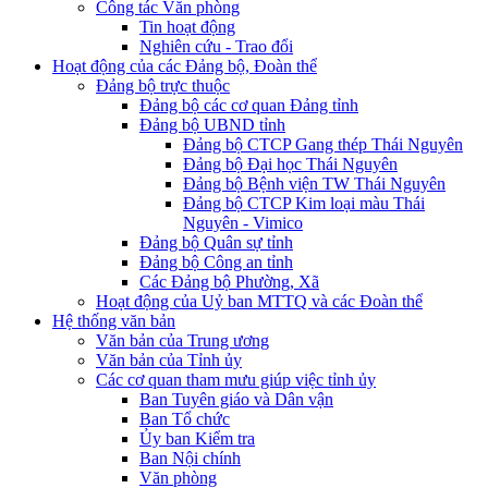
Công tác Văn phòng
Tin hoạt động
Nghiên cứu - Trao đổi
Hoạt động của các Đảng bộ, Đoàn thể
Đảng bộ trực thuộc
Đảng bộ các cơ quan Đảng tỉnh
Đảng bộ UBND tỉnh
Đảng bộ CTCP Gang thép Thái Nguyên
Đảng bộ Đại học Thái Nguyên
Đảng bộ Bệnh viện TW Thái Nguyên
Đảng bộ CTCP Kim loại màu Thái
Nguyên - Vimico
Đảng bộ Quân sự tỉnh
Đảng bộ Công an tỉnh
Các Đảng bộ Phường, Xã
Hoạt động của Uỷ ban MTTQ và các Đoàn thể
Hệ thống văn bản
Văn bản của Trung ương
Văn bản của Tỉnh ủy
Các cơ quan tham mưu giúp việc tỉnh ủy
Ban Tuyên giáo và Dân vận
Ban Tổ chức
Ủy ban Kiểm tra
Ban Nội chính
Văn phòng