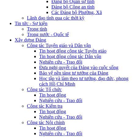
Đảng bộ Quân sự tỉnh
Đảng bộ Công an tỉnh
Các Đảng bộ Phường, Xã
Lãnh đạo tỉnh qua các thời kỳ
Tin tức - Sự kiện
Trong tỉnh
Trong nước - Quốc tế
Xây dựng Đảng
Công tác Tuyên giáo và Dân vận
Tin hoạt động công tác Tuyên giáo
Tin hoạt động công tác Dân vận
Nghiên cứu - Trao đổi
Đưa nghị quyết của Đảng vào cuộc sống
Bảo vệ nền tảng tư tưởng của Đảng
Học tập và làm theo tư tưởng, đạo đức, phong
cách Hồ Chí Minh
Công tác Tổ chức
Tin hoạt động
Nghiên cứu - Trao đổi
Công tác Kiểm tra
Tin hoạt động
Nghiên cứu - Trao đổi
Công tác Nội chính
Tin hoạt động
Nghiên cứu - Trao đổi