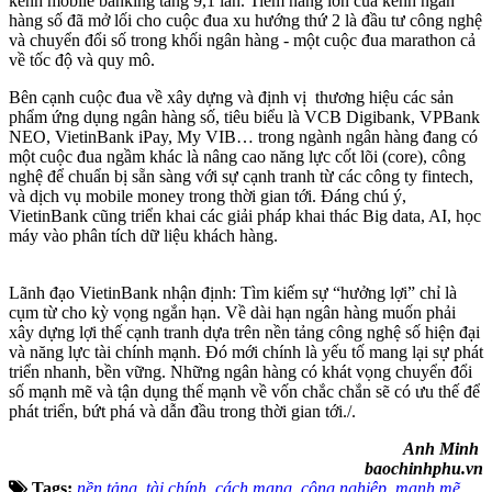
kênh mobile banking tăng 9,1 lần. Tiềm năng lớn của kênh ngân
hàng số đã mở lối cho cuộc đua xu hướng thứ 2 là đầu tư công nghệ
và chuyển đổi số trong khối ngân hàng - một cuộc đua marathon cả
về tốc độ và quy mô.
Bên cạnh cuộc đua về xây dựng và định vị thương hiệu các sản
phẩm ứng dụng ngân hàng số, tiêu biểu là VCB Digibank, VPBank
NEO, VietinBank iPay, My VIB… trong ngành ngân hàng đang có
một cuộc đua ngầm khác là nâng cao năng lực cốt lõi (core), công
nghệ để chuẩn bị sẵn sàng với sự cạnh tranh từ các công ty fintech,
và dịch vụ mobile money trong thời gian tới. Đáng chú ý,
VietinBank cũng triển khai các giải pháp khai thác Big data, AI, học
máy vào phân tích dữ liệu khách hàng.
Lãnh đạo VietinBank nhận định: Tìm kiếm sự “hưởng lợi” chỉ là
cụm từ cho kỳ vọng ngắn hạn. Về dài hạn ngân hàng muốn phải
xây dựng lợi thế cạnh tranh dựa trên nền tảng công nghệ số hiện đại
và năng lực tài chính mạnh. Đó mới chính là yếu tố mang lại sự phát
triển nhanh, bền vững. Những ngân hàng có khát vọng chuyển đổi
số mạnh mẽ và tận dụng thế mạnh về vốn chắc chắn sẽ có ưu thế để
phát triển, bứt phá và dẫn đầu trong thời gian tới./.
Anh Minh
baochinhphu.vn
Tags:
nền tảng
,
tài chính
,
cách mạng
,
công nghiệp
,
mạnh mẽ
,