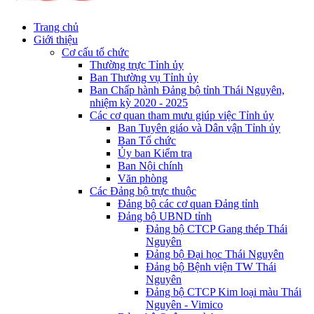
Trang chủ
Giới thiệu
Cơ cấu tổ chức
Thường trực Tỉnh ủy
Ban Thường vụ Tỉnh ủy
Ban Chấp hành Đảng bộ tỉnh Thái Nguyên,
nhiệm kỳ 2020 - 2025
Các cơ quan tham mưu giúp việc Tỉnh ủy
Ban Tuyên giáo và Dân vận Tỉnh ủy
Ban Tổ chức
Ủy ban Kiểm tra
Ban Nội chính
Văn phòng
Các Đảng bộ trực thuộc
Đảng bộ các cơ quan Đảng tỉnh
Đảng bộ UBND tỉnh
Đảng bộ CTCP Gang thép Thái
Nguyên
Đảng bộ Đại học Thái Nguyên
Đảng bộ Bệnh viện TW Thái
Nguyên
Đảng bộ CTCP Kim loại màu Thái
Nguyên - Vimico