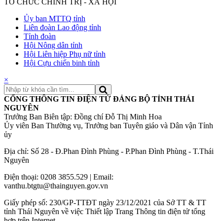
TỔ CHỨC CHÍNH TRỊ - XÃ HỘI
Ủy ban MTTQ tỉnh
Liên đoàn Lao động tỉnh
Tỉnh đoàn
Hội Nông dân tỉnh
Hội Liên hiệp Phụ nữ tỉnh
Hội Cựu chiến binh tỉnh
×
CỔNG THÔNG TIN ĐIỆN TỬ ĐẢNG BỘ TỈNH THÁI
NGUYÊN
Trưởng Ban Biên tập: Đồng chí Đỗ Thị Minh Hoa
Ủy viên Ban Thường vụ, Trưởng ban Tuyên giáo và Dân vận Tỉnh
ủy
Địa chỉ: Số 28 - Đ.Phan Đình Phùng - P.Phan Đình Phùng - T.Thái
Nguyên
Điện thoại: 0208 3855.529 | Email:
vanthu.btgtu@thainguyen.gov.vn
Giấy phép số: 230/GP-TTĐT ngày 23/12/2021 của Sở TT & TT
tỉnh Thái Nguyên về việc Thiết lập Trang Thông tin điện tử tổng
hợp trên Internet.