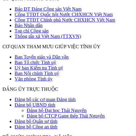
Báo ĐT Đảng Cộng sản Việt Nam
Cổng TTĐT Quốc hội Nước CHXHCN Việt Nam
Cổng TTĐT Chính phủ Nước CHXHCN Việt Nam
Báo Nhân dân
Tạp chí Cộng sản
Thông tấn xã Việt Nam (TTXVN)
CƠ QUAN THAM MƯU GIÚP VIỆC TỈNH ỦY
Ban Tuyên giáo và Dân vận
Ban Tổ chức Tỉnh uỷ
Uỷ ban Kiểm tra Tỉnh uỷ
Ban Nội chính Tỉnh uỷ
Văn phòng Tỉnh ủy
ĐẢNG ỦY TRỰC THUỘC
Đảng bộ các cơ quan Đảng tỉnh
Đảng bộ UBND tỉnh
Đảng bộ Đại học Thái Nguyên
Đảng bộ CTCP Gang thép Thái Nguyên
Đảng bộ Quân sự tỉnh
Đảng bộ Công an tỉnh