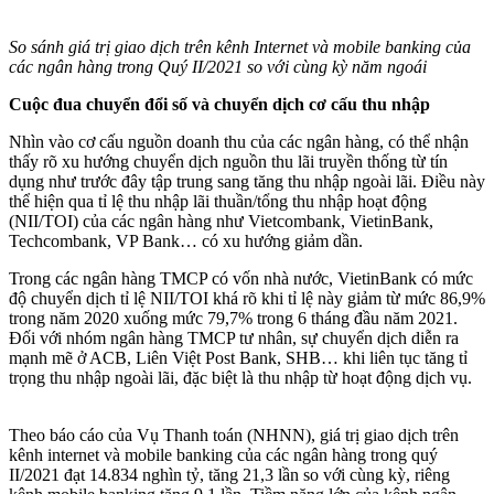
So sánh giá trị giao dịch trên kênh Internet và mobile banking của
các ngân hàng trong Quý II/2021 so với cùng kỳ năm ngoái
Cuộc đua chuyển đổi số và chuyển dịch cơ cấu thu nhập
Nhìn vào cơ cấu nguồn doanh thu của các ngân hàng, có thể nhận
thấy rõ xu hướng chuyển dịch nguồn thu lãi truyền thống từ tín
dụng như trước đây tập trung sang tăng thu nhập ngoài lãi. Điều này
thể hiện qua tỉ lệ thu nhập lãi thuần/tổng thu nhập hoạt động
(NII/TOI) của các ngân hàng như Vietcombank, VietinBank,
Techcombank, VP Bank… có xu hướng giảm dần.
Trong các ngân hàng TMCP có vốn nhà nước, VietinBank có mức
độ chuyển dịch tỉ lệ NII/TOI khá rõ khi tỉ lệ này giảm từ mức 86,9%
trong năm 2020 xuống mức 79,7% trong 6 tháng đầu năm 2021.
Đối với nhóm ngân hàng TMCP tư nhân, sự chuyển dịch diễn ra
mạnh mẽ ở ACB, Liên Việt Post Bank, SHB… khi liên tục tăng tỉ
trọng thu nhập ngoài lãi, đặc biệt là thu nhập từ hoạt động dịch vụ.
Theo báo cáo của Vụ Thanh toán (NHNN), giá trị giao dịch trên
kênh internet và mobile banking của các ngân hàng trong quý
II/2021 đạt 14.834 nghìn tỷ, tăng 21,3 lần so với cùng kỳ, riêng