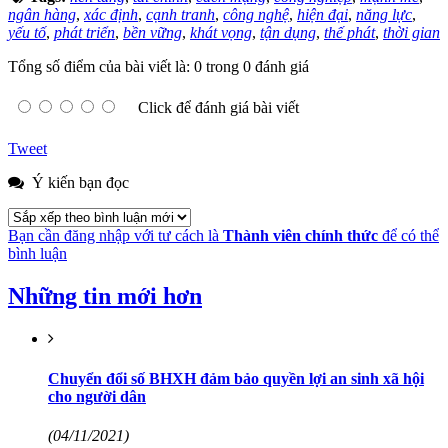
ngân hàng
,
xác định
,
cạnh tranh
,
công nghệ
,
hiện đại
,
năng lực
,
yếu tố
,
phát triển
,
bền vững
,
khát vọng
,
tận dụng
,
thế phát
,
thời gian
Tổng số điểm của bài viết là: 0 trong 0 đánh giá
Click để đánh giá bài viết
Tweet
Ý kiến bạn đọc
Bạn cần đăng nhập với tư cách là
Thành viên chính thức
để có thể
bình luận
Những tin mới hơn
Chuyển đổi số BHXH đảm bảo quyền lợi an sinh xã hội
cho người dân
(04/11/2021)