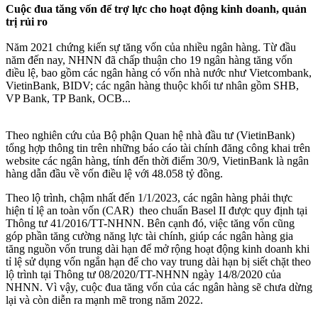
Cuộc đua tăng vốn để trợ lực cho hoạt động kinh doanh, quản
trị rủi ro
Năm 2021 chứng kiến sự tăng vốn của nhiều ngân hàng. Từ đầu
năm đến nay, NHNN đã chấp thuận cho 19 ngân hàng tăng vốn
điều lệ, bao gồm các ngân hàng có vốn nhà nước như Vietcombank,
VietinBank, BIDV; các ngân hàng thuộc khối tư nhân gồm SHB,
VP Bank, TP Bank, OCB...
Theo nghiên cứu của Bộ phận Quan hệ nhà đầu tư (VietinBank)
tổng hợp thông tin trên những báo cáo tài chính đăng công khai trên
website các ngân hàng, tính đến thời điểm 30/9, VietinBank là ngân
hàng dẫn đầu về vốn điều lệ với 48.058 tỷ đồng.
Theo lộ trình, chậm nhất đến 1/1/2023, các ngân hàng phải thực
hiện tỉ lệ an toàn vốn (CAR) theo chuẩn Basel II được quy định tại
Thông tư 41/2016/TT-NHNN. Bên cạnh đó, việc tăng vốn cũng
góp phần tăng cường năng lực tài chính, giúp các ngân hàng gia
tăng nguồn vốn trung dài hạn để mở rộng hoạt động kinh doanh khi
tỉ lệ sử dụng vốn ngắn hạn để cho vay trung dài hạn bị siết chặt theo
lộ trình tại Thông tư 08/2020/TT-NHNN ngày 14/8/2020 của
NHNN. Vì vậy, cuộc đua tăng vốn của các ngân hàng sẽ chưa dừng
lại và còn diễn ra mạnh mẽ trong năm 2022.