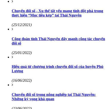
Chuyển đổi số - Xu thế tất yếu mang tính đột phá trong
thực hiện “Mục tiêu kép” tại Thái Nguyên
(25/12/2021)
Công đoàn tỉnh Thái Nguyên đẩy mạnh công tác chuyển
đổi số
(25/01/2022)
Hiệu quả từ chương trình chuyển đổi số của huyện Phú
Lương
(16/06/2022)
Chuyển đổi số trong nông nghiệp tại Thái Nguyên:
Những kỳ vọng khả quan
(23/06/2022)