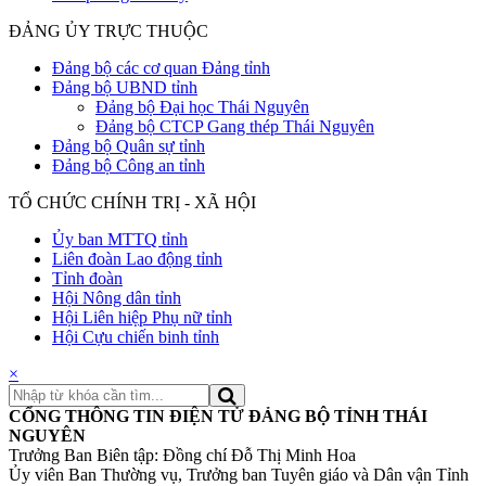
ĐẢNG ỦY TRỰC THUỘC
Đảng bộ các cơ quan Đảng tỉnh
Đảng bộ UBND tỉnh
Đảng bộ Đại học Thái Nguyên
Đảng bộ CTCP Gang thép Thái Nguyên
Đảng bộ Quân sự tỉnh
Đảng bộ Công an tỉnh
TỔ CHỨC CHÍNH TRỊ - XÃ HỘI
Ủy ban MTTQ tỉnh
Liên đoàn Lao động tỉnh
Tỉnh đoàn
Hội Nông dân tỉnh
Hội Liên hiệp Phụ nữ tỉnh
Hội Cựu chiến binh tỉnh
×
CỔNG THÔNG TIN ĐIỆN TỬ ĐẢNG BỘ TỈNH THÁI
NGUYÊN
Trưởng Ban Biên tập: Đồng chí Đỗ Thị Minh Hoa
Ủy viên Ban Thường vụ, Trưởng ban Tuyên giáo và Dân vận Tỉnh