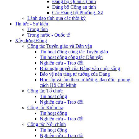
Đảng bộ Quân sự tỉnh
Đảng bộ Công an tỉnh
Các Đảng bộ Phường, Xã
Lãnh đạo tỉnh qua các thời kỳ
Tin tức - Sự kiện
Trong tỉnh
Trong nước - Quốc tế
Xây dựng Đảng
Công tác Tuyên giáo và Dân vận
Tin hoạt động công tác Tuyên giáo
Tin hoạt động công tác Dân vận
Nghiên cứu - Trao đổi
Đưa nghị quyết của Đảng vào cuộc sống
Bảo vệ nền tảng tư tưởng của Đảng
Học tập và làm theo tư tưởng, đạo đức, phong
cách Hồ Chí Minh
Công tác Tổ chức
Tin hoạt động
Nghiên cứu - Trao đổi
Công tác Kiểm tra
Tin hoạt động
Nghiên cứu - Trao đổi
Công tác Nội chính
Tin hoạt động
Nghiên cứu - Trao đổi