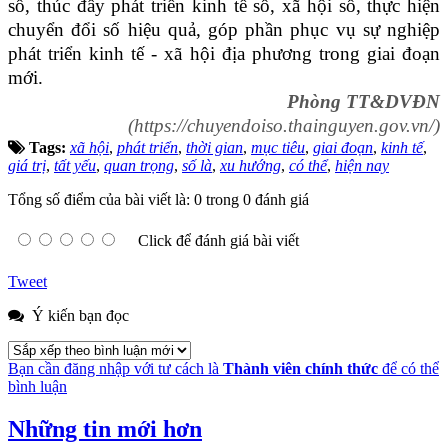
số, thúc đẩy phát triển kinh tế số, xã hội số, thực hiện
chuyển đổi số hiệu quả, góp phần phục vụ sự nghiệp
phát triển kinh tế - xã hội địa phương trong giai đoạn
mới.
Phòng TT&DVĐN
(https://chuyendoiso.thainguyen.gov.vn/)
Tags:
xã hội
,
phát triển
,
thời gian
,
mục tiêu
,
giai đoạn
,
kinh tế
,
giá trị
,
tất yếu
,
quan trọng
,
số là
,
xu hướng
,
có thể
,
hiện nay
Tổng số điểm của bài viết là: 0 trong 0 đánh giá
Click để đánh giá bài viết
Tweet
Ý kiến bạn đọc
Bạn cần đăng nhập với tư cách là
Thành viên chính thức
để có thể
bình luận
Những tin mới hơn