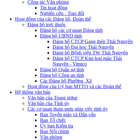
Công tác Văn phòng
Tin hoạt động
Nghiên cứu - Trao đổi
Hoạt động của các Đảng bộ, Đoàn thể
Đảng bộ trực thuộc
Đảng bộ các cơ quan Đảng tỉnh
Đảng bộ UBND tỉnh
Đảng bộ CTCP Gang thép Thái Nguyên
Đảng bộ Đại học Thái Nguyên
Đảng bộ Bệnh viện TW Thái Nguyên
Đảng bộ CTCP Kim loại màu Thái
Nguyên - Vimico
Đảng bộ Quân sự tỉnh
Đảng bộ Công an tỉnh
Các Đảng bộ Phường, Xã
Hoạt động của Uỷ ban MTTQ và các Đoàn thể
Hệ thống văn bản
Văn bản của Trung ương
Văn bản của Tỉnh ủy
Các cơ quan tham mưu giúp việc tỉnh ủy
Ban Tuyên giáo và Dân vận
Ban Tổ chức
Ủy ban Kiểm tra
Ban Nội chính
Văn phòng