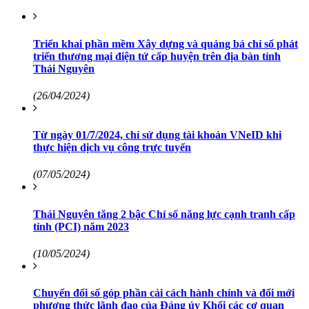
Triển khai phần mềm Xây dựng và quảng bá chỉ số phát
triển thương mại điện tử cấp huyện trên địa bàn tỉnh
Thái Nguyên
(26/04/2024)
Từ ngày 01/7/2024, chỉ sử dụng tài khoản VNeID khi
thực hiện dịch vụ công trực tuyến
(07/05/2024)
Thái Nguyên tăng 2 bậc Chỉ số năng lực cạnh tranh cấp
tỉnh (PCI) năm 2023
(10/05/2024)
Chuyển đổi số góp phần cải cách hành chính và đổi mới
phương thức lãnh đạo của Đảng ủy Khối các cơ quan