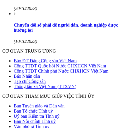
(20/10/2023)
Chuyển đổi số phải để người dân, doanh nghiệp được
hưởng lợi
(10/10/2023)
CƠ QUAN TRUNG ƯƠNG
Báo ĐT Đảng Cộng sản Việt Nam
Cổng TTĐT Quốc hội Nước CHXHCN Việt Nam
Cổng TTĐT Chính phủ Nước CHXHCN Việt Nam
Báo Nhân dân
Tạp chí Cộng sản
Thông tấn xã Việt Nam (TTXVN)
CƠ QUAN THAM MƯU GIÚP VIỆC TỈNH ỦY
Ban Tuyên giáo và Dân vận
Ban Tổ chức Tỉnh uỷ
Uỷ ban Kiểm tra Tỉnh uỷ
Ban Nội chính Tỉnh uỷ
Văn phòng Tỉnh ủy