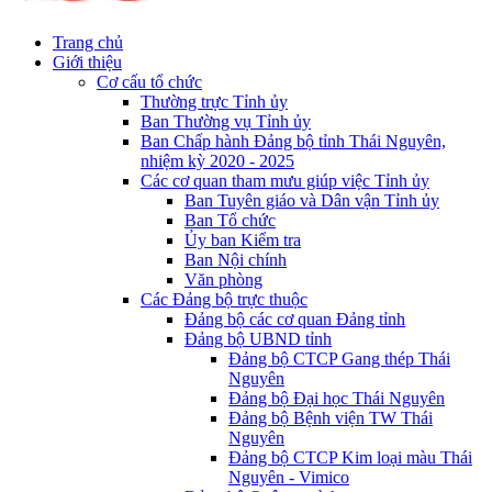
Trang chủ
Giới thiệu
Cơ cấu tổ chức
Thường trực Tỉnh ủy
Ban Thường vụ Tỉnh ủy
Ban Chấp hành Đảng bộ tỉnh Thái Nguyên,
nhiệm kỳ 2020 - 2025
Các cơ quan tham mưu giúp việc Tỉnh ủy
Ban Tuyên giáo và Dân vận Tỉnh ủy
Ban Tổ chức
Ủy ban Kiểm tra
Ban Nội chính
Văn phòng
Các Đảng bộ trực thuộc
Đảng bộ các cơ quan Đảng tỉnh
Đảng bộ UBND tỉnh
Đảng bộ CTCP Gang thép Thái
Nguyên
Đảng bộ Đại học Thái Nguyên
Đảng bộ Bệnh viện TW Thái
Nguyên
Đảng bộ CTCP Kim loại màu Thái
Nguyên - Vimico