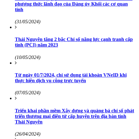
phương thức lãnh đạo của Đảng ủy Khối các cơ quan
tỉnh
(31/05/2024)
Thái Nguyên tăng 2 bậc Chỉ số năng lực cạnh tranh cấp
tỉnh (PCI) năm 2023
(10/05/2024)
Từ ngày 01/7/2024, chỉ sử dụng tài khoản VNeID khi
thực hiện dịch vụ công trực tuyến
(07/05/2024)
Triển khai phần mềm Xây dựng và quảng bá chỉ số phát
triển thương mại điện tử cấp huyện trên địa bàn tỉnh
Thái Nguyên
(26/04/2024)