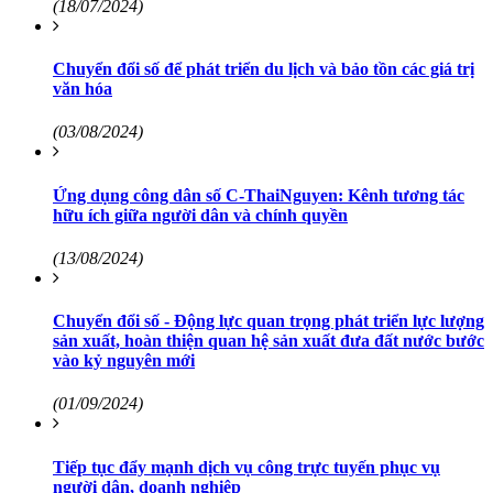
(18/07/2024)
Chuyển đổi số để phát triển du lịch và bảo tồn các giá trị
văn hóa
(03/08/2024)
Ứng dụng công dân số C-ThaiNguyen: Kênh tương tác
hữu ích giữa người dân và chính quyền
(13/08/2024)
Chuyển đổi số - Động lực quan trọng phát triển lực lượng
sản xuất, hoàn thiện quan hệ sản xuất đưa đất nước bước
vào kỷ nguyên mới
(01/09/2024)
Tiếp tục đẩy mạnh dịch vụ công trực tuyến phục vụ
người dân, doanh nghiệp