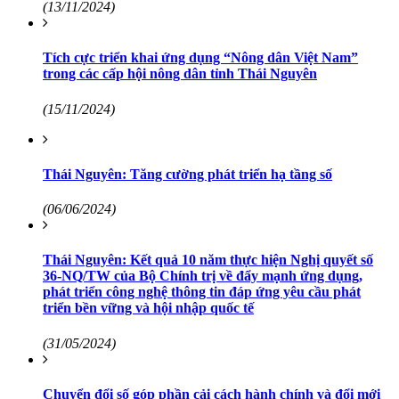
(13/11/2024)
Tích cực triển khai ứng dụng “Nông dân Việt Nam”
trong các cấp hội nông dân tỉnh Thái Nguyên
(15/11/2024)
Thái Nguyên: Tăng cường phát triển hạ tầng số
(06/06/2024)
Thái Nguyên: Kết quả 10 năm thực hiện Nghị quyết số
36-NQ/TW của Bộ Chính trị về đẩy mạnh ứng dụng,
phát triển công nghệ thông tin đáp ứng yêu cầu phát
triển bền vững và hội nhập quốc tế
(31/05/2024)
Chuyển đổi số góp phần cải cách hành chính và đổi mới