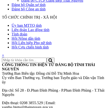
Đảng bộ CTCP Gang thép Thái Nguyên
Đảng bộ Quân sự tỉnh
Đảng bộ Công an tỉnh
TỔ CHỨC CHÍNH TRỊ - XÃ HỘI
Ủy ban MTTQ tỉnh
Liên đoàn Lao động tỉnh
Tỉnh đoàn
Hội Nông dân tỉnh
Hội Liên hiệp Phụ nữ tỉnh
Hội Cựu chiến binh tỉnh
×
CỔNG THÔNG TIN ĐIỆN TỬ ĐẢNG BỘ TỈNH THÁI
NGUYÊN
Trưởng Ban Biên tập: Đồng chí Đỗ Thị Minh Hoa
Ủy viên Ban Thường vụ, Trưởng ban Tuyên giáo và Dân vận Tỉnh
ủy
Địa chỉ: Số 28 - Đ.Phan Đình Phùng - P.Phan Đình Phùng - T.Thái
Nguyên
Điện thoại: 0208 3855.529 | Email:
vanthu.btgtu@thainguyen.gov.vn