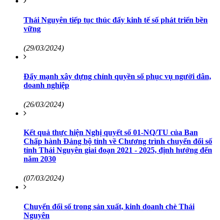
Thái Nguyên tiếp tục thúc đẩy kinh tế số phát triển bền
vững
(29/03/2024)
Đẩy mạnh xây dựng chính quyền số phục vụ người dân,
doanh nghiệp
(26/03/2024)
Kết quả thực hiện Nghị quyết số 01-NQ/TU của Ban
Chấp hành Đảng bộ tỉnh về Chương trình chuyển đổi số
tỉnh Thái Nguyên giai đoạn 2021 - 2025, định hướng đến
năm 2030
(07/03/2024)
Chuyển đổi số trong sản xuất, kinh doanh chè Thái
Nguyên