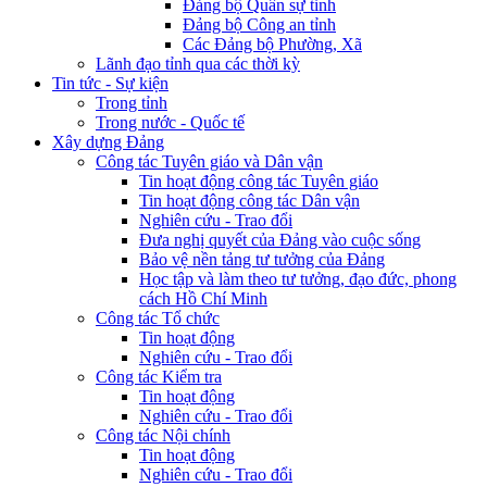
Đảng bộ Quân sự tỉnh
Đảng bộ Công an tỉnh
Các Đảng bộ Phường, Xã
Lãnh đạo tỉnh qua các thời kỳ
Tin tức - Sự kiện
Trong tỉnh
Trong nước - Quốc tế
Xây dựng Đảng
Công tác Tuyên giáo và Dân vận
Tin hoạt động công tác Tuyên giáo
Tin hoạt động công tác Dân vận
Nghiên cứu - Trao đổi
Đưa nghị quyết của Đảng vào cuộc sống
Bảo vệ nền tảng tư tưởng của Đảng
Học tập và làm theo tư tưởng, đạo đức, phong
cách Hồ Chí Minh
Công tác Tổ chức
Tin hoạt động
Nghiên cứu - Trao đổi
Công tác Kiểm tra
Tin hoạt động
Nghiên cứu - Trao đổi
Công tác Nội chính
Tin hoạt động
Nghiên cứu - Trao đổi