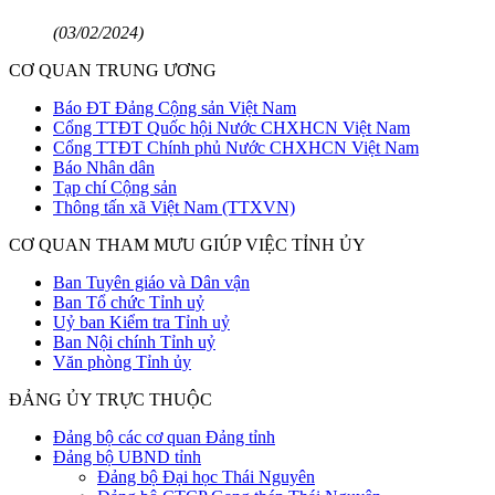
(03/02/2024)
CƠ QUAN TRUNG ƯƠNG
Báo ĐT Đảng Cộng sản Việt Nam
Cổng TTĐT Quốc hội Nước CHXHCN Việt Nam
Cổng TTĐT Chính phủ Nước CHXHCN Việt Nam
Báo Nhân dân
Tạp chí Cộng sản
Thông tấn xã Việt Nam (TTXVN)
CƠ QUAN THAM MƯU GIÚP VIỆC TỈNH ỦY
Ban Tuyên giáo và Dân vận
Ban Tổ chức Tỉnh uỷ
Uỷ ban Kiểm tra Tỉnh uỷ
Ban Nội chính Tỉnh uỷ
Văn phòng Tỉnh ủy
ĐẢNG ỦY TRỰC THUỘC
Đảng bộ các cơ quan Đảng tỉnh
Đảng bộ UBND tỉnh
Đảng bộ Đại học Thái Nguyên