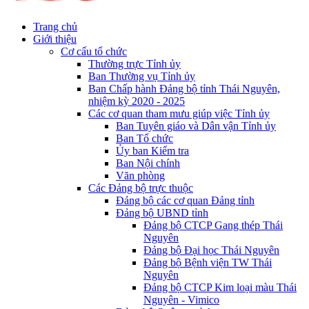
Trang chủ
Giới thiệu
Cơ cấu tổ chức
Thường trực Tỉnh ủy
Ban Thường vụ Tỉnh ủy
Ban Chấp hành Đảng bộ tỉnh Thái Nguyên,
nhiệm kỳ 2020 - 2025
Các cơ quan tham mưu giúp việc Tỉnh ủy
Ban Tuyên giáo và Dân vận Tỉnh ủy
Ban Tổ chức
Ủy ban Kiểm tra
Ban Nội chính
Văn phòng
Các Đảng bộ trực thuộc
Đảng bộ các cơ quan Đảng tỉnh
Đảng bộ UBND tỉnh
Đảng bộ CTCP Gang thép Thái
Nguyên
Đảng bộ Đại học Thái Nguyên
Đảng bộ Bệnh viện TW Thái
Nguyên
Đảng bộ CTCP Kim loại màu Thái
Nguyên - Vimico