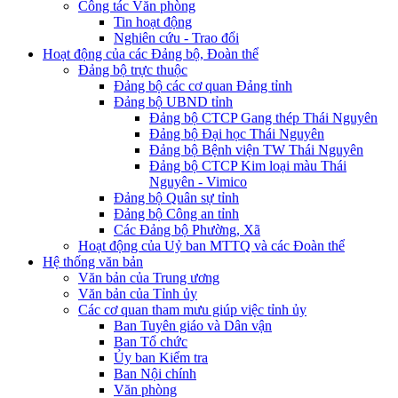
Công tác Văn phòng
Tin hoạt động
Nghiên cứu - Trao đổi
Hoạt động của các Đảng bộ, Đoàn thể
Đảng bộ trực thuộc
Đảng bộ các cơ quan Đảng tỉnh
Đảng bộ UBND tỉnh
Đảng bộ CTCP Gang thép Thái Nguyên
Đảng bộ Đại học Thái Nguyên
Đảng bộ Bệnh viện TW Thái Nguyên
Đảng bộ CTCP Kim loại màu Thái
Nguyên - Vimico
Đảng bộ Quân sự tỉnh
Đảng bộ Công an tỉnh
Các Đảng bộ Phường, Xã
Hoạt động của Uỷ ban MTTQ và các Đoàn thể
Hệ thống văn bản
Văn bản của Trung ương
Văn bản của Tỉnh ủy
Các cơ quan tham mưu giúp việc tỉnh ủy
Ban Tuyên giáo và Dân vận
Ban Tổ chức
Ủy ban Kiểm tra
Ban Nội chính
Văn phòng