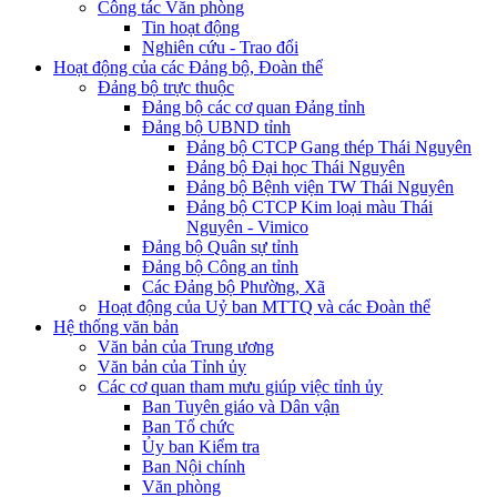
Công tác Văn phòng
Tin hoạt động
Nghiên cứu - Trao đổi
Hoạt động của các Đảng bộ, Đoàn thể
Đảng bộ trực thuộc
Đảng bộ các cơ quan Đảng tỉnh
Đảng bộ UBND tỉnh
Đảng bộ CTCP Gang thép Thái Nguyên
Đảng bộ Đại học Thái Nguyên
Đảng bộ Bệnh viện TW Thái Nguyên
Đảng bộ CTCP Kim loại màu Thái
Nguyên - Vimico
Đảng bộ Quân sự tỉnh
Đảng bộ Công an tỉnh
Các Đảng bộ Phường, Xã
Hoạt động của Uỷ ban MTTQ và các Đoàn thể
Hệ thống văn bản
Văn bản của Trung ương
Văn bản của Tỉnh ủy
Các cơ quan tham mưu giúp việc tỉnh ủy
Ban Tuyên giáo và Dân vận
Ban Tổ chức
Ủy ban Kiểm tra
Ban Nội chính
Văn phòng