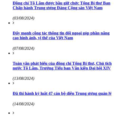
Đồng chí Tô Lâm được bầu giữ chức Tổng Bí thư Ban
Chấp hành Trung ương Đảng Cộng sản Việt Nam
(03/08/2024)
Đẩy mạnh công tác thông tin đối ngoại góp phần nâng
cao hình ảnh, vị thế của Việt Nam
(07/08/2024)
Toàn văn phát biểu của đồng chí Tổng Bí thư, Chủ tịch
nước Tô Lâm, Trưởng Tiểu ban Văn kiện Đại hội XIV
(13/08/2024)
Đã thi hành kỷ luật 47 cán bộ diện Trung ương quản lý
(14/08/2024)