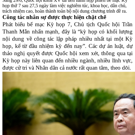
Sáng 29/6, Quốc hội khóa XV đã tiến hành họp phiên bế mạc Kỳ
họp thứ 7 sau 27,5 ngày làm việc nghiêm túc, khoa học, dân chủ,
trách nhiệm cao, hoàn thành toàn bộ nội dung chương trình đề ra.
Công tác nhân sự được thực hiện chặt chẽ
Phát biểu bế mạc Kỳ họp 7, Chủ tịch Quốc hội Trần
Thanh Mẫn nhấn mạnh, đây là “kỳ họp có khối lượng
nội dung về công tác lập pháp nhiều nhất tại một Kỳ
họp, kể từ đầu nhiệm kỳ đến nay”. Các dự án luật, dự
thảo nghị quyết được Quốc hội xem xét, thông qua tại
Kỳ họp này liên quan đến nhiều ngành, nhiều lĩnh vực,
được cử tri và Nhân dân cả nước rất quan tâm, theo dõi.