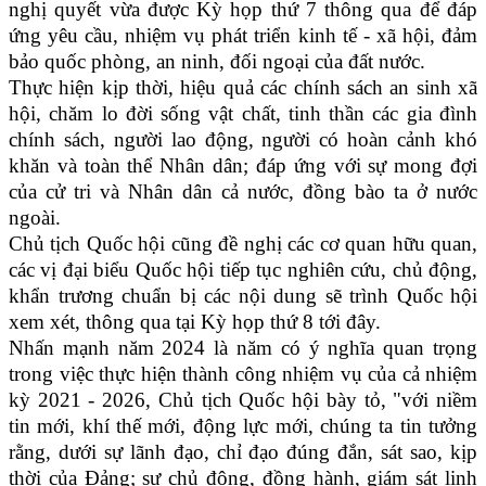
nghị quyết vừa được Kỳ họp thứ 7 thông qua để đáp
ứng yêu cầu, nhiệm vụ phát triển kinh tế - xã hội, đảm
bảo quốc phòng, an ninh, đối ngoại của đất nước.
Thực hiện kịp thời, hiệu quả các chính sách an sinh xã
hội, chăm lo đời sống vật chất, tinh thần các gia đình
chính sách, người lao động, người có hoàn cảnh khó
khăn và toàn thể Nhân dân; đáp ứng với sự mong đợi
của cử tri và Nhân dân cả nước, đồng bào ta ở nước
ngoài.
Chủ tịch Quốc hội cũng đề nghị các cơ quan hữu quan,
các vị đại biểu Quốc hội tiếp tục nghiên cứu, chủ động,
khẩn trương chuẩn bị các nội dung sẽ trình Quốc hội
xem xét, thông qua tại Kỳ họp thứ 8 tới đây.
Nhấn mạnh năm 2024 là năm có ý nghĩa quan trọng
trong việc thực hiện thành công nhiệm vụ của cả nhiệm
kỳ 2021 - 2026, Chủ tịch Quốc hội bày tỏ, "với niềm
tin mới, khí thế mới, động lực mới, chúng ta tin tưởng
rằng, dưới sự lãnh đạo, chỉ đạo đúng đắn, sát sao, kịp
thời của Đảng; sự chủ động, đồng hành, giám sát linh