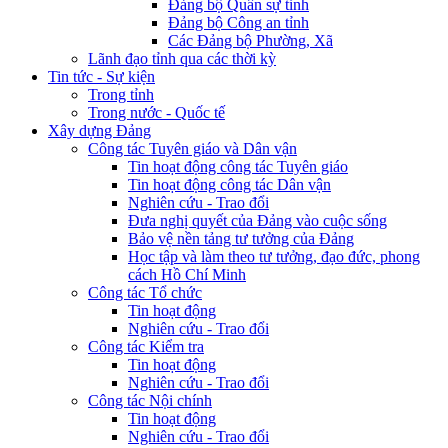
Đảng bộ Quân sự tỉnh
Đảng bộ Công an tỉnh
Các Đảng bộ Phường, Xã
Lãnh đạo tỉnh qua các thời kỳ
Tin tức - Sự kiện
Trong tỉnh
Trong nước - Quốc tế
Xây dựng Đảng
Công tác Tuyên giáo và Dân vận
Tin hoạt động công tác Tuyên giáo
Tin hoạt động công tác Dân vận
Nghiên cứu - Trao đổi
Đưa nghị quyết của Đảng vào cuộc sống
Bảo vệ nền tảng tư tưởng của Đảng
Học tập và làm theo tư tưởng, đạo đức, phong
cách Hồ Chí Minh
Công tác Tổ chức
Tin hoạt động
Nghiên cứu - Trao đổi
Công tác Kiểm tra
Tin hoạt động
Nghiên cứu - Trao đổi
Công tác Nội chính
Tin hoạt động
Nghiên cứu - Trao đổi