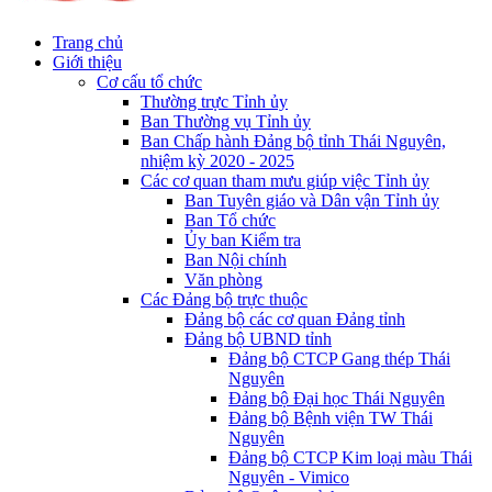
Trang chủ
Giới thiệu
Cơ cấu tổ chức
Thường trực Tỉnh ủy
Ban Thường vụ Tỉnh ủy
Ban Chấp hành Đảng bộ tỉnh Thái Nguyên,
nhiệm kỳ 2020 - 2025
Các cơ quan tham mưu giúp việc Tỉnh ủy
Ban Tuyên giáo và Dân vận Tỉnh ủy
Ban Tổ chức
Ủy ban Kiểm tra
Ban Nội chính
Văn phòng
Các Đảng bộ trực thuộc
Đảng bộ các cơ quan Đảng tỉnh
Đảng bộ UBND tỉnh
Đảng bộ CTCP Gang thép Thái
Nguyên
Đảng bộ Đại học Thái Nguyên
Đảng bộ Bệnh viện TW Thái
Nguyên
Đảng bộ CTCP Kim loại màu Thái
Nguyên - Vimico