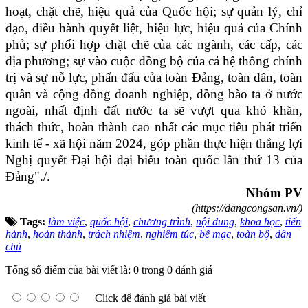
hoạt, chặt chẽ, hiệu quả của Quốc hội; sự quản lý, chỉ
đạo, điều hành quyết liệt, hiệu lực, hiệu quả của Chính
phủ; sự phối hợp chặt chẽ của các ngành, các cấp, các
địa phương; sự vào cuộc đồng bộ của cả hệ thống chính
trị và sự nỗ lực, phấn đấu của toàn Đảng, toàn dân, toàn
quân và cộng đồng doanh nghiệp, đồng bào ta ở nước
ngoài, nhất định đất nước ta sẽ vượt qua khó khăn,
thách thức, hoàn thành cao nhất các mục tiêu phát triển
kinh tế - xã hội năm 2024, góp phần thực hiện thắng lợi
Nghị quyết Đại hội đại biểu toàn quốc lần thứ 13 của
Đảng"./.
Nhóm PV
(https://dangcongsan.vn/)
Tags:
làm việc
,
quốc hội
,
chương trình
,
nội dung
,
khoa học
,
tiến
hành
,
hoàn thành
,
trách nhiệm
,
nghiêm túc
,
bế mạc
,
toàn bộ
,
dân
chủ
Tổng số điểm của bài viết là: 0 trong 0 đánh giá
Click để đánh giá bài viết