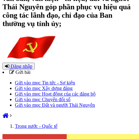
Thái Nguyên góp phần phục vụ hiệu quả
công tác lãnh đạo, chỉ đạo của Ban
thường vụ tỉnh ủy;
Đăng nhập
Gửi bài
Gửi vào mục Tin tức - Sự kiện
Gửi vào mục Xây dựng đảng
Gửi vào mục Hoạt động của các đảng bộ
Gửi vào mục Chuyển đổi số
Gửi vào mục Đất và người Thái Nguyên
Trong nước - Quốc tế