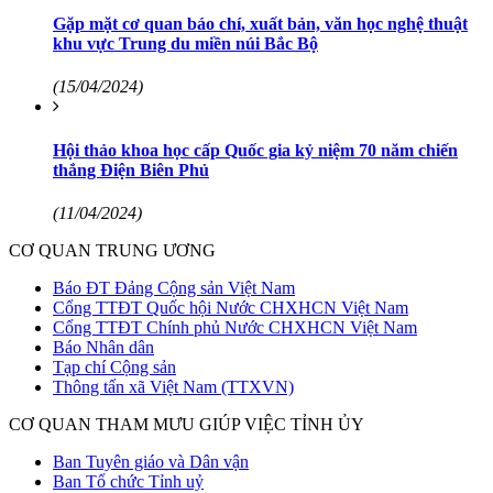
Gặp mặt cơ quan báo chí, xuất bản, văn học nghệ thuật
khu vực Trung du miền núi Bắc Bộ
(15/04/2024)
Hội thảo khoa học cấp Quốc gia kỷ niệm 70 năm chiến
thắng Điện Biên Phủ
(11/04/2024)
CƠ QUAN TRUNG ƯƠNG
Báo ĐT Đảng Cộng sản Việt Nam
Cổng TTĐT Quốc hội Nước CHXHCN Việt Nam
Cổng TTĐT Chính phủ Nước CHXHCN Việt Nam
Báo Nhân dân
Tạp chí Cộng sản
Thông tấn xã Việt Nam (TTXVN)
CƠ QUAN THAM MƯU GIÚP VIỆC TỈNH ỦY
Ban Tuyên giáo và Dân vận
Ban Tổ chức Tỉnh uỷ