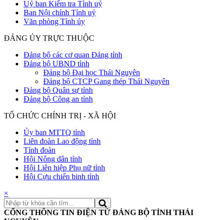
Uỷ ban Kiểm tra Tỉnh uỷ
Ban Nội chính Tỉnh uỷ
Văn phòng Tỉnh ủy
ĐẢNG ỦY TRỰC THUỘC
Đảng bộ các cơ quan Đảng tỉnh
Đảng bộ UBND tỉnh
Đảng bộ Đại học Thái Nguyên
Đảng bộ CTCP Gang thép Thái Nguyên
Đảng bộ Quân sự tỉnh
Đảng bộ Công an tỉnh
TỔ CHỨC CHÍNH TRỊ - XÃ HỘI
Ủy ban MTTQ tỉnh
Liên đoàn Lao động tỉnh
Tỉnh đoàn
Hội Nông dân tỉnh
Hội Liên hiệp Phụ nữ tỉnh
Hội Cựu chiến binh tỉnh
×
CỔNG THÔNG TIN ĐIỆN TỬ ĐẢNG BỘ TỈNH THÁI