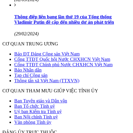
Thông điệp liên bang lần thứ 19 của Tổng thống
Vladimir Putin đề cập đến nhiều dự án phát triển
(29/02/2024)
CƠ QUAN TRUNG ƯƠNG
Báo ĐT Đảng Cộng sản Việt Nam
Cổng TTĐT Quốc hội Nước CHXHCN Việt Nam
Cổng TTĐT Chính phủ Nước CHXHCN Việt Nam
Báo Nhân dân
Tạp chí Cộng sản
Thông tấn xã Việt Nam (TTXVN)
CƠ QUAN THAM MƯU GIÚP VIỆC TỈNH ỦY
Ban Tuyên giáo và Dân vận
Ban Tổ chức Tỉnh uỷ
Uỷ ban Kiểm tra Tỉnh uỷ
Ban Nội chính Tỉnh uỷ
Văn phòng Tỉnh ủy
ĐẢNG ỦY TRỰC THUỘC