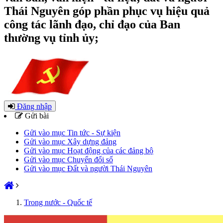
Thái Nguyên góp phần phục vụ hiệu quả
công tác lãnh đạo, chỉ đạo của Ban
thường vụ tỉnh ủy;
Đăng nhập
Gửi bài
Gửi vào mục Tin tức - Sự kiện
Gửi vào mục Xây dựng đảng
Gửi vào mục Hoạt động của các đảng bộ
Gửi vào mục Chuyển đổi số
Gửi vào mục Đất và người Thái Nguyên
Trong nước - Quốc tế