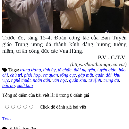
Trước đó, sáng 15-4, Đoàn công tác của Ban Tuyên
giáo Trung ương đã thành kính dâng hương tưởng
niệm, tri ân công đức các Vua Hùng.
P.V - C.T.V
(https://baothainguyen.vn/)
Tags:
trung ương
,
tỉnh ủy
,
tổ chức
,
thái nguyên
,
tuyên giáo
,
báo
chí
,
chủ trì
,
phối hợp
,
cơ quan
,
tổng cục
,
gặp mặt
,
quân đội
,
khu
vực
,
nghệ thuật
,
nhân dân
,
văn học
,
quân khu
,
tư lệnh
,
trung du
,
bắc bộ
,
xuất bản
Tổng số điểm của bài viết là: 0 trong 0 đánh giá
Click để đánh giá bài viết
Tweet
Ý kiến bạn đọc