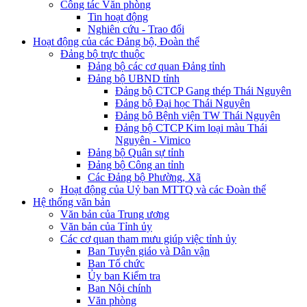
Công tác Văn phòng
Tin hoạt động
Nghiên cứu - Trao đổi
Hoạt động của các Đảng bộ, Đoàn thể
Đảng bộ trực thuộc
Đảng bộ các cơ quan Đảng tỉnh
Đảng bộ UBND tỉnh
Đảng bộ CTCP Gang thép Thái Nguyên
Đảng bộ Đại học Thái Nguyên
Đảng bộ Bệnh viện TW Thái Nguyên
Đảng bộ CTCP Kim loại màu Thái
Nguyên - Vimico
Đảng bộ Quân sự tỉnh
Đảng bộ Công an tỉnh
Các Đảng bộ Phường, Xã
Hoạt động của Uỷ ban MTTQ và các Đoàn thể
Hệ thống văn bản
Văn bản của Trung ương
Văn bản của Tỉnh ủy
Các cơ quan tham mưu giúp việc tỉnh ủy
Ban Tuyên giáo và Dân vận
Ban Tổ chức
Ủy ban Kiểm tra
Ban Nội chính
Văn phòng