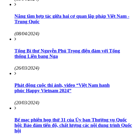
Nâng tầm hợp tác giữa hai cơ quan lập pháp Việt Nam -
Trung Quốc
(08/04/2024)
Tổng Bí thư Nguyễn Phú Trọng điện đàm với Tổng
thống Liên bang Nga
(26/03/2024)
Phát động cuộc thi ảnh, video “Việt Nam hạnh
phúc Happy Vietnam 2024”
(20/03/2024)
Bế mạc phiên họp thứ 31 của Ủy ban Thường vụ Quốc
hội: Bảo đảm tiến độ, chất lượng các nội dung trình Quốc
hội