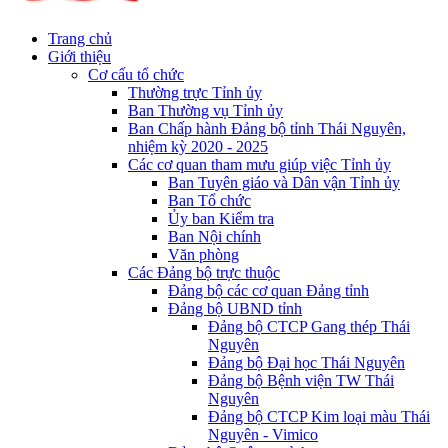
Trang chủ
Giới thiệu
Cơ cấu tổ chức
Thường trực Tỉnh ủy
Ban Thường vụ Tỉnh ủy
Ban Chấp hành Đảng bộ tỉnh Thái Nguyên,
nhiệm kỳ 2020 - 2025
Các cơ quan tham mưu giúp việc Tỉnh ủy
Ban Tuyên giáo và Dân vận Tỉnh ủy
Ban Tổ chức
Ủy ban Kiểm tra
Ban Nội chính
Văn phòng
Các Đảng bộ trực thuộc
Đảng bộ các cơ quan Đảng tỉnh
Đảng bộ UBND tỉnh
Đảng bộ CTCP Gang thép Thái
Nguyên
Đảng bộ Đại học Thái Nguyên
Đảng bộ Bệnh viện TW Thái
Nguyên
Đảng bộ CTCP Kim loại màu Thái
Nguyên - Vimico