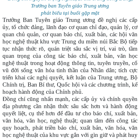
Trưởng ban Tuyên giáo Trung ương
phát biểu tại buổi gặp mặt
Trưởng Ban Tuyên giáo Trung ương đề nghị các cấp
ủy, tổ chức đảng, lãnh đạo cơ quan chỉ đạo, quản lý, cơ
quan chủ quản, cơ quan báo chí, xuất bản, các hội văn
học nghệ thuật khu vực Trung du miền núi Bắc Bộ tiếp
tục nhận thức rõ, quán triệt sâu sắc vị trí, vai trò, tầm
quan trọng của công tác báo chí, xuât bản, văn học
nghệ thuật trong hoạt động thông tin, tuyên truyền, cổ
vũ đời sống văn hóa tinh thần của Nhân dân; tích cực
triển khai các nghị quyết, kết luận của Trung ương, Bộ
Chính trị, Ban Bí thư, Quốc hội và các chương trình, kế
hoạch hành động của Chỉnh phủ.
Đồng chí cũng nhấn mạnh, các cấp ủy và chính quyền
địa phương cần nhận thức sâu sắc hơn và hành động
quyết liệt, cụ thể hơn để đầu tư cho báo chí, xuất bản,
văn hóa, văn học, nghệ thuật; quan tâm đến công tác
quy hoạch, phát triền báo chí, xuất bản, văn hóa, văn
học nghệ thuật của khu vực gắn với gìn giữ và phát huy