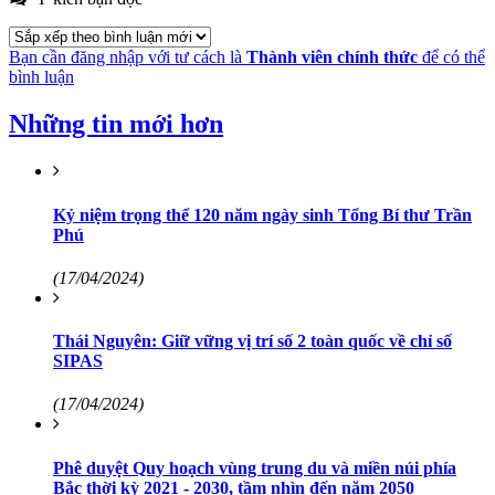
Bạn cần đăng nhập với tư cách là
Thành viên chính thức
để có thể
bình luận
Những tin mới hơn
Kỷ niệm trọng thể 120 năm ngày sinh Tổng Bí thư Trần
Phú
(17/04/2024)
Thái Nguyên: Giữ vững vị trí số 2 toàn quốc về chỉ số
SIPAS
(17/04/2024)
Phê duyệt Quy hoạch vùng trung du và miền núi phía
Bắc thời kỳ 2021 - 2030, tầm nhìn đến năm 2050