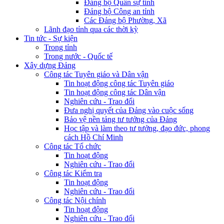
Đảng bộ Quân sự tỉnh
Đảng bộ Công an tỉnh
Các Đảng bộ Phường, Xã
Lãnh đạo tỉnh qua các thời kỳ
Tin tức - Sự kiện
Trong tỉnh
Trong nước - Quốc tế
Xây dựng Đảng
Công tác Tuyên giáo và Dân vận
Tin hoạt động công tác Tuyên giáo
Tin hoạt động công tác Dân vận
Nghiên cứu - Trao đổi
Đưa nghị quyết của Đảng vào cuộc sống
Bảo vệ nền tảng tư tưởng của Đảng
Học tập và làm theo tư tưởng, đạo đức, phong
cách Hồ Chí Minh
Công tác Tổ chức
Tin hoạt động
Nghiên cứu - Trao đổi
Công tác Kiểm tra
Tin hoạt động
Nghiên cứu - Trao đổi
Công tác Nội chính
Tin hoạt động
Nghiên cứu - Trao đổi