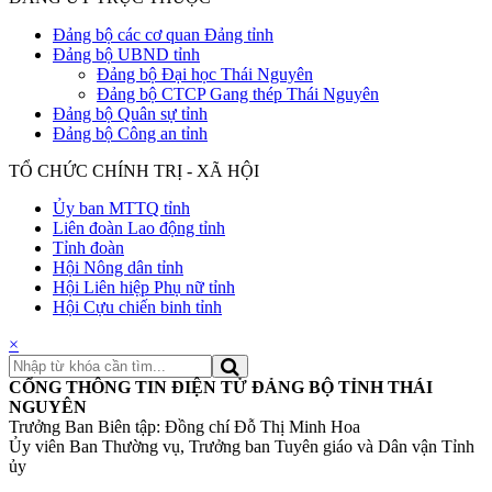
Đảng bộ các cơ quan Đảng tỉnh
Đảng bộ UBND tỉnh
Đảng bộ Đại học Thái Nguyên
Đảng bộ CTCP Gang thép Thái Nguyên
Đảng bộ Quân sự tỉnh
Đảng bộ Công an tỉnh
TỔ CHỨC CHÍNH TRỊ - XÃ HỘI
Ủy ban MTTQ tỉnh
Liên đoàn Lao động tỉnh
Tỉnh đoàn
Hội Nông dân tỉnh
Hội Liên hiệp Phụ nữ tỉnh
Hội Cựu chiến binh tỉnh
×
CỔNG THÔNG TIN ĐIỆN TỬ ĐẢNG BỘ TỈNH THÁI
NGUYÊN
Trưởng Ban Biên tập: Đồng chí Đỗ Thị Minh Hoa
Ủy viên Ban Thường vụ, Trưởng ban Tuyên giáo và Dân vận Tỉnh
ủy