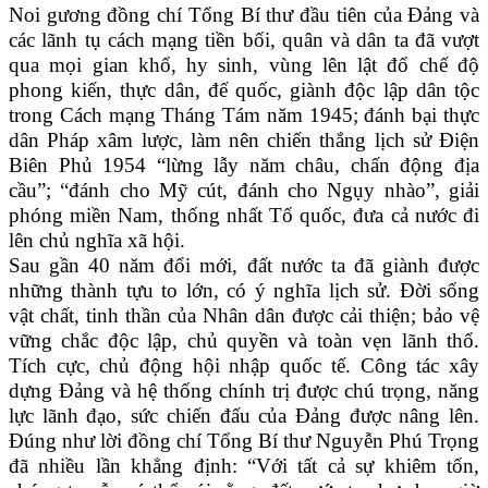
Noi gương đồng chí Tổng Bí thư đầu tiên của Đảng và
các lãnh tụ cách mạng tiền bối, quân và dân ta đã vượt
qua mọi gian khổ, hy sinh, vùng lên lật đổ chế độ
phong kiến, thực dân, đế quốc, giành độc lập dân tộc
trong Cách mạng Tháng Tám năm 1945; đánh bại thực
dân Pháp xâm lược, làm nên chiến thắng lịch sử Điện
Biên Phủ 1954 “lừng lẫy năm châu, chấn động địa
cầu”; “đánh cho Mỹ cút, đánh cho Ngụy nhào”, giải
phóng miền Nam, thống nhất Tổ quốc, đưa cả nước đi
lên chủ nghĩa xã hội.
Sau gần 40 năm đổi mới, đất nước ta đã giành được
những thành tựu to lớn, có ý nghĩa lịch sử. Đời sống
vật chất, tinh thần của Nhân dân được cải thiện; bảo vệ
vững chắc độc lập, chủ quyền và toàn vẹn lãnh thổ.
Tích cực, chủ động hội nhập quốc tế. Công tác xây
dựng Đảng và hệ thống chính trị được chú trọng, năng
lực lãnh đạo, sức chiến đấu của Đảng được nâng lên.
Đúng như lời đồng chí Tổng Bí thư Nguyễn Phú Trọng
đã nhiều lần khẳng định: “Với tất cả sự khiêm tốn,