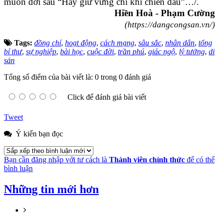
muôn đời sau “Hãy giữ vững chí khí chiến đấu”…/.
Hiền Hoà - Phạm Cường
(https://dangcongsan.vn/)
Tags:
đồng chí
,
hoạt động
,
cách mạng
,
sâu sắc
,
nhân dân
,
tổng
bí thư
,
sự nghiệp
,
bài học
,
cuộc đời
,
trần phú
,
giác ngộ
,
lý tưởng
,
di
sản
Tổng số điểm của bài viết là: 0 trong 0 đánh giá
Click để đánh giá bài viết
Tweet
Ý kiến bạn đọc
Bạn cần đăng nhập với tư cách là
Thành viên chính thức
để có thể
bình luận
Những tin mới hơn