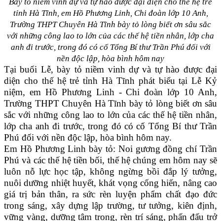
Bày tỏ niềm vinh dự và tự hào được đại diện cho thế hệ trẻ
tỉnh Hà Tĩnh, em Hồ Phương Linh, Chi đoàn lớp 10 Anh,
Trường THPT Chuyên Hà Tĩnh bày tỏ lòng biết ơn sâu sắc
với những công lao to lớn của các thế hệ tiền nhân, lớp cha
anh đi trước, trong đó có cố Tổng Bí thư Trần Phú đối với
nền độc lập, hòa bình hôm nay
Tại buổi Lễ, bày tỏ niềm vinh dự và tự hào được đại
diện cho thế hệ trẻ tỉnh Hà Tĩnh phát biểu tại Lễ Kỷ
niệm, em Hồ Phương Linh - Chi đoàn lớp 10 Anh,
Trường THPT Chuyên Hà Tĩnh bày tỏ lòng biết ơn sâu
sắc với những công lao to lớn của các thế hệ tiền nhân,
lớp cha anh đi trước, trong đó có cố Tổng Bí thư Trần
Phú đối với nền độc lập, hòa bình hôm nay.
Em Hồ Phương Linh bày tỏ: Noi gương đồng chí Trần
Phú và các thế hệ tiền bối, thế hệ chúng em hôm nay sẽ
luôn nỗ lực học tập, không ngừng bồi đắp lý tưởng,
nuôi dưỡng nhiệt huyết, khát vọng cống hiến, nâng cao
giá trị bản thân, ra sức rèn luyện phẩm chất đạo đức
trong sáng, xây dựng lập trường, tư tưởng, kiên định,
vững vàng, dưỡng tâm trong, rèn trí sáng, phấn đấu trở