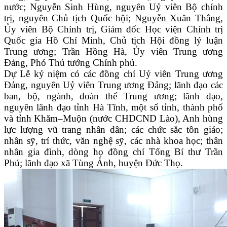
nước; Nguyễn Sinh Hùng, nguyên Uỷ viên Bộ chính
trị, nguyên Chủ tịch Quốc hội; Nguyễn Xuân Thắng,
Ủy viên Bộ Chính trị, Giám đốc Học viện Chính trị
Quốc gia Hồ Chí Minh, Chủ tịch Hội đồng lý luận
Trung ương; Trần Hồng Hà, Ủy viên Trung ương
Đảng, Phó Thủ tướng Chính phủ.
Dự Lễ kỷ niệm có các đồng chí Uỷ viên Trung ương
Đảng, nguyên Uỷ viên Trung ương Đảng; lãnh đạo các
ban, bộ, ngành, đoàn thể Trung ương; lãnh đạo,
nguyên lãnh đạo tỉnh Hà Tĩnh, một số tỉnh, thành phố
và tỉnh Khăm–Muộn (nước CHDCND Lào), Anh hùng
lực lượng vũ trang nhân dân; các chức sắc tôn giáo;
nhân sỹ, trí thức, văn nghệ sỹ, các nhà khoa học; thân
nhân gia đình, dòng họ đồng chí Tổng Bí thư Trần
Phú; lãnh đạo xã Tùng Ảnh, huyện Đức Thọ.