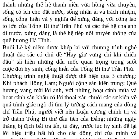
thành những thế hệ thanh niên vừa hồng vừa chuyên,
sống có ích cho đất nước, sống nhân ái và trách nhiệm,
sống cống hiến và ý nghĩa để xứng đáng với công lao
to lớn của Tổng Bí thư Trần Phú và các thế hệ cha anh
đi trước, xứng đáng là thế hệ tiếp nối truyền thống của
quê hương Hà Tĩnh.
Buổi Lễ kỷ niệm được khép lại với chương trình nghệ
thuật đặc sắc có chủ đề “Hãy giữ vững chí khí chiến
đấu” tái hiện những dấu mốc quan trọng trong suốt
cuộc đời hy sinh, cống hiến của Tổng Bí thư Trần Phú.
Chương trình nghệ thuật được thể hiện qua 3 chương:
Khí phách Hồng Lam; Người cộng sản kiên trung; Quê
hương vang mãi lời anh, với những hoạt cảnh múa và
hoạt cảnh sân khấu có lời thoại xâu chuỗi các sự kiện về
quá trình giác ngộ đi tìm lý tưởng cách mạng của đồng
chí Trần Phú, người viết nên Luận cương chính trị và
trở thành Tổng Bí thư đầu tiên của Đảng; những ngày
tháng bị địch bắt tra tấn, tù đày, trước lúc hy sinh để lại
lời hiệu triệu bất hủ cho các đồng chí của mình và