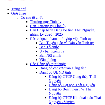
Trang chủ
Giới thiệu
Cơ cấu tổ chức
Thường trực Tỉnh ủy
Ban Thường vụ Tỉnh ủy
Ban Chấp hành Đảng bộ tỉnh Thái Nguyên,
nhiệm kỳ 2020 - 2025
Các cơ quan tham mưu giúp việc Tỉnh ủy
Ban Tuyên giáo và Dân vận Tỉnh ủy
Ban Tổ chức
Ủy ban Kiểm tra
Ban Nội chính
Văn phòng
Các Đảng bộ trực thuộc
Đảng bộ các cơ quan Đảng tỉnh
Đảng bộ UBND tỉnh
Đảng bộ CTCP Gang thép Thái
Nguyên
Đảng bộ Đại học Thái Nguyên
Đảng bộ Bệnh viện TW Thái
Nguyên
Đảng bộ CTCP Kim loại màu Thái
Nguyên - Vimico