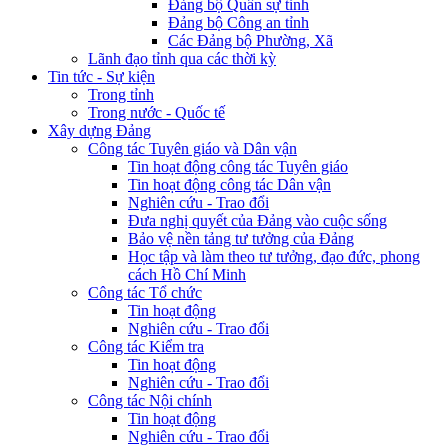
Đảng bộ Quân sự tỉnh
Đảng bộ Công an tỉnh
Các Đảng bộ Phường, Xã
Lãnh đạo tỉnh qua các thời kỳ
Tin tức - Sự kiện
Trong tỉnh
Trong nước - Quốc tế
Xây dựng Đảng
Công tác Tuyên giáo và Dân vận
Tin hoạt động công tác Tuyên giáo
Tin hoạt động công tác Dân vận
Nghiên cứu - Trao đổi
Đưa nghị quyết của Đảng vào cuộc sống
Bảo vệ nền tảng tư tưởng của Đảng
Học tập và làm theo tư tưởng, đạo đức, phong
cách Hồ Chí Minh
Công tác Tổ chức
Tin hoạt động
Nghiên cứu - Trao đổi
Công tác Kiểm tra
Tin hoạt động
Nghiên cứu - Trao đổi
Công tác Nội chính
Tin hoạt động
Nghiên cứu - Trao đổi