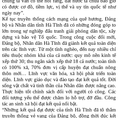
chúng ta vẫn có thể nói rằng, đất nước ta chưa bao giờ
có được cơ đồ, tiềm lực, vị thế và uy tín quốc tế như
ngày nay”.
Kế tục truyền thống cách mạng của quê hương, Đảng
bộ và Nhân dân tỉnh Hà Tĩnh đã có những đóng góp to
lớn trong sự nghiệp đấu tranh giải phóng dân tộc, xây
dựng và bảo vệ Tổ quốc. Trong công cuộc đổi mới,
Đảng bộ, Nhân dân Hà Tĩnh đã giành kết quả toàn diện
trên các lĩnh vực. Từ một tỉnh nghèo, đến nay nhiều chỉ
tiêu thuộc nhóm khá của cả nước: quy mô nền kinh tế
xếp thứ 30; thu ngân sách xếp thứ 18 cả nước; toàn tỉnh
có 100% xã, 70% đơn vị cấp huyện đạt chuẩn nông
thôn mới… Lĩnh vực văn hóa, xã hội phát triển toàn
diện. Lĩnh vực giáo dục và đào tạo đạt kết quả tốt. Đời
sống vật chất và tinh thần của Nhân dân được nâng cao.
Thực hiện tốt chính sách đối với người có công. Các
đối tượng yếu thế được chăm lo hỗ trợ, đỡ đầu. Công
tác an sinh xã hội đạt kết quả nổi bật.
“Những kết quả đạt được của tỉnh Hà Tĩnh đã tô thắm
truyền thống vẻ vang của Đảng bộ, đồng thời đúc kết