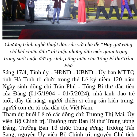
Chương trình nghệ thuật đặc sắc với chủ đề “Hãy giữ vững
chí khí chiến đấu” tái hiện những dấu mốc quan trọng
trong suốt cuộc đời hy sinh, cống hiến của Tổng Bí thư Trần
Phú
Sáng 17/4, Tỉnh ủy - HĐND - UBND - Ủy ban MTTQ
tỉnh Hà Tĩnh tổ chức trọng thể Lễ kỷ niệm 120 năm
Ngày sinh đồng chí Trần Phú - Tổng Bí thư đầu tiên
của Đảng (01/5/1904 - 01/5/2024), nhà lãnh đạo trẻ
tuổi, đầy tài năng, người chiến sĩ cộng sản kiên trung,
người con ưu tú của dân tộc Việt Nam.
Tham dự buổi Lễ có các đồng chí: Trương Thị Mai, Ủy
viên Bộ Chính trị, Thường trực Ban Bí thư Trung ương
Đảng, Trưởng Ban Tổ chức Trung ương; Trương Tấn
Sang, nguyên Ủy viên Bộ Chính trị, nguyên Chủ tịch