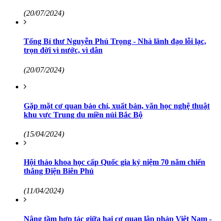
(20/07/2024)
Tổng Bí thư Nguyễn Phú Trọng - Nhà lãnh đạo lỗi lạc,
trọn đời vì nước, vì dân
(20/07/2024)
Gặp mặt cơ quan báo chí, xuất bản, văn học nghệ thuật
khu vực Trung du miền núi Bắc Bộ
(15/04/2024)
Hội thảo khoa học cấp Quốc gia kỷ niệm 70 năm chiến
thắng Điện Biên Phủ
(11/04/2024)
Nâng tầm hợp tác giữa hai cơ quan lập pháp Việt Nam -