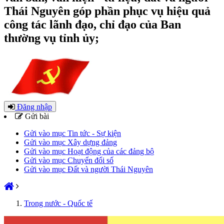
Thái Nguyên góp phần phục vụ hiệu quả
công tác lãnh đạo, chỉ đạo của Ban
thường vụ tỉnh ủy;
Đăng nhập
Gửi bài
Gửi vào mục Tin tức - Sự kiện
Gửi vào mục Xây dựng đảng
Gửi vào mục Hoạt động của các đảng bộ
Gửi vào mục Chuyển đổi số
Gửi vào mục Đất và người Thái Nguyên
Trong nước - Quốc tế