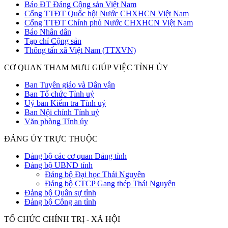
Báo ĐT Đảng Cộng sản Việt Nam
Cổng TTĐT Quốc hội Nước CHXHCN Việt Nam
Cổng TTĐT Chính phủ Nước CHXHCN Việt Nam
Báo Nhân dân
Tạp chí Cộng sản
Thông tấn xã Việt Nam (TTXVN)
CƠ QUAN THAM MƯU GIÚP VIỆC TỈNH ỦY
Ban Tuyên giáo và Dân vận
Ban Tổ chức Tỉnh uỷ
Uỷ ban Kiểm tra Tỉnh uỷ
Ban Nội chính Tỉnh uỷ
Văn phòng Tỉnh ủy
ĐẢNG ỦY TRỰC THUỘC
Đảng bộ các cơ quan Đảng tỉnh
Đảng bộ UBND tỉnh
Đảng bộ Đại học Thái Nguyên
Đảng bộ CTCP Gang thép Thái Nguyên
Đảng bộ Quân sự tỉnh
Đảng bộ Công an tỉnh
TỔ CHỨC CHÍNH TRỊ - XÃ HỘI