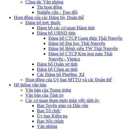
Công tác Văn phòng
Tin hoạt động
Nghiên cứu - Trao đổi
Hoạt động của các Đảng bộ, Đoàn thể
Đảng bộ trực thuộc
Đảng bộ các cơ quan Đảng tỉnh
Đảng bộ UBND tỉnh
Đảng bộ CTCP Gang thép Thái Nguyên
Đảng bộ Đại học Thái Nguyên
Đảng bộ Bệnh viện TW Thái Nguyên
Đảng bộ CTCP Kim loại màu Thái
Nguyên - Vimico
Đảng bộ Quân sự tỉnh
Đảng bộ Công an tỉnh
Các Đảng bộ Phường, Xã
Hoạt động của Uỷ ban MTTQ và các Đoàn thể
Hệ thống văn bản
Văn bản của Trung ương
Văn bản của Tỉnh ủy
Các cơ quan tham mưu giúp việc tỉnh ủy
Ban Tuyên giáo và Dân vận
Ban Tổ chức
Ủy ban Kiểm tra
Ban Nội chính
Văn phòng