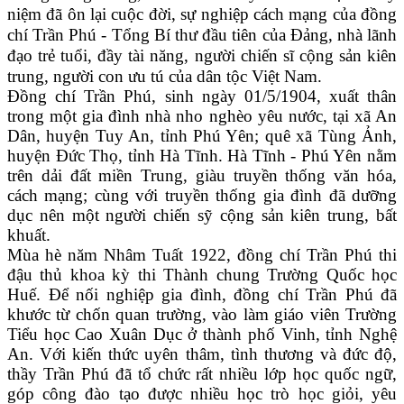
niệm đã ôn lại cuộc đời, sự nghiệp cách mạng của đồng
chí Trần Phú - Tổng Bí thư đầu tiên của Đảng, nhà lãnh
đạo trẻ tuổi, đầy tài năng, người chiến sĩ cộng sản kiên
trung, người con ưu tú của dân tộc Việt Nam.
Đồng chí Trần Phú, sinh ngày 01/5/1904, xuất thân
trong một gia đình nhà nho nghèo yêu nước, tại xã An
Dân, huyện Tuy An, tỉnh Phú Yên; quê xã Tùng Ảnh,
huyện Đức Thọ, tỉnh Hà Tĩnh. Hà Tĩnh - Phú Yên nằm
trên dải đất miền Trung, giàu truyền thống văn hóa,
cách mạng; cùng với truyền thống gia đình đã dưỡng
dục nên một người chiến sỹ cộng sản kiên trung, bất
khuất.
Mùa hè năm Nhâm Tuất 1922, đồng chí Trần Phú thi
đậu thủ khoa kỳ thi Thành chung Trường Quốc học
Huế. Để nối nghiệp gia đình, đồng chí Trần Phú đã
khước từ chốn quan trường, vào làm giáo viên Trường
Tiểu học Cao Xuân Dục ở thành phố Vinh, tỉnh Nghệ
An. Với kiến thức uyên thâm, tình thương và đức độ,
thầy Trần Phú đã tổ chức rất nhiều lớp học quốc ngữ,
góp công đào tạo được nhiều học trò học giỏi, yêu