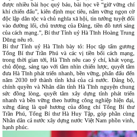
được nhiều bài học quý báu, bài học về “giữ vững chí
khí chiến đấu”, kiên định mục tiêu, nắm vững ngọn cờ
độc lập dân tộc và chủ nghĩa xã hội, tin tưởng tuyệt đối
vào đường lối, chủ trương của Đảng, tiền đồ tươi sáng
của cách mạng.”, Bí thư Tỉnh uỷ Hà Tĩnh Hoàng Trung
Dũng nêu rõ.
Bí thư Tỉnh uỷ Hà Tĩnh bày tỏ: Học tập tấm gương
Tổng Bí thư Trần Phú và các vị tiền bối cách mạng,
trong thời gian tới, Hà Tĩnh nêu cao ý chí, khát vọng,
chủ động, sáng tạo với tầm nhìn chiến lược, quyết tâm
đưa Hà Tĩnh phát triển nhanh, bền vững, phấn đấu đến
năm
2030 trở thành tỉnh khá của cả nước. Đảng bộ,
chính quyền và Nhân dân tỉnh Hà Tĩnh nguyện chung
sức đồng lòng, quyết tâm xây dựng tỉnh phát triển
nhanh và bền vững theo hướng công nghiệp hiện đại,
xứng đáng là quê hương của đồng chí Tổng Bí thư
Trần Phú, Tổng Bí thư Hà Huy Tập, góp phần cùng
Nhân dân cả nước xây dựng nước Việ
t Nam phồn vinh,
hạnh phúc.