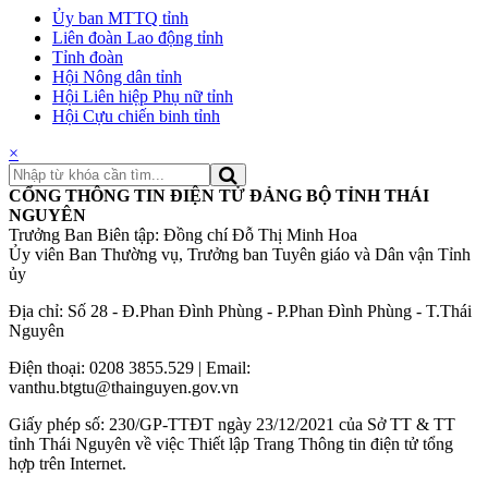
Ủy ban MTTQ tỉnh
Liên đoàn Lao động tỉnh
Tỉnh đoàn
Hội Nông dân tỉnh
Hội Liên hiệp Phụ nữ tỉnh
Hội Cựu chiến binh tỉnh
×
CỔNG THÔNG TIN ĐIỆN TỬ ĐẢNG BỘ TỈNH THÁI
NGUYÊN
Trưởng Ban Biên tập: Đồng chí Đỗ Thị Minh Hoa
Ủy viên Ban Thường vụ, Trưởng ban Tuyên giáo và Dân vận Tỉnh
ủy
Địa chỉ: Số 28 - Đ.Phan Đình Phùng - P.Phan Đình Phùng - T.Thái
Nguyên
Điện thoại: 0208 3855.529 | Email:
vanthu.btgtu@thainguyen.gov.vn
Giấy phép số: 230/GP-TTĐT ngày 23/12/2021 của Sở TT & TT
tỉnh Thái Nguyên về việc Thiết lập Trang Thông tin điện tử tổng
hợp trên Internet.