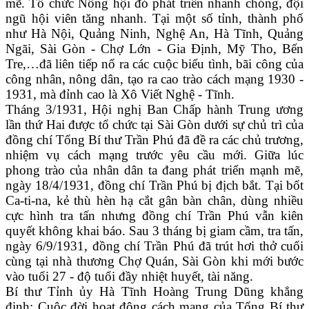
mẽ. Tổ chức Nông hội đỏ phát triển nhanh chóng, đội
ngũ hội viên tăng nhanh. Tại một số tỉnh, thành phố
như Hà Nội, Quảng Ninh, Nghệ An, Hà Tĩnh, Quảng
Ngãi, Sài Gòn - Chợ Lớn - Gia Định, Mỹ Tho, Bến
Tre,…đã liên tiếp nổ ra các cuộc biểu tình, bãi công của
công nhân, nông dân, tạo ra cao trào cách mạng 1930 -
1931, mà đỉnh cao là Xô Viết Nghệ - Tĩnh.
Tháng 3/1931, Hội nghị Ban Chấp hành Trung ương
lần thứ Hai được tổ chức tại Sài Gòn dưới sự chủ trì của
đồng chí Tổng Bí thư Trần Phú đã đề ra các chủ trương,
nhiệm vụ cách mạng trước yêu cầu mới. Giữa lúc
phong trào của nhân dân ta đang phát triển mạnh mẽ,
ngày 18/4/1931, đồng chí Trần Phú bị địch bắt. Tại bốt
Ca-ti-na, kẻ thù hèn hạ cắt gân bàn chân, dùng nhiều
cực hình tra tấn nhưng đồng chí Trần Phú vẫn kiên
quyết không khai báo. Sau 3 tháng bị giam cầm, tra tấn,
ngày 6/9/1931, đồng chí Trần Phú đã trút hơi thở cuối
cùng tại nhà thương Chợ Quán, Sài Gòn khi mới bước
vào tuổi 27 - độ tuổi đầy nhiệt huyết, tài năng.
Bí thư Tỉnh ủy Hà Tĩnh Hoàng Trung Dũng khẳng
định: Cuộc đời hoạt động cách mạng của Tổng Bí thư