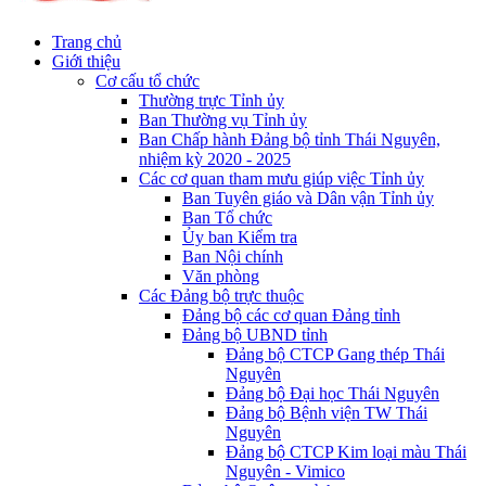
Trang chủ
Giới thiệu
Cơ cấu tổ chức
Thường trực Tỉnh ủy
Ban Thường vụ Tỉnh ủy
Ban Chấp hành Đảng bộ tỉnh Thái Nguyên,
nhiệm kỳ 2020 - 2025
Các cơ quan tham mưu giúp việc Tỉnh ủy
Ban Tuyên giáo và Dân vận Tỉnh ủy
Ban Tổ chức
Ủy ban Kiểm tra
Ban Nội chính
Văn phòng
Các Đảng bộ trực thuộc
Đảng bộ các cơ quan Đảng tỉnh
Đảng bộ UBND tỉnh
Đảng bộ CTCP Gang thép Thái
Nguyên
Đảng bộ Đại học Thái Nguyên
Đảng bộ Bệnh viện TW Thái
Nguyên
Đảng bộ CTCP Kim loại màu Thái
Nguyên - Vimico