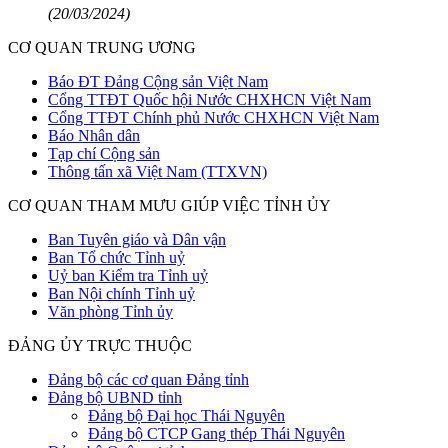
(20/03/2024)
CƠ QUAN TRUNG ƯƠNG
Báo ĐT Đảng Cộng sản Việt Nam
Cổng TTĐT Quốc hội Nước CHXHCN Việt Nam
Cổng TTĐT Chính phủ Nước CHXHCN Việt Nam
Báo Nhân dân
Tạp chí Cộng sản
Thông tấn xã Việt Nam (TTXVN)
CƠ QUAN THAM MƯU GIÚP VIỆC TỈNH ỦY
Ban Tuyên giáo và Dân vận
Ban Tổ chức Tỉnh uỷ
Uỷ ban Kiểm tra Tỉnh uỷ
Ban Nội chính Tỉnh uỷ
Văn phòng Tỉnh ủy
ĐẢNG ỦY TRỰC THUỘC
Đảng bộ các cơ quan Đảng tỉnh
Đảng bộ UBND tỉnh
Đảng bộ Đại học Thái Nguyên
Đảng bộ CTCP Gang thép Thái Nguyên