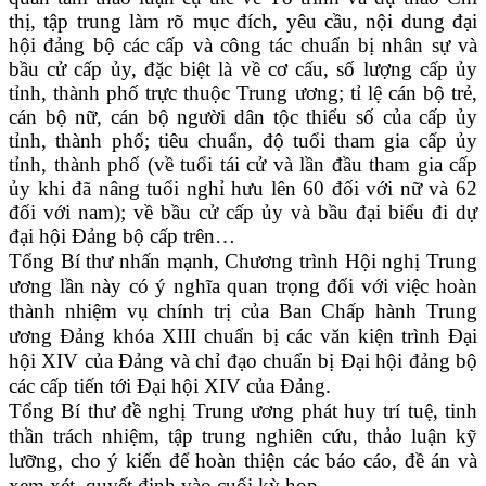
thị, tập trung làm rõ mục đích, yêu cầu, nội dung đại
hội đảng bộ các cấp và công tác chuẩn bị nhân sự và
bầu cử cấp ủy, đặc biệt là về cơ cấu, số lượng cấp ủy
tỉnh, thành phố trực thuộc Trung ương; tỉ lệ cán bộ trẻ,
cán bộ nữ, cán bộ người dân tộc thiểu số của cấp ủy
tỉnh, thành phố; tiêu chuẩn, độ tuổi tham gia cấp ủy
tỉnh, thành phố (về tuổi tái cử và lần đầu tham gia cấp
ủy khi đã nâng tuổi nghỉ hưu lên 60 đối với nữ và 62
đối với nam); về bầu cử cấp ủy và bầu đại biểu đi dự
đại hội Đảng bộ cấp trên…
Tổng Bí thư nhấn mạnh, Chương trình Hội nghị Trung
ương lần này có ý nghĩa quan trọng đối với việc hoàn
thành nhiệm vụ chính trị của Ban Chấp hành Trung
ương Đảng khóa XIII chuẩn bị các văn kiện trình Đại
hội XIV của Đảng và chỉ đạo chuẩn bị Đại hội đảng bộ
các cấp tiến tới Đại hội XIV của Đảng.
Tổng Bí thư đề nghị Trung ương phát huy trí tuệ, tinh
thần trách nhiệm, tập trung nghiên cứu, thảo luận kỹ
lưỡng, cho ý kiến để hoàn thiện các báo cáo, đề án và
xem xét, quyết định vào cuối kỳ họp.