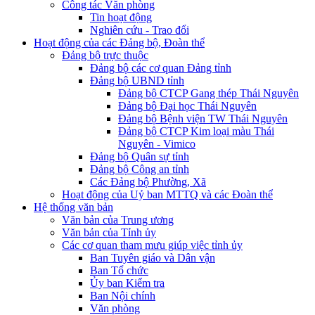
Công tác Văn phòng
Tin hoạt động
Nghiên cứu - Trao đổi
Hoạt động của các Đảng bộ, Đoàn thể
Đảng bộ trực thuộc
Đảng bộ các cơ quan Đảng tỉnh
Đảng bộ UBND tỉnh
Đảng bộ CTCP Gang thép Thái Nguyên
Đảng bộ Đại học Thái Nguyên
Đảng bộ Bệnh viện TW Thái Nguyên
Đảng bộ CTCP Kim loại màu Thái
Nguyên - Vimico
Đảng bộ Quân sự tỉnh
Đảng bộ Công an tỉnh
Các Đảng bộ Phường, Xã
Hoạt động của Uỷ ban MTTQ và các Đoàn thể
Hệ thống văn bản
Văn bản của Trung ương
Văn bản của Tỉnh ủy
Các cơ quan tham mưu giúp việc tỉnh ủy
Ban Tuyên giáo và Dân vận
Ban Tổ chức
Ủy ban Kiểm tra
Ban Nội chính
Văn phòng