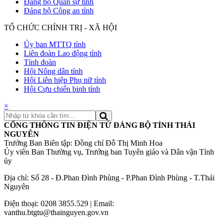
Đảng bộ Quân sự tỉnh
Đảng bộ Công an tỉnh
TỔ CHỨC CHÍNH TRỊ - XÃ HỘI
Ủy ban MTTQ tỉnh
Liên đoàn Lao động tỉnh
Tỉnh đoàn
Hội Nông dân tỉnh
Hội Liên hiệp Phụ nữ tỉnh
Hội Cựu chiến binh tỉnh
×
CỔNG THÔNG TIN ĐIỆN TỬ ĐẢNG BỘ TỈNH THÁI
NGUYÊN
Trưởng Ban Biên tập: Đồng chí Đỗ Thị Minh Hoa
Ủy viên Ban Thường vụ, Trưởng ban Tuyên giáo và Dân vận Tỉnh
ủy
Địa chỉ: Số 28 - Đ.Phan Đình Phùng - P.Phan Đình Phùng - T.Thái
Nguyên
Điện thoại: 0208 3855.529 | Email:
vanthu.btgtu@thainguyen.gov.vn