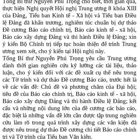
Tổng Bí thư Nguyễn Phú Trọng cho biết, thời gian qua,
thực hiện Nghị quyết Hội nghị Trung ương 8 khóa XIII
của Đảng, Tiểu ban Kinh tế - Xã hội và Tiểu ban Điều
lệ Đảng đã khẩn trương, nghiêm túc chuẩn bị dự thảo
Đề cương Báo cáo chính trị, Báo cáo kinh tế - xã hội,
Báo cáo xây dựng Đảng và thi hành Điều lệ Đảng; xin
ý kiến Bộ Chính trị tiếp tục hoàn thiện để trình Trung
ương xem xét, cho ý kiến tại Hội nghị này.
Tổng Bí thư Nguyễn Phú Trọng yêu cầu Trung ương
dành thời gian nghiên cứu kỹ lưỡng các tài liệu, thảo
luận, cho ý kiến đối với các đề xuất cụ thể nêu trong
các Tờ trình và dự thảo Đề cương Báo cáo, trước hết là
về các vấn đề: Chủ đề và phương châm của Đại hội;
tiêu đề của Báo cáo chính trị, Báo cáo kinh tế - xã hội,
Báo cáo xây dựng Đảng và thi hành Điều lệ Đảng; kết
cấu và những nội dung lớn của đề cương các báo cáo,
đặc biệt là những vấn đề lớn cần được tập trung nghiên
cứu làm rõ trong quá trình xây dựng các văn kiện đã
được nêu trong dự thảo Đề cương chi tiết Báo cáo chính
trị và Tờ trình của Tiểu ban Văn kiện.