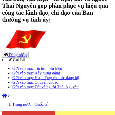
Thái Nguyên góp phần phục vụ hiệu quả
công tác lãnh đạo, chỉ đạo của Ban
thường vụ tỉnh ủy;
Đăng nhập
Gửi bài
Gửi vào mục Tin tức - Sự kiện
Gửi vào mục Xây dựng đảng
Gửi vào mục Hoạt động của các đảng bộ
Gửi vào mục Chuyển đổi số
Gửi vào mục Đất và người Thái Nguyên
Trong nước - Quốc tế