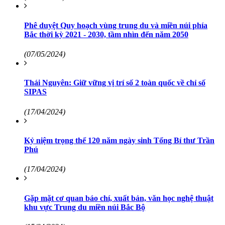
Phê duyệt Quy hoạch vùng trung du và miền núi phía
Bắc thời kỳ 2021 - 2030, tầm nhìn đến năm 2050
(07/05/2024)
Thái Nguyên: Giữ vững vị trí số 2 toàn quốc về chỉ số
SIPAS
(17/04/2024)
Kỷ niệm trọng thể 120 năm ngày sinh Tổng Bí thư Trần
Phú
(17/04/2024)
Gặp mặt cơ quan báo chí, xuất bản, văn học nghệ thuật
khu vực Trung du miền núi Bắc Bộ