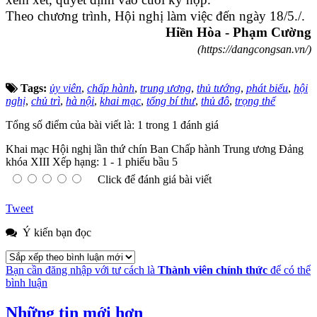
Theo chương trình, Hội nghị làm việc đến ngày 18/5./.
Hiền Hòa - Phạm Cường
(https://dangcongsan.vn/)
Tags:
ủy viên
,
chấp hành
,
trung ương
,
thủ tướng
,
phát biểu
,
hội
nghị
,
chủ trì
,
hà nội
,
khai mạc
,
tổng bí thư
,
thủ đô
,
trọng thể
Tổng số điểm của bài viết là: 1 trong 1 đánh giá
Khai mạc Hội nghị lần thứ chín Ban Chấp hành Trung ương Đảng
khóa XIII
Xếp hạng:
1
-
1
phiếu bầu
5
Click để đánh giá bài viết
Tweet
Ý kiến bạn đọc
Bạn cần đăng nhập với tư cách là
Thành viên chính thức
để có thể
bình luận
Những tin mới hơn