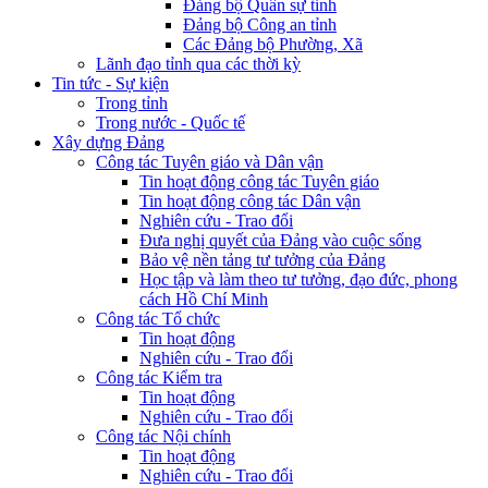
Đảng bộ Quân sự tỉnh
Đảng bộ Công an tỉnh
Các Đảng bộ Phường, Xã
Lãnh đạo tỉnh qua các thời kỳ
Tin tức - Sự kiện
Trong tỉnh
Trong nước - Quốc tế
Xây dựng Đảng
Công tác Tuyên giáo và Dân vận
Tin hoạt động công tác Tuyên giáo
Tin hoạt động công tác Dân vận
Nghiên cứu - Trao đổi
Đưa nghị quyết của Đảng vào cuộc sống
Bảo vệ nền tảng tư tưởng của Đảng
Học tập và làm theo tư tưởng, đạo đức, phong
cách Hồ Chí Minh
Công tác Tổ chức
Tin hoạt động
Nghiên cứu - Trao đổi
Công tác Kiểm tra
Tin hoạt động
Nghiên cứu - Trao đổi
Công tác Nội chính
Tin hoạt động
Nghiên cứu - Trao đổi