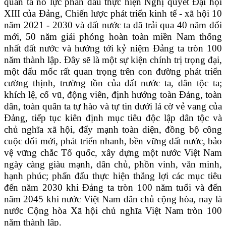
quân ta nỗ lực phấn đấu thực hiện Nghị quyết Đại hội
XIII của Đảng, Chiến lược phát triển kinh tế - xã hội 10
năm 2021 - 2030 và đất nước ta đã trải qua 40 năm đổi
mới, 50 năm giải phóng hoàn toàn miền Nam thống
nhất đất nước và hướng tới kỷ niệm Đảng ta tròn 100
năm thành lập. Đây sẽ là một sự kiện chính trị trọng đại,
một dấu mốc rất quan trọng trên con đường phát triển
cường thịnh, trường tồn của đất nước ta, dân tộc ta;
khích lệ, cổ vũ, động viên, định hướng toàn Đảng, toàn
dân, toàn quân ta tự hào và tự tin dưới lá cờ vẻ vang của
Đảng, tiếp tục kiên định mục tiêu độc lập dân tộc và
chủ nghĩa xã hội, đẩy mạnh toàn diện, đồng bộ công
cuộc đổi mới, phát triển nhanh, bền vững đất nước, bảo
vệ vững chắc Tổ quốc, xây dựng một nước Việt Nam
ngày càng giàu mạnh, dân chủ, phồn vinh, văn minh,
hạnh phúc; phấn đấu thực hiện thắng lợi các mục tiêu
đến năm 2030 khi Đảng ta tròn 100 năm tuổi và đến
năm 2045 khi nước Việt Nam dân chủ cộng hòa, nay là
nước Cộng hòa Xã hội chủ nghĩa Việt Nam tròn 100
năm thành lập.