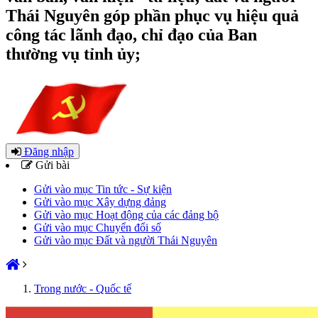
Thái Nguyên góp phần phục vụ hiệu quả
công tác lãnh đạo, chỉ đạo của Ban
thường vụ tỉnh ủy;
Đăng nhập
Gửi bài
Gửi vào mục Tin tức - Sự kiện
Gửi vào mục Xây dựng đảng
Gửi vào mục Hoạt động của các đảng bộ
Gửi vào mục Chuyển đổi số
Gửi vào mục Đất và người Thái Nguyên
Trong nước - Quốc tế