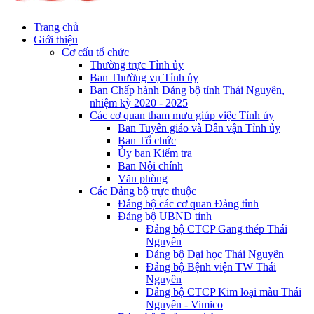
Trang chủ
Giới thiệu
Cơ cấu tổ chức
Thường trực Tỉnh ủy
Ban Thường vụ Tỉnh ủy
Ban Chấp hành Đảng bộ tỉnh Thái Nguyên,
nhiệm kỳ 2020 - 2025
Các cơ quan tham mưu giúp việc Tỉnh ủy
Ban Tuyên giáo và Dân vận Tỉnh ủy
Ban Tổ chức
Ủy ban Kiểm tra
Ban Nội chính
Văn phòng
Các Đảng bộ trực thuộc
Đảng bộ các cơ quan Đảng tỉnh
Đảng bộ UBND tỉnh
Đảng bộ CTCP Gang thép Thái
Nguyên
Đảng bộ Đại học Thái Nguyên
Đảng bộ Bệnh viện TW Thái
Nguyên
Đảng bộ CTCP Kim loại màu Thái
Nguyên - Vimico