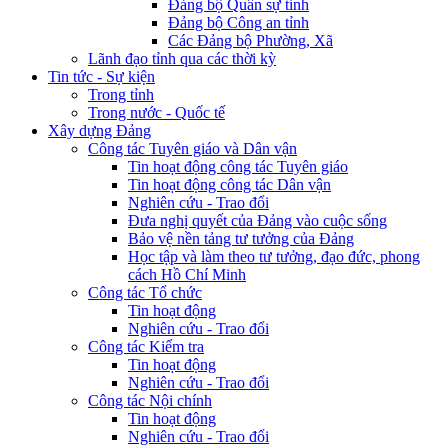
Đảng bộ Quân sự tỉnh
Đảng bộ Công an tỉnh
Các Đảng bộ Phường, Xã
Lãnh đạo tỉnh qua các thời kỳ
Tin tức - Sự kiện
Trong tỉnh
Trong nước - Quốc tế
Xây dựng Đảng
Công tác Tuyên giáo và Dân vận
Tin hoạt động công tác Tuyên giáo
Tin hoạt động công tác Dân vận
Nghiên cứu - Trao đổi
Đưa nghị quyết của Đảng vào cuộc sống
Bảo vệ nền tảng tư tưởng của Đảng
Học tập và làm theo tư tưởng, đạo đức, phong
cách Hồ Chí Minh
Công tác Tổ chức
Tin hoạt động
Nghiên cứu - Trao đổi
Công tác Kiểm tra
Tin hoạt động
Nghiên cứu - Trao đổi
Công tác Nội chính
Tin hoạt động
Nghiên cứu - Trao đổi