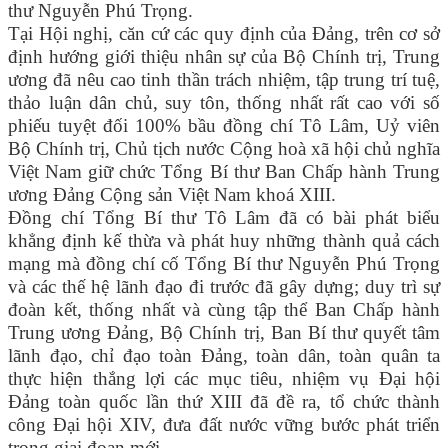
thư Nguyễn Phú Trọng.
Tại Hội nghị, căn cứ các quy định của Đảng, trên cơ sở
định hướng giới thiệu nhân sự của Bộ Chính trị, Trung
ương đã nêu cao tinh thần trách nhiệm, tập trung trí tuệ,
thảo luận dân chủ, suy tôn, thống nhất rất cao với số
phiếu tuyệt đối 100% bầu đồng chí Tô Lâm, Uỷ viên
Bộ Chính trị, Chủ tịch nước Cộng hoà xã hội chủ nghĩa
Việt Nam giữ chức Tổng Bí thư Ban Chấp hành Trung
ương Đảng Cộng sản Việt Nam khoá XIII.
Đồng chí Tổng Bí thư Tô Lâm đã có bài phát biểu
khẳng định kế thừa và phát huy những thành quả cách
mạng mà đồng chí cố Tổng Bí thư Nguyễn Phú Trọng
và các thế hệ lãnh đạo đi trước đã gây dựng; duy trì sự
đoàn kết, thống nhất và cùng tập thể Ban Chấp hành
Trung ương Đảng, Bộ Chính trị, Ban Bí thư quyết tâm
lãnh đạo, chỉ đạo toàn Đảng, toàn dân, toàn quân ta
thực hiện thắng lợi các mục tiêu, nhiệm vụ Đại hội
Đảng toàn quốc lần thứ XIII đã đề ra, tổ chức thành
công Đại hội XIV, đưa đất nước vững bước phát triển
trong giai đoạn mới.