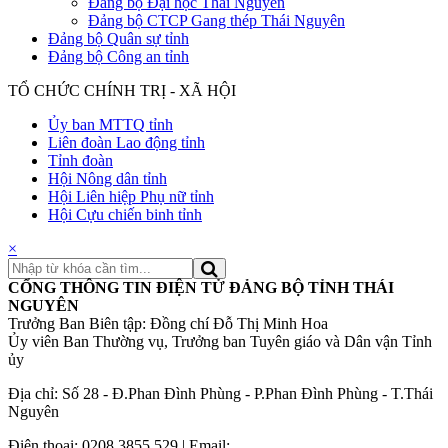
Đảng bộ Đại học Thái Nguyên
Đảng bộ CTCP Gang thép Thái Nguyên
Đảng bộ Quân sự tỉnh
Đảng bộ Công an tỉnh
TỔ CHỨC CHÍNH TRỊ - XÃ HỘI
Ủy ban MTTQ tỉnh
Liên đoàn Lao động tỉnh
Tỉnh đoàn
Hội Nông dân tỉnh
Hội Liên hiệp Phụ nữ tỉnh
Hội Cựu chiến binh tỉnh
×
CỔNG THÔNG TIN ĐIỆN TỬ ĐẢNG BỘ TỈNH THÁI
NGUYÊN
Trưởng Ban Biên tập: Đồng chí Đỗ Thị Minh Hoa
Ủy viên Ban Thường vụ, Trưởng ban Tuyên giáo và Dân vận Tỉnh
ủy
Địa chỉ: Số 28 - Đ.Phan Đình Phùng - P.Phan Đình Phùng - T.Thái
Nguyên
Điện thoại: 0208 3855.529 | Email: