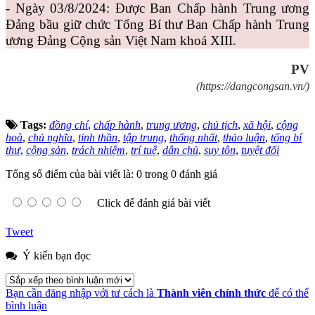
- Ngày 03/8/2024: Được Ban Chấp hành Trung ương
Đảng bầu giữ chức Tổng Bí thư Ban Chấp hành Trung
ương Đảng Cộng sản Việt Nam khoá XIII.
PV
(https://dangcongsan.vn/)
Tags:
đồng chí
,
chấp hành
,
trung ương
,
chủ tịch
,
xã hội
,
cộng
hoà
,
chủ nghĩa
,
tinh thần
,
tập trung
,
thống nhất
,
thảo luận
,
tổng bí
thư
,
cộng sản
,
trách nhiệm
,
trí tuệ
,
dân chủ
,
suy tôn
,
tuyệt đối
Tổng số điểm của bài viết là: 0 trong 0 đánh giá
Click để đánh giá bài viết
Tweet
Ý kiến bạn đọc
Bạn cần đăng nhập với tư cách là
Thành viên chính thức
để có thể
bình luận