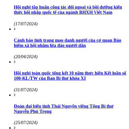
Hội nghị tập huấn công tác đối ngoại và bồi dưỡng kiến
thức hội nhập quốc tế của ngành BHXH Việt Nam
(17/07/2024)
Cảnh báo tình trạng mạo danh người của cơ quan Bảo
hiểm xã hội nhằm lừa đảo người dân
(20/04/2024)
Hội nghị toàn quốc tổng kết 10 năm thực hiện Kết luận số
100-KL/TW của Ban Bí thư khóa XI
(31/07/2024)
Đoàn đại biểu tỉnh Thái Nguyên viếng Tổng Bí thư
Nguyễn Phú Trọng
(25/07/2024)