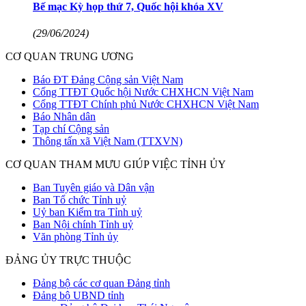
Bế mạc Kỳ họp thứ 7, Quốc hội khóa XV
(29/06/2024)
CƠ QUAN TRUNG ƯƠNG
Báo ĐT Đảng Cộng sản Việt Nam
Cổng TTĐT Quốc hội Nước CHXHCN Việt Nam
Cổng TTĐT Chính phủ Nước CHXHCN Việt Nam
Báo Nhân dân
Tạp chí Cộng sản
Thông tấn xã Việt Nam (TTXVN)
CƠ QUAN THAM MƯU GIÚP VIỆC TỈNH ỦY
Ban Tuyên giáo và Dân vận
Ban Tổ chức Tỉnh uỷ
Uỷ ban Kiểm tra Tỉnh uỷ
Ban Nội chính Tỉnh uỷ
Văn phòng Tỉnh ủy
ĐẢNG ỦY TRỰC THUỘC
Đảng bộ các cơ quan Đảng tỉnh
Đảng bộ UBND tỉnh