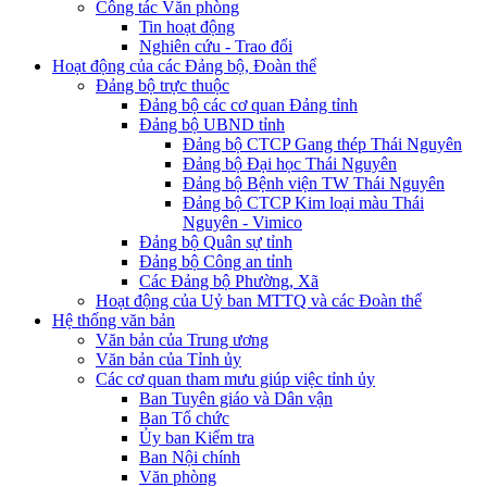
Công tác Văn phòng
Tin hoạt động
Nghiên cứu - Trao đổi
Hoạt động của các Đảng bộ, Đoàn thể
Đảng bộ trực thuộc
Đảng bộ các cơ quan Đảng tỉnh
Đảng bộ UBND tỉnh
Đảng bộ CTCP Gang thép Thái Nguyên
Đảng bộ Đại học Thái Nguyên
Đảng bộ Bệnh viện TW Thái Nguyên
Đảng bộ CTCP Kim loại màu Thái
Nguyên - Vimico
Đảng bộ Quân sự tỉnh
Đảng bộ Công an tỉnh
Các Đảng bộ Phường, Xã
Hoạt động của Uỷ ban MTTQ và các Đoàn thể
Hệ thống văn bản
Văn bản của Trung ương
Văn bản của Tỉnh ủy
Các cơ quan tham mưu giúp việc tỉnh ủy
Ban Tuyên giáo và Dân vận
Ban Tổ chức
Ủy ban Kiểm tra
Ban Nội chính
Văn phòng