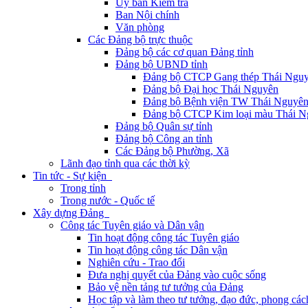
Ủy ban Kiểm tra
Ban Nội chính
Văn phòng
Các Đảng bộ trực thuộc
Đảng bộ các cơ quan Đảng tỉnh
Đảng bộ UBND tỉnh
Đảng bộ CTCP Gang thép Thái Ngu
Đảng bộ Đại học Thái Nguyên
Đảng bộ Bệnh viện TW Thái Nguyê
Đảng bộ CTCP Kim loại màu Thái N
Đảng bộ Quân sự tỉnh
Đảng bộ Công an tỉnh
Các Đảng bộ Phường, Xã
Lãnh đạo tỉnh qua các thời kỳ
Tin tức - Sự kiện
Trong tỉnh
Trong nước - Quốc tế
Xây dựng Đảng
Công tác Tuyên giáo và Dân vận
Tin hoạt động công tác Tuyên giáo
Tin hoạt động công tác Dân vận
Nghiên cứu - Trao đổi
Đưa nghị quyết của Đảng vào cuộc sống
Bảo vệ nền tảng tư tưởng của Đảng
Học tập và làm theo tư tưởng, đạo đức, phong cá