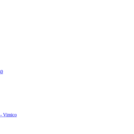
30
- Vimico