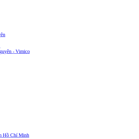
yên
n
guyên - Vimico
ch Hồ Chí Minh