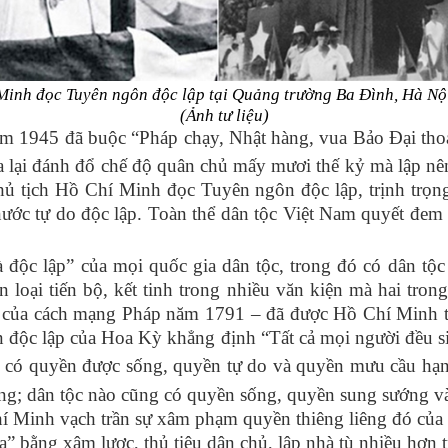
Minh đọc Tuyên ngôn độc lập tại Quảng trường Ba Đình, Hà Nội
(Ảnh tư liệu)
m 1945 đã buộc “Pháp chạy, Nhật hàng, vua Bảo Đại thoái
 lại đánh đổ chế độ quân chủ mấy mươi thế kỷ mà lập nê
ủ tịch Hồ Chí Minh đọc Tuyên ngôn độc lập, trịnh trọn
ước tự do độc lập. Toàn thể dân tộc Việt Nam quyết đem tấ
độc lập” của mọi quốc gia dân tộc, trong đó có dân tộc
ân loại tiến bộ, kết tinh trong nhiều văn kiện mà hai 
ủa cách mạng Pháp năm 1791 – đã được Hồ Chí Minh tr
ộc lập của Hoa Kỳ khẳng định “Tất cả mọi người đều s
, có quyền được sống, quyền tự do và quyền mưu cầu hạ
h đẳng; dân tộc nào cũng có quyền sống, quyền sung sướng v
 Minh vạch trần sự xâm phạm quyền thiêng liêng đó của t
ta” bằng xâm lược, thủ tiêu dân chủ, lập nhà tù nhiều hơn