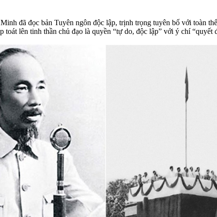
inh đã đọc bản Tuyên ngôn độc lập, trịnh trọng tuyên bố với toàn th
oát lên tinh thần chủ đạo là quyền “tự do, độc lập” với ý chí “quyết đ