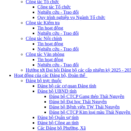
Công tác Tổ chức
Công tác Tổ chức
Nghiên cứu - Trao đổi
Quy trình nghiệp vụ Ngành Tổ chức
Công tác Kiểm tra
Tin hoạt động
Nghiên cứu - Trao đổi
Công tác Nội chính
Tin hoạt động
Nghiên cứu - Trao đổi
Công tác Văn phòng
Tin hoạt động
Nghiên cứu - Trao đổi
Hướng tới Đại hội Đảng bộ các cấp nhiệm kỳ 2025 - 20
Hoạt động của các Đảng bộ, Đoàn thể
Đảng bộ trực thuộc
Đảng bộ các cơ quan Đảng tỉnh
Đảng bộ UBND tỉnh
Đảng bộ CTCP Gang thép Thái Nguyên
Đảng bộ Đại học Thái Nguyên
Đảng bộ Bệnh viện TW Thái Nguyên
Đảng bộ CTCP Kim loại màu Thái Nguyên 
Đảng bộ Quân sự tỉnh
Đảng bộ Công an tỉnh
Các Đảng bộ Phường, Xã