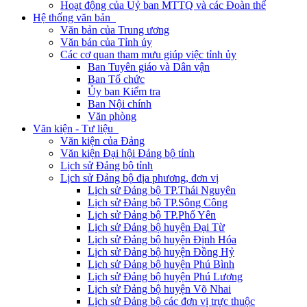
Hoạt động của Uỷ ban MTTQ và các Đoàn thể
Hệ thống văn bản
Văn bản của Trung ương
Văn bản của Tỉnh ủy
Các cơ quan tham mưu giúp việc tỉnh ủy
Ban Tuyên giáo và Dân vận
Ban Tổ chức
Ủy ban Kiểm tra
Ban Nội chính
Văn phòng
Văn kiện - Tư liệu
Văn kiện của Đảng
Văn kiện Đại hội Đảng bộ tỉnh
Lịch sử Đảng bộ tỉnh
Lịch sử Đảng bộ địa phương, đơn vị
Lịch sử Đảng bộ TP.Thái Nguyên
Lịch sử Đảng bộ TP.Sông Công
Lịch sử Đảng bộ TP.Phổ Yên
Lịch sử Đảng bộ huyện Đại Từ
Lịch sử Đảng bộ huyện Định Hóa
Lịch sử Đảng bộ huyện Đồng Hỷ
Lịch sử Đảng bộ huyện Phú Bình
Lịch sử Đảng bộ huyện Phú Lương
Lịch sử Đảng bộ huyện Võ Nhai
Lịch sử Đảng bộ các đơn vị trực thuộc