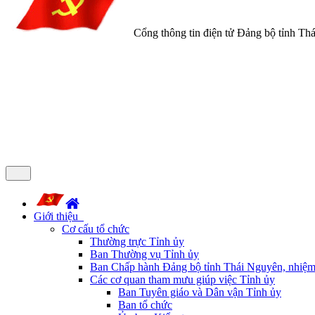
Cổng thông tin điện tử Đảng bộ tỉnh Th
Giới thiệu
Cơ cấu tổ chức
Thường trực Tỉnh ủy
Ban Thường vụ Tỉnh ủy
Ban Chấp hành Đảng bộ tỉnh Thái Nguyên, nhiệm
Các cơ quan tham mưu giúp việc Tỉnh ủy
Ban Tuyên giáo và Dân vận Tỉnh ủy
Ban tổ chức