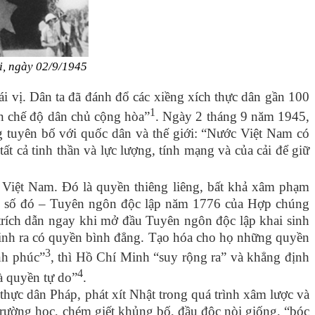
, n
gày 02/9/1945
 vị. Dân ta đã đánh đổ các xiềng xích thực dân gần 100
1
n chế độ dân chủ cộng hòa”
. Ngày 2 tháng 9 năm 1945,
g tuyên bố với quốc dân và thế giới: “Nước Việt Nam có
t cả tinh thần và lực lượng, tính mạng và của cải để giữ
 Việt Nam. Đó là quyền thiêng liêng, bất khả xâm phạm
trong số đó – Tuyên ngôn độc lập năm 1776 của Hợp chúng
ích dẫn ngay khi mở đầu Tuyên ngôn độc lập khai sinh
inh ra có quyền bình đẳng. Tạo hóa cho họ những quyền
3
nh phúc”
, thì Hồ Chí Minh “suy rộng ra” và khẳng định
4
à quyền tự do”
.
hực dân Pháp, phát xít Nhật trong quá trình xâm lược và
 trường học, chém giết khủng bố, đầu độc nòi giống, “bóc