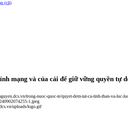
n (cũ)
tính mạng và của cải để giữ vững quyền tự d
ainguyen.dcs.vn/trong-nuoc-quoc-te/quyet-dem-tat-ca-tinh-than-va-luc-
20240902074255-1.jpeg
.dcs.vn/uploads/logo.gif