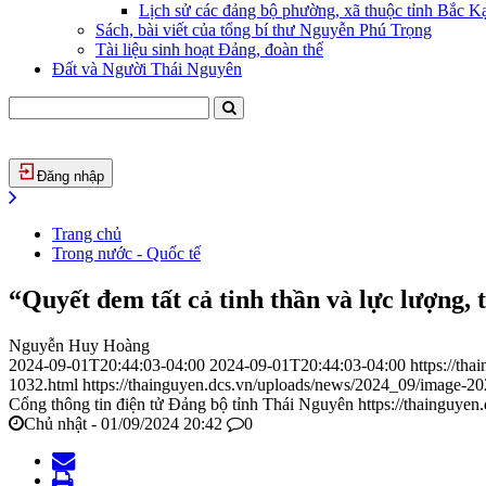
Lịch sử các đảng bộ phường, xã thuộc tỉnh Bắc Kạ
Sách, bài viết của tổng bí thư Nguyễn Phú Trọng
Tài liệu sinh hoạt Đảng, đoàn thể
Đất và Người Thái Nguyên
Đăng nhập
Trang chủ
Trong nước - Quốc tế
“Quyết đem tất cả tinh thần và lực lượng, 
Nguyễn Huy Hoàng
2024-09-01T20:44:03-04:00
2024-09-01T20:44:03-04:00
https://th
1032.html
https://thainguyen.dcs.vn/uploads/news/2024_09/image-
Cổng thông tin điện tử Đảng bộ tỉnh Thái Nguyên
https://thainguyen
Chủ nhật - 01/09/2024 20:42
0