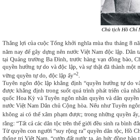
Chủ tịch Hồ Chí 
Thắng lợi của cuộc Tổng khởi nghĩa mùa thu tháng 8 nă
năm nay để gây dựng nên nước Việt Nam độc lập. Dân ta
tại Quảng trường Ba Đình, trước hàng vạn đồng bào, Ch
quyền hưởng tự do và độc lập, và sự thật đã thành một n
2
vững quyền tự do, độc lập ấy”
.
Tuyên ngôn độc lập khẳng định “quyền hưởng tự do và 
được khẳng định trong suốt quá trình phát triển của nh
quốc Hoa Kỳ và Tuyên ngôn nhân quyền và dân quyền c
nước Việt Nam Dân chủ Cộng hòa. Nếu như Tuyên ngôn đ
không ai có thể xâm phạm được; trong những quyền ấy
rằng: “Tất cả các dân tộc trên thế giới đều sinh ra bìn
Từ quyền con người “suy rộng ra” quyền dân tộc, Hồ Chí
thống trị Việt Nam. “cướp đất nước ta, áp bức đồng bào 