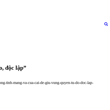
o, độc lập”
luong-tinh-mang-va-cua-cai-de-giu-vung-quyen-tu-do-doc-lap-