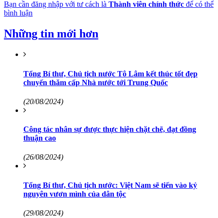
Bạn cần đăng nhập với tư cách là
Thành viên chính thức
để có thể
bình luận
Những tin mới hơn
Tổng Bí thư, Chủ tịch nước Tô Lâm kết thúc tốt đẹp
chuyến thăm cấp Nhà nước tới Trung Quốc
(20/08/2024)
Công tác nhân sự được thực hiện chặt chẽ, đạt đồng
thuận cao
(26/08/2024)
Tổng Bí thư, Chủ tịch nước: Việt Nam sẽ tiến vào kỷ
nguyên vươn mình của dân tộc
(29/08/2024)