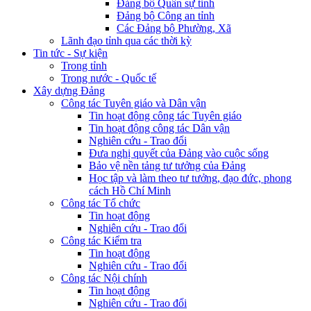
Đảng bộ Quân sự tỉnh
Đảng bộ Công an tỉnh
Các Đảng bộ Phường, Xã
Lãnh đạo tỉnh qua các thời kỳ
Tin tức - Sự kiện
Trong tỉnh
Trong nước - Quốc tế
Xây dựng Đảng
Công tác Tuyên giáo và Dân vận
Tin hoạt động công tác Tuyên giáo
Tin hoạt động công tác Dân vận
Nghiên cứu - Trao đổi
Đưa nghị quyết của Đảng vào cuộc sống
Bảo vệ nền tảng tư tưởng của Đảng
Học tập và làm theo tư tưởng, đạo đức, phong
cách Hồ Chí Minh
Công tác Tổ chức
Tin hoạt động
Nghiên cứu - Trao đổi
Công tác Kiểm tra
Tin hoạt động
Nghiên cứu - Trao đổi
Công tác Nội chính
Tin hoạt động
Nghiên cứu - Trao đổi