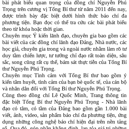
bài phát biểu quan trọng của đồng chí Nguyễn Phú
Trọng trên cương vị Tổng Bí thư từ năm 2011 đến nay,
được trình bày đặc biệt dưới hình thức báo chí đa
phương tiện. Bạn đọc có thể tra cứu các bài phát biểu
theo từ khóa hoặc thời gian.
Chuyên mục Ý kiến lãnh đạo, chuyên gia bao gồm các
bài viết của các đồng chí lãnh đạo Đảng, Nhà nước, các
học giả, chuyên gia trong và ngoài nước nhằm làm rõ tư
duy tầm chiến lược, tư tưởng chỉ đạo rất toàn diện, sâu
sắc, song cũng rất cụ thể, bám sát thực tiễn của Tổng Bí
thư Nguyễn Phú Trọng.
Chuyên mục Tình cảm với Tổng Bí thư bao gồm ý
kiến tâm huyết, tình cảm của bạn bè quốc tế, của cán bộ
và nhân dân đối với Tổng Bí thư Nguyễn Phú Trọng.
Cũng theo đồng chí Lê Quốc Minh, Trang thông tin
đặc biệt Tổng Bí thư Nguyễn Phú Trọng - Nhà lãnh
đạo có tâm, có tầm của Đảng bao gồm gần 1.000 bài
viết, ảnh, video, sản phẩm báo chí đa phương tiện, ứng
dụng những công nghệ báo chí hiện đại trên nền tảng
số. Qua đó, góp phần khẳng định, lan tỏa giá trị những