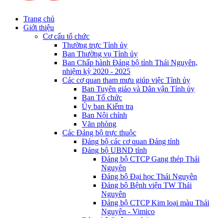
Trang chủ
Giới thiệu
Cơ cấu tổ chức
Thường trực Tỉnh ủy
Ban Thường vụ Tỉnh ủy
Ban Chấp hành Đảng bộ tỉnh Thái Nguyên,
nhiệm kỳ 2020 - 2025
Các cơ quan tham mưu giúp việc Tỉnh ủy
Ban Tuyên giáo và Dân vận Tỉnh ủy
Ban Tổ chức
Ủy ban Kiểm tra
Ban Nội chính
Văn phòng
Các Đảng bộ trực thuộc
Đảng bộ các cơ quan Đảng tỉnh
Đảng bộ UBND tỉnh
Đảng bộ CTCP Gang thép Thái
Nguyên
Đảng bộ Đại học Thái Nguyên
Đảng bộ Bệnh viện TW Thái
Nguyên
Đảng bộ CTCP Kim loại màu Thái
Nguyên - Vimico