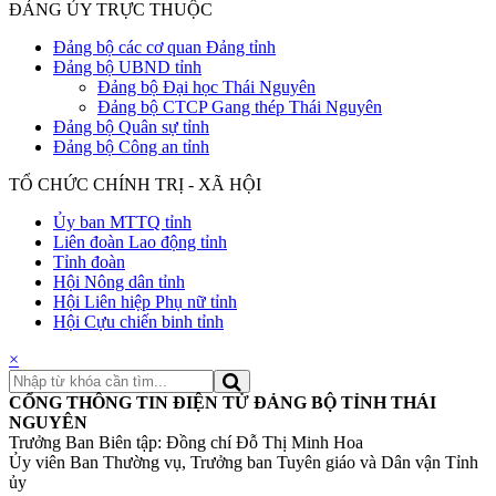
ĐẢNG ỦY TRỰC THUỘC
Đảng bộ các cơ quan Đảng tỉnh
Đảng bộ UBND tỉnh
Đảng bộ Đại học Thái Nguyên
Đảng bộ CTCP Gang thép Thái Nguyên
Đảng bộ Quân sự tỉnh
Đảng bộ Công an tỉnh
TỔ CHỨC CHÍNH TRỊ - XÃ HỘI
Ủy ban MTTQ tỉnh
Liên đoàn Lao động tỉnh
Tỉnh đoàn
Hội Nông dân tỉnh
Hội Liên hiệp Phụ nữ tỉnh
Hội Cựu chiến binh tỉnh
×
CỔNG THÔNG TIN ĐIỆN TỬ ĐẢNG BỘ TỈNH THÁI
NGUYÊN
Trưởng Ban Biên tập: Đồng chí Đỗ Thị Minh Hoa
Ủy viên Ban Thường vụ, Trưởng ban Tuyên giáo và Dân vận Tỉnh
ủy