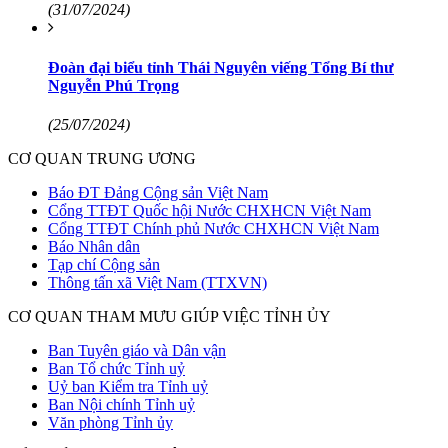
(31/07/2024)
Đoàn đại biểu tỉnh Thái Nguyên viếng Tổng Bí thư
Nguyễn Phú Trọng
(25/07/2024)
CƠ QUAN TRUNG ƯƠNG
Báo ĐT Đảng Cộng sản Việt Nam
Cổng TTĐT Quốc hội Nước CHXHCN Việt Nam
Cổng TTĐT Chính phủ Nước CHXHCN Việt Nam
Báo Nhân dân
Tạp chí Cộng sản
Thông tấn xã Việt Nam (TTXVN)
CƠ QUAN THAM MƯU GIÚP VIỆC TỈNH ỦY
Ban Tuyên giáo và Dân vận
Ban Tổ chức Tỉnh uỷ
Uỷ ban Kiểm tra Tỉnh uỷ
Ban Nội chính Tỉnh uỷ
Văn phòng Tỉnh ủy