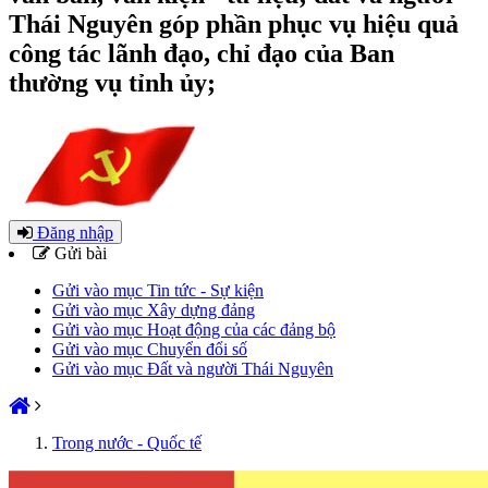
Thái Nguyên góp phần phục vụ hiệu quả
công tác lãnh đạo, chỉ đạo của Ban
thường vụ tỉnh ủy;
Đăng nhập
Gửi bài
Gửi vào mục Tin tức - Sự kiện
Gửi vào mục Xây dựng đảng
Gửi vào mục Hoạt động của các đảng bộ
Gửi vào mục Chuyển đổi số
Gửi vào mục Đất và người Thái Nguyên
Trong nước - Quốc tế