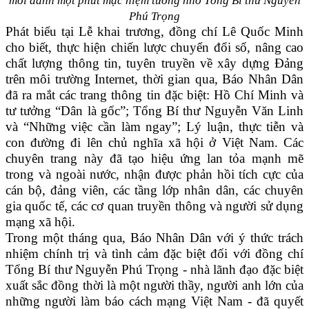
mời dành một phút mặc niệm tưởng nhớ Tổng Bí thư Nguyễn
Phú Trọng
Phát biểu tại Lễ khai trương, đồng chí Lê Quốc Minh
cho biết, thực hiện chiến lược chuyển đổi số, nâng cao
chất lượng thông tin, tuyên truyền về xây dựng Đảng
trên môi trường Internet, thời gian qua, Báo Nhân Dân
đã ra mắt các trang thông tin đặc biệt: Hồ Chí Minh và
tư tưởng “Dân là gốc”; Tổng Bí thư Nguyễn Văn Linh
và “Những việc cần làm ngay”; Lý luận, thực tiễn và
con đường đi lên chủ nghĩa xã hội ở Việt Nam. Các
chuyên trang này đã tạo hiệu ứng lan tỏa mạnh mẽ
trong và ngoài nước, nhận được phản hồi tích cực của
cán bộ, đảng viên, các tầng lớp nhân dân, các chuyên
gia quốc tế, các cơ quan truyền thông và người sử dụng
mạng xã hội.
Trong một tháng qua, Báo Nhân Dân với ý thức trách
nhiệm chính trị và tình cảm đặc biệt đối với đồng chí
Tổng Bí thư Nguyễn Phú Trọng - nhà lãnh đạo đặc biệt
xuất sắc đồng thời là một người thầy, người anh lớn của
những người làm báo cách mạng Việt Nam - đã quyết