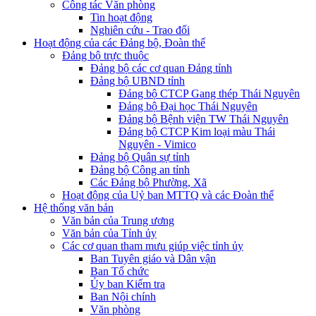
Công tác Văn phòng
Tin hoạt động
Nghiên cứu - Trao đổi
Hoạt động của các Đảng bộ, Đoàn thể
Đảng bộ trực thuộc
Đảng bộ các cơ quan Đảng tỉnh
Đảng bộ UBND tỉnh
Đảng bộ CTCP Gang thép Thái Nguyên
Đảng bộ Đại học Thái Nguyên
Đảng bộ Bệnh viện TW Thái Nguyên
Đảng bộ CTCP Kim loại màu Thái
Nguyên - Vimico
Đảng bộ Quân sự tỉnh
Đảng bộ Công an tỉnh
Các Đảng bộ Phường, Xã
Hoạt động của Uỷ ban MTTQ và các Đoàn thể
Hệ thống văn bản
Văn bản của Trung ương
Văn bản của Tỉnh ủy
Các cơ quan tham mưu giúp việc tỉnh ủy
Ban Tuyên giáo và Dân vận
Ban Tổ chức
Ủy ban Kiểm tra
Ban Nội chính
Văn phòng