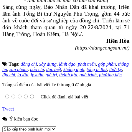
- Nhà lãnh đạo có tâm, có tầm của Đảng
Sáng cùng ngày, Báo Nhân Dân đã khai trương Triển
lãm ảnh Tổng Bí thư Nguyễn Phú Trọng, gồm 44 bức
ảnh về cuộc đời và sự nghiệp của đồng chí. Triển lãm sẽ
đón khách tham quan từ ngày 20-22/8/2024, tại 71
Hàng Trống, Hoàn Kiếm, Hà Nội./.
Hiền Hòa
(https://dangcongsan.vn/)
Tags:
đồng chí
,
xây dựng
,
lãnh đạo
,
phát triển
,
góp phần
,
thông
tin
,
sản phẩm
,
báo chí
,
đặc biệt
,
khẳng định
,
tổng bí thư
,
thời kỳ
,
địa chỉ
,
to lớn
,
lý luận
,
giá trị
,
thành tựu
,
quá trình
,
phương tiện
Tổng số điểm của bài viết là: 0 trong 0 đánh giá
Click để đánh giá bài viết
Tweet
Ý kiến bạn đọc