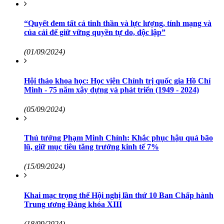
“Quyết đem tất cả tinh thần và lực lượng, tính mạng và
của cải để giữ vững quyền tự do, độc lập”
(01/09/2024)
Hội thảo khoa học: Học viện Chính trị quốc gia Hồ Chí
Minh - 75 năm xây dựng và phát triển (1949 - 2024)
(05/09/2024)
Thủ tướng Phạm Minh Chính: Khắc phục hậu quả bão
lũ, giữ mục tiêu tăng trưởng kinh tế 7%
(15/09/2024)
Khai mạc trọng thể Hội nghị lần thứ 10 Ban Chấp hành
Trung ương Đảng khóa XIII
(18/09/2024)