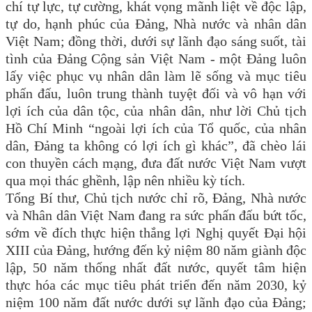
chí tự lực, tự cường, khát vọng mãnh liệt về độc lập,
tự do, hạnh phúc của Đảng, Nhà nước và nhân dân
Việt Nam; đồng thời, dưới sự lãnh đạo sáng suốt, tài
tình của Đảng Cộng sản Việt Nam - một Đảng luôn
lấy việc phục vụ nhân dân làm lẽ sống và mục tiêu
phấn đấu, luôn trung thành tuyệt đối và vô hạn với
lợi ích của dân tộc, của nhân dân, như lời Chủ tịch
Hồ Chí Minh “ngoài lợi ích của Tổ quốc, của nhân
dân, Đảng ta không có lợi ích gì khác”, đã chèo lái
con thuyền cách mạng, đưa đất nước Việt Nam vượt
qua mọi thác ghềnh, lập nên nhiều kỳ tích.
Tổng Bí thư, Chủ tịch nước chỉ rõ, Đảng, Nhà nước
và Nhân dân Việt Nam đang ra sức phấn đấu bứt tốc,
sớm về đích thực hiện thắng lợi Nghị quyết Đại hội
XIII của Đảng, hướng đến kỷ niệm 80 năm giành độc
lập, 50 năm thống nhất đất nước, quyết tâm hiện
thực hóa các mục tiêu phát triển đến năm 2030, kỷ
niệm 100 năm đất nước dưới sự lãnh đạo của Đảng;