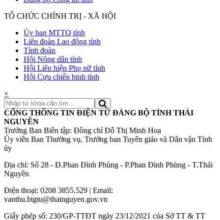
TỔ CHỨC CHÍNH TRỊ - XÃ HỘI
Ủy ban MTTQ tỉnh
Liên đoàn Lao động tỉnh
Tỉnh đoàn
Hội Nông dân tỉnh
Hội Liên hiệp Phụ nữ tỉnh
Hội Cựu chiến binh tỉnh
×
CỔNG THÔNG TIN ĐIỆN TỬ ĐẢNG BỘ TỈNH THÁI
NGUYÊN
Trưởng Ban Biên tập: Đồng chí Đỗ Thị Minh Hoa
Ủy viên Ban Thường vụ, Trưởng ban Tuyên giáo và Dân vận Tỉnh
ủy
Địa chỉ: Số 28 - Đ.Phan Đình Phùng - P.Phan Đình Phùng - T.Thái
Nguyên
Điện thoại: 0208 3855.529 | Email:
vanthu.btgtu@thainguyen.gov.vn
Giấy phép số: 230/GP-TTĐT ngày 23/12/2021 của Sở TT & TT