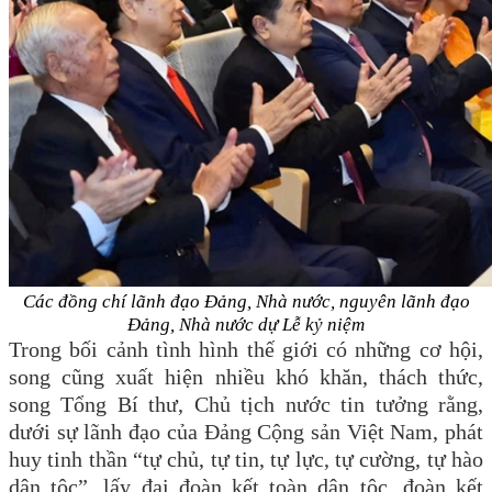
Các đồng chí lãnh đạo Đảng, Nhà nước, nguyên lãnh đạo
Đảng, Nhà nước dự Lễ kỷ niệm
Trong bối cảnh tình hình thế giới có những cơ hội,
song cũng xuất hiện nhiều khó khăn, thách thức,
song Tổng Bí thư, Chủ tịch nước tin tưởng rằng,
dưới sự lãnh đạo của Đảng Cộng sản Việt Nam, phát
huy tinh thần “tự chủ, tự tin, tự lực, tự cường, tự hào
dân tộc”, lấy đại đoàn kết toàn dân tộc, đoàn kết