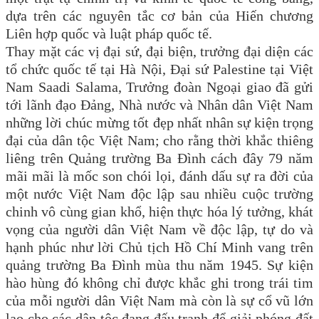
dựa trên các nguyên tắc cơ bản của Hiến chương
Liên hợp quốc và luật pháp quốc tế.
Thay mặt các vị đại sứ, đại biện, trưởng đại diện các
tổ chức quốc tế tại Hà Nội, Đại sứ Palestine tại Việt
Nam Saadi Salama, Trưởng đoàn Ngoại giao đã gửi
tới lãnh đạo Đảng, Nhà nước và Nhân dân Việt Nam
những lời chúc mừng tốt đẹp nhất nhân sự kiện trọng
đại của dân tộc Việt Nam; cho rằng thời khắc thiêng
liêng trên Quảng trường Ba Đình cách đây 79 năm
mãi mãi là mốc son chói lọi, đánh dấu sự ra đời của
một nước Việt Nam độc lập sau nhiều cuộc trường
chinh vô cùng gian khổ, hiện thực hóa lý tưởng, khát
vọng của người dân Việt Nam về độc lập, tự do và
hạnh phúc như lời Chủ tịch Hồ Chí Minh vang trên
quảng trường Ba Đình mùa thu năm 1945. Sự kiện
hào hùng đó không chỉ được khắc ghi trong trái tim
của mỗi người dân Việt Nam mà còn là sự cổ vũ lớn
lao cho các dân tộc đang đấu tranh để giải phóng đất