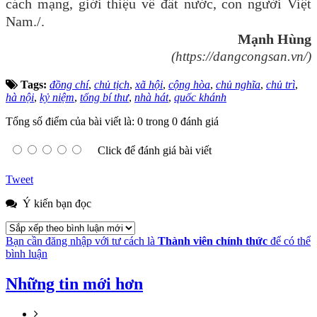
cách mạng, giới thiệu về đất nước, con người Việt
Nam./.
Mạnh Hùng
(https://dangcongsan.vn/)
Tags:
đồng chí
,
chủ tịch
,
xã hội
,
cộng hòa
,
chủ nghĩa
,
chủ trì
,
hà nội
,
kỷ niệm
,
tổng bí thư
,
nhà hát
,
quốc khánh
Tổng số điểm của bài viết là: 0 trong 0 đánh giá
Click để đánh giá bài viết
Tweet
Ý kiến bạn đọc
Bạn cần đăng nhập với tư cách là
Thành viên chính thức
để có thể
bình luận
Những tin mới hơn