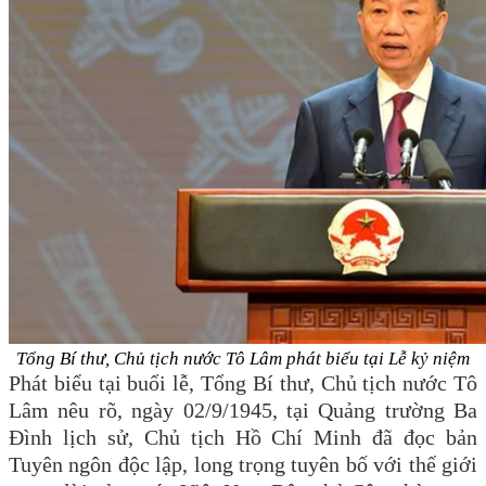
Tổng Bí thư, Chủ tịch nước Tô Lâm phát biểu tại Lễ kỷ niệm
Phát biểu tại buổi lễ, Tổng Bí thư, Chủ tịch nước Tô
Lâm nêu rõ, ngày 02/9/1945, tại Quảng trường Ba
Đình lịch sử, Chủ tịch Hồ Chí Minh đã đọc bản
Tuyên ngôn độc lập, long trọng tuyên bố với thế giới