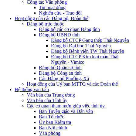
Công tác Văn phòng
Tin hoạt động
Nghiên cứu - Trao đổi
Hoạt động của các Đảng bộ, Đoàn thể
Đảng bộ trực thuộc
Đảng bộ các cơ quan Đảng tỉnh
Đảng bộ UBND tỉnh
Đảng bộ CTCP Gang thép Thái Nguyên
Đảng bộ Đại học Thái Nguyên
Đảng bộ Bệnh viện TW Thái Nguyên
Đảng bộ CTCP Kim loại màu Thái
Nguyên - Vimico
Đảng bộ Quân sự tỉnh
Đảng bộ Công an tỉnh
Các Đảng bộ Phường, Xã
Hoạt động của Uỷ ban MTTQ và các Đoàn thể
Hệ thống văn bản
Văn bản của Trung ương
Văn bản của Tỉnh ủy
Các cơ quan tham mưu giúp việc tỉnh ủy
Ban Tuyên giáo và Dân vận
Ban Tổ chức
Ủy ban Kiểm tra
Ban Nội chính
Văn phòng