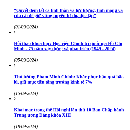
“Quyết đem tất cả tinh thần và lực lượng, tính mạng và
của cải để giữ vững quyền tự do, độc lập”
(01/09/2024)
Hội thảo khoa học: Học viện Chính trị quốc gia Hồ Chí
Minh - 75 năm xây dựng và phát triển (1949 - 2024)
(05/09/2024)
Thủ tướng Phạm Minh Chính: Khắc phục hậu quả bão
lũ, giữ mục tiêu tăng trưởng kinh tế 7%
(15/09/2024)
Khai mạc trọng thể Hội nghị lần thứ 10 Ban Chấp hành
Trung ương Đảng khóa XIII
(18/09/2024)