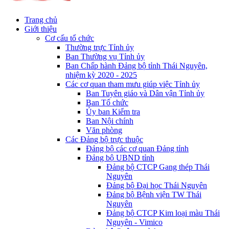
Trang chủ
Giới thiệu
Cơ cấu tổ chức
Thường trực Tỉnh ủy
Ban Thường vụ Tỉnh ủy
Ban Chấp hành Đảng bộ tỉnh Thái Nguyên,
nhiệm kỳ 2020 - 2025
Các cơ quan tham mưu giúp việc Tỉnh ủy
Ban Tuyên giáo và Dân vận Tỉnh ủy
Ban Tổ chức
Ủy ban Kiểm tra
Ban Nội chính
Văn phòng
Các Đảng bộ trực thuộc
Đảng bộ các cơ quan Đảng tỉnh
Đảng bộ UBND tỉnh
Đảng bộ CTCP Gang thép Thái
Nguyên
Đảng bộ Đại học Thái Nguyên
Đảng bộ Bệnh viện TW Thái
Nguyên
Đảng bộ CTCP Kim loại màu Thái
Nguyên - Vimico