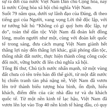
sự ra đời của nước Việt Nam Dân chủ Cộng hòa, nay
là nước Cộng hòa xã hội chủ nghĩa Việt Nam.
Suốt 79 năm qua, dưới sự lãnh đạo của Đảng, đi theo
tiếng gọi của Người, vang vọng Lời thề độc lập, với
tư tưởng bất hủ “Không có gì quý hơn độc lập, tự
do”, toàn thể dân tộc Việt Nam đã đoàn kết đồng
lòng, muôn người như một, cùng với đoàn kết quốc
tế trong sáng, đưa cách mạng Việt Nam giành hết
thắng lợi này đến thắng lợi khác, giải phóng dân tộc,
thống nhất đất nước, thực hiện thành công công cuộc
đổi mới, vững bước đi lên chủ nghĩa xã hội.
Tổng Bí thư, Chủ tịch nước nhấn mạnh, từ một vùng
đất chưa có tên trên bản đồ thế giới, từ một đất nước
bị chiến tranh tàn phá nặng nề, Việt Nam đã vươn
lên trở thành biểu tượng hòa bình, ổn định, hiếu
khách, điểm đến của các nhà đầu tư và du khách
quốc tế. Từ một nền kinh tế lạc hậu, Việt Nam đã
vươn lên lọt vào Top 40 nền kinh tế hàng đầu, có quy