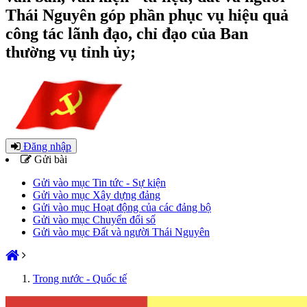
Thái Nguyên góp phần phục vụ hiệu quả
công tác lãnh đạo, chỉ đạo của Ban
thường vụ tỉnh ủy;
Đăng nhập
Gửi bài
Gửi vào mục Tin tức - Sự kiện
Gửi vào mục Xây dựng đảng
Gửi vào mục Hoạt động của các đảng bộ
Gửi vào mục Chuyển đổi số
Gửi vào mục Đất và người Thái Nguyên
Trong nước - Quốc tế