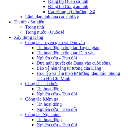
Đảng bộ Quân sự tỉnh
Đảng bộ Công an tỉnh
Các Đảng bộ Phường, Xã
Lãnh đạo tỉnh qua các thời kỳ
Tin tức - Sự kiện
Trong tỉnh
Trong nước - Quốc tế
Xây dựng Đảng
Công tác Tuyên giáo và Dân vận
Tin hoạt động công tác Tuyên giáo
Tin hoạt động công tác Dân vận
Nghiên cứu - Trao đổi
Đưa nghị quyết của Đảng vào cuộc sống
Bảo vệ nền tảng tư tưởng của Đảng
Học tập và làm theo tư tưởng, đạo đức, phong
cách Hồ Chí Minh
Công tác Tổ chức
Tin hoạt động
Nghiên cứu - Trao đổi
Công tác Kiểm tra
Tin hoạt động
Nghiên cứu - Trao đổi
Công tác Nội chính
Tin hoạt động
Nghiên cứu - Trao đổi