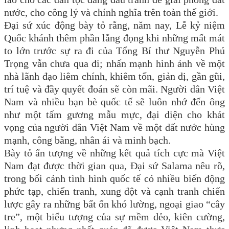
nước, cho công lý và chính nghĩa trên toàn thế giới.
Đại sứ xúc động bày tỏ rằng, năm nay, Lễ kỷ niệm
Quốc khánh thêm phần lắng đọng khi những mất mát
to lớn trước sự ra đi của Tổng Bí thư Nguyễn Phú
Trọng vẫn chưa qua đi; nhấn mạnh hình ảnh về một
nhà lãnh đạo liêm chính, khiêm tốn, giản dị, gần gũi,
trí tuệ và đầy quyết đoán sẽ còn mãi. Người dân Việt
Nam và nhiều bạn bè quốc tế sẽ luôn nhớ đến ông
như một tấm gương mẫu mực, đại diện cho khát
vọng của người dân Việt Nam về một đất nước hùng
mạnh, công bằng, nhân ái và minh bạch.
Bày tỏ ấn tượng về những kết quả tích cực mà Việt
Nam đạt được thời gian qua, Đại sứ Salama nêu rõ,
trong bối cảnh tình hình quốc tế có nhiều biến động
phức tạp, chiến tranh, xung đột và cạnh tranh chiến
lược gây ra những bất ổn khó lường, ngoại giao “cây
tre”, một biểu tượng của sự mềm dẻo, kiên cường,