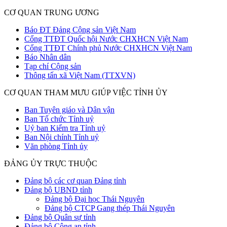
CƠ QUAN TRUNG ƯƠNG
Báo ĐT Đảng Cộng sản Việt Nam
Cổng TTĐT Quốc hội Nước CHXHCN Việt Nam
Cổng TTĐT Chính phủ Nước CHXHCN Việt Nam
Báo Nhân dân
Tạp chí Cộng sản
Thông tấn xã Việt Nam (TTXVN)
CƠ QUAN THAM MƯU GIÚP VIỆC TỈNH ỦY
Ban Tuyên giáo và Dân vận
Ban Tổ chức Tỉnh uỷ
Uỷ ban Kiểm tra Tỉnh uỷ
Ban Nội chính Tỉnh uỷ
Văn phòng Tỉnh ủy
ĐẢNG ỦY TRỰC THUỘC
Đảng bộ các cơ quan Đảng tỉnh
Đảng bộ UBND tỉnh
Đảng bộ Đại học Thái Nguyên
Đảng bộ CTCP Gang thép Thái Nguyên
Đảng bộ Quân sự tỉnh
Đảng bộ Công an tỉnh