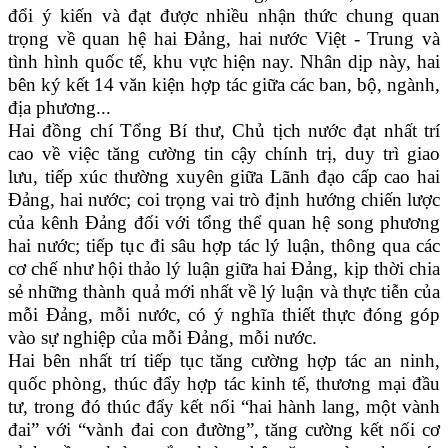
đổi ý kiến và đạt được nhiều nhận thức chung quan
trọng về quan hệ hai Đảng, hai nước Việt - Trung và
tình hình quốc tế, khu vực hiện nay. Nhân dịp này, hai
bên ký kết 14 văn kiện hợp tác giữa các ban, bộ, ngành,
địa phương...
Hai đồng chí Tổng Bí thư, Chủ tịch nước đạt nhất trí
cao về việc tăng cường tin cậy chính trị, duy trì giao
lưu, tiếp xúc thường xuyên giữa Lãnh đạo cấp cao hai
Đảng, hai nước; coi trọng vai trò định hướng chiến lược
của kênh Đảng đối với tổng thể quan hệ song phương
hai nước; tiếp tục đi sâu hợp tác lý luận, thông qua các
cơ chế như hội thảo lý luận giữa hai Đảng, kịp thời chia
sẻ những thành quả mới nhất về lý luận và thực tiễn của
mỗi Đảng, mỗi nước, có ý nghĩa thiết thực đóng góp
vào sự nghiệp của mỗi Đảng, mỗi nước.
Hai bên nhất trí tiếp tục tăng cường hợp tác an ninh,
quốc phòng, thúc đẩy hợp tác kinh tế, thương mại đầu
tư, trong đó thúc đẩy kết nối “hai hành lang, một vành
đai” với “vành đai con đường”, tăng cường kết nối cơ