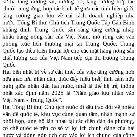
sở hạ tầng đường sắt, đường bộ, tăng cường hợp tác
chuỗi cung ứng, hợp tác kinh tế giữa các tỉnh biên giới,
tăng cường giao lưu về cải cách doanh nghiệp nhà
nước. Tổng Bí thư, Chủ tịch Trung Quốc Tập Cận Bình
khẳng định Trung Quốc sẵn sàng tăng cường nhập
khẩu hàng nông sản của Việt Nam, mở rộng các văn
phòng xúc tiến thương mại tại Trung Quốc; Trung
Quốc tạo điều kiện thuận lợi cho các mặt hàng nông sản
chất lượng cao của Việt Nam tiếp cận thị trường Trung
Quốc.
Hai bên nhất trí về sự cần thiết của việc tăng cường hơn
nữa giao lưu nhân dân, thúc đẩy hiểu biết, tình cảm hữu
nghị giữa nhân dân hai nước, nhất là thế hệ trẻ; thống
nhất xác định năm 2025 là “Năm giao lưu nhân văn
Việt Nam - Trung Quốc”.
Hai Tổng Bí thư, Chủ tịch nước đi sâu trao đổi về nhiều
vấn đề quốc tế, khu vực cùng quan tâm, nhấn mạnh sự
phối hợp, ủng hộ lẫn nhau tại các diễn đàn đa phương,
cơ chế quốc tế trên cơ sở vì lợi ích chính đáng của hai
nước và đóng góp tích cực vào lợi ích chung của cộng