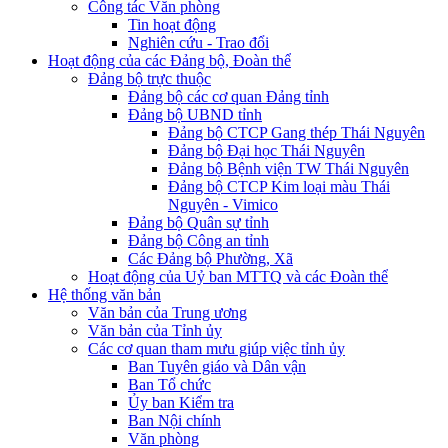
Công tác Văn phòng
Tin hoạt động
Nghiên cứu - Trao đổi
Hoạt động của các Đảng bộ, Đoàn thể
Đảng bộ trực thuộc
Đảng bộ các cơ quan Đảng tỉnh
Đảng bộ UBND tỉnh
Đảng bộ CTCP Gang thép Thái Nguyên
Đảng bộ Đại học Thái Nguyên
Đảng bộ Bệnh viện TW Thái Nguyên
Đảng bộ CTCP Kim loại màu Thái
Nguyên - Vimico
Đảng bộ Quân sự tỉnh
Đảng bộ Công an tỉnh
Các Đảng bộ Phường, Xã
Hoạt động của Uỷ ban MTTQ và các Đoàn thể
Hệ thống văn bản
Văn bản của Trung ương
Văn bản của Tỉnh ủy
Các cơ quan tham mưu giúp việc tỉnh ủy
Ban Tuyên giáo và Dân vận
Ban Tổ chức
Ủy ban Kiểm tra
Ban Nội chính
Văn phòng