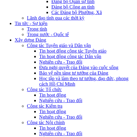
Đảng bộ Quân sự tỉnh
Đảng bộ Công an tỉnh
Các Đảng bộ Phường, Xã
Lãnh đạo tỉnh qua các thời kỳ
Tin tức - Sự kiện
Trong tỉnh
Trong nước - Quốc tế
Xây dựng Đảng
Công tác Tuyên giáo và Dân vận
Tin hoạt động công tác Tuyên giáo
Tin hoạt động công tác Dân vận
Nghiên cứu - Trao đổi
Đưa nghị quyết của Đảng vào cuộc sống
Bảo vệ nền tảng tư tưởng của Đảng
Học tập và làm theo tư tưởng, đạo đức, phong
cách Hồ Chí Minh
Công tác Tổ chức
Tin hoạt động
Nghiên cứu - Trao đổi
Công tác Kiểm tra
Tin hoạt động
Nghiên cứu - Trao đổi
Công tác Nội chính
Tin hoạt động
Nghiên cứu - Trao đổi