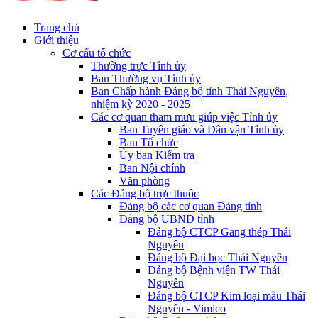
Trang chủ
Giới thiệu
Cơ cấu tổ chức
Thường trực Tỉnh ủy
Ban Thường vụ Tỉnh ủy
Ban Chấp hành Đảng bộ tỉnh Thái Nguyên,
nhiệm kỳ 2020 - 2025
Các cơ quan tham mưu giúp việc Tỉnh ủy
Ban Tuyên giáo và Dân vận Tỉnh ủy
Ban Tổ chức
Ủy ban Kiểm tra
Ban Nội chính
Văn phòng
Các Đảng bộ trực thuộc
Đảng bộ các cơ quan Đảng tỉnh
Đảng bộ UBND tỉnh
Đảng bộ CTCP Gang thép Thái
Nguyên
Đảng bộ Đại học Thái Nguyên
Đảng bộ Bệnh viện TW Thái
Nguyên
Đảng bộ CTCP Kim loại màu Thái
Nguyên - Vimico