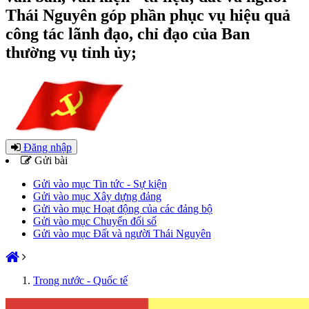
Thái Nguyên góp phần phục vụ hiệu quả
công tác lãnh đạo, chỉ đạo của Ban
thường vụ tỉnh ủy;
Đăng nhập
Gửi bài
Gửi vào mục Tin tức - Sự kiện
Gửi vào mục Xây dựng đảng
Gửi vào mục Hoạt động của các đảng bộ
Gửi vào mục Chuyển đổi số
Gửi vào mục Đất và người Thái Nguyên
Trong nước - Quốc tế