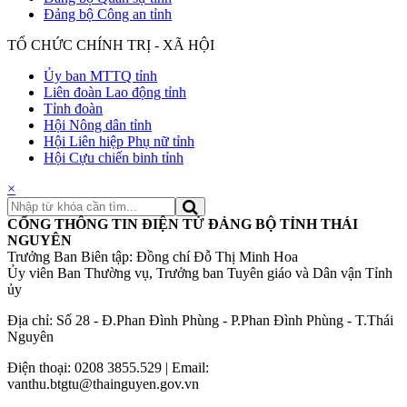
Đảng bộ Công an tỉnh
TỔ CHỨC CHÍNH TRỊ - XÃ HỘI
Ủy ban MTTQ tỉnh
Liên đoàn Lao động tỉnh
Tỉnh đoàn
Hội Nông dân tỉnh
Hội Liên hiệp Phụ nữ tỉnh
Hội Cựu chiến binh tỉnh
×
CỔNG THÔNG TIN ĐIỆN TỬ ĐẢNG BỘ TỈNH THÁI
NGUYÊN
Trưởng Ban Biên tập: Đồng chí Đỗ Thị Minh Hoa
Ủy viên Ban Thường vụ, Trưởng ban Tuyên giáo và Dân vận Tỉnh
ủy
Địa chỉ: Số 28 - Đ.Phan Đình Phùng - P.Phan Đình Phùng - T.Thái
Nguyên
Điện thoại: 0208 3855.529 | Email:
vanthu.btgtu@thainguyen.gov.vn