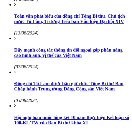
Toàn văn phát biểu của đồng chí Tổng Bí thư, Chủ tịch
nước Tô Lâm, Trưởng Tiểu ban Văn kiện Đại hội XIV
(13/08/2024)
Đẩy mạnh công tác thông tin đối ngoại góp phần nâng
cao hình ảnh, vị thế của Việt Nam
(07/08/2024)
Đồng chí Tô Lâm được bầu giữ chức Tổng Bí thư Ban
Chấp hành Trung ương Đảng Cộng sản Việt Nam
(03/08/2024)
Hội nghị toàn quốc tổng kết 10 năm thực hiện Kết luận số
100-KL/TW của Ban Bí thư khóa XI