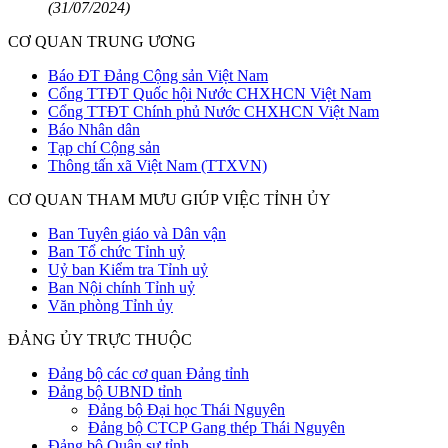
(31/07/2024)
CƠ QUAN TRUNG ƯƠNG
Báo ĐT Đảng Cộng sản Việt Nam
Cổng TTĐT Quốc hội Nước CHXHCN Việt Nam
Cổng TTĐT Chính phủ Nước CHXHCN Việt Nam
Báo Nhân dân
Tạp chí Cộng sản
Thông tấn xã Việt Nam (TTXVN)
CƠ QUAN THAM MƯU GIÚP VIỆC TỈNH ỦY
Ban Tuyên giáo và Dân vận
Ban Tổ chức Tỉnh uỷ
Uỷ ban Kiểm tra Tỉnh uỷ
Ban Nội chính Tỉnh uỷ
Văn phòng Tỉnh ủy
ĐẢNG ỦY TRỰC THUỘC
Đảng bộ các cơ quan Đảng tỉnh
Đảng bộ UBND tỉnh
Đảng bộ Đại học Thái Nguyên
Đảng bộ CTCP Gang thép Thái Nguyên
Đảng bộ Quân sự tỉnh