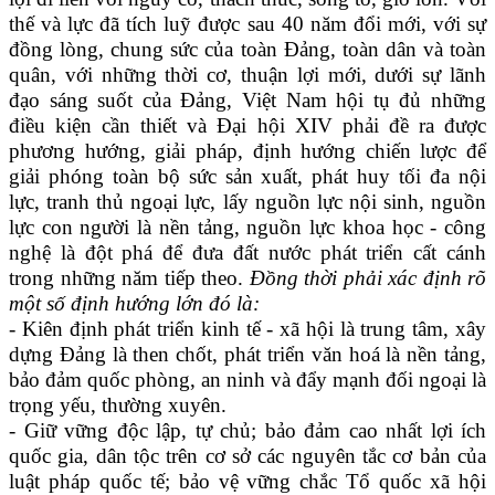
thế và lực đã tích luỹ được sau 40 năm đổi mới, với sự
đồng lòng, chung sức của toàn Đảng, toàn dân và toàn
quân, với những thời cơ, thuận lợi mới, dưới sự lãnh
đạo sáng suốt của Đảng, Việt Nam hội tụ đủ những
điều kiện cần thiết và Đại hội XIV phải đề ra được
phương hướng, giải pháp, định hướng chiến lược để
giải phóng toàn bộ sức sản xuất, phát huy tối đa nội
lực, tranh thủ ngoại lực, lấy nguồn lực nội sinh, nguồn
lực con người là nền tảng, nguồn lực khoa học - công
nghệ là đột phá để đưa đất nước phát triển cất cánh
trong những năm tiếp theo.
Đồng thời phải xác định rõ
một số định hướng lớn đó là:
- Kiên định phát triển kinh tế - xã hội là trung tâm, xây
dựng Đảng là then chốt, phát triển văn hoá là nền tảng,
bảo đảm quốc phòng, an ninh và đẩy mạnh đối ngoại là
trọng yếu, thường xuyên.
- Giữ vững độc lập, tự chủ; bảo đảm cao nhất lợi ích
quốc gia, dân tộc trên cơ sở các nguyên tắc cơ bản của
luật pháp quốc tế; bảo vệ vững chắc Tổ quốc xã hội