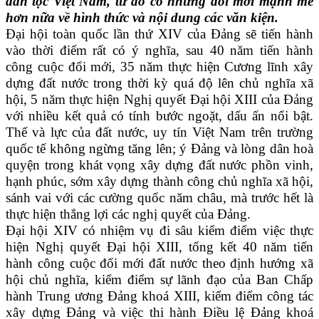
dân tộc Việt Nam, từ đó có những đổi mới mạnh mẽ
hơn nữa về hình thức và nội dung các văn kiện.
Đại hội toàn quốc lần thứ XIV của Đảng sẽ tiến hành
vào thời điểm rất có ý nghĩa, sau 40 năm tiến hành
công cuộc đổi mới, 35 năm thực hiện Cương lĩnh xây
dựng đất nước trong thời kỳ quá độ lên chủ nghĩa xã
hội, 5 năm thực hiện Nghị quyết Đại hội XIII của Đảng
với nhiều kết quả có tính bước ngoặt, dấu ấn nổi bật.
Thế và lực của đất nước, uy tín Việt Nam trên trường
quốc tế không ngừng tăng lên; ý Đảng và lòng dân hoà
quyện trong khát vọng xây dựng đất nước phồn vinh,
hạnh phúc, sớm xây dựng thành công chủ nghĩa xã hội,
sánh vai với các cường quốc năm châu, mà trước hết là
thực hiện thắng lợi các nghị quyết của Đảng.
Đại hội XIV có nhiệm vụ đi sâu kiểm điểm việc thực
hiện Nghị quyết Đại hội XIII, tổng kết 40 năm tiến
hành công cuộc đổi mới đất nước theo định hướng xã
hội chủ nghĩa, kiểm điểm sự lãnh đạo của Ban Chấp
hành Trung ương Đảng khoá XIII, kiểm điểm công tác
xây dựng Đảng và việc thi hành Điều lệ Đảng khoá