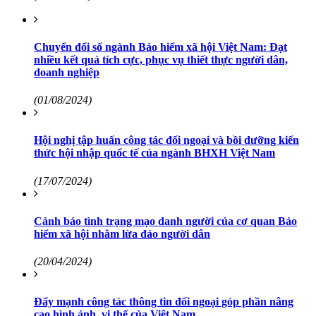
Chuyển đổi số ngành Bảo hiểm xã hội Việt Nam: Đạt
nhiều kết quả tích cực, phục vụ thiết thực người dân,
doanh nghiệp
(01/08/2024)
Hội nghị tập huấn công tác đối ngoại và bồi dưỡng kiến
thức hội nhập quốc tế của ngành BHXH Việt Nam
(17/07/2024)
Cảnh báo tình trạng mạo danh người của cơ quan Bảo
hiểm xã hội nhằm lừa đảo người dân
(20/04/2024)
Đẩy mạnh công tác thông tin đối ngoại góp phần nâng
cao hình ảnh, vị thế của Việt Nam