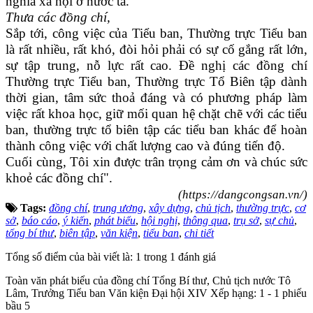
nghĩa xã hội ở nước ta.
Thưa các đồng chí,
Sắp tới, công việc của Tiểu ban, Thường trực Tiểu ban
là rất nhiều, rất khó, đòi hỏi phải có sự cố gắng rất lớn,
sự tập trung, nỗ lực rất cao. Đề nghị các đồng chí
Thường trực Tiểu ban, Thường trực Tổ Biên tập dành
thời gian, tâm sức thoả đáng và có phương pháp làm
việc rất khoa học, giữ mối quan hệ chặt chẽ với các tiểu
ban, thường trực tổ biên tập các tiểu ban khác để hoàn
thành công việc với chất lượng cao và đúng tiến độ.
Cuối cùng, Tôi xin được trân trọng cảm ơn và chúc sức
khoẻ các đồng chí".
(https://dangcongsan.vn/)
Tags:
đồng chí
,
trung ương
,
xây dựng
,
chủ tịch
,
thường trực
,
cơ
sở
,
báo cáo
,
ý kiến
,
phát biểu
,
hội nghị
,
thông qua
,
trụ sở
,
sự chủ
,
tổng bí thư
,
biên tập
,
văn kiện
,
tiểu ban
,
chi tiết
Tổng số điểm của bài viết là: 1 trong 1 đánh giá
Toàn văn phát biểu của đồng chí Tổng Bí thư, Chủ tịch nước Tô
Lâm, Trưởng Tiểu ban Văn kiện Đại hội XIV
Xếp hạng:
1
-
1
phiếu
bầu
5