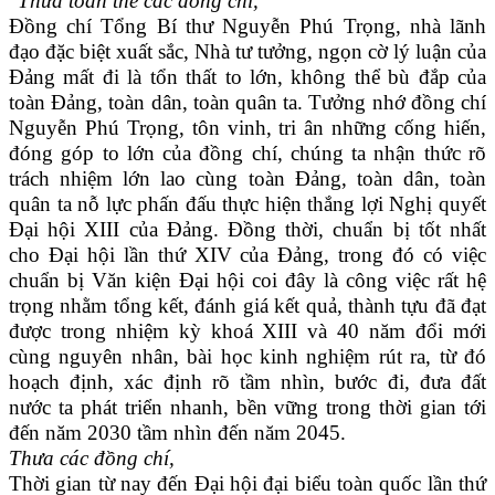
"Thưa toàn thể các đồng chí,
Đồng chí Tổng Bí thư Nguyễn Phú Trọng, nhà lãnh
đạo đặc biệt xuất sắc, Nhà tư tưởng, ngọn cờ lý luận của
Đảng mất đi là tổn thất to lớn, không thể bù đắp của
toàn Đảng, toàn dân, toàn quân ta. Tưởng nhớ đồng chí
Nguyễn Phú Trọng, tôn vinh, tri ân những cống hiến,
đóng góp to lớn của đồng chí, chúng ta nhận thức rõ
trách nhiệm lớn lao cùng toàn Đảng, toàn dân, toàn
quân ta nỗ lực phấn đấu thực hiện thắng lợi Nghị quyết
Đại hội XIII của Đảng. Đồng thời, chuẩn bị tốt nhất
cho Đại hội lần thứ XIV của Đảng, trong đó có việc
chuẩn bị Văn kiện Đại hội coi đây là công việc rất hệ
trọng nhằm tổng kết, đánh giá kết quả, thành tựu đã đạt
được trong nhiệm kỳ khoá XIII và 40 năm đổi mới
cùng nguyên nhân, bài học kinh nghiệm rút ra, từ đó
hoạch định, xác định rõ tầm nhìn, bước đi, đưa đất
nước ta phát triển nhanh, bền vững trong thời gian tới
đến năm 2030 tầm nhìn đến năm 2045.
Thưa các đồng chí,
Thời gian từ nay đến Đại hội đại biểu toàn quốc lần thứ