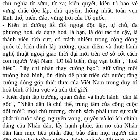
chủ nghĩa từ sớm, từ xa; kiên quyết, kiên trì bảo vệ
vững chắc độc lập, chủ quyền, thống nhất, toàn vẹn
lãnh thổ, biển, đảo, vùng trời của Tổ quốc.
- Kiên trì đường lối đối ngoại độc lập, tự chủ, đa
phương hoá, đa dạng hoá, là bạn, là đối tác tin cậy, là
thành viên tích cực, có trách nhiệm trong cộng đồng
quốc tế; kiên định lập trường, quan điểm và thực hành
nghệ thuật ngoại giao thời đại mới trên cơ sở cốt cách
con người Việt Nam "Dĩ bất biến, ứng vạn biến", "hoà
hiếu", "lấy chí nhân thay cường bạo"; giữ vững môi
trường hoà bình, ổn định để phát triển đất nước; tăng
cường đóng góp thiết thực của Việt Nam trong duy trì
hoà bình ở khu vực và trên thế giới.
- Kiên định lập trường, quan điểm và thực hành "dân là
gốc", "Nhân dân là chủ thể, trung tâm của công cuộc
đổi mới"; mọi chủ trương, chính sách phải thực sự xuất
phát từ cuộc sống, nguyện vọng, quyền và lợi ích chính
đáng của Nhân dân, lấy hạnh phúc, ấm no của Nhân
dân làm mục tiêu phấn đấu; bảo đảm mọi người dân
đều được thụ hưởng những thành quả của đổi mới, phát