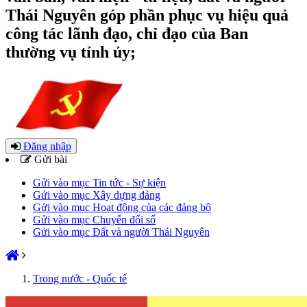
Thái Nguyên góp phần phục vụ hiệu quả
công tác lãnh đạo, chỉ đạo của Ban
thường vụ tỉnh ủy;
Đăng nhập
Gửi bài
Gửi vào mục Tin tức - Sự kiện
Gửi vào mục Xây dựng đảng
Gửi vào mục Hoạt động của các đảng bộ
Gửi vào mục Chuyển đổi số
Gửi vào mục Đất và người Thái Nguyên
Trong nước - Quốc tế