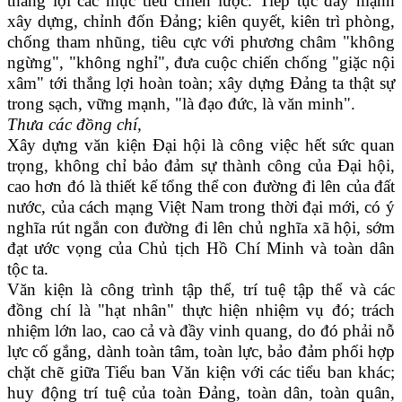
thắng lợi các mục tiêu chiến lược. Tiếp tục đẩy mạnh
xây dựng, chỉnh đốn Đảng; kiên quyết, kiên trì phòng,
chống tham nhũng, tiêu cực với phương châm "không
ngừng", "không nghỉ", đưa cuộc chiến chống "giặc nội
xâm" tới thắng lợi hoàn toàn; xây dựng Đảng ta thật sự
trong sạch, vững mạnh, "là đạo đức, là văn minh".
Thưa các đồng chí,
Xây dựng văn kiện Đại hội là công việc hết sức quan
trọng, không chỉ bảo đảm sự thành công của Đại hội,
cao hơn đó là thiết kế tổng thể con đường đi lên của đất
nước, của cách mạng Việt Nam trong thời đại mới, có ý
nghĩa rút ngắn con đường đi lên chủ nghĩa xã hội, sớm
đạt ước vọng của Chủ tịch Hồ Chí Minh và toàn dân
tộc ta.
Văn kiện là công trình tập thể, trí tuệ tập thể và các
đồng chí là "hạt nhân" thực hiện nhiệm vụ đó; trách
nhiệm lớn lao, cao cả và đầy vinh quang, do đó phải nỗ
lực cố gắng, dành toàn tâm, toàn lực, bảo đảm phối hợp
chặt chẽ giữa Tiểu ban Văn kiện với các tiểu ban khác;
huy động trí tuệ của toàn Đảng, toàn dân, toàn quân,