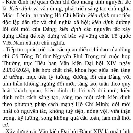
- Kiên định hệ quan điểm chỉ đạo mang tính nguyên tắc
là:
Kiên định
và vận dụng, phát triển sáng tạo chủ nghĩa
Mác - Lênin, tư tưởng Hồ Chí Minh;
kiên định
mục tiêu
độc lập dân tộc và chủ nghĩa xã hội;
kiên định
đường
lối đổi mới của Đảng;
kiên định
các nguyên tắc xây
dựng Đảng để xây dựng và bảo vệ vững chắc Tổ quốc
Việt Nam xã hội chủ nghĩa.
- Tiếp tục quán triệt sâu sắc quan điểm chỉ đạo của đồng
chí Cố Tổng Bí thư Nguyễn Phú Trọng tại cuộc họp
Thường trực Tiểu ban Văn kiện Đại hội XIV ngày
23/02/2024, kết hợp chặt chẽ, khoa học giữa nền tảng
tư tưởng, mục tiêu lý tưởng, đường lối của Đảng với
tinh thần không ngừng đổi mới, sáng tạo, tuân theo quy
luật khách quan; kiên định đi đôi với đổi mới; kiên
định một cách sáng tạo, sáng tạo một cách kiên định
theo phương pháp cách mạng Hồ Chí Minh; đổi mới
phải có nguyên tắc, không tuỳ tiện, nóng vội, vừa thận
trọng, kỹ lưỡng, song không quá cầu toàn, làm mất thời
cơ.
- Xây dựng các Văn kiện Đại hội Đảng XIV là quá trình