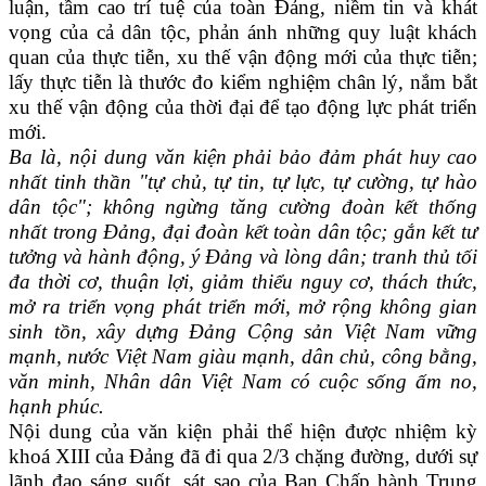
luận, tầm cao trí tuệ của toàn Đảng, niềm tin và khát
vọng của cả dân tộc, phản ánh những quy luật khách
quan của thực tiễn, xu thế vận động mới của thực tiễn;
lấy thực tiễn là thước đo kiểm nghiệm chân lý, nắm bắt
xu thế vận động của thời đại để tạo động lực phát triển
mới.
Ba là, nội dung văn kiện phải bảo đảm phát huy cao
nhất tinh thần "tự chủ, tự tin, tự lực, tự cường, tự hào
dân tộc"; không ngừng tăng cường đoàn kết thống
nhất trong Đảng, đại đoàn kết toàn dân tộc; gắn kết tư
tưởng và hành động, ý Đảng và lòng dân; tranh thủ tối
đa thời cơ, thuận lợi, giảm thiểu nguy cơ, thách thức,
mở ra triển vọng phát triển mới, mở rộng không gian
sinh tồn, xây dựng Đảng Cộng sản Việt Nam vững
mạnh, nước Việt Nam giàu mạnh, dân chủ, công bằng,
văn minh, Nhân dân Việt Nam có cuộc sống ấm no,
hạnh phúc.
Nội dung của văn kiện phải thể hiện được nhiệm kỳ
khoá XIII của Đảng đã đi qua 2/3 chặng đường, dưới sự
lãnh đạo sáng suốt, sát sao của Ban Chấp hành Trung