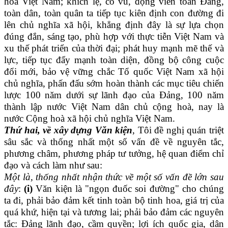
hoa Việt Nam; khích lệ, cổ vũ, động viên toàn Đảng,
toàn dân, toàn quân ta tiếp tục kiên định con đường đi
lên chủ nghĩa xã hội, khẳng định đây là sự lựa chọn
đúng đắn, sáng tạo, phù hợp với thực tiễn Việt Nam và
xu thế phát triển của thời đại; phát huy mạnh mẽ thế và
lực, tiếp tục đẩy mạnh toàn diện, đồng bộ công cuộc
đổi mới, bảo vệ vững chắc Tổ quốc Việt Nam xã hội
chủ nghĩa, phấn đấu sớm hoàn thành các mục tiêu chiến
lược 100 năm dưới sự lãnh đạo của Đảng, 100 năm
thành lập nước Việt Nam dân chủ cộng hoà, nay là
nước Cộng hoà xã hội chủ nghĩa Việt Nam.
Thứ hai, về xây dựng Văn kiện
, Tôi đề nghị quán triệt
sâu sắc và thống nhất một số vấn đề về nguyên tắc,
phương châm, phương pháp tư tưởng, hệ quan điểm chỉ
đạo và cách làm như sau:
Một là, thống nhất nhận thức về một số vấn đề lớn sau
đây
:
(i)
Văn kiện là "ngọn đuốc soi đường" cho chúng
ta đi, phải bảo đảm kết tinh toàn bộ tinh hoa, giá trị của
quá khứ, hiện tại và tương lai; phải bảo đảm các nguyên
tắc: Đảng lãnh đạo, cầm quyền; lợi ích quốc gia, dân