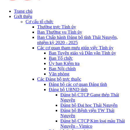
Trang chủ
Giới thiệu
Cơ cấu tổ chức
Thường trực Tỉnh ủy
Ban Thường vụ Tỉnh ủy
Ban Chấp hành Đảng bộ tỉnh Thái Nguyên,
nhiệm kỳ 2020 - 2025
Các cơ quan tham mưu giúp việc Tỉnh ủy
Ban Tuyên giáo và Dân vận Tỉnh ủy
Ban Tổ chức
Ủy ban Kiểm tra
Ban Nội chính
Văn phòng
Các Đảng bộ trực thuộc
Đảng bộ các cơ quan Đảng tỉnh
Đảng bộ UBND tỉnh
Đảng bộ CTCP Gang thép Thái
Nguyên
Đảng bộ Đại học Thái Nguyên
Đảng bộ Bệnh viện TW Thái
Nguyên
Đảng bộ CTCP Kim loại màu Thái
Nguyên - Vimico