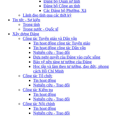
Đảng bộ Quân sự tỉnh
Đảng bộ Công an tỉnh
Các Đảng bộ Phường, Xã
Lãnh đạo tỉnh qua các thời kỳ
Tin tức - Sự kiện
Trong tỉnh
Trong nước - Quốc tế
Xây dựng Đảng
Công tác Tuyên giáo và Dân vận
Tin hoạt động công tác Tuyên giáo
Tin hoạt động công tác Dân vận
Nghiên cứu - Trao đổi
Đưa nghị quyết của Đảng vào cuộc sống
Bảo vệ nền tảng tư tưởng của Đảng
Học tập và làm theo tư tưởng, đạo đức, phong
cách Hồ Chí Minh
Công tác Tổ chức
Tin hoạt động
Nghiên cứu - Trao đổi
Công tác Kiểm tra
Tin hoạt động
Nghiên cứu - Trao đổi
Công tác Nội chính
Tin hoạt động
Nghiên cứu - Trao đổi