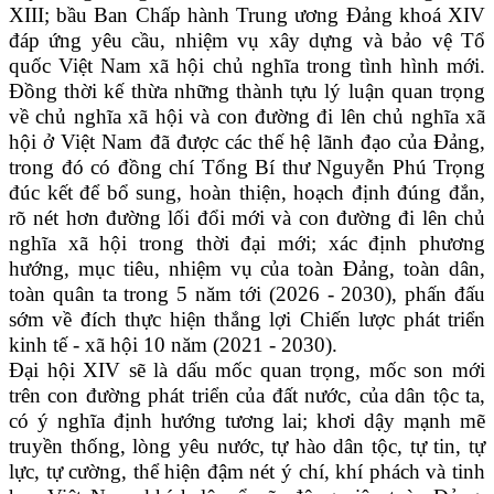
XIII; bầu Ban Chấp hành Trung ương Đảng khoá XIV
đáp ứng yêu cầu, nhiệm vụ xây dựng và bảo vệ Tổ
quốc Việt Nam xã hội chủ nghĩa trong tình hình mới.
Đồng thời kế thừa những thành tựu lý luận quan trọng
về chủ nghĩa xã hội và con đường đi lên chủ nghĩa xã
hội ở Việt Nam đã được các thế hệ lãnh đạo của Đảng,
trong đó có đồng chí Tổng Bí thư Nguyễn Phú Trọng
đúc kết để bổ sung, hoàn thiện, hoạch định đúng đắn,
rõ nét hơn đường lối đổi mới và con đường đi lên chủ
nghĩa xã hội trong thời đại mới; xác định phương
hướng, mục tiêu, nhiệm vụ của toàn Đảng, toàn dân,
toàn quân ta trong 5 năm tới (2026 - 2030), phấn đấu
sớm về đích thực hiện thắng lợi Chiến lược phát triển
kinh tế - xã hội 10 năm (2021 - 2030).
Đại hội XIV sẽ là dấu mốc quan trọng, mốc son mới
trên con đường phát triển của đất nước, của dân tộc ta,
có ý nghĩa định hướng tương lai; khơi dậy mạnh mẽ
truyền thống, lòng yêu nước, tự hào dân tộc, tự tin, tự
lực, tự cường, thể hiện đậm nét ý chí, khí phách và tinh