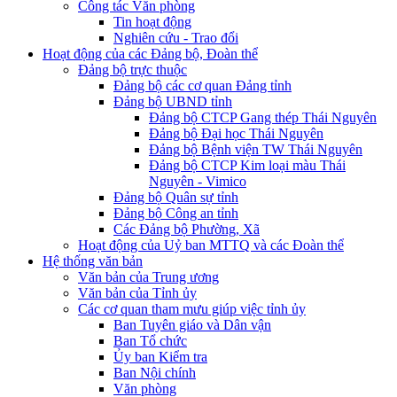
Công tác Văn phòng
Tin hoạt động
Nghiên cứu - Trao đổi
Hoạt động của các Đảng bộ, Đoàn thể
Đảng bộ trực thuộc
Đảng bộ các cơ quan Đảng tỉnh
Đảng bộ UBND tỉnh
Đảng bộ CTCP Gang thép Thái Nguyên
Đảng bộ Đại học Thái Nguyên
Đảng bộ Bệnh viện TW Thái Nguyên
Đảng bộ CTCP Kim loại màu Thái
Nguyên - Vimico
Đảng bộ Quân sự tỉnh
Đảng bộ Công an tỉnh
Các Đảng bộ Phường, Xã
Hoạt động của Uỷ ban MTTQ và các Đoàn thể
Hệ thống văn bản
Văn bản của Trung ương
Văn bản của Tỉnh ủy
Các cơ quan tham mưu giúp việc tỉnh ủy
Ban Tuyên giáo và Dân vận
Ban Tổ chức
Ủy ban Kiểm tra
Ban Nội chính
Văn phòng