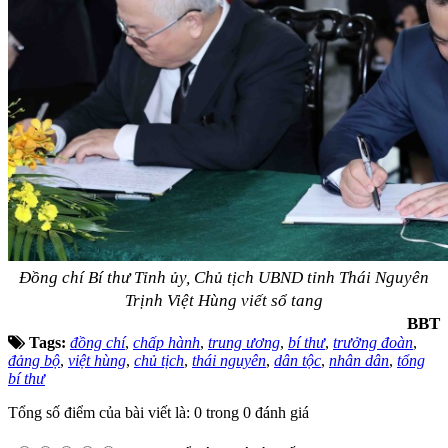
Đồng chí Bí thư Tỉnh ủy, Chủ tịch UBND tỉnh Thái Nguyên
Trịnh Việt Hùng viết sổ tang
BBT
Tags:
đồng chí
,
chấp hành
,
trung ương
,
bí thư
,
trưởng đoàn
,
đảng bộ
,
việt hùng
,
chủ tịch
,
thái nguyên
,
dân tộc
,
nhân dân
,
tổng
bí thư
Tổng số điểm của bài viết là: 0 trong 0 đánh giá