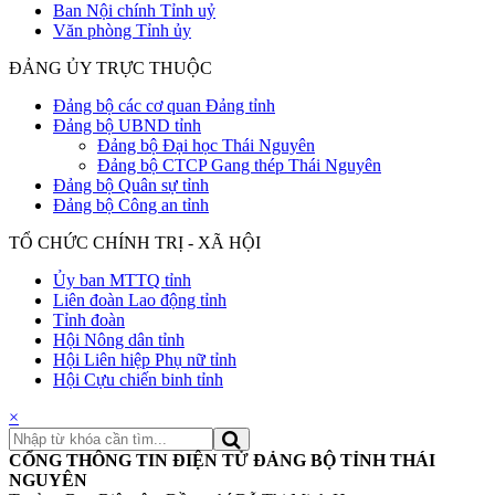
Ban Nội chính Tỉnh uỷ
Văn phòng Tỉnh ủy
ĐẢNG ỦY TRỰC THUỘC
Đảng bộ các cơ quan Đảng tỉnh
Đảng bộ UBND tỉnh
Đảng bộ Đại học Thái Nguyên
Đảng bộ CTCP Gang thép Thái Nguyên
Đảng bộ Quân sự tỉnh
Đảng bộ Công an tỉnh
TỔ CHỨC CHÍNH TRỊ - XÃ HỘI
Ủy ban MTTQ tỉnh
Liên đoàn Lao động tỉnh
Tỉnh đoàn
Hội Nông dân tỉnh
Hội Liên hiệp Phụ nữ tỉnh
Hội Cựu chiến binh tỉnh
×
CỔNG THÔNG TIN ĐIỆN TỬ ĐẢNG BỘ TỈNH THÁI
NGUYÊN