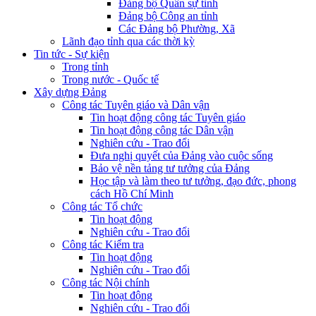
Đảng bộ Quân sự tỉnh
Đảng bộ Công an tỉnh
Các Đảng bộ Phường, Xã
Lãnh đạo tỉnh qua các thời kỳ
Tin tức - Sự kiện
Trong tỉnh
Trong nước - Quốc tế
Xây dựng Đảng
Công tác Tuyên giáo và Dân vận
Tin hoạt động công tác Tuyên giáo
Tin hoạt động công tác Dân vận
Nghiên cứu - Trao đổi
Đưa nghị quyết của Đảng vào cuộc sống
Bảo vệ nền tảng tư tưởng của Đảng
Học tập và làm theo tư tưởng, đạo đức, phong
cách Hồ Chí Minh
Công tác Tổ chức
Tin hoạt động
Nghiên cứu - Trao đổi
Công tác Kiểm tra
Tin hoạt động
Nghiên cứu - Trao đổi
Công tác Nội chính
Tin hoạt động
Nghiên cứu - Trao đổi