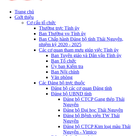
Trang chủ
Giới thiệu
Cơ cấu tổ chức
Thường trực Tỉnh ủy
Ban Thường vụ Tỉnh ủy
Ban Chấp hành Đảng bộ tỉnh Thái Nguyên,
nhiệm kỳ 2020 - 2025
Các cơ quan tham mưu giúp việc Tỉnh ủy
Ban Tuyên giáo và Dân vận Tỉnh ủy
Ban Tổ chức
Ủy ban Kiểm tra
Ban Nội chính
Văn phòng
Các Đảng bộ trực thuộc
Đảng bộ các cơ quan Đảng tỉnh
Đảng bộ UBND tỉnh
Đảng bộ CTCP Gang thép Thái
Nguyên
Đảng bộ Đại học Thái Nguyên
Đảng bộ Bệnh viện TW Thái
Nguyên
Đảng bộ CTCP Kim loại màu Thái
Nguyên - Vimico