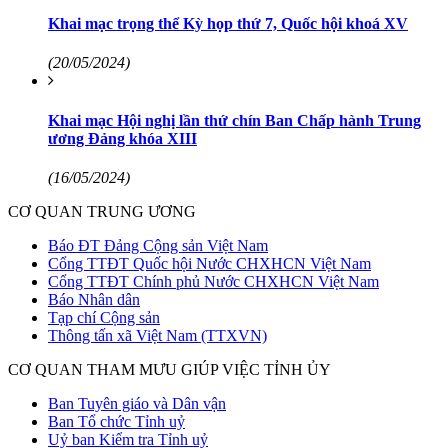
Khai mạc trọng thể Kỳ họp thứ 7, Quốc hội khoá XV
(20/05/2024)
Khai mạc Hội nghị lần thứ chín Ban Chấp hành Trung
ương Đảng khóa XIII
(16/05/2024)
CƠ QUAN TRUNG ƯƠNG
Báo ĐT Đảng Cộng sản Việt Nam
Cổng TTĐT Quốc hội Nước CHXHCN Việt Nam
Cổng TTĐT Chính phủ Nước CHXHCN Việt Nam
Báo Nhân dân
Tạp chí Cộng sản
Thông tấn xã Việt Nam (TTXVN)
CƠ QUAN THAM MƯU GIÚP VIỆC TỈNH ỦY
Ban Tuyên giáo và Dân vận
Ban Tổ chức Tỉnh uỷ
Uỷ ban Kiểm tra Tỉnh uỷ