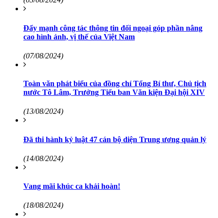
Đẩy mạnh công tác thông tin đối ngoại góp phần nâng
cao hình ảnh, vị thế của Việt Nam
(07/08/2024)
Toàn văn phát biểu của đồng chí Tổng Bí thư, Chủ tịch
nước Tô Lâm, Trưởng Tiểu ban Văn kiện Đại hội XIV
(13/08/2024)
Đã thi hành kỷ luật 47 cán bộ diện Trung ương quản lý
(14/08/2024)
Vang mãi khúc ca khải hoàn!
(18/08/2024)