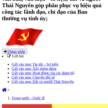
Thái Nguyên góp phần phục vụ hiệu quả
công tác lãnh đạo, chỉ đạo của Ban
thường vụ tỉnh ủy;
Đăng nhập
Gửi bài
Gửi vào mục Tin tức - Sự kiện
Gửi vào mục Xây dựng đảng
Gửi vào mục Hoạt động của các đảng bộ
Gửi vào mục Chuyển đổi số
Gửi vào mục Đất và người Thái Nguyên
Trong nước - Quốc tế