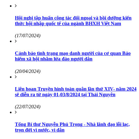
Hội nghị tập huấn công tác đối ngoại và bồi dưỡng kiến
thức hội nhập quốc tế của ngành BHXH Việt Nam
(17/07/2024)
Cảnh báo tình trạng mạo danh người của cơ quan Bảo
hiểm xã hội nhằm lừa đảo người dân
(20/04/2024)
Liên hoan Truyền hình toàn quân lần thứ XIV- năm 2024
sẽ diễn ra từ ngày 01-03/8/2024 tại Thái Nguyên
(22/07/2024)
Tổng Bí thư Nguyễn Phú Trọng - Nhà lãnh đạo lỗi lạc,
trọn đời vì nước, vì dân