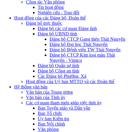
Công tác Văn phòng
Tin hoạt động
Nghiên cứu - Trao đổi
Hoạt động của các Đảng bộ, Đoàn thể
Đảng bộ trực thuộc
Đảng bộ các cơ quan Đảng tỉnh
Đảng bộ UBND tỉnh
Đảng bộ CTCP Gang thép Thái Nguyên
Đảng bộ Đại học Thái Nguyên
Đảng bộ Bệnh viện TW Thái Nguyên
Đảng bộ CTCP Kim loại màu Thái
Nguyên - Vimico
Đảng bộ Quân sự tỉnh
Đảng bộ Công an tỉnh
Các Đảng bộ Phường, Xã
Hoạt động của Uỷ ban MTTQ và các Đoàn thể
Hệ thống văn bản
Văn bản của Trung ương
Văn bản của Tỉnh ủy
Các cơ quan tham mưu giúp việc tỉnh ủy
Ban Tuyên giáo và Dân vận
Ban Tổ chức
Ủy ban Kiểm tra
Ban Nội chính
Văn phòng