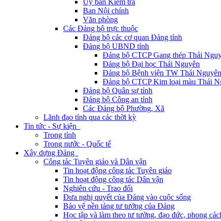
Ủy ban Kiểm tra
Ban Nội chính
Văn phòng
Các Đảng bộ trực thuộc
Đảng bộ các cơ quan Đảng tỉnh
Đảng bộ UBND tỉnh
Đảng bộ CTCP Gang thép Thái Ngu
Đảng bộ Đại học Thái Nguyên
Đảng bộ Bệnh viện TW Thái Nguyê
Đảng bộ CTCP Kim loại màu Thái N
Đảng bộ Quân sự tỉnh
Đảng bộ Công an tỉnh
Các Đảng bộ Phường, Xã
Lãnh đạo tỉnh qua các thời kỳ
Tin tức - Sự kiện
Trong tỉnh
Trong nước - Quốc tế
Xây dựng Đảng
Công tác Tuyên giáo và Dân vận
Tin hoạt động công tác Tuyên giáo
Tin hoạt động công tác Dân vận
Nghiên cứu - Trao đổi
Đưa nghị quyết của Đảng vào cuộc sống
Bảo vệ nền tảng tư tưởng của Đảng
Học tập và làm theo tư tưởng, đạo đức, phong cá