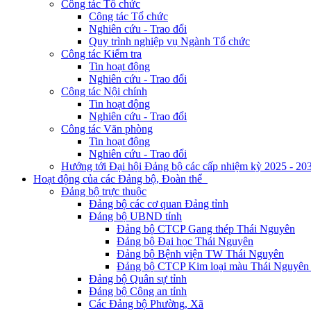
Công tác Tổ chức
Công tác Tổ chức
Nghiên cứu - Trao đổi
Quy trình nghiệp vụ Ngành Tổ chức
Công tác Kiểm tra
Tin hoạt động
Nghiên cứu - Trao đổi
Công tác Nội chính
Tin hoạt động
Nghiên cứu - Trao đổi
Công tác Văn phòng
Tin hoạt động
Nghiên cứu - Trao đổi
Hướng tới Đại hội Đảng bộ các cấp nhiệm kỳ 2025 - 20
Hoạt động của các Đảng bộ, Đoàn thể
Đảng bộ trực thuộc
Đảng bộ các cơ quan Đảng tỉnh
Đảng bộ UBND tỉnh
Đảng bộ CTCP Gang thép Thái Nguyên
Đảng bộ Đại học Thái Nguyên
Đảng bộ Bệnh viện TW Thái Nguyên
Đảng bộ CTCP Kim loại màu Thái Nguyên 
Đảng bộ Quân sự tỉnh
Đảng bộ Công an tỉnh
Các Đảng bộ Phường, Xã