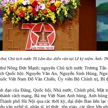
 thư, Chủ tịch nước Tô Lâm đọc diễn văn tại Lễ kỷ niệm. Ảnh: T
 thư Nông Đức Mạnh; nguyên Chủ tịch nước Trương Tấ
ịch Quốc hội: Nguyễn Văn An, Nguyễn Sinh Hùng, Nguy
uốc Việt Nam Đỗ Văn Chiến; Ủy viên Bộ Chính trị, Bí t
h đạo của Đảng, Quốc hội, Nhà nước, Chính phủ, Mặt tr
lão thành cách mạng, Bà mẹ Việt Nam Anh hùng, Anh hùn
Thành phố Hà Nội qua các thời kỳ, đại diện Ban liên lạc 
u văn nghệ sĩ, nhân sĩ, trí thức, tôn giáo, các tầng lớp n