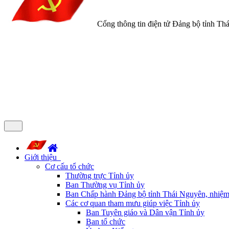
Cổng thông tin điện tử Đảng bộ tỉnh Th
Giới thiệu
Cơ cấu tổ chức
Thường trực Tỉnh ủy
Ban Thường vụ Tỉnh ủy
Ban Chấp hành Đảng bộ tỉnh Thái Nguyên, nhiệm
Các cơ quan tham mưu giúp việc Tỉnh ủy
Ban Tuyên giáo và Dân vận Tỉnh ủy
Ban tổ chức