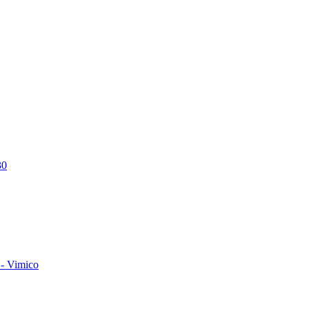
30
- Vimico