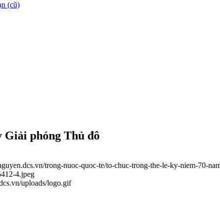
n (cũ)
y Giải phóng Thủ đô
ainguyen.dcs.vn/trong-nuoc-quoc-te/to-chuc-trong-the-le-ky-niem-70-n
5412-4.jpeg
.dcs.vn/uploads/logo.gif