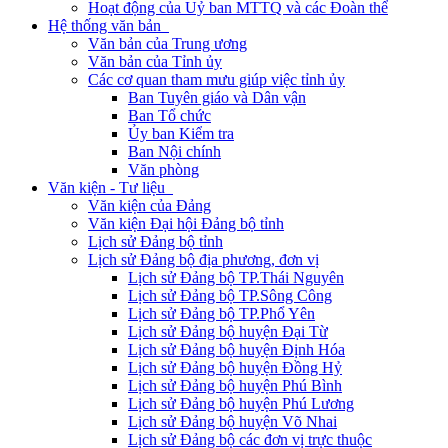
Hoạt động của Uỷ ban MTTQ và các Đoàn thể
Hệ thống văn bản
Văn bản của Trung ương
Văn bản của Tỉnh ủy
Các cơ quan tham mưu giúp việc tỉnh ủy
Ban Tuyên giáo và Dân vận
Ban Tổ chức
Ủy ban Kiểm tra
Ban Nội chính
Văn phòng
Văn kiện - Tư liệu
Văn kiện của Đảng
Văn kiện Đại hội Đảng bộ tỉnh
Lịch sử Đảng bộ tỉnh
Lịch sử Đảng bộ địa phương, đơn vị
Lịch sử Đảng bộ TP.Thái Nguyên
Lịch sử Đảng bộ TP.Sông Công
Lịch sử Đảng bộ TP.Phổ Yên
Lịch sử Đảng bộ huyện Đại Từ
Lịch sử Đảng bộ huyện Định Hóa
Lịch sử Đảng bộ huyện Đồng Hỷ
Lịch sử Đảng bộ huyện Phú Bình
Lịch sử Đảng bộ huyện Phú Lương
Lịch sử Đảng bộ huyện Võ Nhai
Lịch sử Đảng bộ các đơn vị trực thuộc