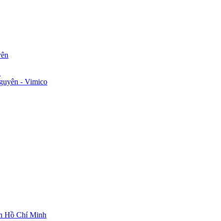
yên
n
guyên - Vimico
ch Hồ Chí Minh