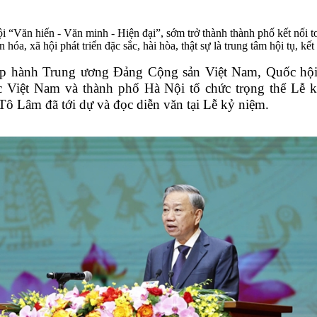
“Văn hiến - Văn minh - Hiện đại”, sớm trở thành thành phố kết nối to
hóa, xã hội phát triển đặc sắc, hài hòa, thật sự là trung tâm hội tụ, k
hấp hành Trung ương Đảng Cộng sản Việt Nam, Quốc hội
 Việt Nam và thành phố Hà Nội tổ chức trọng thể Lễ
Tô Lâm đã tới dự và đọc diễn văn tại Lễ kỷ niệm.