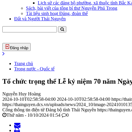
Lịch sử các đảng bộ phường, xã thuộc tỉnh Bắc Kạ
Sách, bài viết của tổng bí thư Nguyễn Phú Trọng
Tài liệu sinh hoạt Đảng, đoàn thể
Đất và Người Thái Nguyên
Đăng nhập
Trang chủ
Trong nước - Quốc tế
Tổ chức trọng thể Lễ kỷ niệm 70 năm Ngà
Nguyễn Huy Hoàng
2024-10-10T02:58:58-04:00
2024-10-10T02:58:58-04:00
https://th
https://thainguyen.dcs.vn/uploads/news/2024_10/image-2024101013
Cổng thông tin điện tử Đảng bộ tỉnh Thái Nguyên
https://thainguyen
Thứ năm - 10/10/2024 01:54
0