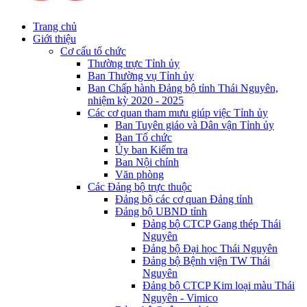
Trang chủ
Giới thiệu
Cơ cấu tổ chức
Thường trực Tỉnh ủy
Ban Thường vụ Tỉnh ủy
Ban Chấp hành Đảng bộ tỉnh Thái Nguyên,
nhiệm kỳ 2020 - 2025
Các cơ quan tham mưu giúp việc Tỉnh ủy
Ban Tuyên giáo và Dân vận Tỉnh ủy
Ban Tổ chức
Ủy ban Kiểm tra
Ban Nội chính
Văn phòng
Các Đảng bộ trực thuộc
Đảng bộ các cơ quan Đảng tỉnh
Đảng bộ UBND tỉnh
Đảng bộ CTCP Gang thép Thái
Nguyên
Đảng bộ Đại học Thái Nguyên
Đảng bộ Bệnh viện TW Thái
Nguyên
Đảng bộ CTCP Kim loại màu Thái
Nguyên - Vimico