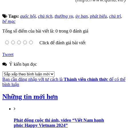
Tags:
quốc hội
,
chủ tịch
,
thường vụ
,
ủy ban
,
phát biểu
,
chủ trì
,
bế mạc
Tổng số điểm của bài viết là: 0 trong 0 đánh giá
Click để đánh giá bài viết
Tweet
Ý kiến bạn đọc
Bạn cần đăng nhập với tư cách là
Thành viên chính thức
để có thể
bình luận
Những tin mới hơn
Phát động cuộc thi ảnh, video “Việt Nam hạnh
phúc Happy Vietnam 2024”