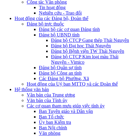
Công tác Văn phòng
Tin hoạt động
Nghiên cứu - Trao đổi
Hoạt động của các Đảng bộ, Đoàn thể
Đảng bộ trực thuộc
Đảng bộ các cơ quan Đảng tỉnh
Đảng bộ UBND tỉnh
Đảng bộ CTCP Gang thép Thái Nguyên
Đảng bộ Đại học Thái Nguyên
Đảng bộ Bệnh viện TW Thái Nguyên
Đảng bộ CTCP Kim loại màu Thái
Nguyên - Vimico
Đảng bộ Quân sự tỉnh
Đảng bộ Công an tỉnh
Các Đảng bộ Phường, Xã
Hoạt động của Uỷ ban MTTQ và các Đoàn thể
Hệ thống văn bản
Văn bản của Trung ương
Văn bản của Tỉnh ủy
Các cơ quan tham mưu giúp việc tỉnh ủy
Ban Tuyên giáo và Dân vận
Ban Tổ chức
Ủy ban Kiểm tra
Ban Nội chính
Văn phòng