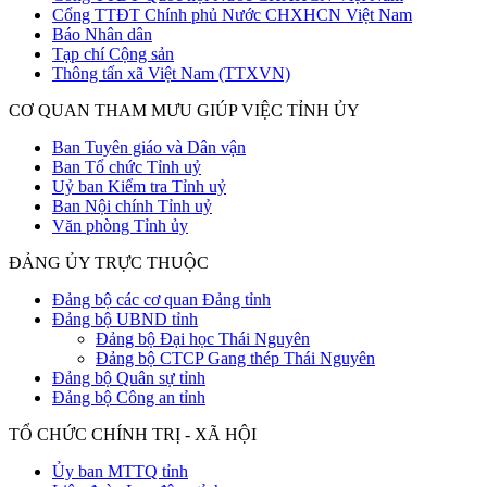
Cổng TTĐT Chính phủ Nước CHXHCN Việt Nam
Báo Nhân dân
Tạp chí Cộng sản
Thông tấn xã Việt Nam (TTXVN)
CƠ QUAN THAM MƯU GIÚP VIỆC TỈNH ỦY
Ban Tuyên giáo và Dân vận
Ban Tổ chức Tỉnh uỷ
Uỷ ban Kiểm tra Tỉnh uỷ
Ban Nội chính Tỉnh uỷ
Văn phòng Tỉnh ủy
ĐẢNG ỦY TRỰC THUỘC
Đảng bộ các cơ quan Đảng tỉnh
Đảng bộ UBND tỉnh
Đảng bộ Đại học Thái Nguyên
Đảng bộ CTCP Gang thép Thái Nguyên
Đảng bộ Quân sự tỉnh
Đảng bộ Công an tỉnh
TỔ CHỨC CHÍNH TRỊ - XÃ HỘI
Ủy ban MTTQ tỉnh