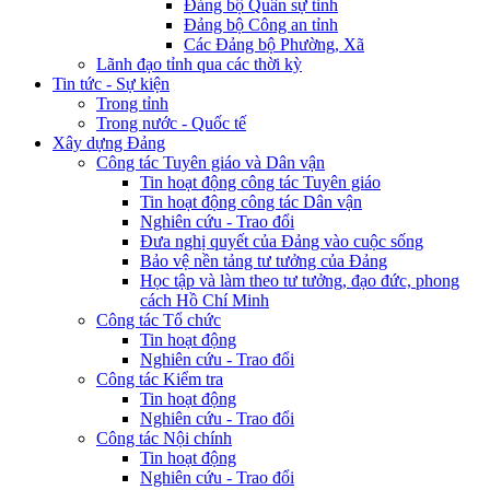
Đảng bộ Quân sự tỉnh
Đảng bộ Công an tỉnh
Các Đảng bộ Phường, Xã
Lãnh đạo tỉnh qua các thời kỳ
Tin tức - Sự kiện
Trong tỉnh
Trong nước - Quốc tế
Xây dựng Đảng
Công tác Tuyên giáo và Dân vận
Tin hoạt động công tác Tuyên giáo
Tin hoạt động công tác Dân vận
Nghiên cứu - Trao đổi
Đưa nghị quyết của Đảng vào cuộc sống
Bảo vệ nền tảng tư tưởng của Đảng
Học tập và làm theo tư tưởng, đạo đức, phong
cách Hồ Chí Minh
Công tác Tổ chức
Tin hoạt động
Nghiên cứu - Trao đổi
Công tác Kiểm tra
Tin hoạt động
Nghiên cứu - Trao đổi
Công tác Nội chính
Tin hoạt động
Nghiên cứu - Trao đổi