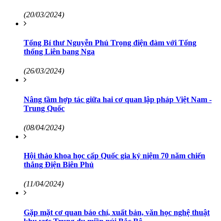
(20/03/2024)
Tổng Bí thư Nguyễn Phú Trọng điện đàm với Tổng
thống Liên bang Nga
(26/03/2024)
Nâng tầm hợp tác giữa hai cơ quan lập pháp Việt Nam -
Trung Quốc
(08/04/2024)
Hội thảo khoa học cấp Quốc gia kỷ niệm 70 năm chiến
thắng Điện Biên Phủ
(11/04/2024)
Gặp mặt cơ quan báo chí, xuất bản, văn học nghệ thuật