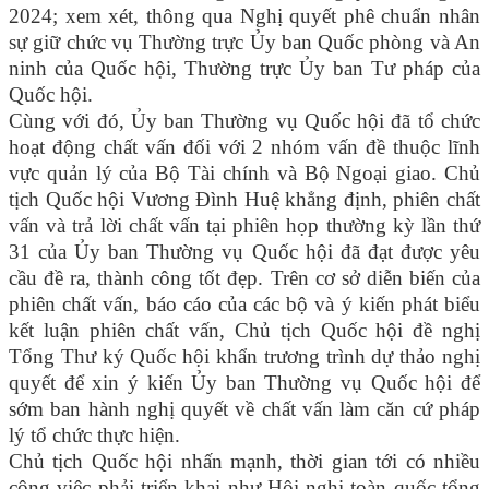
2024; xem xét, thông qua Nghị quyết phê chuẩn nhân
sự giữ chức vụ Thường trực Ủy ban Quốc phòng và An
ninh của Quốc hội, Thường trực Ủy ban Tư pháp của
Quốc hội.
Cùng với đó, Ủy ban Thường vụ Quốc hội đã tổ chức
hoạt động chất vấn đối với 2 nhóm vấn đề thuộc lĩnh
vực quản lý của Bộ Tài chính và Bộ Ngoại giao. Chủ
tịch Quốc hội Vương Đình Huệ khẳng định, phiên chất
vấn và trả lời chất vấn tại phiên họp thường kỳ lần thứ
31 của Ủy ban Thường vụ Quốc hội đã đạt được yêu
cầu đề ra, thành công tốt đẹp. Trên cơ sở diễn biến của
phiên chất vấn, báo cáo của các bộ và ý kiến phát biểu
kết luận phiên chất vấn, Chủ tịch Quốc hội đề nghị
Tổng Thư ký Quốc hội khẩn trương trình dự thảo nghị
quyết để xin ý kiến Ủy ban Thường vụ Quốc hội để
sớm ban hành nghị quyết về chất vấn làm căn cứ pháp
lý tổ chức thực hiện.
Chủ tịch Quốc hội nhấn mạnh, thời gian tới có nhiều
công việc phải triển khai như Hội nghị toàn quốc tổng