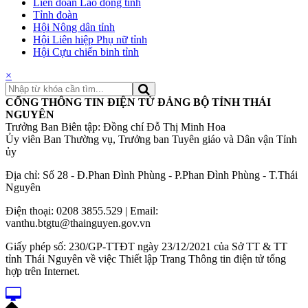
Liên đoàn Lao động tỉnh
Tỉnh đoàn
Hội Nông dân tỉnh
Hội Liên hiệp Phụ nữ tỉnh
Hội Cựu chiến binh tỉnh
×
CỔNG THÔNG TIN ĐIỆN TỬ ĐẢNG BỘ TỈNH THÁI
NGUYÊN
Trưởng Ban Biên tập: Đồng chí Đỗ Thị Minh Hoa
Ủy viên Ban Thường vụ, Trưởng ban Tuyên giáo và Dân vận Tỉnh
ủy
Địa chỉ: Số 28 - Đ.Phan Đình Phùng - P.Phan Đình Phùng - T.Thái
Nguyên
Điện thoại: 0208 3855.529 | Email:
vanthu.btgtu@thainguyen.gov.vn
Giấy phép số: 230/GP-TTĐT ngày 23/12/2021 của Sở TT & TT
tỉnh Thái Nguyên về việc Thiết lập Trang Thông tin điện tử tổng
hợp trên Internet.