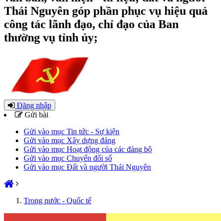
Thái Nguyên góp phần phục vụ hiệu quả
công tác lãnh đạo, chỉ đạo của Ban
thường vụ tỉnh ủy;
Đăng nhập
Gửi bài
Gửi vào mục Tin tức - Sự kiện
Gửi vào mục Xây dựng đảng
Gửi vào mục Hoạt động của các đảng bộ
Gửi vào mục Chuyển đổi số
Gửi vào mục Đất và người Thái Nguyên
Trong nước - Quốc tế