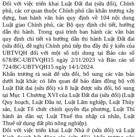
Đối với việc triển khai Luật Đất đai (sửa đổi), Chính
phủ, các cơ quan thuộc Chính phủ cần khẩn trương xây
dựng, ban hành văn bản quy định về 104 nội dung
Luật giao Chính phủ, các Bộ quy định chi tiết, hướng
dẫn thi hành. Trong quá trình ban hành các văn bản
quy định chi tiết và hướng dẫn thi hành Luật Đất đai
(sửa đổi), đề nghị Chính phủ tiếp thu đầy đủ ý kiến của
UBTVQH đối với một số nội dung tại Báo cáo số
678/BC-UBTVQH15 ngày 2/11/2023 và Báo cáo số
724/BC-UBTVQH15 ngày 14/1/2024.
Khẩn trương rà soát để sửa đổi, bổ sung các văn bản
dưới luật khác có liên quan để bảo đảm đồng bộ với
Luật Đất đai (sửa đổi) và 8 luật được sửa đổi, bổ sung
tại Mục 1 Chương XVI của Luật Đất đai (sửa đổi) (Luật
Quy hoạch, Luật Đầu tư, Luật Lâm nghiệp, Luật Thủy
sản, Luật Tổ chức chính quyền địa phương, Luật Thi
hành án dân sự, Luật Thuế thu nhập cá nhân, Luật
Thuế sử dụng đất phi nông nghiệp).
Đối với việc triển khai Luật Nhà ở (sửa đổi) và Luật