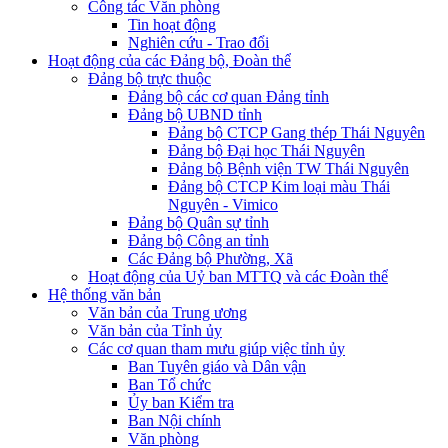
Công tác Văn phòng
Tin hoạt động
Nghiên cứu - Trao đổi
Hoạt động của các Đảng bộ, Đoàn thể
Đảng bộ trực thuộc
Đảng bộ các cơ quan Đảng tỉnh
Đảng bộ UBND tỉnh
Đảng bộ CTCP Gang thép Thái Nguyên
Đảng bộ Đại học Thái Nguyên
Đảng bộ Bệnh viện TW Thái Nguyên
Đảng bộ CTCP Kim loại màu Thái
Nguyên - Vimico
Đảng bộ Quân sự tỉnh
Đảng bộ Công an tỉnh
Các Đảng bộ Phường, Xã
Hoạt động của Uỷ ban MTTQ và các Đoàn thể
Hệ thống văn bản
Văn bản của Trung ương
Văn bản của Tỉnh ủy
Các cơ quan tham mưu giúp việc tỉnh ủy
Ban Tuyên giáo và Dân vận
Ban Tổ chức
Ủy ban Kiểm tra
Ban Nội chính
Văn phòng