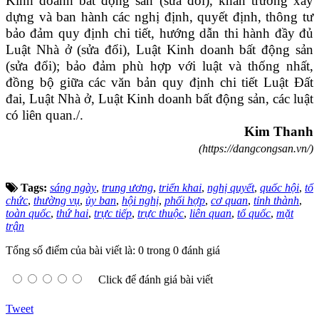
Kinh doanh bất động sản (sửa đổi), khẩn trương xây
dựng và ban hành các nghị định, quyết định, thông tư
bảo đảm quy định chi tiết, hướng dẫn thi hành đầy đủ
Luật Nhà ở (sửa đổi), Luật Kinh doanh bất động sản
(sửa đổi); bảo đảm phù hợp với luật và thống nhất,
đồng bộ giữa các văn bản quy định chi tiết Luật Đất
đai, Luật Nhà ở, Luật Kinh doanh bất động sản, các luật
có liên quan./.
Kim Thanh
(https://dangcongsan.vn/)
Tags:
sáng ngày
,
trung ương
,
triển khai
,
nghị quyết
,
quốc hội
,
tổ
chức
,
thường vụ
,
ủy ban
,
hội nghị
,
phối hợp
,
cơ quan
,
tỉnh thành
,
toàn quốc
,
thứ hai
,
trực tiếp
,
trực thuộc
,
liên quan
,
tổ quốc
,
mặt
trận
Tổng số điểm của bài viết là: 0 trong 0 đánh giá
Click để đánh giá bài viết
Tweet