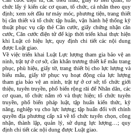
chức lấy ý kiến các cơ quan, tổ chức, cá nhân theo quy
định; xem xét đầu tư máy móc, phương tiện, trang thiết
bị cần thiết và tổ chức tập huấn, vận hành hệ thống kỹ
thuật phục vụ cấp thẻ Căn cước, giấy chứng nhận căn
cước, Căn cước điện tử để kịp thời triển khai thực hiện
khi Luật có hiệu lực, quy định chi tiết các nội dung
được Luật giao.
Về việc triển khai Luật Lực lượng tham gia bảo vệ an
ninh, trật tự ở cơ sở, cần khẩn trương thiết kế mẫu trang
phục, phù hiệu, giấy tờ, trang thiết bị cho lực lượng và
biểu mẫu, giấy tờ phục vụ hoạt động của lực lượng
tham gia bảo vệ an ninh, trật tự ở cơ sở; tổ chức giới
thiệu, tuyên truyền, phổ biến rộng rãi để Nhân dân, các
cơ quan, tổ chức nắm rõ và thực hiện; tổ chức tuyên
truyền, phổ biến pháp luật, tập huấn kiến thức, kỹ
năng, nghiệp vụ cho lực lượng; tập huấn đối với chính
quyền địa phương cấp xã về tổ chức tuyển chọn, công
nhận, thành lập, quản lý, sử dụng lực lượng…; quy
định chi tiết các nội dung được Luật giao.