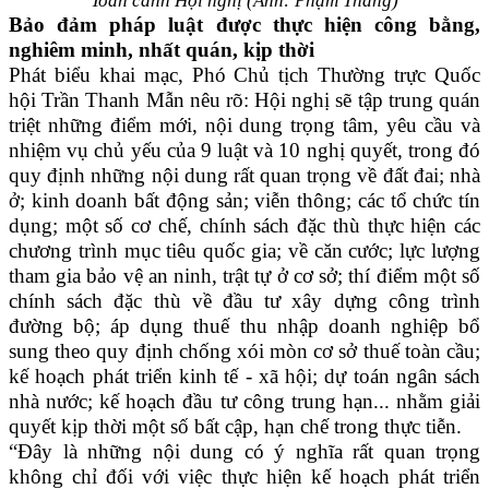
Toàn cảnh Hội nghị (Ảnh: Phạm Thắng)
Bảo đảm pháp luật được thực hiện công bằng,
nghiêm minh, nhất quán, kịp thời
Phát biểu khai mạc, Phó Chủ tịch Thường trực Quốc
hội Trần Thanh Mẫn nêu rõ: Hội nghị sẽ tập trung quán
triệt những điểm mới, nội dung trọng tâm, yêu cầu và
nhiệm vụ chủ yếu của 9 luật và 10 nghị quyết, trong đó
quy định những nội dung rất quan trọng về đất đai; nhà
ở; kinh doanh bất động sản; viễn thông; các tổ chức tín
dụng; một số cơ chế, chính sách đặc thù thực hiện các
chương trình mục tiêu quốc gia; về căn cước; lực lượng
tham gia bảo vệ an ninh, trật tự ở cơ sở; thí điểm một số
chính sách đặc thù về đầu tư xây dựng công trình
đường bộ; áp dụng thuế thu nhập doanh nghiệp bổ
sung theo quy định chống xói mòn cơ sở thuế toàn cầu;
kế hoạch phát triển kinh tế - xã hội; dự toán ngân sách
nhà nước; kế hoạch đầu tư công trung hạn... nhằm giải
quyết kịp thời một số bất cập, hạn chế trong thực tiễn.
“Đây là những nội dung có ý nghĩa rất quan trọng
không chỉ đối với việc thực hiện kế hoạch phát triển