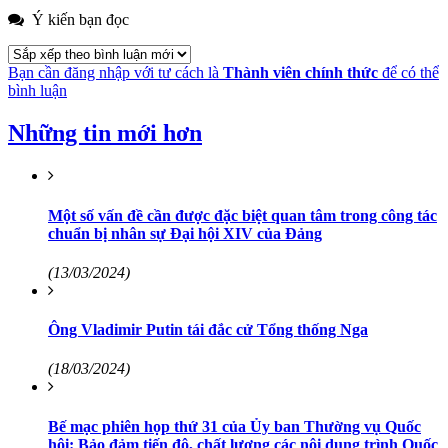
Ý kiến bạn đọc
Bạn cần đăng nhập với tư cách là
Thành viên chính thức
để có thể
bình luận
Những tin mới hơn
Một số vấn đề cần được đặc biệt quan tâm trong công tác
chuẩn bị nhân sự Đại hội XIV của Đảng
(13/03/2024)
Ông Vladimir Putin tái đắc cử Tổng thống Nga
(18/03/2024)
Bế mạc phiên họp thứ 31 của Ủy ban Thường vụ Quốc
hội: Bảo đảm tiến độ, chất lượng các nội dung trình Quốc