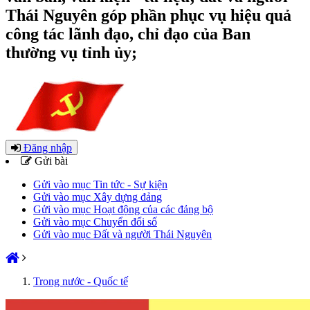
Thái Nguyên góp phần phục vụ hiệu quả
công tác lãnh đạo, chỉ đạo của Ban
thường vụ tỉnh ủy;
Đăng nhập
Gửi bài
Gửi vào mục Tin tức - Sự kiện
Gửi vào mục Xây dựng đảng
Gửi vào mục Hoạt động của các đảng bộ
Gửi vào mục Chuyển đổi số
Gửi vào mục Đất và người Thái Nguyên
Trong nước - Quốc tế