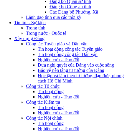
Đảng bộ Quân sự tỉnh
Đảng bộ Công an tỉnh
Các Đảng bộ Phường, Xã
Lãnh đạo tỉnh qua các thời kỳ
Tin tức - Sự kiện
Trong tỉnh
Trong nước - Quốc tế
Xây dựng Đảng
Công tác Tuyên giáo và Dân vận
Tin hoạt động công tác Tuyên giáo
Tin hoạt động công tác Dân vận
Nghiên cứu - Trao đổi
Đưa nghị quyết của Đảng vào cuộc sống
Bảo vệ nền tảng tư tưởng của Đảng
Học tập và làm theo tư tưởng, đạo đức, phong
cách Hồ Chí Minh
Công tác Tổ chức
Tin hoạt động
Nghiên cứu - Trao đổi
Công tác Kiểm tra
Tin hoạt động
Nghiên cứu - Trao đổi
Công tác Nội chính
Tin hoạt động
Nghiên cứu - Trao đổi