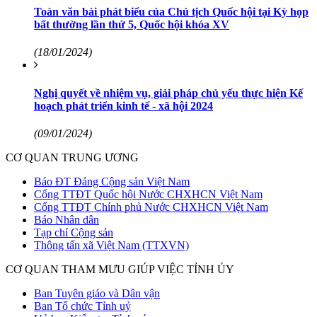
Toàn văn bài phát biểu của Chủ tịch Quốc hội tại Kỳ họp
bất thường lần thứ 5, Quốc hội khóa XV
(18/01/2024)
Nghị quyết về nhiệm vụ, giải pháp chủ yếu thực hiện Kế
hoạch phát triển kinh tế - xã hội 2024
(09/01/2024)
CƠ QUAN TRUNG ƯƠNG
Báo ĐT Đảng Cộng sản Việt Nam
Cổng TTĐT Quốc hội Nước CHXHCN Việt Nam
Cổng TTĐT Chính phủ Nước CHXHCN Việt Nam
Báo Nhân dân
Tạp chí Cộng sản
Thông tấn xã Việt Nam (TTXVN)
CƠ QUAN THAM MƯU GIÚP VIỆC TỈNH ỦY
Ban Tuyên giáo và Dân vận
Ban Tổ chức Tỉnh uỷ