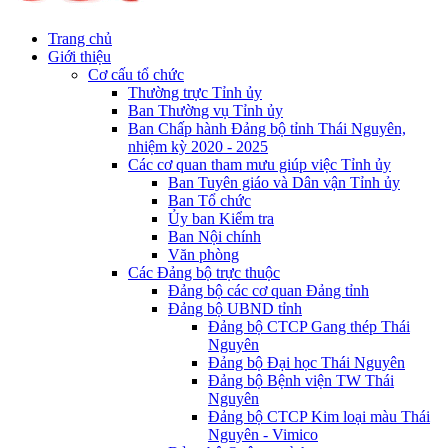
Trang chủ
Giới thiệu
Cơ cấu tổ chức
Thường trực Tỉnh ủy
Ban Thường vụ Tỉnh ủy
Ban Chấp hành Đảng bộ tỉnh Thái Nguyên,
nhiệm kỳ 2020 - 2025
Các cơ quan tham mưu giúp việc Tỉnh ủy
Ban Tuyên giáo và Dân vận Tỉnh ủy
Ban Tổ chức
Ủy ban Kiểm tra
Ban Nội chính
Văn phòng
Các Đảng bộ trực thuộc
Đảng bộ các cơ quan Đảng tỉnh
Đảng bộ UBND tỉnh
Đảng bộ CTCP Gang thép Thái
Nguyên
Đảng bộ Đại học Thái Nguyên
Đảng bộ Bệnh viện TW Thái
Nguyên
Đảng bộ CTCP Kim loại màu Thái
Nguyên - Vimico