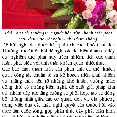
Phó Chủ tịch Thường trực Quốc hội Trần Thanh Mẫn phát
biểu khai mạc Hội nghị (Ảnh: Phạm Thắng)
Để hội nghị đạt được kết quả tích cực, Phó Chủ tịch
Thường trực Quốc hội đề nghị các đại biểu tham dự đầy
đủ, nghiêm túc; phát huy trách nhiệm, tích cực tham
luận, phát biểu với tinh thần khách quan, thiết thực.
Các báo cáo, tham luận cần phản ánh cụ thể, khách
quan công tác chuẩn bị và kế hoạch triển khai nhiệm
vụ; thẳng thắn nêu rõ những khó khăn, vướng mắc;
đồng thời có những kiến nghị, đề xuất giải pháp khả
thi, nhằm tiếp tục tăng cường sự phối hợp, tạo sự đồng
bộ, thống nhất giữa các cơ quan, đơn vị, địa phương
trong việc đưa các luật, nghị quyết của Quốc hội vào
thực tiễn cuộc sống, góp phần thúc đẩy phát triển kinh
tế - xã hội, thực hiện thắng lợi các mục tiêu, nhiệm vụ