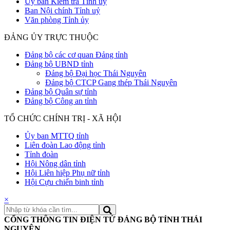
Uỷ ban Kiểm tra Tỉnh uỷ
Ban Nội chính Tỉnh uỷ
Văn phòng Tỉnh ủy
ĐẢNG ỦY TRỰC THUỘC
Đảng bộ các cơ quan Đảng tỉnh
Đảng bộ UBND tỉnh
Đảng bộ Đại học Thái Nguyên
Đảng bộ CTCP Gang thép Thái Nguyên
Đảng bộ Quân sự tỉnh
Đảng bộ Công an tỉnh
TỔ CHỨC CHÍNH TRỊ - XÃ HỘI
Ủy ban MTTQ tỉnh
Liên đoàn Lao động tỉnh
Tỉnh đoàn
Hội Nông dân tỉnh
Hội Liên hiệp Phụ nữ tỉnh
Hội Cựu chiến binh tỉnh
×
CỔNG THÔNG TIN ĐIỆN TỬ ĐẢNG BỘ TỈNH THÁI
NGUYÊN