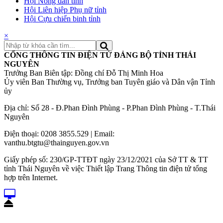
Hội Nông dân tỉnh
Hội Liên hiệp Phụ nữ tỉnh
Hội Cựu chiến binh tỉnh
×
CỔNG THÔNG TIN ĐIỆN TỬ ĐẢNG BỘ TỈNH THÁI
NGUYÊN
Trưởng Ban Biên tập: Đồng chí Đỗ Thị Minh Hoa
Ủy viên Ban Thường vụ, Trưởng ban Tuyên giáo và Dân vận Tỉnh
ủy
Địa chỉ: Số 28 - Đ.Phan Đình Phùng - P.Phan Đình Phùng - T.Thái
Nguyên
Điện thoại: 0208 3855.529 | Email:
vanthu.btgtu@thainguyen.gov.vn
Giấy phép số: 230/GP-TTĐT ngày 23/12/2021 của Sở TT & TT
tỉnh Thái Nguyên về việc Thiết lập Trang Thông tin điện tử tổng
hợp trên Internet.