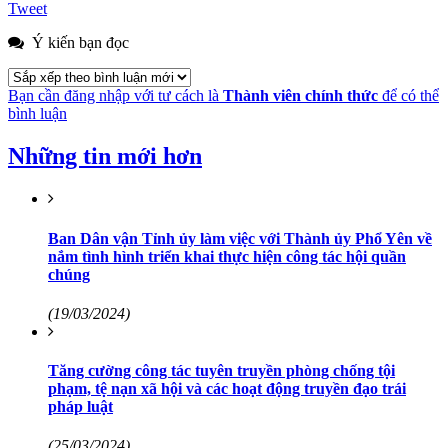
Tweet
Ý kiến bạn đọc
Bạn cần đăng nhập với tư cách là
Thành viên chính thức
để có thể
bình luận
Những tin mới hơn
Ban Dân vận Tỉnh ủy làm việc với Thành ủy Phổ Yên về
nắm tình hình triển khai thực hiện công tác hội quần
chúng
(19/03/2024)
Tăng cường công tác tuyên truyền phòng chống tội
phạm, tệ nạn xã hội và các hoạt động truyền đạo trái
pháp luật
(25/03/2024)