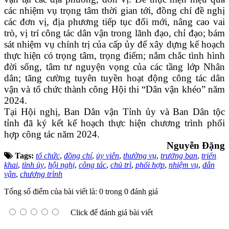
các nhiệm vụ trọng tâm thời gian tới, đồng chí đề nghị
các đơn vị, địa phương tiếp tục đổi mới, nâng cao vai
trò, vị trí công tác dân vận trong lãnh đạo, chỉ đạo; bám
sát nhiệm vụ chính trị của cấp ủy để xây dựng kế hoạch
thực hiện có trọng tâm, trọng điểm; nắm chắc tình hình
đời sống, tâm tư nguyện vọng của các tầng lớp Nhân
dân; tăng cường tuyên tuyền hoạt động công tác dân
vận và tổ chức thành công Hội thi “Dân vận khéo” năm
2024.
Tại Hội nghị, Ban Dân vận Tỉnh ủy và Ban Dân tộc
tỉnh đã ký kết kế hoạch thực hiện chương trình phối
hợp công tác năm 2024.
Nguyễn Đặng
Tags:
tổ chức
,
đồng chí
,
ủy viên
,
thường vụ
,
trưởng ban
,
triển
khai
,
tỉnh ủy
,
hội nghị
,
công tác
,
chủ trì
,
phối hợp
,
nhiệm vụ
,
dân
vận
,
chương trình
Tổng số điểm của bài viết là: 0 trong 0 đánh giá
Click để đánh giá bài viết