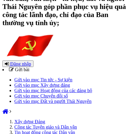
Thái Nguyên góp phần phục vụ hiệu quả
công tác lãnh đạo, chỉ đạo của Ban
thường vụ tỉnh ủy;
Đăng nhập
Gửi bài
Gửi vào mục Tin tức - Sự kiện
Gửi vào mục Xây dựng đảng
Gửi vào mục Hoạt động của các đảng bộ
Gửi vào mục Chuyển đổi số
Gửi vào mục Đất và người Thái Nguyên
Xây dựng Đảng
Công tác Tuyên giáo và Dân vận
Tin hoạt động công tác Dân vận