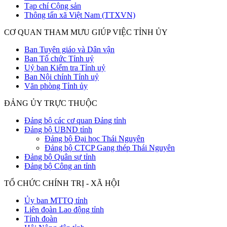
Tạp chí Cộng sản
Thông tấn xã Việt Nam (TTXVN)
CƠ QUAN THAM MƯU GIÚP VIỆC TỈNH ỦY
Ban Tuyên giáo và Dân vận
Ban Tổ chức Tỉnh uỷ
Uỷ ban Kiểm tra Tỉnh uỷ
Ban Nội chính Tỉnh uỷ
Văn phòng Tỉnh ủy
ĐẢNG ỦY TRỰC THUỘC
Đảng bộ các cơ quan Đảng tỉnh
Đảng bộ UBND tỉnh
Đảng bộ Đại học Thái Nguyên
Đảng bộ CTCP Gang thép Thái Nguyên
Đảng bộ Quân sự tỉnh
Đảng bộ Công an tỉnh
TỔ CHỨC CHÍNH TRỊ - XÃ HỘI
Ủy ban MTTQ tỉnh
Liên đoàn Lao động tỉnh
Tỉnh đoàn