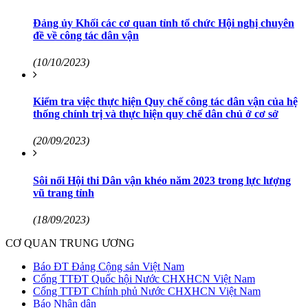
Đảng ủy Khối các cơ quan tỉnh tổ chức Hội nghị chuyên
đề về công tác dân vận
(10/10/2023)
Kiểm tra việc thực hiện Quy chế công tác dân vận của hệ
thống chính trị và thực hiện quy chế dân chủ ở cơ sở
(20/09/2023)
Sôi nổi Hội thi Dân vận khéo năm 2023 trong lực lượng
vũ trang tỉnh
(18/09/2023)
CƠ QUAN TRUNG ƯƠNG
Báo ĐT Đảng Cộng sản Việt Nam
Cổng TTĐT Quốc hội Nước CHXHCN Việt Nam
Cổng TTĐT Chính phủ Nước CHXHCN Việt Nam
Báo Nhân dân