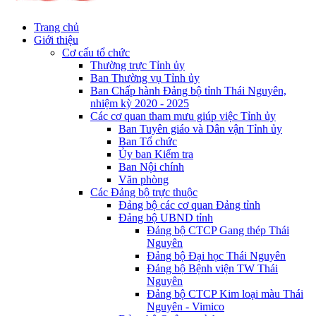
Trang chủ
Giới thiệu
Cơ cấu tổ chức
Thường trực Tỉnh ủy
Ban Thường vụ Tỉnh ủy
Ban Chấp hành Đảng bộ tỉnh Thái Nguyên,
nhiệm kỳ 2020 - 2025
Các cơ quan tham mưu giúp việc Tỉnh ủy
Ban Tuyên giáo và Dân vận Tỉnh ủy
Ban Tổ chức
Ủy ban Kiểm tra
Ban Nội chính
Văn phòng
Các Đảng bộ trực thuộc
Đảng bộ các cơ quan Đảng tỉnh
Đảng bộ UBND tỉnh
Đảng bộ CTCP Gang thép Thái
Nguyên
Đảng bộ Đại học Thái Nguyên
Đảng bộ Bệnh viện TW Thái
Nguyên
Đảng bộ CTCP Kim loại màu Thái
Nguyên - Vimico