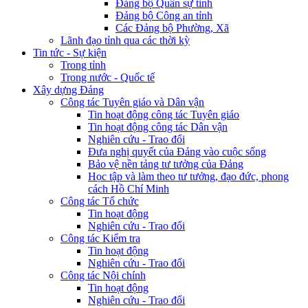
Đảng bộ Quân sự tỉnh
Đảng bộ Công an tỉnh
Các Đảng bộ Phường, Xã
Lãnh đạo tỉnh qua các thời kỳ
Tin tức - Sự kiện
Trong tỉnh
Trong nước - Quốc tế
Xây dựng Đảng
Công tác Tuyên giáo và Dân vận
Tin hoạt động công tác Tuyên giáo
Tin hoạt động công tác Dân vận
Nghiên cứu - Trao đổi
Đưa nghị quyết của Đảng vào cuộc sống
Bảo vệ nền tảng tư tưởng của Đảng
Học tập và làm theo tư tưởng, đạo đức, phong
cách Hồ Chí Minh
Công tác Tổ chức
Tin hoạt động
Nghiên cứu - Trao đổi
Công tác Kiểm tra
Tin hoạt động
Nghiên cứu - Trao đổi
Công tác Nội chính
Tin hoạt động
Nghiên cứu - Trao đổi