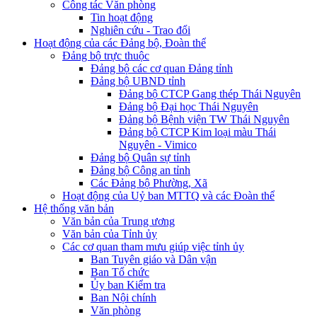
Công tác Văn phòng
Tin hoạt động
Nghiên cứu - Trao đổi
Hoạt động của các Đảng bộ, Đoàn thể
Đảng bộ trực thuộc
Đảng bộ các cơ quan Đảng tỉnh
Đảng bộ UBND tỉnh
Đảng bộ CTCP Gang thép Thái Nguyên
Đảng bộ Đại học Thái Nguyên
Đảng bộ Bệnh viện TW Thái Nguyên
Đảng bộ CTCP Kim loại màu Thái
Nguyên - Vimico
Đảng bộ Quân sự tỉnh
Đảng bộ Công an tỉnh
Các Đảng bộ Phường, Xã
Hoạt động của Uỷ ban MTTQ và các Đoàn thể
Hệ thống văn bản
Văn bản của Trung ương
Văn bản của Tỉnh ủy
Các cơ quan tham mưu giúp việc tỉnh ủy
Ban Tuyên giáo và Dân vận
Ban Tổ chức
Ủy ban Kiểm tra
Ban Nội chính
Văn phòng