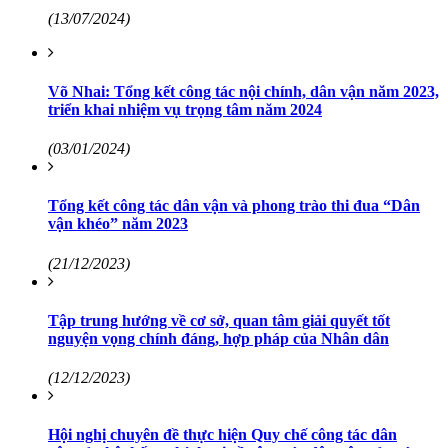
(13/07/2024)
Võ Nhai: Tổng kết công tác nội chính, dân vận năm 2023,
triển khai nhiệm vụ trọng tâm năm 2024
(03/01/2024)
Tổng kết công tác dân vận và phong trào thi đua “Dân
vận khéo” năm 2023
(21/12/2023)
Tập trung hướng về cơ sở, quan tâm giải quyết tốt
nguyện vọng chính đáng, hợp pháp của Nhân dân
(12/12/2023)
Hội nghị chuyên đề thực hiện Quy chế công tác dân