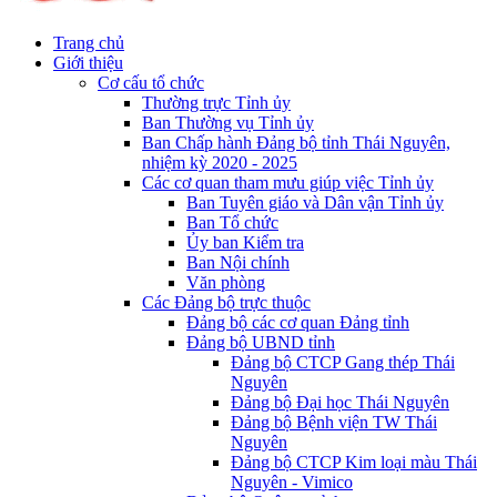
Trang chủ
Giới thiệu
Cơ cấu tổ chức
Thường trực Tỉnh ủy
Ban Thường vụ Tỉnh ủy
Ban Chấp hành Đảng bộ tỉnh Thái Nguyên,
nhiệm kỳ 2020 - 2025
Các cơ quan tham mưu giúp việc Tỉnh ủy
Ban Tuyên giáo và Dân vận Tỉnh ủy
Ban Tổ chức
Ủy ban Kiểm tra
Ban Nội chính
Văn phòng
Các Đảng bộ trực thuộc
Đảng bộ các cơ quan Đảng tỉnh
Đảng bộ UBND tỉnh
Đảng bộ CTCP Gang thép Thái
Nguyên
Đảng bộ Đại học Thái Nguyên
Đảng bộ Bệnh viện TW Thái
Nguyên
Đảng bộ CTCP Kim loại màu Thái
Nguyên - Vimico