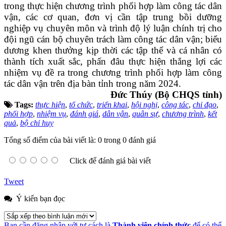
trong thực hiện chương trình phối hợp làm công tác dân
vận, các cơ quan, đơn vị cần tập trung bồi dưỡng
nghiệp vụ chuyên môn và trình độ lý luận chính trị cho
đội ngũ cán bộ chuyên trách làm công tác dân vận; biểu
dương khen thưởng kịp thời các tập thể và cá nhân có
thành tích xuất sắc, phấn đâu thực hiện thắng lợi các
nhiệm vụ đề ra trong chương trình phối hợp làm công
tác dân vận trên địa bàn tỉnh trong năm 2024.
Đức Thúy (Bộ CHQS tỉnh)
Tags:
thực hiện
,
tổ chức
,
triển khai
,
hội nghị
,
công tác
,
chỉ đạo
,
phối hợp
,
nhiệm vụ
,
đánh giá
,
dân vận
,
quân sự
,
chương trình
,
kết
quả
,
bộ chỉ huy
Tổng số điểm của bài viết là: 0 trong 0 đánh giá
Click để đánh giá bài viết
Tweet
Ý kiến bạn đọc
Bạn cần đăng nhập với tư cách là
Thành viên chính thức
để có thể