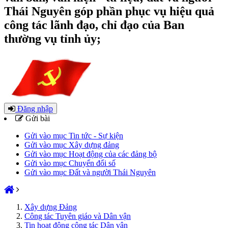
Thái Nguyên góp phần phục vụ hiệu quả
công tác lãnh đạo, chỉ đạo của Ban
thường vụ tỉnh ủy;
Đăng nhập
Gửi bài
Gửi vào mục Tin tức - Sự kiện
Gửi vào mục Xây dựng đảng
Gửi vào mục Hoạt động của các đảng bộ
Gửi vào mục Chuyển đổi số
Gửi vào mục Đất và người Thái Nguyên
Xây dựng Đảng
Công tác Tuyên giáo và Dân vận
Tin hoạt động công tác Dân vận