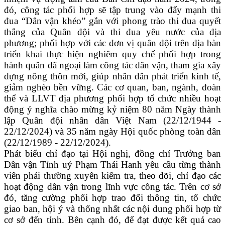
đó, công tác phối hợp sẽ tập trung vào đẩy mạnh thi
đua “Dân vận khéo” gắn với phong trào thi đua quyết
thắng của Quân đội và thi đua yêu nước của địa
phương; phối hợp với các đơn vị quân đội trên địa bàn
triển khai thực hiện nghiêm quy chế phối hợp trong
hành quân dã ngoại làm công tác dân vận, tham gia xây
dựng nông thôn mới, giúp nhân dân phát triển kinh tế,
giảm nghèo bền vững. Các cơ quan, ban, ngành, đoàn
thể và LLVT địa phương phối hợp tổ chức nhiều hoạt
động ý nghĩa chào mừng kỷ niệm 80 năm Ngày thành
lập Quân đội nhân dân Việt Nam (22/12/1944 -
22/12/2024) và 35 năm ngày Hội quốc phòng toàn dân
(22/12/1989 - 22/12/2024).
Phát biểu chỉ đạo tại Hội nghị, đồng chí Trưởng ban
Dân vận Tỉnh uỷ Phạm Thái Hanh yêu cầu từng thành
viên phải thường xuyên kiểm tra, theo dõi, chỉ đạo các
hoạt động dân vận trong lĩnh vực công tác. Trên cơ sở
đó, tăng cường phối hợp trao đổi thông tin, tổ chức
giao ban, hội ý và thống nhất các nội dung phối hợp từ
cơ sở đến tỉnh. Bên cạnh đó, để đạt được kết quả cao