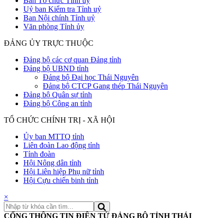
Ban Tổ chức Tỉnh uỷ
Uỷ ban Kiểm tra Tỉnh uỷ
Ban Nội chính Tỉnh uỷ
Văn phòng Tỉnh ủy
ĐẢNG ỦY TRỰC THUỘC
Đảng bộ các cơ quan Đảng tỉnh
Đảng bộ UBND tỉnh
Đảng bộ Đại học Thái Nguyên
Đảng bộ CTCP Gang thép Thái Nguyên
Đảng bộ Quân sự tỉnh
Đảng bộ Công an tỉnh
TỔ CHỨC CHÍNH TRỊ - XÃ HỘI
Ủy ban MTTQ tỉnh
Liên đoàn Lao động tỉnh
Tỉnh đoàn
Hội Nông dân tỉnh
Hội Liên hiệp Phụ nữ tỉnh
Hội Cựu chiến binh tỉnh
×
CỔNG THÔNG TIN ĐIỆN TỬ ĐẢNG BỘ TỈNH THÁI