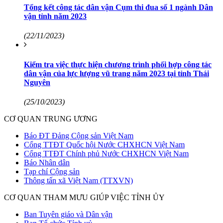
Tổng kết công tác dân vận Cụm thi đua số 1 ngành Dân
vận tỉnh năm 2023
(22/11/2023)
Kiểm tra việc thực hiện chương trình phối hợp công tác
dân vận của lực lượng vũ trang năm 2023 tại tỉnh Thái
Nguyên
(25/10/2023)
CƠ QUAN TRUNG ƯƠNG
Báo ĐT Đảng Cộng sản Việt Nam
Cổng TTĐT Quốc hội Nước CHXHCN Việt Nam
Cổng TTĐT Chính phủ Nước CHXHCN Việt Nam
Báo Nhân dân
Tạp chí Cộng sản
Thông tấn xã Việt Nam (TTXVN)
CƠ QUAN THAM MƯU GIÚP VIỆC TỈNH ỦY
Ban Tuyên giáo và Dân vận