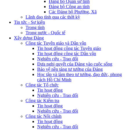
Đảng bộ Quân sự tỉnh
Đảng bộ Công an tỉnh
Các Đảng bộ Phường, Xã
Lãnh đạo tỉnh qua các thời kỳ
Tin tức - Sự kiện
Trong tỉnh
Trong nước - Quốc tế
Xây dựng Đảng
Công tác Tuyên giáo và Dân vận
Tin hoạt động công tác Tuyên giáo
Tin hoạt động công tác Dân vận
Nghiên cứu - Trao đổi
Đưa nghị quyết của Đảng vào cuộc sống
Bảo vệ nền tảng tư tưởng của Đảng
Học tập và làm theo tư tưởng, đạo đức, phong
cách Hồ Chí Minh
Công tác Tổ chức
Tin hoạt động
Nghiên cứu - Trao đổi
Công tác Kiểm tra
Tin hoạt động
Nghiên cứu - Trao đổi
Công tác Nội chính
Tin hoạt động
Nghiên cứu - Trao đổi