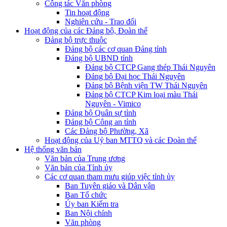
Công tác Văn phòng
Tin hoạt động
Nghiên cứu - Trao đổi
Hoạt động của các Đảng bộ, Đoàn thể
Đảng bộ trực thuộc
Đảng bộ các cơ quan Đảng tỉnh
Đảng bộ UBND tỉnh
Đảng bộ CTCP Gang thép Thái Nguyên
Đảng bộ Đại học Thái Nguyên
Đảng bộ Bệnh viện TW Thái Nguyên
Đảng bộ CTCP Kim loại màu Thái
Nguyên - Vimico
Đảng bộ Quân sự tỉnh
Đảng bộ Công an tỉnh
Các Đảng bộ Phường, Xã
Hoạt động của Uỷ ban MTTQ và các Đoàn thể
Hệ thống văn bản
Văn bản của Trung ương
Văn bản của Tỉnh ủy
Các cơ quan tham mưu giúp việc tỉnh ủy
Ban Tuyên giáo và Dân vận
Ban Tổ chức
Ủy ban Kiểm tra
Ban Nội chính
Văn phòng