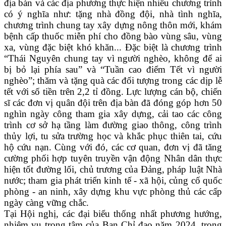
địa bàn và các địa phương thực hiện nhiều chương trình
có ý nghĩa như: tặng nhà đồng đội, nhà tình nghĩa,
chương trình chung tay xây dựng nông thôn mới, khám
bệnh cấp thuốc miễn phí cho đồng bào vùng sâu, vùng
xa, vùng đặc biệt khó khăn... Đặc biệt là chương trình
“Thái Nguyên chung tay vì người nghèo, không để ai
bị bỏ lại phía sau” và “Tuần cao điểm Tết vì người
nghèo”; thăm và tặng quà các đối tượng trong các dịp lễ
tết với số tiền trên 2,2 tỉ đồng. Lực lượng cán bộ, chiến
sĩ các đơn vị quân đội trên địa bàn đã đóng góp hơn 50
nghìn ngày công tham gia xây dựng, cải tao các công
trình cơ sở hạ tầng làm đường giao thông, công trình
thủy lợi, tu sửa trường học và khắc phục thiên tai, cứu
hộ cứu nạn. Cùng với đó, các cơ quan, đơn vị đã tăng
cường phối hợp tuyên truyền vận động Nhân dân thực
hiện tốt đường lối, chủ trương của Đảng, pháp luật Nhà
nước; tham gia phát triển kinh tế - xã hội, củng cố quốc
phòng - an ninh, xây dựng khu vực phòng thủ các cấp
ngày càng vững chắc.
Tại Hội nghị, các đại biểu thống nhất phương hướng,
nhiệm vụ trọng tâm của Ban Chỉ đạo năm 2024, trong