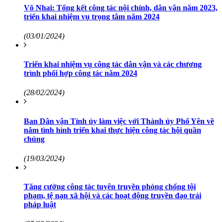
Võ Nhai: Tổng kết công tác nội chính, dân vận năm 2023,
triển khai nhiệm vụ trọng tâm năm 2024
(03/01/2024)
Triển khai nhiệm vụ công tác dân vận và các chương
trình phối hợp công tác năm 2024
(28/02/2024)
Ban Dân vận Tỉnh ủy làm việc với Thành ủy Phổ Yên về
nắm tình hình triển khai thực hiện công tác hội quần
chúng
(19/03/2024)
Tăng cường công tác tuyên truyền phòng chống tội
phạm, tệ nạn xã hội và các hoạt động truyền đạo trái
pháp luật