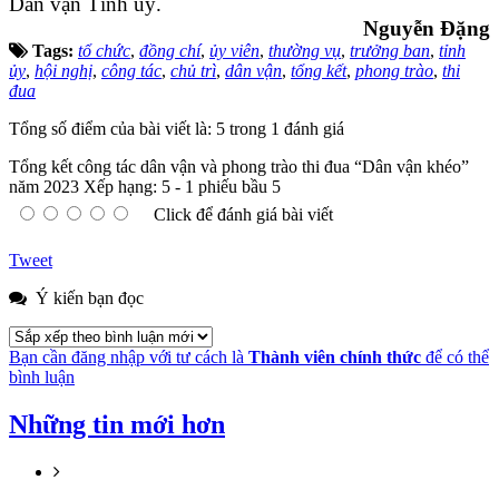
Dân vận Tỉnh uỷ.
Nguyễn Đặng
Tags:
tổ chức
,
đồng chí
,
ủy viên
,
thường vụ
,
trưởng ban
,
tỉnh
ủy
,
hội nghị
,
công tác
,
chủ trì
,
dân vận
,
tổng kết
,
phong trào
,
thi
đua
Tổng số điểm của bài viết là: 5 trong 1 đánh giá
Tổng kết công tác dân vận và phong trào thi đua “Dân vận khéo”
năm 2023
Xếp hạng:
5
-
1
phiếu bầu
5
Click để đánh giá bài viết
Tweet
Ý kiến bạn đọc
Bạn cần đăng nhập với tư cách là
Thành viên chính thức
để có thể
bình luận
Những tin mới hơn