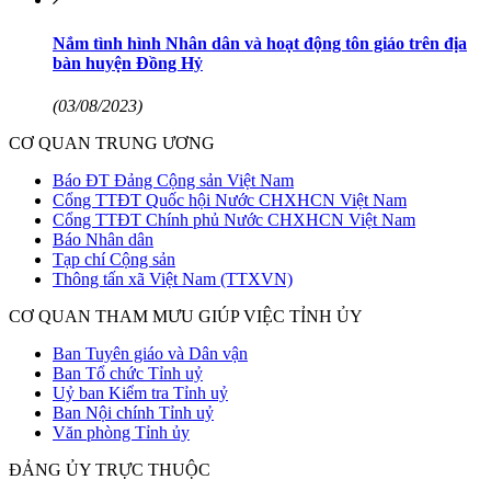
Nắm tình hình Nhân dân và hoạt động tôn giáo trên địa
bàn huyện Đồng Hỷ
(03/08/2023)
CƠ QUAN TRUNG ƯƠNG
Báo ĐT Đảng Cộng sản Việt Nam
Cổng TTĐT Quốc hội Nước CHXHCN Việt Nam
Cổng TTĐT Chính phủ Nước CHXHCN Việt Nam
Báo Nhân dân
Tạp chí Cộng sản
Thông tấn xã Việt Nam (TTXVN)
CƠ QUAN THAM MƯU GIÚP VIỆC TỈNH ỦY
Ban Tuyên giáo và Dân vận
Ban Tổ chức Tỉnh uỷ
Uỷ ban Kiểm tra Tỉnh uỷ
Ban Nội chính Tỉnh uỷ
Văn phòng Tỉnh ủy
ĐẢNG ỦY TRỰC THUỘC