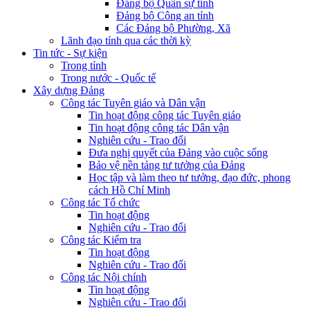
Đảng bộ Quân sự tỉnh
Đảng bộ Công an tỉnh
Các Đảng bộ Phường, Xã
Lãnh đạo tỉnh qua các thời kỳ
Tin tức - Sự kiện
Trong tỉnh
Trong nước - Quốc tế
Xây dựng Đảng
Công tác Tuyên giáo và Dân vận
Tin hoạt động công tác Tuyên giáo
Tin hoạt động công tác Dân vận
Nghiên cứu - Trao đổi
Đưa nghị quyết của Đảng vào cuộc sống
Bảo vệ nền tảng tư tưởng của Đảng
Học tập và làm theo tư tưởng, đạo đức, phong
cách Hồ Chí Minh
Công tác Tổ chức
Tin hoạt động
Nghiên cứu - Trao đổi
Công tác Kiểm tra
Tin hoạt động
Nghiên cứu - Trao đổi
Công tác Nội chính
Tin hoạt động
Nghiên cứu - Trao đổi