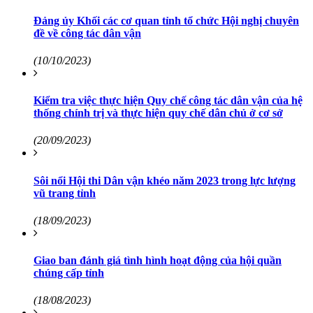
Đảng ủy Khối các cơ quan tỉnh tổ chức Hội nghị chuyên
đề về công tác dân vận
(10/10/2023)
Kiểm tra việc thực hiện Quy chế công tác dân vận của hệ
thống chính trị và thực hiện quy chế dân chủ ở cơ sở
(20/09/2023)
Sôi nổi Hội thi Dân vận khéo năm 2023 trong lực lượng
vũ trang tỉnh
(18/09/2023)
Giao ban đánh giá tình hình hoạt động của hội quần
chúng cấp tỉnh
(18/08/2023)