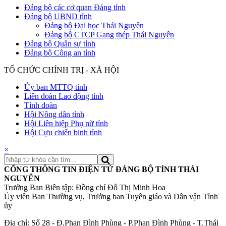
Đảng bộ các cơ quan Đảng tỉnh
Đảng bộ UBND tỉnh
Đảng bộ Đại học Thái Nguyên
Đảng bộ CTCP Gang thép Thái Nguyên
Đảng bộ Quân sự tỉnh
Đảng bộ Công an tỉnh
TỔ CHỨC CHÍNH TRỊ - XÃ HỘI
Ủy ban MTTQ tỉnh
Liên đoàn Lao động tỉnh
Tỉnh đoàn
Hội Nông dân tỉnh
Hội Liên hiệp Phụ nữ tỉnh
Hội Cựu chiến binh tỉnh
×
CỔNG THÔNG TIN ĐIỆN TỬ ĐẢNG BỘ TỈNH THÁI
NGUYÊN
Trưởng Ban Biên tập: Đồng chí Đỗ Thị Minh Hoa
Ủy viên Ban Thường vụ, Trưởng ban Tuyên giáo và Dân vận Tỉnh
ủy
Địa chỉ: Số 28 - Đ.Phan Đình Phùng - P.Phan Đình Phùng - T.Thái