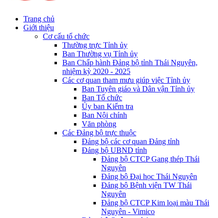
Trang chủ
Giới thiệu
Cơ cấu tổ chức
Thường trực Tỉnh ủy
Ban Thường vụ Tỉnh ủy
Ban Chấp hành Đảng bộ tỉnh Thái Nguyên,
nhiệm kỳ 2020 - 2025
Các cơ quan tham mưu giúp việc Tỉnh ủy
Ban Tuyên giáo và Dân vận Tỉnh ủy
Ban Tổ chức
Ủy ban Kiểm tra
Ban Nội chính
Văn phòng
Các Đảng bộ trực thuộc
Đảng bộ các cơ quan Đảng tỉnh
Đảng bộ UBND tỉnh
Đảng bộ CTCP Gang thép Thái
Nguyên
Đảng bộ Đại học Thái Nguyên
Đảng bộ Bệnh viện TW Thái
Nguyên
Đảng bộ CTCP Kim loại màu Thái
Nguyên - Vimico