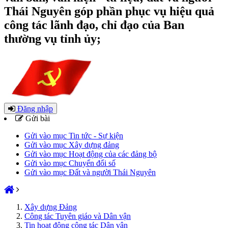
Thái Nguyên góp phần phục vụ hiệu quả
công tác lãnh đạo, chỉ đạo của Ban
thường vụ tỉnh ủy;
Đăng nhập
Gửi bài
Gửi vào mục Tin tức - Sự kiện
Gửi vào mục Xây dựng đảng
Gửi vào mục Hoạt động của các đảng bộ
Gửi vào mục Chuyển đổi số
Gửi vào mục Đất và người Thái Nguyên
Xây dựng Đảng
Công tác Tuyên giáo và Dân vận
Tin hoạt động công tác Dân vận