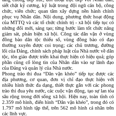
siết chặt kỷ cương, kỷ luật trong đội ngũ cán bộ, công
chức, viên chức; quan tâm xây dựng nền hành chính
phục vụ Nhân dân. Nội dung, phương thức hoạt động
của MTTQ và các tổ chức chính trị - xã hội tiếp tục có
những đổi mới, sáng tạo; từng bước làm tốt chức năng
giám sát, phản biện xã hội. Công tác dân vận ở vùng
đồng bào dân tộc thiểu số, vùng đồng bào có đạo
thường xuyên được coi trọng; các chủ trương, đường
lối của Đảng, chính sách pháp luật của Nhà nước về dân
tộc, tôn giáo được triển khai thực hiện có hiệu quả; góp
phần củng cố lòng tin của Nhân dân vào sự lãnh đạo
của Đảng và quản lý của Nhà nước.
Phong trào thi đua “Dân vận khéo” tiếp tục được các
địa phương, cơ quan, đơn vị chỉ đạo thực hiện với
nhiều hình thức đa dạng, thiết thực gắn với các phong
trào thi đua yêu nước, các cuộc vận động, tạo sự lan tỏa
sâu rộng trong đời sống xã hội. Hiện nay, toàn tỉnh có
2.359 mô hình, điển hình “Dân vận khéo”, trong đó có
1.797 mô hình tập thể, trên 562 mô hình cá nhân trên
các lĩnh vực.