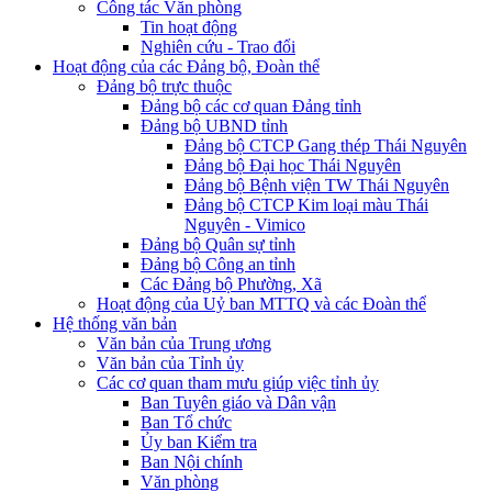
Công tác Văn phòng
Tin hoạt động
Nghiên cứu - Trao đổi
Hoạt động của các Đảng bộ, Đoàn thể
Đảng bộ trực thuộc
Đảng bộ các cơ quan Đảng tỉnh
Đảng bộ UBND tỉnh
Đảng bộ CTCP Gang thép Thái Nguyên
Đảng bộ Đại học Thái Nguyên
Đảng bộ Bệnh viện TW Thái Nguyên
Đảng bộ CTCP Kim loại màu Thái
Nguyên - Vimico
Đảng bộ Quân sự tỉnh
Đảng bộ Công an tỉnh
Các Đảng bộ Phường, Xã
Hoạt động của Uỷ ban MTTQ và các Đoàn thể
Hệ thống văn bản
Văn bản của Trung ương
Văn bản của Tỉnh ủy
Các cơ quan tham mưu giúp việc tỉnh ủy
Ban Tuyên giáo và Dân vận
Ban Tổ chức
Ủy ban Kiểm tra
Ban Nội chính
Văn phòng