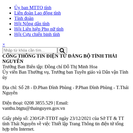
Ủy ban MTTQ tỉnh
Liên đoàn Lao động tỉnh
Tỉnh đoàn
Hội Nông dân tỉnh
Hội Liên hiệp Phụ nữ tỉnh
Hội Cựu chiến binh tỉnh
×
CỔNG THÔNG TIN ĐIỆN TỬ ĐẢNG BỘ TỈNH THÁI
NGUYÊN
Trưởng Ban Biên tập: Đồng chí Đỗ Thị Minh Hoa
Ủy viên Ban Thường vụ, Trưởng ban Tuyên giáo và Dân vận Tỉnh
ủy
Địa chỉ: Số 28 - Đ.Phan Đình Phùng - P.Phan Đình Phùng - T.Thái
Nguyên
Điện thoại: 0208 3855.529 | Email:
vanthu.btgtu@thainguyen.gov.vn
Giấy phép số: 230/GP-TTĐT ngày 23/12/2021 của Sở TT & TT
tỉnh Thái Nguyên về việc Thiết lập Trang Thông tin điện tử tổng
hợp trên Internet.