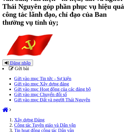
Thái Nguyên góp phần phục vụ hiệu quả
công tác lãnh đạo, chỉ đạo của Ban
thường vụ tỉnh ủy;
Đăng nhập
Gửi bài
Gửi vào mục Tin tức - Sự kiện
Gửi vào mục Xây dựng đảng
Gửi vào mục Hoạt động của các đảng bộ
Gửi vào mục Chuyển đổi số
Gửi vào mục Đất và người Thái Nguyên
Xây dựng Đảng
Công tác Tuyên giáo và Dân vận
Tin hoạt động công tác Dân vận