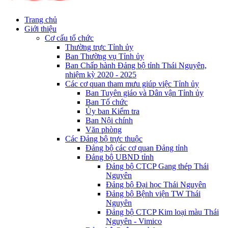
Trang chủ
Giới thiệu
Cơ cấu tổ chức
Thường trực Tỉnh ủy
Ban Thường vụ Tỉnh ủy
Ban Chấp hành Đảng bộ tỉnh Thái Nguyên,
nhiệm kỳ 2020 - 2025
Các cơ quan tham mưu giúp việc Tỉnh ủy
Ban Tuyên giáo và Dân vận Tỉnh ủy
Ban Tổ chức
Ủy ban Kiểm tra
Ban Nội chính
Văn phòng
Các Đảng bộ trực thuộc
Đảng bộ các cơ quan Đảng tỉnh
Đảng bộ UBND tỉnh
Đảng bộ CTCP Gang thép Thái
Nguyên
Đảng bộ Đại học Thái Nguyên
Đảng bộ Bệnh viện TW Thái
Nguyên
Đảng bộ CTCP Kim loại màu Thái
Nguyên - Vimico