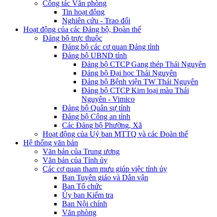
Công tác Văn phòng
Tin hoạt động
Nghiên cứu - Trao đổi
Hoạt động của các Đảng bộ, Đoàn thể
Đảng bộ trực thuộc
Đảng bộ các cơ quan Đảng tỉnh
Đảng bộ UBND tỉnh
Đảng bộ CTCP Gang thép Thái Nguyên
Đảng bộ Đại học Thái Nguyên
Đảng bộ Bệnh viện TW Thái Nguyên
Đảng bộ CTCP Kim loại màu Thái
Nguyên - Vimico
Đảng bộ Quân sự tỉnh
Đảng bộ Công an tỉnh
Các Đảng bộ Phường, Xã
Hoạt động của Uỷ ban MTTQ và các Đoàn thể
Hệ thống văn bản
Văn bản của Trung ương
Văn bản của Tỉnh ủy
Các cơ quan tham mưu giúp việc tỉnh ủy
Ban Tuyên giáo và Dân vận
Ban Tổ chức
Ủy ban Kiểm tra
Ban Nội chính
Văn phòng