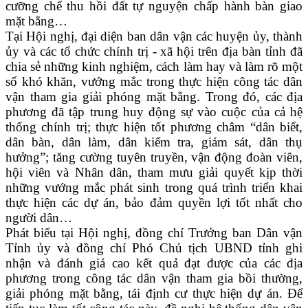
cưỡng chế thu hồi đất tự nguyện chấp hành bàn giao
mặt bằng…
Tại Hội nghị, đại diện ban dân vận các huyện ủy, thành
ủy và các tổ chức chính trị - xã hội trên địa bàn tỉnh đã
chia sẻ những kinh nghiệm, cách làm hay và làm rõ một
số khó khăn, vướng mắc trong thực hiện công tác
dân
vận tham gia giải phóng mặt bằng
. Trong đó, các địa
phương đã tập trung huy động sự vào cuộc của cả hệ
thống chính trị; thực hiện tốt phương châm “dân biết,
dân bàn, dân làm, dân kiểm tra, giám sát, dân thụ
hưởng”; tăng cường tuyên truyền, vận động đoàn viên,
hội viên và Nhân dân, tham mưu giải quyết kịp thời
những vướng mắc phát sinh trong quá trình triển khai
thực hiện các dự án, bảo đảm quyền lợi tốt nhất cho
người dân…
Phát biểu tại Hội nghị, đồng chí Trưởng
b
an Dân vận
Tỉnh ủy và đồng chí Phó Chủ tịch UBND tỉnh
ghi
nhận và đánh giá cao kết quả đạt được của các địa
phương trong công tác dân vận tham gia bồi thường,
giải phóng mặt bằng, tái định cư thực hiện dự án. Để