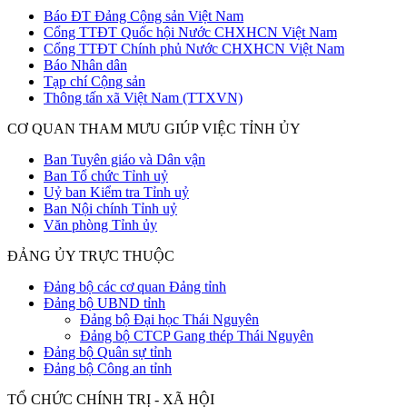
Báo ĐT Đảng Cộng sản Việt Nam
Cổng TTĐT Quốc hội Nước CHXHCN Việt Nam
Cổng TTĐT Chính phủ Nước CHXHCN Việt Nam
Báo Nhân dân
Tạp chí Cộng sản
Thông tấn xã Việt Nam (TTXVN)
CƠ QUAN THAM MƯU GIÚP VIỆC TỈNH ỦY
Ban Tuyên giáo và Dân vận
Ban Tổ chức Tỉnh uỷ
Uỷ ban Kiểm tra Tỉnh uỷ
Ban Nội chính Tỉnh uỷ
Văn phòng Tỉnh ủy
ĐẢNG ỦY TRỰC THUỘC
Đảng bộ các cơ quan Đảng tỉnh
Đảng bộ UBND tỉnh
Đảng bộ Đại học Thái Nguyên
Đảng bộ CTCP Gang thép Thái Nguyên
Đảng bộ Quân sự tỉnh
Đảng bộ Công an tỉnh
TỔ CHỨC CHÍNH TRỊ - XÃ HỘI