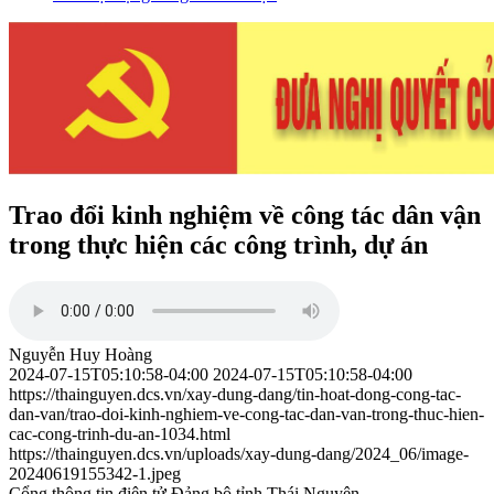
Trao đổi kinh nghiệm về công tác dân vận
trong thực hiện các công trình, dự án
Nguyễn Huy Hoàng
2024-07-15T05:10:58-04:00
2024-07-15T05:10:58-04:00
https://thainguyen.dcs.vn/xay-dung-dang/tin-hoat-dong-cong-tac-
dan-van/trao-doi-kinh-nghiem-ve-cong-tac-dan-van-trong-thuc-hien-
cac-cong-trinh-du-an-1034.html
https://thainguyen.dcs.vn/uploads/xay-dung-dang/2024_06/image-
20240619155342-1.jpeg
Cổng thông tin điện tử Đảng bộ tỉnh Thái Nguyên