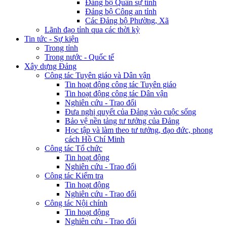
Đảng bộ Quân sự tỉnh
Đảng bộ Công an tỉnh
Các Đảng bộ Phường, Xã
Lãnh đạo tỉnh qua các thời kỳ
Tin tức - Sự kiện
Trong tỉnh
Trong nước - Quốc tế
Xây dựng Đảng
Công tác Tuyên giáo và Dân vận
Tin hoạt động công tác Tuyên giáo
Tin hoạt động công tác Dân vận
Nghiên cứu - Trao đổi
Đưa nghị quyết của Đảng vào cuộc sống
Bảo vệ nền tảng tư tưởng của Đảng
Học tập và làm theo tư tưởng, đạo đức, phong
cách Hồ Chí Minh
Công tác Tổ chức
Tin hoạt động
Nghiên cứu - Trao đổi
Công tác Kiểm tra
Tin hoạt động
Nghiên cứu - Trao đổi
Công tác Nội chính
Tin hoạt động
Nghiên cứu - Trao đổi