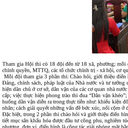
Tham gia Hội thi có 18 đội đến từ 18 xã, phường; mỗi đ
chính quyền, MTTQ, các tổ chức chính trị - xã hội, cơ q
Mỗi đội tham gia 3 phần thi: Chào hỏi, giới thiệu điển
Đảng, chính sách, pháp luật của Nhà nước và tư tưởng c
hiện dân chủ ở cơ sở, dân vận của các cơ quan nhà nước 
cấp; việc thực hiện phong trào thi đua “Dân vận khéo”;
huống dân vận diễn ra trong thực tiễn như: khiếu kiện đ
nhân; cách giải quyết những vấn đề bức xúc, nổi cộm ở đ
Đặc biệt, trong 2 phần thi chào hỏi và giới thiệu điển 
tiết mục sân khấu hóa được đầu tư công phu, nghiêm túc
phương, đơn vị, điển hình là công tác giải phóng mặt bằ