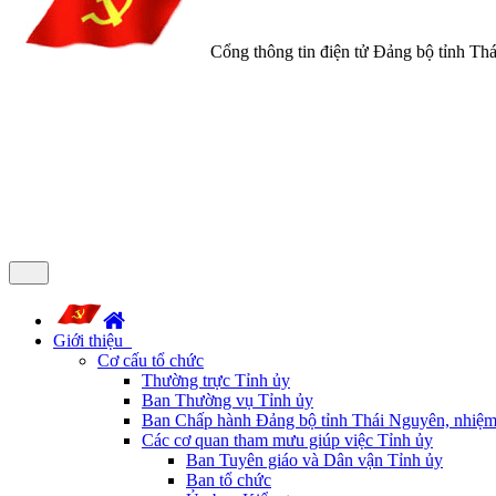
Cổng thông tin điện tử Đảng bộ tỉnh Th
Giới thiệu
Cơ cấu tổ chức
Thường trực Tỉnh ủy
Ban Thường vụ Tỉnh ủy
Ban Chấp hành Đảng bộ tỉnh Thái Nguyên, nhiệm
Các cơ quan tham mưu giúp việc Tỉnh ủy
Ban Tuyên giáo và Dân vận Tỉnh ủy
Ban tổ chức