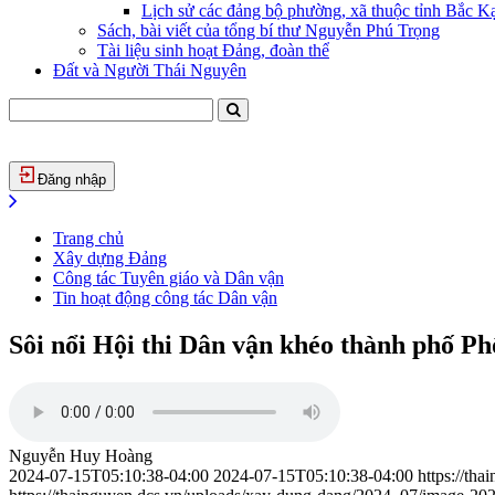
Lịch sử các đảng bộ phường, xã thuộc tỉnh Bắc Kạ
Sách, bài viết của tổng bí thư Nguyễn Phú Trọng
Tài liệu sinh hoạt Đảng, đoàn thể
Đất và Người Thái Nguyên
Đăng nhập
Trang chủ
Xây dựng Đảng
Công tác Tuyên giáo và Dân vận
Tin hoạt động công tác Dân vận
Sôi nổi Hội thi Dân vận khéo thành phố P
Nguyễn Huy Hoàng
2024-07-15T05:10:38-04:00
2024-07-15T05:10:38-04:00
https://th