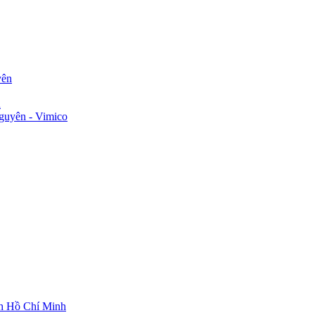
yên
n
guyên - Vimico
ch Hồ Chí Minh