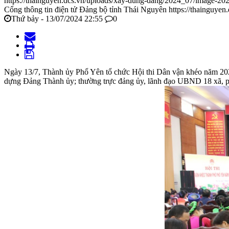
https://thainguyen.dcs.vn/uploads/xay-dung-dang/2024_07/image-2
Cổng thông tin điện tử Đảng bộ tỉnh Thái Nguyên
https://thainguyen
Thứ bảy - 13/07/2024 22:55
0
Ngày 13/7, Thành ủy Phổ Yên tổ chức Hội thi Dân vận khéo năm 20
dựng Đảng Thành ủy; thường trực đảng ủy, lãnh đạo UBND 18 xã, p