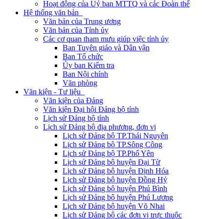
Hoạt động của Uỷ ban MTTQ và các Đoàn thể
Hệ thống văn bản
Văn bản của Trung ương
Văn bản của Tỉnh ủy
Các cơ quan tham mưu giúp việc tỉnh ủy
Ban Tuyên giáo và Dân vận
Ban Tổ chức
Ủy ban Kiểm tra
Ban Nội chính
Văn phòng
Văn kiện - Tư liệu
Văn kiện của Đảng
Văn kiện Đại hội Đảng bộ tỉnh
Lịch sử Đảng bộ tỉnh
Lịch sử Đảng bộ địa phương, đơn vị
Lịch sử Đảng bộ TP.Thái Nguyên
Lịch sử Đảng bộ TP.Sông Công
Lịch sử Đảng bộ TP.Phổ Yên
Lịch sử Đảng bộ huyện Đại Từ
Lịch sử Đảng bộ huyện Định Hóa
Lịch sử Đảng bộ huyện Đồng Hỷ
Lịch sử Đảng bộ huyện Phú Bình
Lịch sử Đảng bộ huyện Phú Lương
Lịch sử Đảng bộ huyện Võ Nhai
Lịch sử Đảng bộ các đơn vị trực thuộc