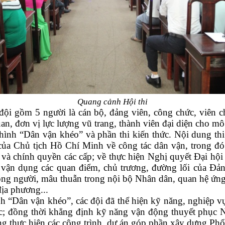
Quang cảnh Hội thi
ội gồm 5 người là cán bộ, đảng viên, công chức, viên ch
uan, đơn vị lực lượng vũ trang, thành viên đại diện cho m
 hình “Dân vận khéo” và phần thi kiến thức. Nội dung thi
ủa Chủ tịch Hồ Chí Minh về công tác dân vận, trong đó 
và chính quyền các cấp; về thực hiện Nghị quyết Đại hội 
 vận dụng các quan điểm, chủ trương, đường lối của Đản
ông người, mâu thuẫn trong nội bộ Nhân dân, quan hệ ứng x
ịa phương...
hình “Dân vận khéo”, các đội đã thể hiện kỹ năng, nghiệp v
; đồng thời khẳng định kỹ năng vận động thuyết phục Nhâ
ng thực hiện các công trình, dự án góp phần xây dựng Phổ 