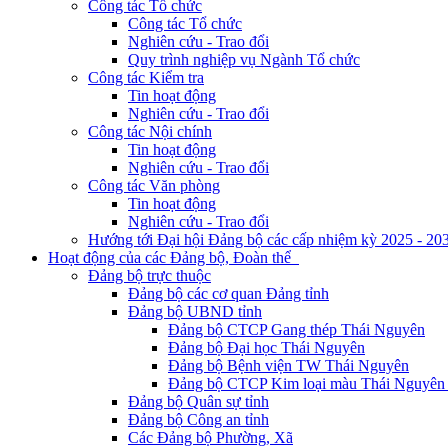
Công tác Tổ chức
Công tác Tổ chức
Nghiên cứu - Trao đổi
Quy trình nghiệp vụ Ngành Tổ chức
Công tác Kiểm tra
Tin hoạt động
Nghiên cứu - Trao đổi
Công tác Nội chính
Tin hoạt động
Nghiên cứu - Trao đổi
Công tác Văn phòng
Tin hoạt động
Nghiên cứu - Trao đổi
Hướng tới Đại hội Đảng bộ các cấp nhiệm kỳ 2025 - 20
Hoạt động của các Đảng bộ, Đoàn thể
Đảng bộ trực thuộc
Đảng bộ các cơ quan Đảng tỉnh
Đảng bộ UBND tỉnh
Đảng bộ CTCP Gang thép Thái Nguyên
Đảng bộ Đại học Thái Nguyên
Đảng bộ Bệnh viện TW Thái Nguyên
Đảng bộ CTCP Kim loại màu Thái Nguyên 
Đảng bộ Quân sự tỉnh
Đảng bộ Công an tỉnh
Các Đảng bộ Phường, Xã