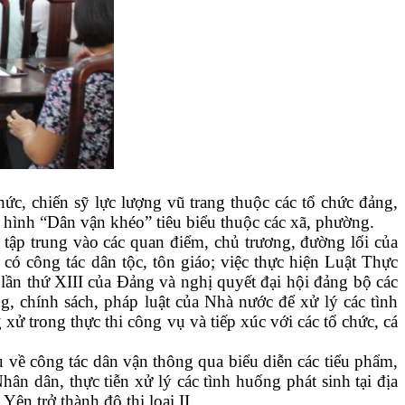
ức, chiến sỹ lực lượng vũ trang thuộc các tổ chức đảng,
ô hình “Dân vận khéo” tiêu biểu thuộc các xã, phường.
 tập trung vào các quan điểm, chủ trương, đường lối của
có công tác dân tộc, tôn giáo; việc thực hiện Luật Thực
lần thứ XIII của Đảng và nghị quyết đại hội đảng bộ các
g, chính sách, pháp luật của Nhà nước để xử lý các tình
ử trong thực thi công vụ và tiếp xúc với các tổ chức, cá
ụ về công tác dân vận thông qua biểu diễn các tiểu phẩm,
n dân, thực tiễn xử lý các tình huống phát sinh tại địa
Yên trở thành đô thị loại II…