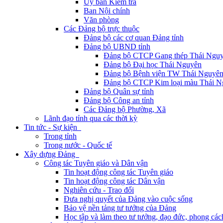
Ủy ban Kiểm tra
Ban Nội chính
Văn phòng
Các Đảng bộ trực thuộc
Đảng bộ các cơ quan Đảng tỉnh
Đảng bộ UBND tỉnh
Đảng bộ CTCP Gang thép Thái Ngu
Đảng bộ Đại học Thái Nguyên
Đảng bộ Bệnh viện TW Thái Nguyê
Đảng bộ CTCP Kim loại màu Thái N
Đảng bộ Quân sự tỉnh
Đảng bộ Công an tỉnh
Các Đảng bộ Phường, Xã
Lãnh đạo tỉnh qua các thời kỳ
Tin tức - Sự kiện
Trong tỉnh
Trong nước - Quốc tế
Xây dựng Đảng
Công tác Tuyên giáo và Dân vận
Tin hoạt động công tác Tuyên giáo
Tin hoạt động công tác Dân vận
Nghiên cứu - Trao đổi
Đưa nghị quyết của Đảng vào cuộc sống
Bảo vệ nền tảng tư tưởng của Đảng
Học tập và làm theo tư tưởng, đạo đức, phong cá