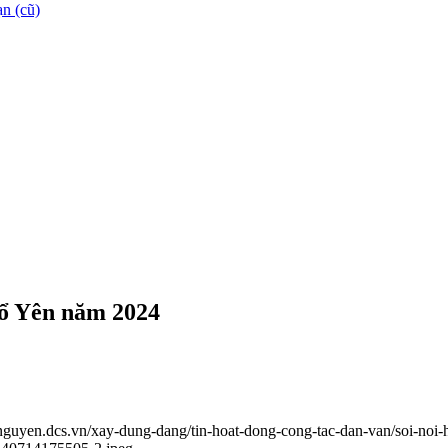
n (cũ)
hổ Yên năm 2024
ainguyen.dcs.vn/xay-dung-dang/tin-hoat-dong-cong-tac-dan-van/soi-no