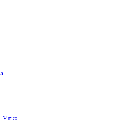
30
- Vimico