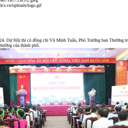
0240714175505-2.jpeg
.dcs.vn/uploads/logo.gif
24. Dự Hội thi có đồng chí Vũ Minh Tuấn, Phó Trưởng ban Thường t
hường của thành phố.