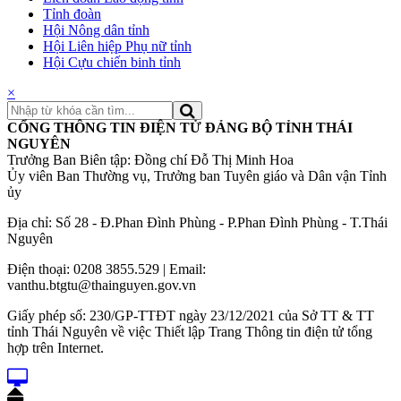
Tỉnh đoàn
Hội Nông dân tỉnh
Hội Liên hiệp Phụ nữ tỉnh
Hội Cựu chiến binh tỉnh
×
CỔNG THÔNG TIN ĐIỆN TỬ ĐẢNG BỘ TỈNH THÁI
NGUYÊN
Trưởng Ban Biên tập: Đồng chí Đỗ Thị Minh Hoa
Ủy viên Ban Thường vụ, Trưởng ban Tuyên giáo và Dân vận Tỉnh
ủy
Địa chỉ: Số 28 - Đ.Phan Đình Phùng - P.Phan Đình Phùng - T.Thái
Nguyên
Điện thoại: 0208 3855.529 | Email:
vanthu.btgtu@thainguyen.gov.vn
Giấy phép số: 230/GP-TTĐT ngày 23/12/2021 của Sở TT & TT
tỉnh Thái Nguyên về việc Thiết lập Trang Thông tin điện tử tổng
hợp trên Internet.