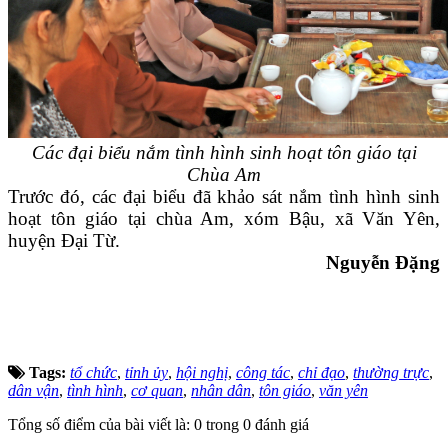
Các đại biểu nắm tình hình sinh hoạt tôn giáo tại
Chùa Am
Trước đó, các đại biểu đã khảo sát nắm tình hình sinh
hoạt tôn giáo tại chùa Am, xóm Bậu, xã Văn Yên,
huyện Đại Từ.
Nguyễn Đặng
Tags:
tổ chức
,
tỉnh ủy
,
hội nghị
,
công tác
,
chỉ đạo
,
thường trực
,
dân vận
,
tình hình
,
cơ quan
,
nhân dân
,
tôn giáo
,
văn yên
Tổng số điểm của bài viết là: 0 trong 0 đánh giá