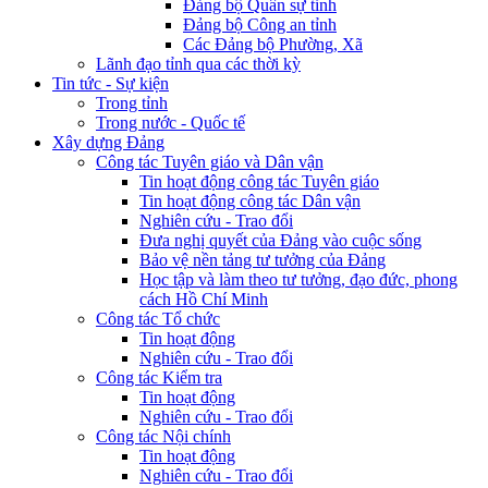
Đảng bộ Quân sự tỉnh
Đảng bộ Công an tỉnh
Các Đảng bộ Phường, Xã
Lãnh đạo tỉnh qua các thời kỳ
Tin tức - Sự kiện
Trong tỉnh
Trong nước - Quốc tế
Xây dựng Đảng
Công tác Tuyên giáo và Dân vận
Tin hoạt động công tác Tuyên giáo
Tin hoạt động công tác Dân vận
Nghiên cứu - Trao đổi
Đưa nghị quyết của Đảng vào cuộc sống
Bảo vệ nền tảng tư tưởng của Đảng
Học tập và làm theo tư tưởng, đạo đức, phong
cách Hồ Chí Minh
Công tác Tổ chức
Tin hoạt động
Nghiên cứu - Trao đổi
Công tác Kiểm tra
Tin hoạt động
Nghiên cứu - Trao đổi
Công tác Nội chính
Tin hoạt động
Nghiên cứu - Trao đổi