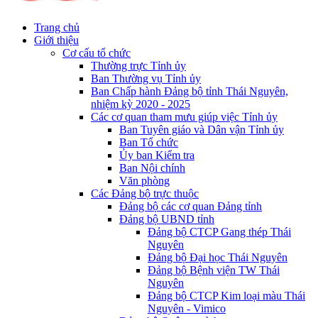
Trang chủ
Giới thiệu
Cơ cấu tổ chức
Thường trực Tỉnh ủy
Ban Thường vụ Tỉnh ủy
Ban Chấp hành Đảng bộ tỉnh Thái Nguyên,
nhiệm kỳ 2020 - 2025
Các cơ quan tham mưu giúp việc Tỉnh ủy
Ban Tuyên giáo và Dân vận Tỉnh ủy
Ban Tổ chức
Ủy ban Kiểm tra
Ban Nội chính
Văn phòng
Các Đảng bộ trực thuộc
Đảng bộ các cơ quan Đảng tỉnh
Đảng bộ UBND tỉnh
Đảng bộ CTCP Gang thép Thái
Nguyên
Đảng bộ Đại học Thái Nguyên
Đảng bộ Bệnh viện TW Thái
Nguyên
Đảng bộ CTCP Kim loại màu Thái
Nguyên - Vimico