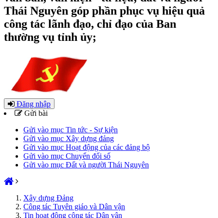
Thái Nguyên góp phần phục vụ hiệu quả
công tác lãnh đạo, chỉ đạo của Ban
thường vụ tỉnh ủy;
Đăng nhập
Gửi bài
Gửi vào mục Tin tức - Sự kiện
Gửi vào mục Xây dựng đảng
Gửi vào mục Hoạt động của các đảng bộ
Gửi vào mục Chuyển đổi số
Gửi vào mục Đất và người Thái Nguyên
Xây dựng Đảng
Công tác Tuyên giáo và Dân vận
Tin hoạt động công tác Dân vận