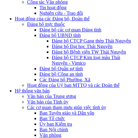
Công tác Văn phòng
Tin hoạt động
Nghiên cứu - Trao đổi
Hoạt động của các Đảng bộ, Đoàn thể
Đảng bộ trực thuộc
Đảng bộ các cơ quan Đảng tỉnh
Đảng bộ UBND tỉnh
Đảng bộ CTCP Gang thép Thái Nguyên
Đảng bộ Đại học Thái Nguyên
Đảng bộ Bệnh viện TW Thái Nguyên
Đảng bộ CTCP Kim loại màu Thái
Nguyên - Vimico
Đảng bộ Quân sự tỉnh
Đảng bộ Công an tỉnh
Các Đảng bộ Phường, Xã
Hoạt động của Uỷ ban MTTQ và các Đoàn thể
Hệ thống văn bản
Văn bản của Trung ương
Văn bản của Tỉnh ủy
Các cơ quan tham mưu giúp việc tỉnh ủy
Ban Tuyên giáo và Dân vận
Ban Tổ chức
Ủy ban Kiểm tra
Ban Nội chính
Văn phòng