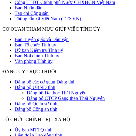
Cổng TTĐT Chính phủ Nước CHXHCN Việt Nam
Báo Nhân dân
Tạp chí Cộng sản
Thông tấn xã Việt Nam (TTXVN)
CƠ QUAN THAM MƯU GIÚP VIỆC TỈNH ỦY
Ban Tuyên giáo và Dân vận
Ban Tổ chức Tỉnh uỷ
Uỷ ban Kiểm tra Tỉnh uỷ
Ban Nội chính Tỉnh uỷ
Văn phòng Tỉnh ủy
ĐẢNG ỦY TRỰC THUỘC
Đảng bộ các cơ quan Đảng tỉnh
Đảng bộ UBND tỉnh
Đảng bộ Đại học Thái Nguyên
Đảng bộ CTCP Gang thép Thái Nguyên
Đảng bộ Quân sự tỉnh
Đảng bộ Công an tỉnh
TỔ CHỨC CHÍNH TRỊ - XÃ HỘI
Ủy ban MTTQ tỉnh
Liên đoàn Lao động tỉnh