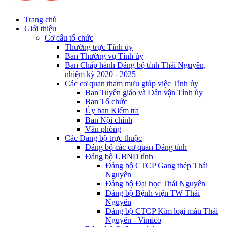
Trang chủ
Giới thiệu
Cơ cấu tổ chức
Thường trực Tỉnh ủy
Ban Thường vụ Tỉnh ủy
Ban Chấp hành Đảng bộ tỉnh Thái Nguyên,
nhiệm kỳ 2020 - 2025
Các cơ quan tham mưu giúp việc Tỉnh ủy
Ban Tuyên giáo và Dân vận Tỉnh ủy
Ban Tổ chức
Ủy ban Kiểm tra
Ban Nội chính
Văn phòng
Các Đảng bộ trực thuộc
Đảng bộ các cơ quan Đảng tỉnh
Đảng bộ UBND tỉnh
Đảng bộ CTCP Gang thép Thái
Nguyên
Đảng bộ Đại học Thái Nguyên
Đảng bộ Bệnh viện TW Thái
Nguyên
Đảng bộ CTCP Kim loại màu Thái
Nguyên - Vimico