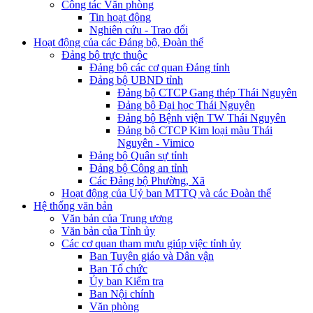
Công tác Văn phòng
Tin hoạt động
Nghiên cứu - Trao đổi
Hoạt động của các Đảng bộ, Đoàn thể
Đảng bộ trực thuộc
Đảng bộ các cơ quan Đảng tỉnh
Đảng bộ UBND tỉnh
Đảng bộ CTCP Gang thép Thái Nguyên
Đảng bộ Đại học Thái Nguyên
Đảng bộ Bệnh viện TW Thái Nguyên
Đảng bộ CTCP Kim loại màu Thái
Nguyên - Vimico
Đảng bộ Quân sự tỉnh
Đảng bộ Công an tỉnh
Các Đảng bộ Phường, Xã
Hoạt động của Uỷ ban MTTQ và các Đoàn thể
Hệ thống văn bản
Văn bản của Trung ương
Văn bản của Tỉnh ủy
Các cơ quan tham mưu giúp việc tỉnh ủy
Ban Tuyên giáo và Dân vận
Ban Tổ chức
Ủy ban Kiểm tra
Ban Nội chính
Văn phòng