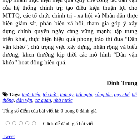
của hệ thống chính trị; tạo điều kiện thuận lợi cho
MTTQ, các tổ chức chính trị - xã hội và Nhân dân thực
hiện giám sát, phản biện xã hội, tham gia góp ý xây
dựng chính quyền ngày càng vững mạnh; tập trung
triển khai, thực hiện hiệu quả phong trào thi đua “Dân
vận khéo”, chú trọng việc xây dựng, nhân rộng và biểu
dương, khen thưởng kịp thời các mô hình “Dân vận
khéo” hoạt động hiệu quả.
Đình Trung
Tags:
thực hiện
,
tổ chức
,
tỉnh ủy
,
hội nghị
,
công tác
,
quy chế
,
hệ
thống
,
dân vận
,
cơ quan
,
nhà nước
Tổng số điểm của bài viết là: 0 trong 0 đánh giá
Click để đánh giá bài viết
Tweet