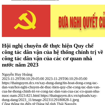
Hội nghị chuyên đề thực hiện Quy chế
công tác dân vận của hệ thống chính trị về
công tác dân vận của các cơ quan nhà
nước năm 2023
Nguyễn Huy Hoàng
2023-11-29T06:10:29-05:00
2023-11-29T06:10:29-05:00
https://thainguyen.dcs.vn/xay-dung-dang/tin-hoat-dong-cong-tac-
dan-van/hoi-nghi-chuyen-de-thuc-hien-quy-che-cong-tac-dan-van-
cua-he-thong-chinh-tri-ve-cong-tac-dan-van-cua-cac-co-quan-nha-
nuoc-nam-2023-821.html
https://thainguyen.dcs.vn/uploads/xay-
dung-dang/2023_11/image-20231129180828-1.jpeg
Cổng thông tin điện tử Đảng bộ tỉnh Thái Nguyên