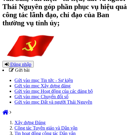
Thái Nguyên góp phần phục vụ hiệu quả
công tác lãnh đạo, chỉ đạo của Ban
thường vụ tỉnh ủy;
Đăng nhập
Gửi bài
Gửi vào mục Tin tức - Sự kiện
Gửi vào mục Xây dựng đảng
Gửi vào mục Hoạt động của các đảng bộ
Gửi vào mục Chuyển đổi số
Gửi vào mục Đất và người Thái Nguyên
Xây dựng Đảng
Công tác Tuyên giáo và Dân vận
Tin hoạt động công tác Dân vận