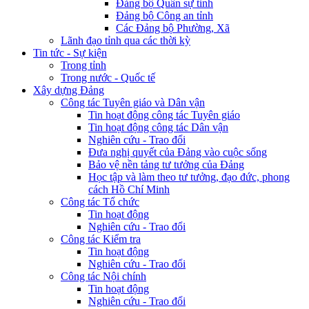
Đảng bộ Quân sự tỉnh
Đảng bộ Công an tỉnh
Các Đảng bộ Phường, Xã
Lãnh đạo tỉnh qua các thời kỳ
Tin tức - Sự kiện
Trong tỉnh
Trong nước - Quốc tế
Xây dựng Đảng
Công tác Tuyên giáo và Dân vận
Tin hoạt động công tác Tuyên giáo
Tin hoạt động công tác Dân vận
Nghiên cứu - Trao đổi
Đưa nghị quyết của Đảng vào cuộc sống
Bảo vệ nền tảng tư tưởng của Đảng
Học tập và làm theo tư tưởng, đạo đức, phong
cách Hồ Chí Minh
Công tác Tổ chức
Tin hoạt động
Nghiên cứu - Trao đổi
Công tác Kiểm tra
Tin hoạt động
Nghiên cứu - Trao đổi
Công tác Nội chính
Tin hoạt động
Nghiên cứu - Trao đổi