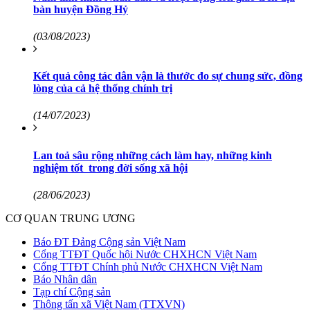
bàn huyện Đồng Hỷ
(03/08/2023)
Kết quả công tác dân vận là thước đo sự chung sức, đồng
lòng của cả hệ thống chính trị
(14/07/2023)
Lan toả sâu rộng những cách làm hay, những kinh
nghiệm tốt trong đời sống xã hội
(28/06/2023)
CƠ QUAN TRUNG ƯƠNG
Báo ĐT Đảng Cộng sản Việt Nam
Cổng TTĐT Quốc hội Nước CHXHCN Việt Nam
Cổng TTĐT Chính phủ Nước CHXHCN Việt Nam
Báo Nhân dân
Tạp chí Cộng sản
Thông tấn xã Việt Nam (TTXVN)