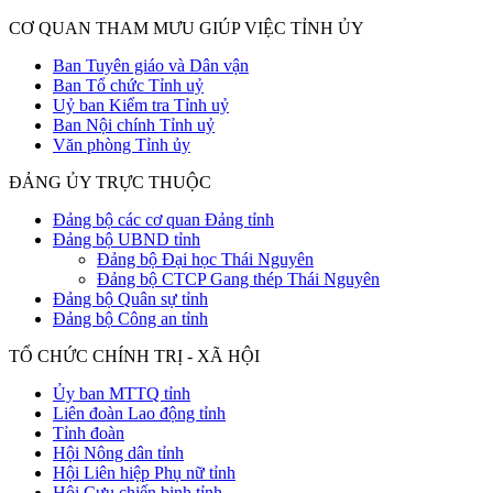
CƠ QUAN THAM MƯU GIÚP VIỆC TỈNH ỦY
Ban Tuyên giáo và Dân vận
Ban Tổ chức Tỉnh uỷ
Uỷ ban Kiểm tra Tỉnh uỷ
Ban Nội chính Tỉnh uỷ
Văn phòng Tỉnh ủy
ĐẢNG ỦY TRỰC THUỘC
Đảng bộ các cơ quan Đảng tỉnh
Đảng bộ UBND tỉnh
Đảng bộ Đại học Thái Nguyên
Đảng bộ CTCP Gang thép Thái Nguyên
Đảng bộ Quân sự tỉnh
Đảng bộ Công an tỉnh
TỔ CHỨC CHÍNH TRỊ - XÃ HỘI
Ủy ban MTTQ tỉnh
Liên đoàn Lao động tỉnh
Tỉnh đoàn
Hội Nông dân tỉnh
Hội Liên hiệp Phụ nữ tỉnh
Hội Cựu chiến binh tỉnh