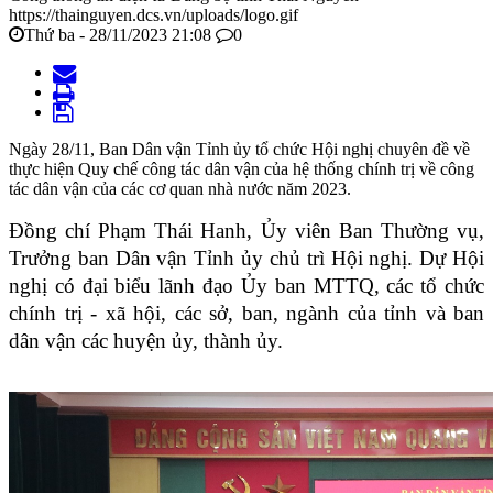
https://thainguyen.dcs.vn/uploads/logo.gif
Thứ ba - 28/11/2023 21:08
0
Ngày 28/11, Ban Dân vận Tỉnh ủy tổ chức Hội nghị chuyên đề về
thực hiện Quy chế công tác dân vận của hệ thống chính trị về công
tác dân vận của các cơ quan nhà nước năm 2023.
Đồng chí Phạm Thái Hanh, Ủy viên Ban Thường vụ,
Trưởng ban Dân vận Tỉnh ủy chủ trì Hội nghị. Dự Hội
nghị có đại biểu lãnh đạo Ủy ban MTTQ, các tổ chức
chính trị - xã hội, các sở, ban, ngành của tỉnh và ban
dân vận các huyện ủy, thành ủy.