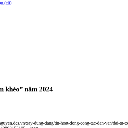
n (cũ)
ận khéo” năm 2024
ainguyen.dcs.vn/xay-dung-dang/tin-hoat-dong-cong-tac-dan-van/dai-tu-