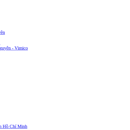
yên
n
guyên - Vimico
ch Hồ Chí Minh