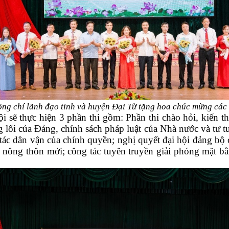
ồng chí
lãnh đạo tỉnh và huyện Đại Từ tặng hoa chúc mừng các 
ội sẽ thực hiện 3 phần thi gồm: Phần thi chào hỏi, kiến t
 lối của Đảng, chính sách pháp luật của Nhà nước và tư t
tác dân vận của chính quyền; nghị quyết đại hội đảng bộ cá
 nông thôn mới; công tác tuyên truyền giải phóng mặt b