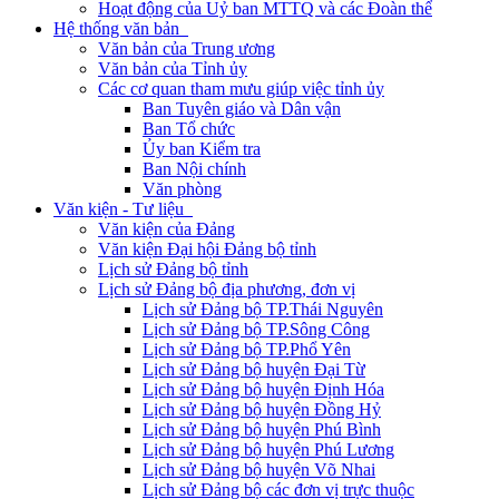
Hoạt động của Uỷ ban MTTQ và các Đoàn thể
Hệ thống văn bản
Văn bản của Trung ương
Văn bản của Tỉnh ủy
Các cơ quan tham mưu giúp việc tỉnh ủy
Ban Tuyên giáo và Dân vận
Ban Tổ chức
Ủy ban Kiểm tra
Ban Nội chính
Văn phòng
Văn kiện - Tư liệu
Văn kiện của Đảng
Văn kiện Đại hội Đảng bộ tỉnh
Lịch sử Đảng bộ tỉnh
Lịch sử Đảng bộ địa phương, đơn vị
Lịch sử Đảng bộ TP.Thái Nguyên
Lịch sử Đảng bộ TP.Sông Công
Lịch sử Đảng bộ TP.Phổ Yên
Lịch sử Đảng bộ huyện Đại Từ
Lịch sử Đảng bộ huyện Định Hóa
Lịch sử Đảng bộ huyện Đồng Hỷ
Lịch sử Đảng bộ huyện Phú Bình
Lịch sử Đảng bộ huyện Phú Lương
Lịch sử Đảng bộ huyện Võ Nhai
Lịch sử Đảng bộ các đơn vị trực thuộc