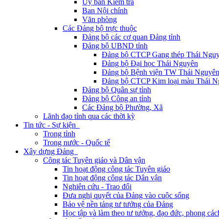
Ủy ban Kiểm tra
Ban Nội chính
Văn phòng
Các Đảng bộ trực thuộc
Đảng bộ các cơ quan Đảng tỉnh
Đảng bộ UBND tỉnh
Đảng bộ CTCP Gang thép Thái Ngu
Đảng bộ Đại học Thái Nguyên
Đảng bộ Bệnh viện TW Thái Nguyê
Đảng bộ CTCP Kim loại màu Thái N
Đảng bộ Quân sự tỉnh
Đảng bộ Công an tỉnh
Các Đảng bộ Phường, Xã
Lãnh đạo tỉnh qua các thời kỳ
Tin tức - Sự kiện
Trong tỉnh
Trong nước - Quốc tế
Xây dựng Đảng
Công tác Tuyên giáo và Dân vận
Tin hoạt động công tác Tuyên giáo
Tin hoạt động công tác Dân vận
Nghiên cứu - Trao đổi
Đưa nghị quyết của Đảng vào cuộc sống
Bảo vệ nền tảng tư tưởng của Đảng
Học tập và làm theo tư tưởng, đạo đức, phong cá