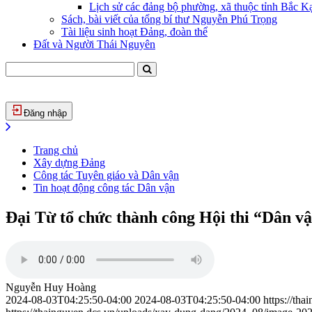
Lịch sử các đảng bộ phường, xã thuộc tỉnh Bắc Kạ
Sách, bài viết của tổng bí thư Nguyễn Phú Trọng
Tài liệu sinh hoạt Đảng, đoàn thể
Đất và Người Thái Nguyên
Đăng nhập
Trang chủ
Xây dựng Đảng
Công tác Tuyên giáo và Dân vận
Tin hoạt động công tác Dân vận
Đại Từ tổ chức thành công Hội thi “Dân v
Nguyễn Huy Hoàng
2024-08-03T04:25:50-04:00
2024-08-03T04:25:50-04:00
https://th