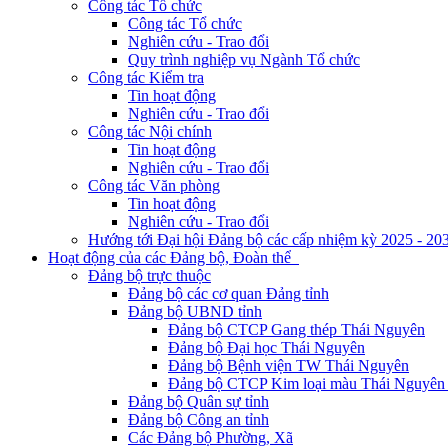
Công tác Tổ chức
Công tác Tổ chức
Nghiên cứu - Trao đổi
Quy trình nghiệp vụ Ngành Tổ chức
Công tác Kiểm tra
Tin hoạt động
Nghiên cứu - Trao đổi
Công tác Nội chính
Tin hoạt động
Nghiên cứu - Trao đổi
Công tác Văn phòng
Tin hoạt động
Nghiên cứu - Trao đổi
Hướng tới Đại hội Đảng bộ các cấp nhiệm kỳ 2025 - 20
Hoạt động của các Đảng bộ, Đoàn thể
Đảng bộ trực thuộc
Đảng bộ các cơ quan Đảng tỉnh
Đảng bộ UBND tỉnh
Đảng bộ CTCP Gang thép Thái Nguyên
Đảng bộ Đại học Thái Nguyên
Đảng bộ Bệnh viện TW Thái Nguyên
Đảng bộ CTCP Kim loại màu Thái Nguyên 
Đảng bộ Quân sự tỉnh
Đảng bộ Công an tỉnh
Các Đảng bộ Phường, Xã