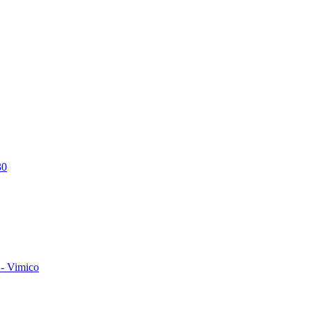
30
- Vimico