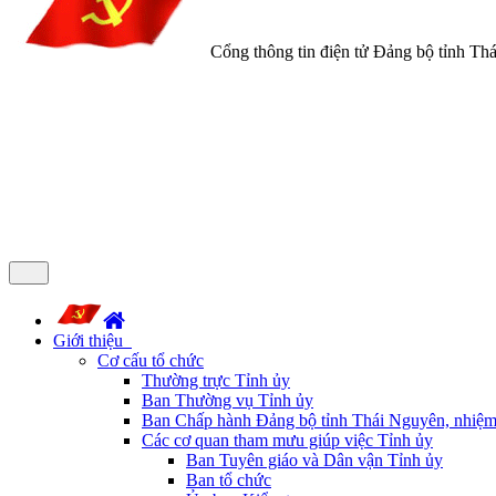
Cổng thông tin điện tử Đảng bộ tỉnh Th
Giới thiệu
Cơ cấu tổ chức
Thường trực Tỉnh ủy
Ban Thường vụ Tỉnh ủy
Ban Chấp hành Đảng bộ tỉnh Thái Nguyên, nhiệm
Các cơ quan tham mưu giúp việc Tỉnh ủy
Ban Tuyên giáo và Dân vận Tỉnh ủy
Ban tổ chức