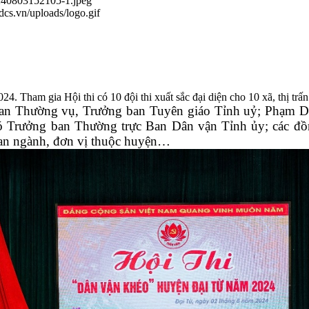
0240803152105-1.jpeg
.dcs.vn/uploads/logo.gif
Tham gia Hội thi có 10 đội thi xuất sắc đại diện cho 10 xã, thị trấn 
Ban Thường vụ, Trưởng ban Tuyên giáo Tỉnh uỷ; Phạm D
Trưởng ban Thường trực Ban Dân vận Tỉnh ủy; các đồ
an ngành, đơn vị thuộc huyện…