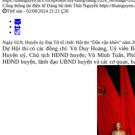
https://thainguyen.dcs.vn/uploads/xay-dung-dang/2024_08/image-2
Cổng thông tin điện tử Đảng bộ tỉnh Thái Nguyên
https://thainguyen
Thứ sáu - 02/08/2024 21:21
0
Ngày 02/8, Huyện ủy Đại Từ tổ chức Hội thi “Dân vận khéo” năm 2024. 
Dự Hội thi có các đồng chí: Vũ Duy Hoàng, Uỷ viên 
Huyện uỷ, Chủ tịch HĐND huyện; Vũ Minh Tuấn, Phó 
HĐND huyện, lãnh đạo UBND huyện và các cơ quan, b