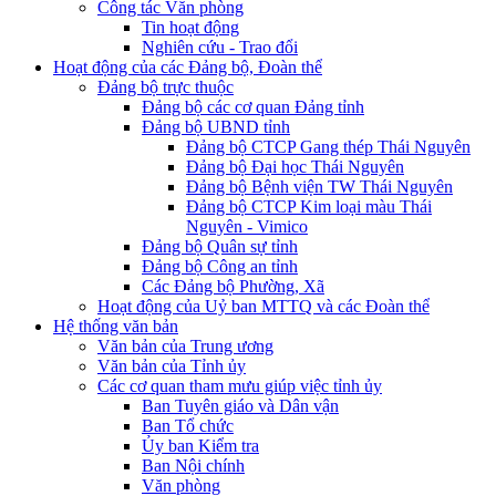
Công tác Văn phòng
Tin hoạt động
Nghiên cứu - Trao đổi
Hoạt động của các Đảng bộ, Đoàn thể
Đảng bộ trực thuộc
Đảng bộ các cơ quan Đảng tỉnh
Đảng bộ UBND tỉnh
Đảng bộ CTCP Gang thép Thái Nguyên
Đảng bộ Đại học Thái Nguyên
Đảng bộ Bệnh viện TW Thái Nguyên
Đảng bộ CTCP Kim loại màu Thái
Nguyên - Vimico
Đảng bộ Quân sự tỉnh
Đảng bộ Công an tỉnh
Các Đảng bộ Phường, Xã
Hoạt động của Uỷ ban MTTQ và các Đoàn thể
Hệ thống văn bản
Văn bản của Trung ương
Văn bản của Tỉnh ủy
Các cơ quan tham mưu giúp việc tỉnh ủy
Ban Tuyên giáo và Dân vận
Ban Tổ chức
Ủy ban Kiểm tra
Ban Nội chính
Văn phòng