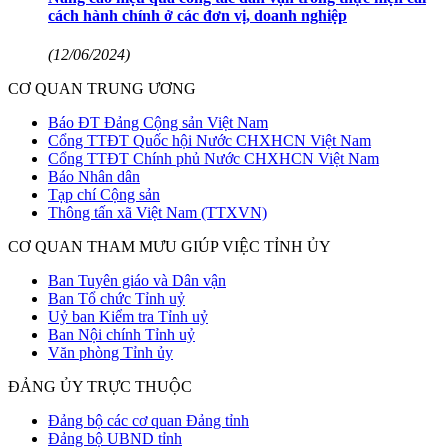
cách hành chính ở các đơn vị, doanh nghiệp
(12/06/2024)
CƠ QUAN TRUNG ƯƠNG
Báo ĐT Đảng Cộng sản Việt Nam
Cổng TTĐT Quốc hội Nước CHXHCN Việt Nam
Cổng TTĐT Chính phủ Nước CHXHCN Việt Nam
Báo Nhân dân
Tạp chí Cộng sản
Thông tấn xã Việt Nam (TTXVN)
CƠ QUAN THAM MƯU GIÚP VIỆC TỈNH ỦY
Ban Tuyên giáo và Dân vận
Ban Tổ chức Tỉnh uỷ
Uỷ ban Kiểm tra Tỉnh uỷ
Ban Nội chính Tỉnh uỷ
Văn phòng Tỉnh ủy
ĐẢNG ỦY TRỰC THUỘC
Đảng bộ các cơ quan Đảng tỉnh
Đảng bộ UBND tỉnh