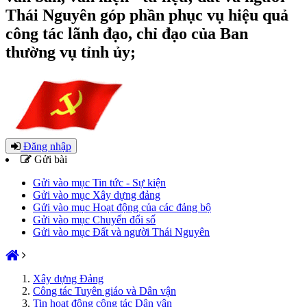
Thái Nguyên góp phần phục vụ hiệu quả
công tác lãnh đạo, chỉ đạo của Ban
thường vụ tỉnh ủy;
Đăng nhập
Gửi bài
Gửi vào mục Tin tức - Sự kiện
Gửi vào mục Xây dựng đảng
Gửi vào mục Hoạt động của các đảng bộ
Gửi vào mục Chuyển đổi số
Gửi vào mục Đất và người Thái Nguyên
Xây dựng Đảng
Công tác Tuyên giáo và Dân vận
Tin hoạt động công tác Dân vận