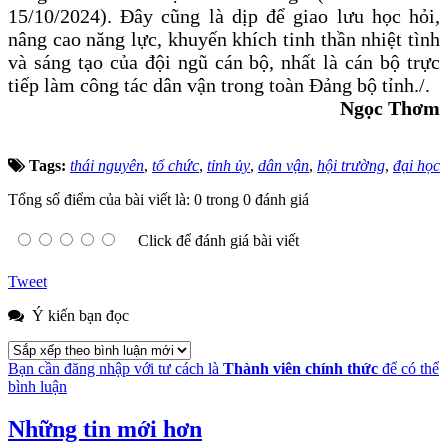
15/10/2024)
. Đây cũng
là dịp để giao lưu học hỏi,
nâng cao năng lực, khuyến khích tinh thần nhiệt tình
và sáng tạo của đội ngũ cán bộ, nhất là cán bộ trực
tiếp làm công tác dân vận
trong toàn Đảng bộ tỉnh./.
Ngọc Thơm
Tags:
thái nguyên
,
tổ chức
,
tỉnh ủy
,
dân vận
,
hội trường
,
đại học
Tổng số điểm của bài viết là: 0 trong 0 đánh giá
Click để đánh giá bài viết
Tweet
Ý kiến bạn đọc
Bạn cần đăng nhập với tư cách là
Thành viên chính thức
để có thể
bình luận
Những tin mới hơn