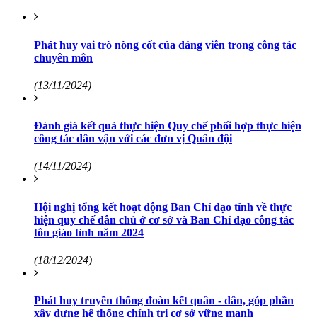
Phát huy vai trò nòng cốt của đảng viên trong công tác
chuyên môn
(13/11/2024)
Đánh giá kết quả thực hiện Quy chế phối hợp thực hiện
công tác dân vận với các đơn vị Quân đội
(14/11/2024)
Hội nghị tổng kết hoạt động Ban Chỉ đạo tỉnh về thực
hiện quy chế dân chủ ở cơ sở và Ban Chỉ đạo công tác
tôn giáo tỉnh năm 2024
(18/12/2024)
Phát huy truyền thống đoàn kết quân - dân, góp phần
xây dựng hệ thống chính trị cơ sở vững mạnh