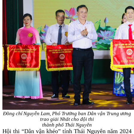
Đ
ồng chí
Nguyễn Lam, Phó Trưởng
b
an Dân vận Trung ương
trao giải Nhất cho đội thi
thành phố Thái Nguyên
Hội thi
“D
ân vận khéo
”
tỉnh Thái Nguyên năm 2024