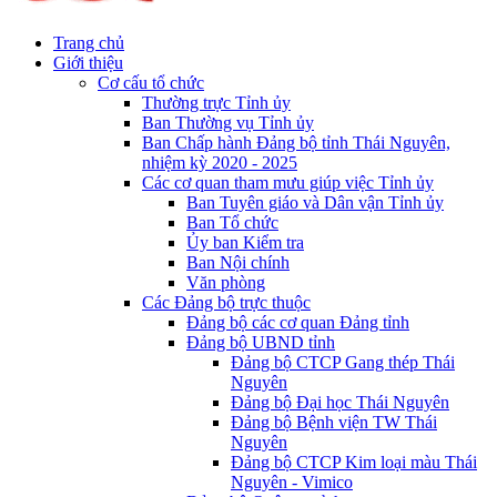
Trang chủ
Giới thiệu
Cơ cấu tổ chức
Thường trực Tỉnh ủy
Ban Thường vụ Tỉnh ủy
Ban Chấp hành Đảng bộ tỉnh Thái Nguyên,
nhiệm kỳ 2020 - 2025
Các cơ quan tham mưu giúp việc Tỉnh ủy
Ban Tuyên giáo và Dân vận Tỉnh ủy
Ban Tổ chức
Ủy ban Kiểm tra
Ban Nội chính
Văn phòng
Các Đảng bộ trực thuộc
Đảng bộ các cơ quan Đảng tỉnh
Đảng bộ UBND tỉnh
Đảng bộ CTCP Gang thép Thái
Nguyên
Đảng bộ Đại học Thái Nguyên
Đảng bộ Bệnh viện TW Thái
Nguyên
Đảng bộ CTCP Kim loại màu Thái
Nguyên - Vimico