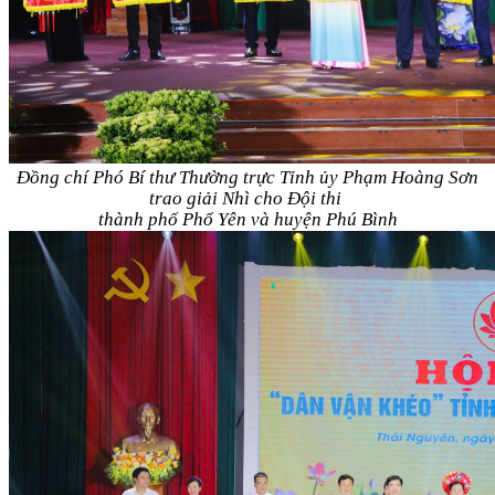
Đồng chí Phó Bí thư Thường trực Tỉnh ủy Phạm Hoàng Sơn
trao giải Nhì cho Đội thi
thành phố
Phổ Yên
và huyện Phú Bình