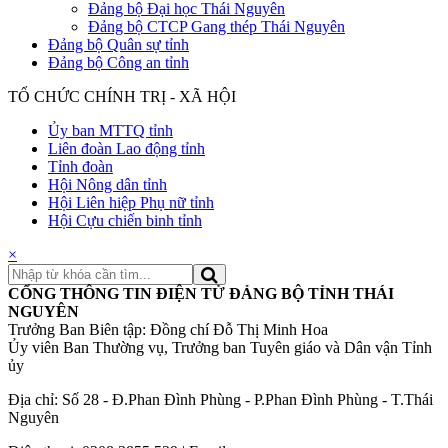
Đảng bộ Đại học Thái Nguyên
Đảng bộ CTCP Gang thép Thái Nguyên
Đảng bộ Quân sự tỉnh
Đảng bộ Công an tỉnh
TỔ CHỨC CHÍNH TRỊ - XÃ HỘI
Ủy ban MTTQ tỉnh
Liên đoàn Lao động tỉnh
Tỉnh đoàn
Hội Nông dân tỉnh
Hội Liên hiệp Phụ nữ tỉnh
Hội Cựu chiến binh tỉnh
×
CỔNG THÔNG TIN ĐIỆN TỬ ĐẢNG BỘ TỈNH THÁI
NGUYÊN
Trưởng Ban Biên tập: Đồng chí Đỗ Thị Minh Hoa
Ủy viên Ban Thường vụ, Trưởng ban Tuyên giáo và Dân vận Tỉnh
ủy
Địa chỉ: Số 28 - Đ.Phan Đình Phùng - P.Phan Đình Phùng - T.Thái
Nguyên