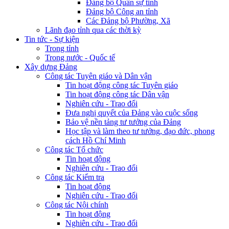
Đảng bộ Quân sự tỉnh
Đảng bộ Công an tỉnh
Các Đảng bộ Phường, Xã
Lãnh đạo tỉnh qua các thời kỳ
Tin tức - Sự kiện
Trong tỉnh
Trong nước - Quốc tế
Xây dựng Đảng
Công tác Tuyên giáo và Dân vận
Tin hoạt động công tác Tuyên giáo
Tin hoạt động công tác Dân vận
Nghiên cứu - Trao đổi
Đưa nghị quyết của Đảng vào cuộc sống
Bảo vệ nền tảng tư tưởng của Đảng
Học tập và làm theo tư tưởng, đạo đức, phong
cách Hồ Chí Minh
Công tác Tổ chức
Tin hoạt động
Nghiên cứu - Trao đổi
Công tác Kiểm tra
Tin hoạt động
Nghiên cứu - Trao đổi
Công tác Nội chính
Tin hoạt động
Nghiên cứu - Trao đổi