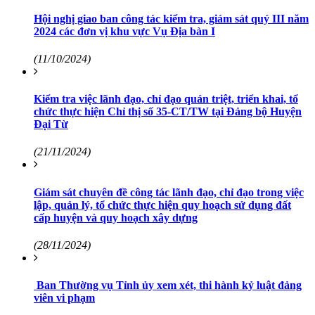
Hội nghị giao ban công tác kiểm tra, giám sát quý III năm
2024 các đơn vị khu vực Vụ Địa bàn I
(11/10/2024)
Kiểm tra việc lãnh đạo, chỉ đạo quán triệt, triển khai, tổ
chức thực hiện Chỉ thị số 35-CT/TW tại Đảng bộ Huyện
Đại Từ
(21/11/2024)
Giám sát chuyên đề công tác lãnh đạo, chỉ đạo trong việc
lập, quản lý, tổ chức thực hiện quy hoạch sử dụng đất
cấp huyện và quy hoạch xây dựng
(28/11/2024)
Ban Thường vụ Tỉnh ủy xem xét, thi hành kỷ luật đảng
viên vi phạm