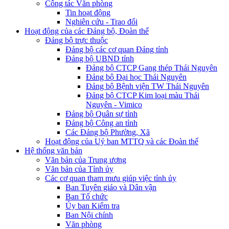
Công tác Văn phòng
Tin hoạt động
Nghiên cứu - Trao đổi
Hoạt động của các Đảng bộ, Đoàn thể
Đảng bộ trực thuộc
Đảng bộ các cơ quan Đảng tỉnh
Đảng bộ UBND tỉnh
Đảng bộ CTCP Gang thép Thái Nguyên
Đảng bộ Đại học Thái Nguyên
Đảng bộ Bệnh viện TW Thái Nguyên
Đảng bộ CTCP Kim loại màu Thái
Nguyên - Vimico
Đảng bộ Quân sự tỉnh
Đảng bộ Công an tỉnh
Các Đảng bộ Phường, Xã
Hoạt động của Uỷ ban MTTQ và các Đoàn thể
Hệ thống văn bản
Văn bản của Trung ương
Văn bản của Tỉnh ủy
Các cơ quan tham mưu giúp việc tỉnh ủy
Ban Tuyên giáo và Dân vận
Ban Tổ chức
Ủy ban Kiểm tra
Ban Nội chính
Văn phòng