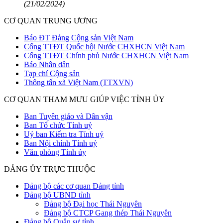
(21/02/2024)
CƠ QUAN TRUNG ƯƠNG
Báo ĐT Đảng Cộng sản Việt Nam
Cổng TTĐT Quốc hội Nước CHXHCN Việt Nam
Cổng TTĐT Chính phủ Nước CHXHCN Việt Nam
Báo Nhân dân
Tạp chí Cộng sản
Thông tấn xã Việt Nam (TTXVN)
CƠ QUAN THAM MƯU GIÚP VIỆC TỈNH ỦY
Ban Tuyên giáo và Dân vận
Ban Tổ chức Tỉnh uỷ
Uỷ ban Kiểm tra Tỉnh uỷ
Ban Nội chính Tỉnh uỷ
Văn phòng Tỉnh ủy
ĐẢNG ỦY TRỰC THUỘC
Đảng bộ các cơ quan Đảng tỉnh
Đảng bộ UBND tỉnh
Đảng bộ Đại học Thái Nguyên
Đảng bộ CTCP Gang thép Thái Nguyên
Đảng bộ Quân sự tỉnh