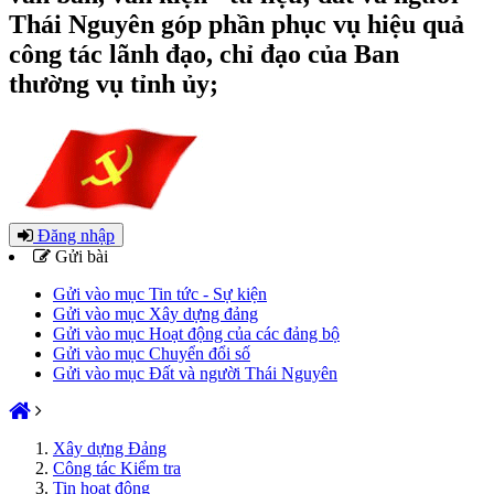
Thái Nguyên góp phần phục vụ hiệu quả
công tác lãnh đạo, chỉ đạo của Ban
thường vụ tỉnh ủy;
Đăng nhập
Gửi bài
Gửi vào mục Tin tức - Sự kiện
Gửi vào mục Xây dựng đảng
Gửi vào mục Hoạt động của các đảng bộ
Gửi vào mục Chuyển đổi số
Gửi vào mục Đất và người Thái Nguyên
Xây dựng Đảng
Công tác Kiểm tra
Tin hoạt động