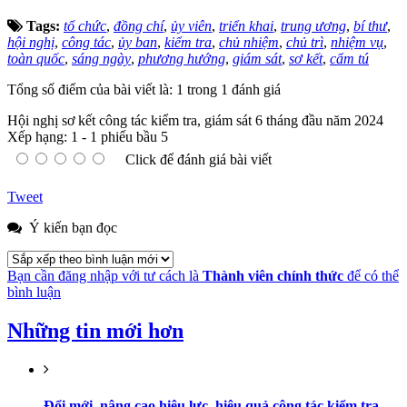
Tags:
tổ chức
,
đồng chí
,
ủy viên
,
triển khai
,
trung ương
,
bí thư
,
hội nghị
,
công tác
,
ủy ban
,
kiểm tra
,
chủ nhiệm
,
chủ trì
,
nhiệm vụ
,
toàn quốc
,
sáng ngày
,
phương hướng
,
giám sát
,
sơ kết
,
cẩm tú
Tổng số điểm của bài viết là: 1 trong 1 đánh giá
Hội nghị sơ kết công tác kiểm tra, giám sát 6 tháng đầu năm 2024
Xếp hạng:
1
-
1
phiếu bầu
5
Click để đánh giá bài viết
Tweet
Ý kiến bạn đọc
Bạn cần đăng nhập với tư cách là
Thành viên chính thức
để có thể
bình luận
Những tin mới hơn
Đổi mới, nâng cao hiệu lực, hiệu quả công tác kiểm tra,