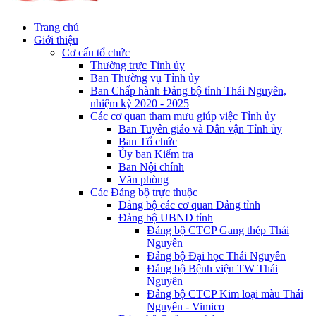
Trang chủ
Giới thiệu
Cơ cấu tổ chức
Thường trực Tỉnh ủy
Ban Thường vụ Tỉnh ủy
Ban Chấp hành Đảng bộ tỉnh Thái Nguyên,
nhiệm kỳ 2020 - 2025
Các cơ quan tham mưu giúp việc Tỉnh ủy
Ban Tuyên giáo và Dân vận Tỉnh ủy
Ban Tổ chức
Ủy ban Kiểm tra
Ban Nội chính
Văn phòng
Các Đảng bộ trực thuộc
Đảng bộ các cơ quan Đảng tỉnh
Đảng bộ UBND tỉnh
Đảng bộ CTCP Gang thép Thái
Nguyên
Đảng bộ Đại học Thái Nguyên
Đảng bộ Bệnh viện TW Thái
Nguyên
Đảng bộ CTCP Kim loại màu Thái
Nguyên - Vimico