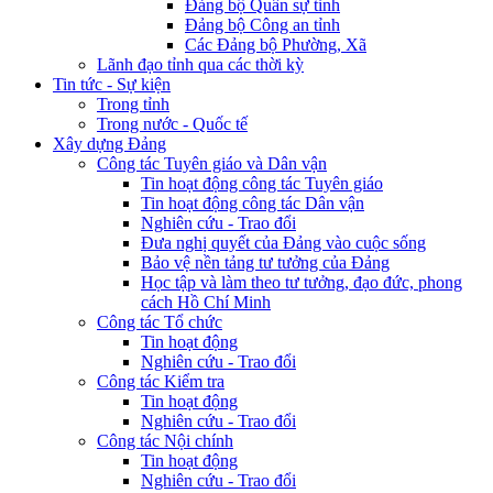
Đảng bộ Quân sự tỉnh
Đảng bộ Công an tỉnh
Các Đảng bộ Phường, Xã
Lãnh đạo tỉnh qua các thời kỳ
Tin tức - Sự kiện
Trong tỉnh
Trong nước - Quốc tế
Xây dựng Đảng
Công tác Tuyên giáo và Dân vận
Tin hoạt động công tác Tuyên giáo
Tin hoạt động công tác Dân vận
Nghiên cứu - Trao đổi
Đưa nghị quyết của Đảng vào cuộc sống
Bảo vệ nền tảng tư tưởng của Đảng
Học tập và làm theo tư tưởng, đạo đức, phong
cách Hồ Chí Minh
Công tác Tổ chức
Tin hoạt động
Nghiên cứu - Trao đổi
Công tác Kiểm tra
Tin hoạt động
Nghiên cứu - Trao đổi
Công tác Nội chính
Tin hoạt động
Nghiên cứu - Trao đổi