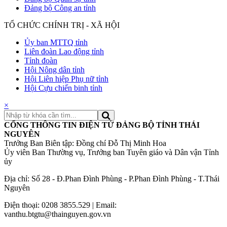
Đảng bộ Công an tỉnh
TỔ CHỨC CHÍNH TRỊ - XÃ HỘI
Ủy ban MTTQ tỉnh
Liên đoàn Lao động tỉnh
Tỉnh đoàn
Hội Nông dân tỉnh
Hội Liên hiệp Phụ nữ tỉnh
Hội Cựu chiến binh tỉnh
×
CỔNG THÔNG TIN ĐIỆN TỬ ĐẢNG BỘ TỈNH THÁI
NGUYÊN
Trưởng Ban Biên tập: Đồng chí Đỗ Thị Minh Hoa
Ủy viên Ban Thường vụ, Trưởng ban Tuyên giáo và Dân vận Tỉnh
ủy
Địa chỉ: Số 28 - Đ.Phan Đình Phùng - P.Phan Đình Phùng - T.Thái
Nguyên
Điện thoại: 0208 3855.529 | Email:
vanthu.btgtu@thainguyen.gov.vn